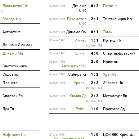
Локомотив Чт
Динамо
0 : 2
Гатчина
02 мая 1996
СПб
:5)
Звезда Ир
Локомотив
2 : 1
Текстильщик Ив
02 мая 1996
СПб
Астратекс
Динамо Ом
0 : 1
Томь
02 мая 1996
Амкар
1 : 1
Иртыш Тб
02 мая 1996
Динамо-Имамат
(по пен. 5:3)
Динамо Мл
Олимп
4 : 0
Спартак-Братский
02 мая 1996
3 : 0
Иристон
02 мая 1996
Светотехника
Автозапчасть
Содовик
Сибирь Кг
1 : 2
УралАЗ
02 мая 1996
Планета
Уралец
2 : 2
Энергия Чк
02 мая 1996
(по пен. 5:4)
Спартак Рз
Химик Дз
2 : 2
Металлург Вк
02 мая 1996
(по пен. 5:4)
Луч Тл
Рубин
1 : 0
Прогресс Зд
02 мая 1996
Нефтяник Яр
1 : 0
ЦСК ВВС-Кристалл
21 апр 1996