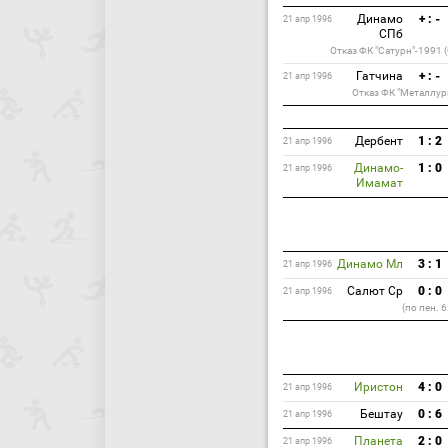
Динамо
+ : -
21 апр 1996
СПб
Отказ ФК "Сатурн"-1991 
Гатчина
+ : -
21 апр 1996
Отказ ФК "Металлург
Дербент
1 : 2
21 апр 1996
Динамо-
1 : 0
21 апр 1996
Имамат
Динамо Мл
3 : 1
21 апр 1996
Салют Ср
0 : 0
21 апр 1996
(по пен. 6
Иристон
4 : 0
21 апр 1996
Бештау
0 : 6
21 апр 1996
Планета
2 : 0
21 апр 1996