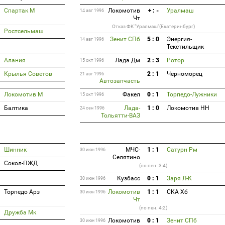
Спартак М
Локомотив
+ : -
Уралмаш
14 авг 1996
Чт
Отказ ФК "Уралмаш"(Екатеринбург)
Ростсельмаш
Зенит СПб
5 : 0
Энергия-
14 авг 1996
Текстильщик
Алания
Лада Дм
2 : 3
Ротор
15 окт 1996
Крылья Советов
2 : 1
Черноморец
21 авг 1996
Автозапчасть
Локомотив М
Факел
0 : 1
Торпедо-Лужники
15 окт 1996
Балтика
Лада-
1 : 0
Локомотив НН
24 сен 1996
Тольятти-ВАЗ
Шинник
МЧС-
1 : 1
Сатурн Рм
30 июн 1996
Селятино
Сокол-ПЖД
(по пен. 3:4)
Кузбасс
0 : 1
Заря Л-К
30 июн 1996
Торпедо Арз
Локомотив
1 : 1
СКА Хб
30 июн 1996
Чт
(по пен. 4:2)
Дружба Мк
Локомотив
0 : 1
Зенит СПб
30 июн 1996