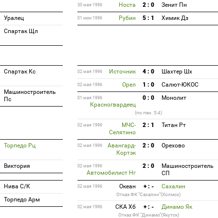
Носта
2 : 0
Зенит Пн
30 мая 1996
Уралец
Рубин
5 : 1
Химик Дз
01 июн 1996
Спартак Щл
Спартак Кс
Источник
4 : 0
Шахтер Шх
02 мая 1996
Орел
1 : 0
Салют-ЮКОС
02 мая 1996
Машиностроитель
0 : 0
Монолит
01 мая 1996
Пс
Красногвардеец
(по пен. 5:4)
МЧС-
2 : 1
Титан Рт
02 мая 1996
Селятино
Торпедо Рц
Авангард-
2 : 0
Орехово
02 мая 1996
Кортэк
Виктория
2 : 0
Машиностроитель
02 мая 1996
Автомобилист Нг
СП
Нива С/К
Океан
+ : -
Сахалин
02 мая 1996
Отказ ФК "Сахалин"(Холмск)
Торпедо Арм
СКА Хб
+ : -
Динамо Як
02 мая 1996
Отказ ФК "Динамо"(Якутск)