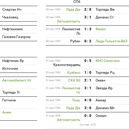
СПб
Спартак Нч
Лада Дм
2 : 0
Торпедо Вж
30 июн 1996
Чкаловец
3 : 1
Динамо Ст
30 июн 1996
Автозапчасть
Нефтехимик
Локомотив
1 : 3
Факел
29 июн 1996
Лс
Газовик-Газпром
Рубин
0 : 2
Лада-Тольятти-ВАЗ
30 июн 1996
Нефтяник Яр
0 : 5
МЧС-Селятино
01 июн 1996
Красногвардеец
Источник
Кузбасс
1 : 0
Торпедо Рц
30 мая 1996
Автомобилист Нг
СКА Хб
2 : 1
Океан
01 июн 1996
Локомотив
3 : 1
Звезда Ир
01 июн 1996
Торпедо Тг
Чт
Гатчина
Томь
4 : 0
Амкар
30 мая 1996
Лада Дм
3 : 0
Динамо Мл
01 июн 1996
Анжи
0 : 0
Олимп
31 мая 1996
Автозапчасть
(по пен. 4:3)