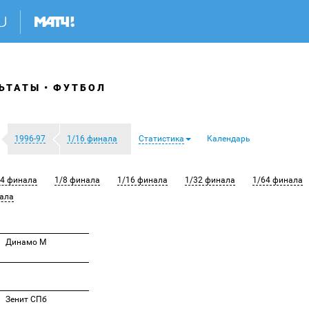
ЬТАТЫ
ФУТБОЛ
1996-97
1/16 финала
Статистика
Календарь
/4 финала
1/8 финала
1/16 финала
1/32 финала
1/64 финала
ала
Динамо М
Зенит СПб