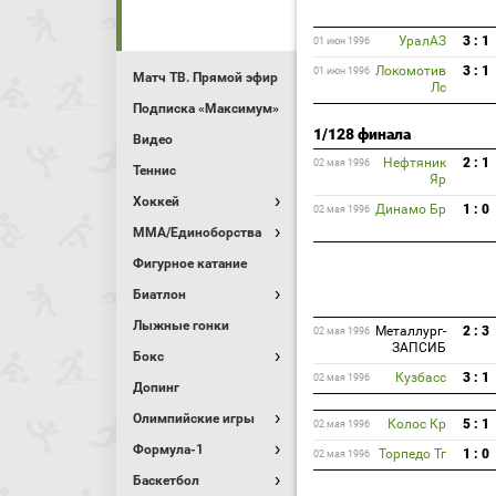
УралАЗ
3 : 1
01 июн 1996
Локомотив
3 : 1
01 июн 1996
Матч ТВ. Прямой эфир
Лс
Подписка «Максимум»
1/128 финала
Видео
Нефтяник
2 : 1
02 мая 1996
Теннис
Яр
Хоккей
Динамо Бр
1 : 0
02 мая 1996
MMA/Единоборства
Фигурное катание
Биатлон
Лыжные гонки
Металлург-
2 : 3
02 мая 1996
ЗАПСИБ
Бокс
Кузбасс
3 : 1
02 мая 1996
Допинг
Олимпийские игры
Колос Кр
5 : 1
02 мая 1996
Формула-1
Торпедо Тг
1 : 0
02 мая 1996
Баскетбол