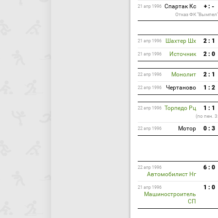
Спартак Кс
+ : -
21 апр 1996
Отказ ФК "Вымпел"
Шахтер Шх
2 : 1
21 апр 1996
Источник
2 : 0
21 апр 1996
Монолит
2 : 1
22 апр 1996
Чертаново
1 : 2
22 апр 1996
Торпедо Рц
1 : 1
22 апр 1996
(по пен. 3
Мотор
0 : 3
22 апр 1996
6 : 0
22 апр 1996
Автомобилист Нг
1 : 0
21 апр 1996
Машиностроитель
СП