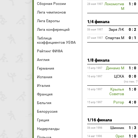
Сборная России
Локомотив
1 : 0
28 мая 1997
М
Лига чемпионов
Лига Европы
1/4 финала
Лига конференций
Заря Л-К
0 : 2
06 мая 1997
Спартак М
0 : 1
Таблица
07 мая 1997
коэффициентов УЕФА
Рейтинг ФИФА
Англия
1/8 финала
Динамо М
1 : 0
Германия
15 апр 1997
ЦСКА
0 : 0
Испания
16 апр 1997
(по пен. 7
Италия
Крылья
1 : 0
16 апр 1997
Советов
Франция
Ротор
4 : 0
Бельгия
15 апр 1997
Белоруссия
1/16 финала
Греция
Шинник
1 : 3
06 ноя 1996
Нидерланды
Орел
1 : 0
14 авг 1996
Польша