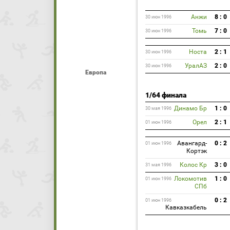
Анжи
8 : 0
30 июн 1996
Томь
7 : 0
30 июн 1996
Носта
2 : 1
30 июн 1996
УралАЗ
2 : 0
30 июн 1996
Европа
1/64 финала
Динамо Бр
1 : 0
30 мая 1996
Орел
2 : 1
01 июн 1996
Авангард-
0 : 2
01 июн 1996
Кортэк
Колос Кр
3 : 0
31 мая 1996
Локомотив
1 : 0
01 июн 1996
СПб
0 : 2
01 июн 1996
Кавказкабель