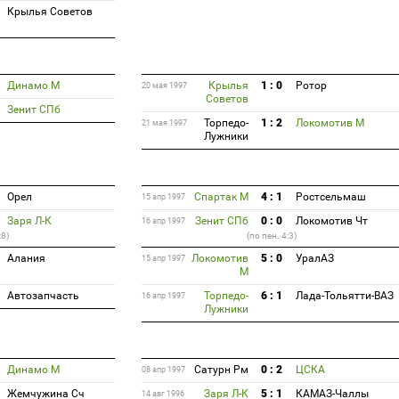
Крылья Советов
Динамо М
Крылья
1 : 0
Ротор
20 мая 1997
Советов
Зенит СПб
Торпедо-
1 : 2
Локомотив М
21 мая 1997
Лужники
Орел
Спартак М
4 : 1
Ростсельмаш
15 апр 1997
Заря Л-К
Зенит СПб
0 : 0
Локомотив Чт
16 апр 1997
:8)
(по пен. 4:3)
Алания
Локомотив
5 : 0
УралАЗ
15 апр 1997
М
Автозапчасть
Торпедо-
6 : 1
Лада-Тольятти-ВАЗ
16 апр 1997
Лужники
Динамо М
Сатурн Рм
0 : 2
ЦСКА
08 апр 1997
Жемчужина Сч
Заря Л-К
5 : 1
КАМАЗ-Чаллы
14 авг 1996