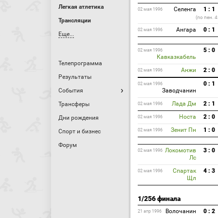
Легкая атлетика
Селенга
1 : 1
02 мая 1996
(по пен. 4
Трансляции
Ангара
0 : 1
02 мая 1996
Еще...
5 : 0
02 мая 1996
Кавказкабель
Телепрограмма
Анжи
2 : 0
02 мая 1996
Результаты
0 : 1
02 мая 1996
События
Заводчанин
Лада Дм
2 : 1
Трансферы
02 мая 1996
Носта
2 : 0
Дни рождения
02 мая 1996
Зенит Пн
1 : 0
02 мая 1996
Спорт и бизнес
Форум
Локомотив
3 : 0
02 мая 1996
Лс
Спартак
4 : 3
02 мая 1996
Щл
1/256 финала
Волочанин
0 : 2
21 апр 1996