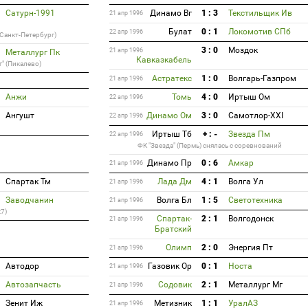
Сатурн-1991
Динамо Вг
1 : 3
Текстильщик Ив
21 апр 1996
Булат
0 : 1
Локомотив СПб
22 апр 1996
(Санкт-Петербург)
3 : 0
Моздок
21 апр 1996
Металлург Пк
Кавказкабель
" (Пикалево)
Астратекс
1 : 0
Волгарь-Газпром
21 апр 1996
Анжи
Томь
4 : 0
Иртыш Ом
22 апр 1996
Ангушт
Динамо Ом
3 : 0
Самотлор-XXI
22 апр 1996
Иртыш Тб
+ : -
Звезда Пм
22 апр 1996
ФК "Звезда" (Пермь) снялась с соревнований
Динамо Пр
0 : 6
Амкар
21 апр 1996
Спартак Тм
Лада Дм
4 : 1
Волга Ул
21 апр 1996
Заводчанин
Волга Бл
1 : 5
Светотехника
21 апр 1996
:7)
Спартак-
2 : 1
Волгодонск
21 апр 1996
Братский
Олимп
2 : 0
Энергия Пт
21 апр 1996
Автодор
Газовик Ор
0 : 1
Носта
21 апр 1996
Автозапчасть
Содовик
2 : 1
Металлург Мг
21 апр 1996
Зенит Иж
Метизник
1 : 1
УралАЗ
21 апр 1996