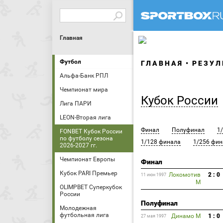
Главная
Футбол
ГЛАВНАЯ
РЕЗУЛ
Альфа-Банк РПЛ
Чемпионат мира
Кубок России
Лига ПАРИ
LEON-Вторая лига
Финал
Полуфинал
1
FONBET Кубок России
по футболу сезона
1/128 финала
1/256 фин
2026-2027 гг.
Чемпионат Европы
Финал
Кубок PARI Премьер
Локомотив
2 : 0
11 июн 1997
М
OLIMPBET Суперкубок
России
Полуфинал
Молодежная
футбольная лига
Динамо М
1 : 0
27 мая 1997