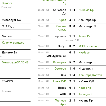
Машиностроитель
Вымпел
Пс
 (Рыбинск)
Кристалл
1 : 4
Динамо Бр
21 апр 1996
Дт
Металлург КС
Орел
3 : 1
Авангард Кр
21 апр 1996
СКА Р/Д
Салют-
3 : 0
Металлург Лп
21 апр 1996
ЮКОС
Мосэнерго
Торгмаш
1 : 1
Титан Рт
22 апр 1996
(по пен. 3:4)
Красногвардеец
Фабус
0 : 2
МЧС-Селятино
21 апр 1996
Динамо Бн
0 : 1
Кузбасс
22 апр 1996
Междуреченск
:0)
Виктория
5 : 2
Металлург Кр
Металлург-ЗАПСИБ
22 апр 1996
Орехово
1 : 0
Индустрия
21 апр 1996
Ока
1 : 3
Авангард-Кортэк
22 апр 1996
ТРАСКО
Нива С/К
2 : 1
Кубань С/К
17 апр 1996
Венец
0 : 1
Колос Кр
21 апр 1996
Космос
АПК
0 : 1
Торпедо Тг
21 апр 1996
Торпедо
2 : 1
Кубань Кр
22 апр 1996
Арм