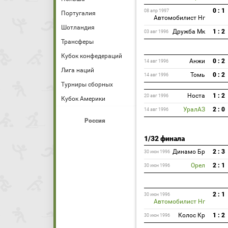
0 : 1
08 апр 1997
Португалия
Автомобилист Нг
Шотландия
Дружба Мк
1 : 2
03 авг 1996
Трансферы
Кубок конфедераций
Анжи
0 : 2
14 авг 1996
Лига наций
Томь
0 : 2
14 авг 1996
Турниры сборных
Носта
1 : 2
20 авг 1996
Кубок Америки
УралАЗ
2 : 0
14 авг 1996
Россия
1/32 финала
Динамо Бр
2 : 3
30 июн 1996
Орел
2 : 1
30 июн 1996
2 : 1
30 июн 1996
Автомобилист Нг
Колос Кр
1 : 2
30 июн 1996