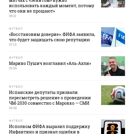
матчах с «Зенитом» нужно
использовать каждый момент, потому
что они не прощают»
08:21
ФУТБОЛ
«Восстановим доверие». ФИФА заявила,
что будет защищать свою репутацию
07:19
ФУТБОЛ
Марино Пушич возглавил «Аль‑Ахли»
05:58
ФУТБОЛ
Испанские депутаты призвали
пересмотреть решение о проведении
ЧМ‑2030 совместно с Марокко — СМИ
05:08
ФУТБОЛ
Исполком ФИФА выразил поддержку
Инфантино и признал ошибки в