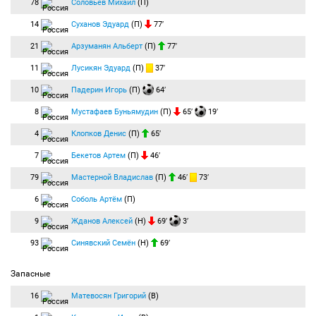
78
Соловьёв Михаил
(П)
14
Суханов Эдуард
(П)
77′
21
Арзуманян Альберт
(П)
77′
11
Лусикян Эдуард
(П)
37′
10
Падерин Игорь
(П)
64′
8
Мустафаев Буньямудин
(П)
65′
19′
4
Клопков Денис
(П)
65′
7
Бекетов Артем
(П)
46′
79
Мастерной Владислав
(П)
46′
73′
6
Соболь Артём
(П)
9
Жданов Алексей
(Н)
69′
3′
93
Синявский Семён
(Н)
69′
Запасные
16
Матевосян Григорий
(В)