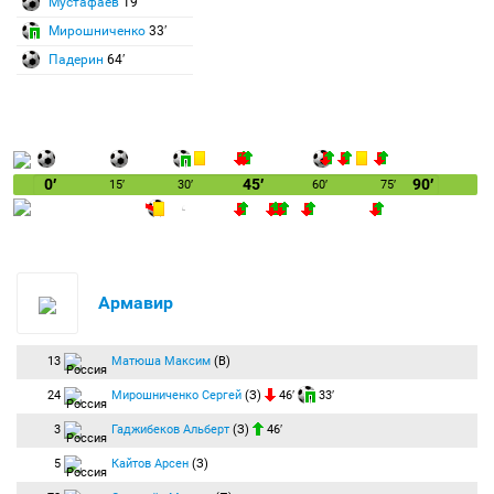
Мустафаев
19′
Мирошниченко
33′
Падерин
64′
0′
45′
90′
15′
30′
60′
75′
Армавир
13
Матюша Максим
(В)
24
Мирошниченко Сергей
(З)
46′
33′
3
Гаджибеков Альберт
(З)
46′
5
Кайтов Арсен
(З)