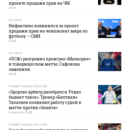
проекте продажи прав на ЧМ
01:18
ФУТБОЛ
Инфантино извинился за проект
продажи прав на чемпионат мира по
футболу — СМИ
01:00
ФУТБОЛ
«ПСЖ» разгромно проиграл «Мальорке»
в товарищеском матче, Сафонова
заменили
00:05
FONBET КУБОК РОССИИ
«Здорово арбитр разобрался. Редко
бывает такое». Тренер «Балтики»
Талалаев похвалил работу судей в
матче против «Зенита»
5 августа 23:45
FONBET КУБОК РОССИИ