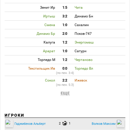
Зенит Ир
1:5
Чита
Иртыш
3:2
Динамо Бн
Смена
1:0
Сахалин
Динамо Бр
2:0
Псков-747
Калуга
1:2
Энергомаш
Арарат
1:0
Сатурн
Торпедо М
1:2
Чертаново
Текстильщик Ив
0:0
Торпедо Вл
(по пен. 3:4)
Сокол
2:2
Ижевск
(по пен. 5:3)
ЕЩЕ
ИГРОКИ
2
1
Гаджибеков Альберт
Волков Максим