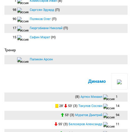
1
Комиссаров Иван
(В)
98
Саргсян Эдуард
(П)
90
Поляков Олег
(П)
17
Гиоргобиани Николай
(П)
15
Сафин Марат
(Н)
Тренер
Папикян Арсен
Динамо
(В)
Артюх Михаил
1
28′
53′ (З)
Такулов Сослан
14
53′ (З)
Муратов Дмитрий
94
55′ (З)
Белозеров Александр
11