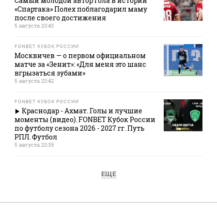
Самый молодой автор гола в истории
«Спартака» Полех поблагодарил маму
после своего достижения
5 августа 23:43
FONBET КУБОК РОССИИ
Москвичев — о первом официальном
матче за «Зенит»: «Для меня это шанс
вгрызаться зубами»
5 августа 23:42
FONBET КУБОК РОССИИ
Краснодар - Ахмат. Голы и лучшие
моменты (видео). FONBET Кубок России
по футболу сезона 2026 - 2027 гг. Путь
РПЛ. Футбол
5 августа 23:39
ЕЩЕ