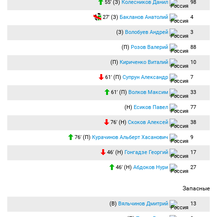
55′ (З)
Колесников Данил
98
27′ (З)
Бакланов Анатолий
4
(З)
Волобуев Андрей
3
(П)
Розов Валерий
88
(П)
Кириченко Виталий
10
61′ (П)
Супрун Александр
7
61′ (П)
Волков Максим
33
(Н)
Есиков Павел
77
76′ (Н)
Скоков Алексей
38
76′ (П)
Курачинов Альберт Хасанович
9
46′ (Н)
Гонгадзе Георгий
17
46′ (Н)
Абдоков Нури
27
Запасные
(В)
Вяльчинов Дмитрий
13