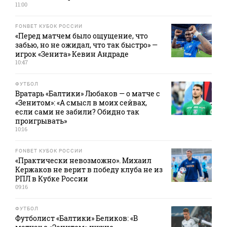
11:00
FONBET КУБОК РОССИИ
«Перед матчем было ощущение, что
забью, но не ожидал, что так быстро» —
игрок «Зенита» Кевин Андраде
10:47
ФУТБОЛ
Вратарь «Балтики» Любаков — о матче с
«Зенитом»: «А смысл в моих сейвах,
если сами не забили? Обидно так
проигрывать»
10:16
FONBET КУБОК РОССИИ
«Практически невозможно». Михаил
Кержаков не верит в победу клуба не из
РПЛ в Кубке России
09:16
ФУТБОЛ
Футболист «Балтики» Беликов: «В