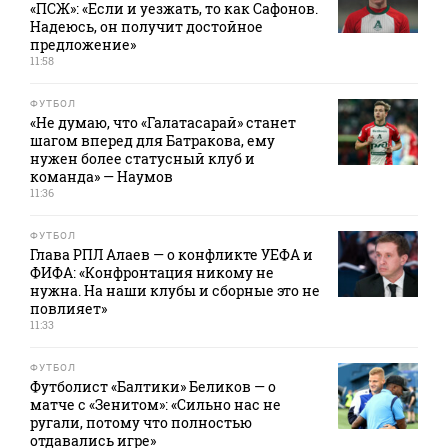
«ПСЖ»: «Если и уезжать, то как Сафонов.
Надеюсь, он получит достойное
предложение»
11:58
ФУТБОЛ
«Не думаю, что «Галатасарай» станет
шагом вперед для Батракова, ему
нужен более статусный клуб и
команда» — Наумов
11:36
ФУТБОЛ
Глава РПЛ Алаев — о конфликте УЕФА и
ФИФА: «Конфронтация никому не
нужна. На наши клубы и сборные это не
повлияет»
11:33
ФУТБОЛ
Футболист «Балтики» Беликов — о
матче с «Зенитом»: «Сильно нас не
ругали, потому что полностью
отдавались игре»