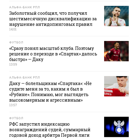
АЛЬФА-БАНК РПЛ
Заболотный сообщил, что получил
шестимесячную дисквалификацию за
нарушение антидопинговых правил
14:01
ФУТБОЛ
«Сразу понял масштаб клуба. Поэтому
решение о переходе в «Спартак» далось
быстро» — Даку
13:59
АЛЬФА-БАНК РПЛ
Даку — болельщикам «Спартака»: «Не
судите меня за то, каким я был в
«Рубине». Понимаю, мог выглядеть
высокомерным и агрессивным»
13:57
ФУТБОЛ
РФС запустил индексацию
вознаграждений судей, суммарный
годовой доход арбитра Первой лиги