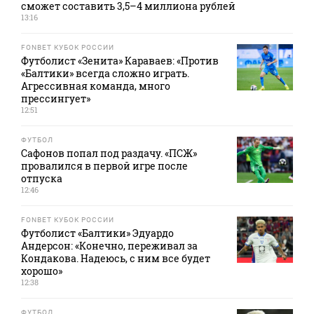
сможет составить 3,5–4 миллиона рублей
13:16
FONBET КУБОК РОССИИ
Футболист «Зенита» Караваев: «Против
«Балтики» всегда сложно играть.
Агрессивная команда, много
прессингует»
12:51
ФУТБОЛ
Сафонов попал под раздачу. «ПСЖ»
провалился в первой игре после
отпуска
12:46
FONBET КУБОК РОССИИ
Футболист «Балтики» Эдуардо
Андерсон: «Конечно, переживал за
Кондакова. Надеюсь, с ним все будет
хорошо»
12:38
ФУТБОЛ