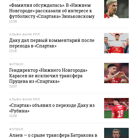
«Фамилия обсуждалась». В «Нижнем
Новгороде» рассказали об интересе к
футболисту «Спартака» Зиньковскому
12:36
АЛЬФА-БАНК РПЛ
Даку дал первый комментарий после
перехода в «Спартак»
12:18
ФУТБОЛ
Гендиректор «Нижнего Новгорода»
Карасев не исключил трансфера
Пруцева из «Спартака»
12:07
АЛЬФА-БАНК РПЛ
«Спартак» объявил о переходе Даку из
«Рубина»
12:00
ФУТБОЛ
Алаев — о срыве трансфера Батракова в