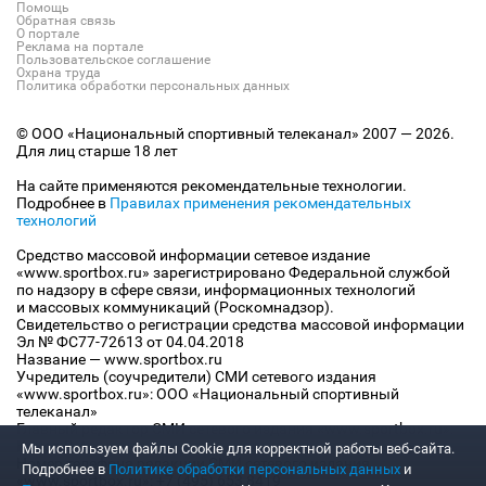
Помощь
Обратная связь
О портале
Реклама на портале
Пользовательское соглашение
Охрана труда
Политика обработки персональных данных
© ООО «Национальный спортивный телеканал» 2007 — 2026.
Для лиц старше 18 лет
На сайте применяются рекомендательные технологии.
Подробнее в
Правилах применения рекомендательных
технологий
Средство массовой информации сетевое издание
«www.sportbox.ru» зарегистрировано Федеральной службой
по надзору в сфере связи, информационных технологий
и массовых коммуникаций (Роскомнадзор).
Свидетельство о регистрации средства массовой информации
Эл № ФС77-72613 от 04.04.2018
Название — www.sportbox.ru
Учредитель (соучредители) СМИ сетевого издания
«www.sportbox.ru»: ООО «Национальный спортивный
телеканал»
Главный редактор СМИ сетевого издания «www.sportbox.ru»:
Конов В.А.
Мы используем файлы Сookie для корректной работы веб-сайта.
Номер телефона редакции СМИ сетевого издания
Подробнее в
Политике обработки персональных данных
и
«www.sportbox.ru»: +7 (495) 653 8419