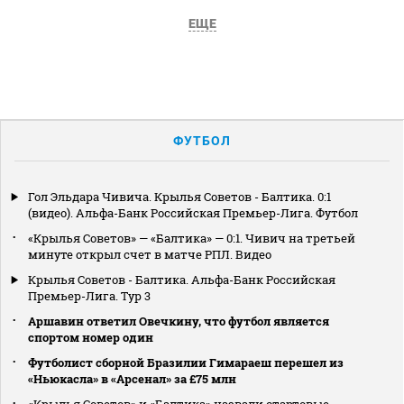
ЕЩЕ
ФУТБОЛ
Гол Эльдара Чивича. Крылья Советов - Балтика. 0:1
(видео). Альфа-Банк Российская Премьер-Лига. Футбол
«Крылья Советов» — «Балтика» — 0:1. Чивич на третьей
минуте открыл счет в матче РПЛ. Видео
Крылья Советов - Балтика. Альфа-Банк Российская
Премьер-Лига. Тур 3
Аршавин ответил Овечкину, что футбол является
спортом номер один
Футболист сборной Бразилии Гимараеш перешел из
«Ньюкасла» в «Арсенал» за £75 млн
«Крылья Советов» и «Балтика» назвали стартовые