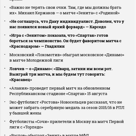
«Важно не терять свои очки. Там, где мы должны брать
их». Михаил Кержаков — о матче «Зенита» с «Родиной»
«Не соглашусь, что Даку индивидуалист. Доволен, что у
нас появился новый яркий форвард» — Карседо
«Игра с «Зенитом» показала, что «Спартак» готов
бороться за чемпионство. Он будет фаворитом матча с
«Краснодаром» — Гладилин
Московский «Локомотив» обыграл московское «Динамо»
в матче Молодежной лиги
Ловчев — о «Динамо»: «Шварц, заткни им всем рот.
Выиграй три матча, и мы будем тут говорить:
«Красавец»
«Алания» проведет первый матч на обновленном
Республиканском стадионе «Спартак» 15 августа
Экс‑футболист «Ростова» Новосельцев рассказал, что не
может забрать серебряную медаль за сезон‑2015/16 в РПЛ
у бывшей жены
Футболисты «Сочи» прилетели в Москву на матч Первой
лиги с «Торпедо»
«Ростов» обыграл «Зенит» в матче МФЛ