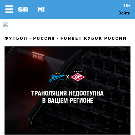
Войти
ФУТБОЛ
РОССИЯ
FONBET КУБОК РОССИИ