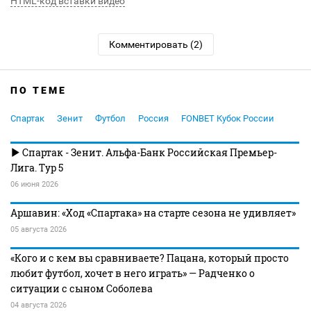
HTML-код вставки видео
Комментировать (2)
ПО ТЕМЕ
Спартак
Зенит
Футбол
Россия
FONBET Кубок России
Спартак - Зенит. Альфа-Банк Российская Премьер-
Лига. Тур 5
06 июня 2026
Аршавин: «Ход «Спартака» на старте сезона не удивляет»
05 августа 2026
«Кого и с кем вы сравниваете? Пацана, который просто
любит футбол, хочет в него играть» — Радченко о
ситуации с сыном Соболева
04 августа 2026