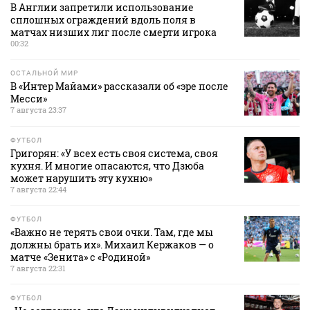
В Англии запретили использование
сплошных ограждений вдоль поля в
матчах низших лиг после смерти игрока
00:32
ОСТАЛЬНОЙ МИР
В «Интер Майами» рассказали об «эре после
Месси»
7 августа 23:37
ФУТБОЛ
Григорян: «У всех есть своя система, своя
кухня. И многие опасаются, что Дзюба
может нарушить эту кухню»
7 августа 22:44
ФУТБОЛ
«Важно не терять свои очки. Там, где мы
должны брать их». Михаил Кержаков — о
матче «Зенита» с «Родиной»
7 августа 22:31
ФУТБОЛ