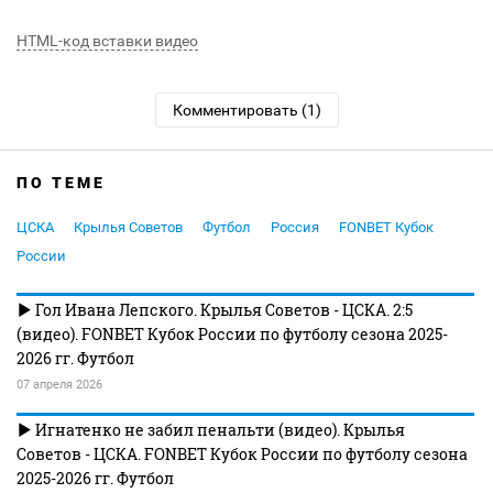
HTML-код вставки видео
Комментировать (1)
ПО ТЕМЕ
ЦСКА
Крылья Советов
Футбол
Россия
FONBET Кубок
России
Гол Ивана Лепского. Крылья Советов - ЦСКА. 2:5
(видео). FONBET Кубок России по футболу сезона 2025-
2026 гг. Футбол
07 апреля 2026
Игнатенко не забил пенальти (видео). Крылья
Советов - ЦСКА. FONBET Кубок России по футболу сезона
2025-2026 гг. Футбол