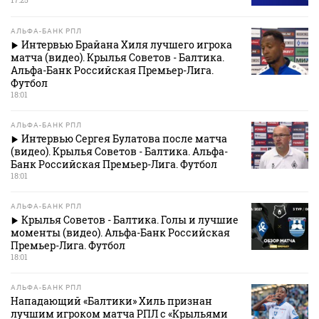
АЛЬФА-БАНК РПЛ
Интервью Брайана Хиля лучшего игрока
матча (видео). Крылья Советов - Балтика.
Альфа-Банк Российская Премьер-Лига.
Футбол
18:01
АЛЬФА-БАНК РПЛ
Интервью Сергея Булатова после матча
(видео). Крылья Советов - Балтика. Альфа-
Банк Российская Премьер-Лига. Футбол
18:01
АЛЬФА-БАНК РПЛ
Крылья Советов - Балтика. Голы и лучшие
моменты (видео). Альфа-Банк Российская
Премьер-Лига. Футбол
18:01
АЛЬФА-БАНК РПЛ
Нападающий «Балтики» Хиль признан
лучшим игроком матча РПЛ с «Крыльями