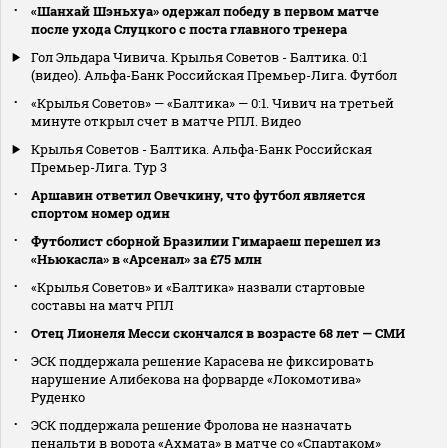
«Шанхай Шэньхуа» одержал победу в первом матче
после ухода Слуцкого с поста главного тренера
Гол Эльдара Чивича. Крылья Советов - Балтика. 0:1
(видео). Альфа-Банк Российская Премьер-Лига. Футбол
«Крылья Советов» — «Балтика» — 0:1. Чивич на третьей
минуте открыл счет в матче РПЛ. Видео
Крылья Советов - Балтика. Альфа-Банк Российская
Премьер-Лига. Тур 3
Аршавин ответил Овечкину, что футбол является
спортом номер один
Футболист сборной Бразилии Гимараеш перешел из
«Ньюкасла» в «Арсенал» за £75 млн
«Крылья Советов» и «Балтика» назвали стартовые
составы на матч РПЛ
Отец Лионеля Месси скончался в возрасте 68 лет — СМИ
ЭСК поддержала решение Карасева не фиксировать
нарушение Алибекова на форварде «Локомотива»
Руденко
ЭСК поддержала решение Фролова не назначать
пенальти в ворота «Ахмата» в матче со «Спартаком»