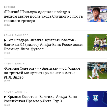
ФУТБОЛ
«Шанхай Шэньхуа» одержал победу в
первом матче после ухода Слуцкого с поста
главного тренера
16:12
АЛЬФА-БАНК РПЛ
Гол Эльдара Чивича. Крылья Советов -
Балтика. 0:1 (видео). Альфа-Банк Российская
Премьер-Лига. Футбол
15:40
АЛЬФА-БАНК РПЛ
«Крылья Советов» — «Балтика» — 0:1. Чивич
на третьей минуте открыл счет в матче
РПЛ. Видео
15:37
АЛЬФА-БАНК РПЛ
Крылья Советов - Балтика. Альфа-Банк
Российская Премьер-Лига. Тур 3
14:20