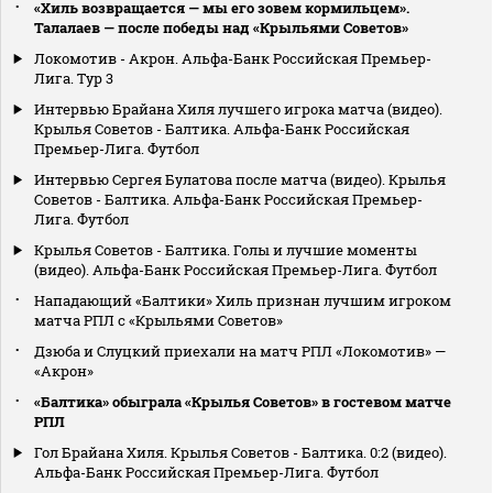
«Хиль возвращается — мы его зовем кормильцем».
Талалаев — после победы над «Крыльями Советов»
Локомотив - Акрон. Альфа-Банк Российская Премьер-
Лига. Тур 3
Интервью Брайана Хиля лучшего игрока матча (видео).
Крылья Советов - Балтика. Альфа-Банк Российская
Премьер-Лига. Футбол
Интервью Сергея Булатова после матча (видео). Крылья
Советов - Балтика. Альфа-Банк Российская Премьер-
Лига. Футбол
Крылья Советов - Балтика. Голы и лучшие моменты
(видео). Альфа-Банк Российская Премьер-Лига. Футбол
Нападающий «Балтики» Хиль признан лучшим игроком
матча РПЛ с «Крыльями Советов»
Дзюба и Слуцкий приехали на матч РПЛ «Локомотив» —
«Акрон»
«Балтика» обыграла «Крылья Советов» в гостевом матче
РПЛ
Гол Брайана Хиля. Крылья Советов - Балтика. 0:2 (видео).
Альфа-Банк Российская Премьер-Лига. Футбол