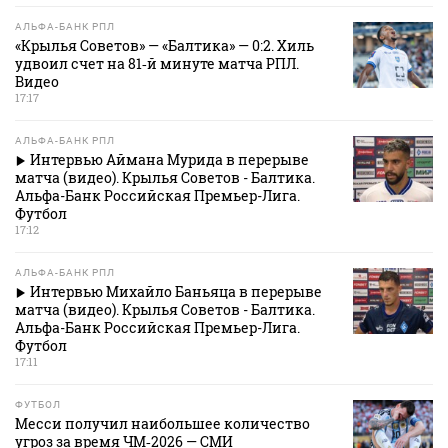
АЛЬФА-БАНК РПЛ
«Крылья Советов» — «Балтика» — 0:2. Хиль
удвоил счет на 81‑й минуте матча РПЛ.
Видео
17:17
АЛЬФА-БАНК РПЛ
Интервью Аймана Мурида в перерыве
матча (видео). Крылья Советов - Балтика.
Альфа-Банк Российская Премьер-Лига.
Футбол
17:12
АЛЬФА-БАНК РПЛ
Интервью Михайло Баньяца в перерыве
матча (видео). Крылья Советов - Балтика.
Альфа-Банк Российская Премьер-Лига.
Футбол
17:11
ФУТБОЛ
Месси получил наибольшее количество
угроз за время ЧМ‑2026 — СМИ