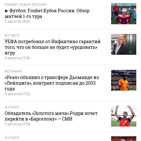
FONBET КУБОК РОССИИ
Футбол. Fonbet Кубок России. Обзор
матчей 1-го тура
6 августа 18:20
ФУТБОЛ
УЕФА потребовал от Инфантино гарантий
того, что он больше не будет «уродовать»
игру
6 августа 17:36
ИСПАНИЯ
«Реал» объявил о трансфере Дьоманде из
«Лейпцига», контракт подписан до 2033
года
6 августа 17:22
ФУТБОЛ
Обладатель «Золотого мяча» Родри хочет
перейти в «Барселону» — СМИ
6 августа 17:04
ФУТБОЛ