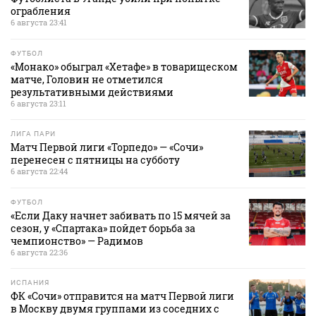
ограбления
6 августа 23:41
ФУТБОЛ
«Монако» обыграл «Хетафе» в товарищеском
матче, Головин не отметился
результативными действиями
6 августа 23:11
ЛИГА ПАРИ
Матч Первой лиги «Торпедо» — «Сочи»
перенесен с пятницы на субботу
6 августа 22:44
ФУТБОЛ
«Если Даку начнет забивать по 15 мячей за
сезон, у «Спартака» пойдет борьба за
чемпионство» — Радимов
6 августа 22:36
ИСПАНИЯ
ФК «Сочи» отправится на матч Первой лиги
в Москву двумя группами из соседних с