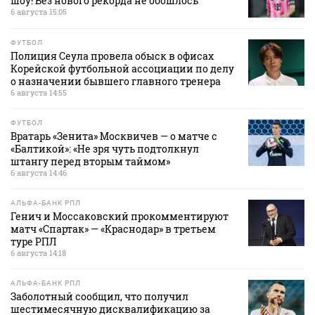
шоу! Без нового рекорда не обошлось
6 августа 15:05
ФУТБОЛ
Полиция Сеула провела обыск в офисах
Корейской футбольной ассоциации по делу
о назначении бывшего главного тренера
6 августа 14:55
ФУТБОЛ
Вратарь «Зенита» Москвичев — о матче с
«Балтикой»: «Не зря чуть подтолкнул
штангу перед вторым таймом»
6 августа 14:46
АЛЬФА-БАНК РПЛ
Генич и Моссаковский прокомментируют
матч «Спартак» — «Краснодар» в третьем
туре РПЛ
6 августа 14:18
АЛЬФА-БАНК РПЛ
Заболотный сообщил, что получил
шестимесячную дисквалификацию за