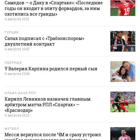
Самедов — о Даку в «Спартаке»: «Последние
годы он входит в элиту форвардов, за ним
охотились все гранды»
6 августа 15:51
ТУРЦИЯ
Салах подписал с «Трабзонспором»
двухлетний контракт
6 августа 15:47
СБОРНЫЕ
У Валерия Карпина родился первый сын
6 августа 15:43
АЛЬФА-БАНК РПЛ
Кирилл Левников назначен главным
арбитром матча РПЛ «Спартак» —
«Краснодар»
6 августа 15:15
ФУТБОЛ
Месси вернулся после ЧМ и сразу устроил