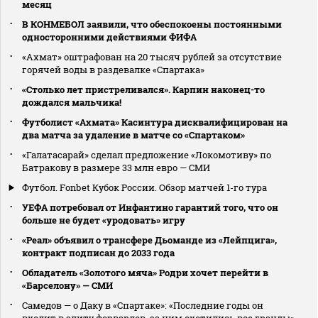
месяц
В КОНМЕБОЛ заявили, что обеспокоены постоянными
односторонними действиями ФИФА
«Ахмат» оштрафован на 20 тысяч рублей за отсутствие
горячей воды в раздевалке «Спартака»
«Столько лет пристреливался». Карпин наконец-то
дождался мальчика!
Футболист «Ахмата» Касинтура дисквалифицирован на
два матча за удаление в матче со «Спартаком»
«Галатасарай» сделал предложение «Локомотиву» по
Батракову в размере 33 млн евро — СМИ
Футбол. Fonbet Кубок России. Обзор матчей 1-го тура
УЕФА потребовал от Инфантино гарантий того, что он
больше не будет «уродовать» игру
«Реал» объявил о трансфере Дьоманде из «Лейпцига»,
контракт подписан до 2033 года
Обладатель «Золотого мяча» Родри хочет перейти в
«Барселону» — СМИ
Самедов — о Даку в «Спартаке»: «Последние годы он
входит в элиту форвардов, за ним охотились все гранды»