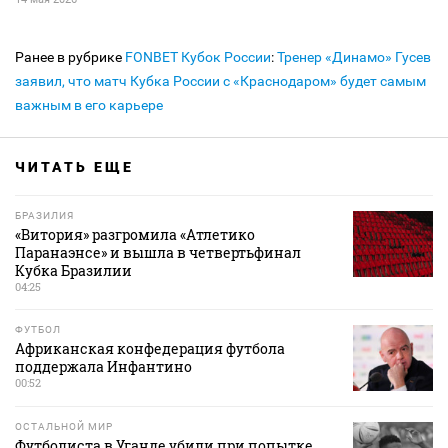
Ранее в рубрике
FONBET Кубок России
:
Тренер «Динамо» Гусев
заявил, что матч Кубка России с «Краснодаром» будет самым
важным в его карьере
ЧИТАТЬ ЕЩЕ
БРАЗИЛИЯ
«Витория» разгромила «Атлетико
Паранаэнсе» и вышла в четвертьфинал
Кубка Бразилии
04:25
ФУТБОЛ
Африканская конфедерация футбола
поддержала Инфантино
00:52
ОСТАЛЬНОЙ МИР
Футболиста в Уганде убили при попытке