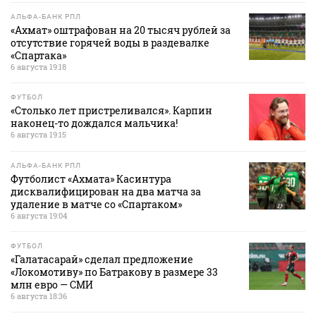
АЛЬФА-БАНК РПЛ
«Ахмат» оштрафован на 20 тысяч рублей за
отсутствие горячей воды в раздевалке
«Спартака»
6 августа 19:18
ФУТБОЛ
«Столько лет пристреливался». Карпин
наконец-то дождался мальчика!
6 августа 19:15
АЛЬФА-БАНК РПЛ
Футболист «Ахмата» Касинтура
дисквалифицирован на два матча за
удаление в матче со «Спартаком»
6 августа 19:04
ФУТБОЛ
«Галатасарай» сделал предложение
«Локомотиву» по Батракову в размере 33
млн евро — СМИ
6 августа 18:36