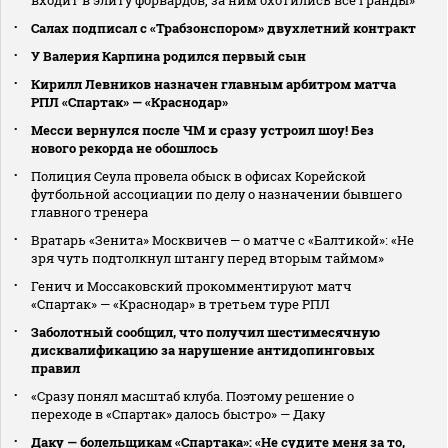
Салах подписал с «Трабзонспором» двухлетний контракт
У Валерия Карпина родился первый сын
Кирилл Левников назначен главным арбитром матча
РПЛ «Спартак» — «Краснодар»
Месси вернулся после ЧМ и сразу устроил шоу! Без
нового рекорда не обошлось
Полиция Сеула провела обыск в офисах Корейской
футбольной ассоциации по делу о назначении бывшего
главного тренера
Вратарь «Зенита» Москвичев — о матче с «Балтикой»: «Не
зря чуть подтолкнул штангу перед вторым таймом»
Генич и Моссаковский прокомментируют матч
«Спартак» — «Краснодар» в третьем туре РПЛ
Заболотный сообщил, что получил шестимесячную
дисквалификацию за нарушение антидопинговых
правил
«Сразу понял масштаб клуба. Поэтому решение о
переходе в «Спартак» далось быстро» — Даку
Даку — болельщикам «Спартака»: «Не судите меня за то,