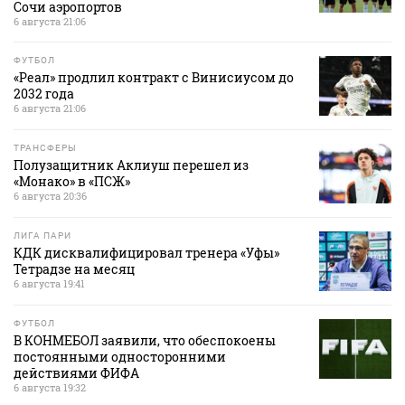
Сочи аэропортов
6 августа 21:06
ФУТБОЛ
«Реал» продлил контракт с Винисиусом до
2032 года
6 августа 21:06
ТРАНСФЕРЫ
Полузащитник Аклиуш перешел из
«Монако» в «ПСЖ»
6 августа 20:36
ЛИГА ПАРИ
КДК дисквалифицировал тренера «Уфы»
Тетрадзе на месяц
6 августа 19:41
ФУТБОЛ
В КОНМЕБОЛ заявили, что обеспокоены
постоянными односторонними
действиями ФИФА
6 августа 19:32