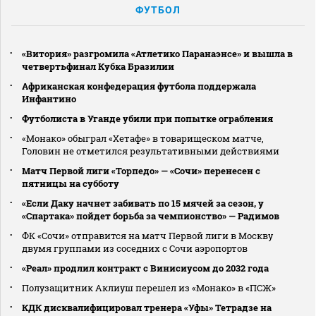
ФУТБОЛ
«Витория» разгромила «Атлетико Паранаэнсе» и вышла в
четвертьфинал Кубка Бразилии
Африканская конфедерация футбола поддержала
Инфантино
Футболиста в Уганде убили при попытке ограбления
«Монако» обыграл «Хетафе» в товарищеском матче,
Головин не отметился результативными действиями
Матч Первой лиги «Торпедо» — «Сочи» перенесен с
пятницы на субботу
«Если Даку начнет забивать по 15 мячей за сезон, у
«Спартака» пойдет борьба за чемпионство» — Радимов
ФК «Сочи» отправится на матч Первой лиги в Москву
двумя группами из соседних с Сочи аэропортов
«Реал» продлил контракт с Винисиусом до 2032 года
Полузащитник Аклиуш перешел из «Монако» в «ПСЖ»
КДК дисквалифицировал тренера «Уфы» Тетрадзе на