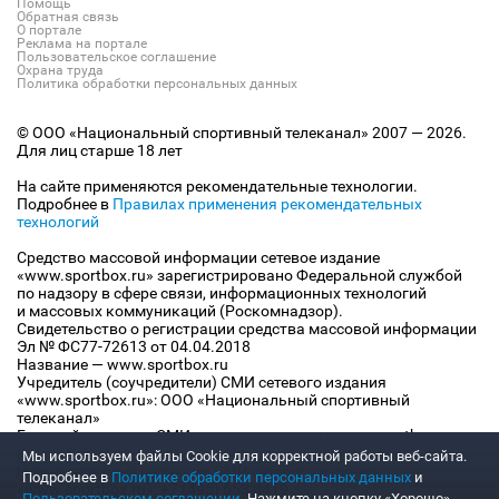
Помощь
Обратная связь
О портале
Реклама на портале
Пользовательское соглашение
Охрана труда
Политика обработки персональных данных
© ООО «Национальный спортивный телеканал» 2007 — 2026.
Для лиц старше 18 лет
На сайте применяются рекомендательные технологии.
Подробнее в
Правилах применения рекомендательных
технологий
Средство массовой информации сетевое издание
«www.sportbox.ru» зарегистрировано Федеральной службой
по надзору в сфере связи, информационных технологий
и массовых коммуникаций (Роскомнадзор).
Свидетельство о регистрации средства массовой информации
Эл № ФС77-72613 от 04.04.2018
Название — www.sportbox.ru
Учредитель (соучредители) СМИ сетевого издания
«www.sportbox.ru»: ООО «Национальный спортивный
телеканал»
Главный редактор СМИ сетевого издания «www.sportbox.ru»:
Конов В.А.
Мы используем файлы Сookie для корректной работы веб-сайта.
Номер телефона редакции СМИ сетевого издания
Подробнее в
Политике обработки персональных данных
и
«www.sportbox.ru»: +7 (495) 653 8419
Пользовательском соглашении
. Нажмите на кнопку «Хорошо»,