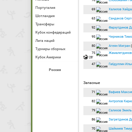
76
Слобожанин Ни
Португалия
69
Халилов Хайда
Шотландия
63
Сандаков Серг
Трансферы
92
Фархутдинов Д
Кубок конфедераций
95
Черников Тим
Лига наций
80
Агеян Мигран
Турниры сборных
75
Жамалетдинов
Кубок Америки
28′
47
Габдуллин Иль
Россия
Запасные
71
Вафиев Макси
82
Антропов Кири
79
Салихов Эмиль
86
Загретдинов Д
70
Шаймиев Тиму