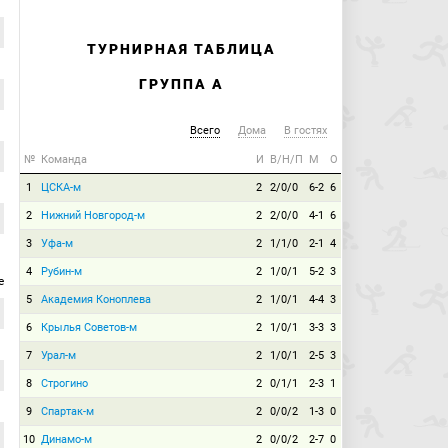
ТУРНИРНАЯ ТАБЛИЦА
ГРУППА А
Всего
Дома
В гостях
№
Команда
И
В/Н/П
М
О
1
ЦСКА-м
2
2/0/0
6-2
6
2
Нижний Новгород-м
2
2/0/0
4-1
6
3
Уфа-м
2
1/1/0
2-1
4
4
Рубин-м
2
1/0/1
5-2
3
е
5
Академия Коноплева
2
1/0/1
4-4
3
6
Крылья Советов-м
2
1/0/1
3-3
3
7
Урал-м
2
1/0/1
2-5
3
8
Строгино
2
0/1/1
2-3
1
9
Спартак-м
2
0/0/2
1-3
0
10
Динамо-м
2
0/0/2
2-7
0