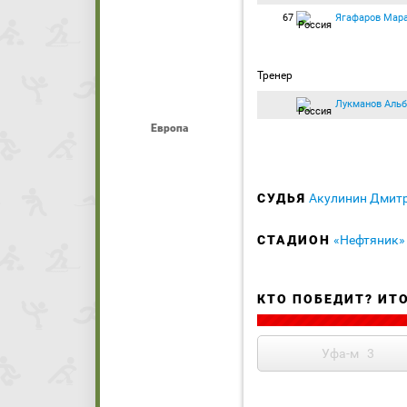
67
Ягафаров Мар
Тренер
Лукманов Альб
Европа
СУДЬЯ
Акулинин Дмит
СТАДИОН
«Нефтяник»
КТО ПОБЕДИТ? ИТ
Уфа-м
3