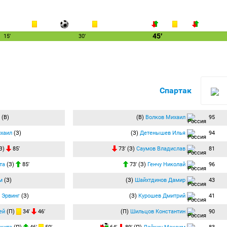
45′
15′
30′
Спартак
(В)
(В)
Волков Михаил
95
хаил
(З)
(З)
Детенышев Илья
94
З)
85′
73′ (З)
Саумов Владислав
81
та
(З)
85′
73′ (З)
Генчу Николай
96
м
(З)
(З)
Шайхтдинов Дамир
43
 Эрвинг
(З)
(З)
Курошев Дмитрий
41
ей
(П)
34′
46′
(П)
Шильцов Константин
90