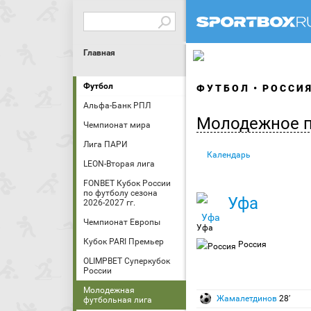
Главная
Футбол
ФУТБОЛ
РОССИ
Альфа-Банк РПЛ
Молодежное п
Чемпионат мира
Лига ПАРИ
Календарь
LEON-Вторая лига
FONBET Кубок России
по футболу сезона
Уфа
2026-2027 гг.
Чемпионат Европы
Уфа
Кубок PARI Премьер
Россия
OLIMPBET Суперкубок
России
Молодежная
Жамалетдинов
28′
футбольная лига