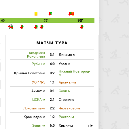
90′
60′
75′
МАТЧИ ТУРА
Академия
3:1
Динамо-м
Коноплева
Рубин-м
4:0
Урал-м
Нижний Новгород-
Крылья Советов-м
0:2
м
УОР №5
1:1
Арсенал-м
Ахмат-м
0:1
Сочи-м
ЦСКА-м
2:1
Строгино
Локомотив-м
2:2
Чертаново-м
Краснодар-м
1:2
Ростов-м
Зенит-м
6:0
Химки-м
T