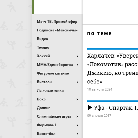
Матч ТВ. Прямой эфир
Подписка «Максимум»
ПО ТЕМЕ
Видео
Теннис
Харлачев: «Уверен
Хоккей
«Локомотив» рас
MMA/Единоборства
Джикию, но трене
Фигурное катание
себе»
Биатлон
10 августа 2024
Лыжные гонки
Бокс
Уфа - Спартак.
Допинг
09 апреля 2017
Олимпийские игры
Формула-1
Баскетбол