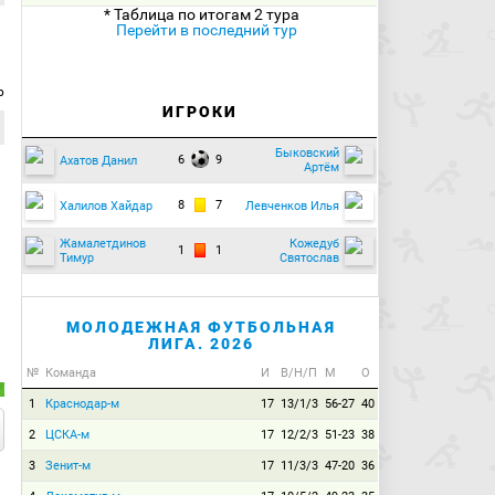
* Таблица по итогам 2 тура
Перейти в последний тур
р
ИГРОКИ
Быковский
6
9
Ахатов Данил
Артём
8
7
Халилов Хайдар
Левченков Илья
Жамалетдинов
Кожедуб
1
1
Тимур
Святослав
МОЛОДЕЖНАЯ ФУТБОЛЬНАЯ
ЛИГА. 2026
№
Команда
И
В/Н/П
М
О
1
Краснодар-м
17
13/1/3
56-27
40
2
ЦСКА-м
17
12/2/3
51-23
38
3
Зенит-м
17
11/3/3
47-20
36