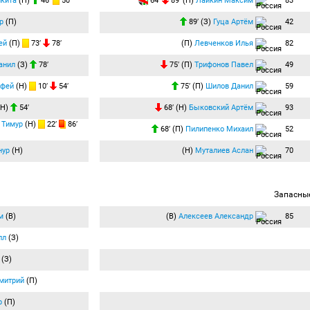
кита
(П)
46′
50′
64′
89′ (П)
Лайкин Максим
83
р
(П)
89′ (З)
Гуца Артём
42
ей
(П)
73′
78′
(П)
Левченков Илья
82
анил
(З)
78′
75′ (П)
Трифонов Павел
49
офей
(Н)
10′
54′
75′ (П)
Шилов Данил
59
(Н)
54′
68′ (Н)
Быковский Артём
93
 Тимур
(Н)
22′
86′
68′ (П)
Пилипенко Михаил
52
нур
(Н)
(Н)
Муталиев Аслан
70
Запасны
м
(В)
(В)
Алексеев Александр
85
лл
(З)
(З)
митрий
(П)
р
(П)