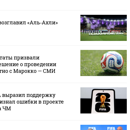
озглавил «Аль‑Ахли»
таты призвали
ешение о проведении
тно с Марокко — СМИ
 выразил поддержку
изнал ошибки в проекте
а ЧМ