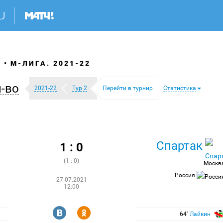
Я
М-ЛИГА. 2021-22
-во
2021-22
Тур 2
Перейти в турнир
Статистика
Спартак
1 : 0
(1 : 0)
Москв
Россия
27.07.2021
12:00
R
Y
64′
Лайкин