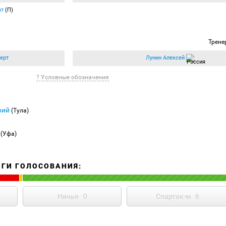
ат
(П)
Трене
ерт
Лунин Алексей
? Условные обозначения
рий
(Тула)
(Уфа)
ОГИ ГОЛОСОВАНИЯ:
Ничья
0
Спартак-м
6