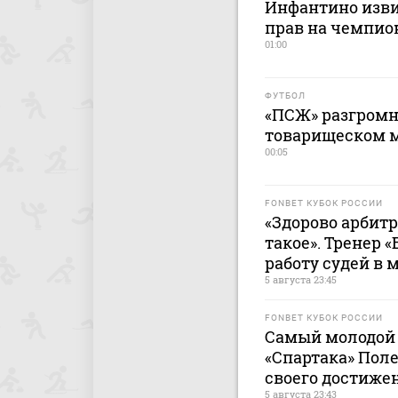
Инфантино изви
прав на чемпио
01:00
ФУТБОЛ
«ПСЖ» разгромн
товарищеском м
00:05
FONBET КУБОК РОССИИ
«Здорово арбитр
такое». Тренер 
работу судей в 
5 августа 23:45
FONBET КУБОК РОССИИ
Самый молодой 
«Спартака» Пол
своего достиже
5 августа 23:43