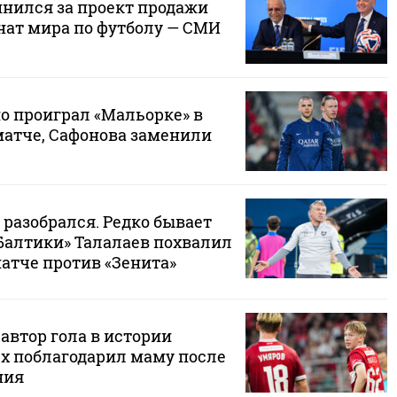
нился за проект продажи
нат мира по футболу — СМИ
о проиграл «Мальорке» в
атче, Сафонова заменили
 разобрался. Редко бывает
«Балтики» Талалаев похвалил
матче против «Зенита»
автор гола в истории
ех поблагодарил маму после
ния