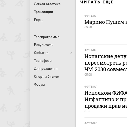
ЧИТАТЬ ЕЩЕ
Легкая атлетика
Трансляции
ФУТБОЛ
Еще...
Марино Пушич в
05:58
Телепрограмма
Результаты
ФУТБОЛ
События
Испанские депу
Трансферы
пересмотреть р
ЧМ‑2030 совмес
Дни рождения
05:08
Спорт и бизнес
Форум
ФУТБОЛ
Исполком ФИФА
Инфантино и пр
продажи прав н
01:18
ФУТБОЛ