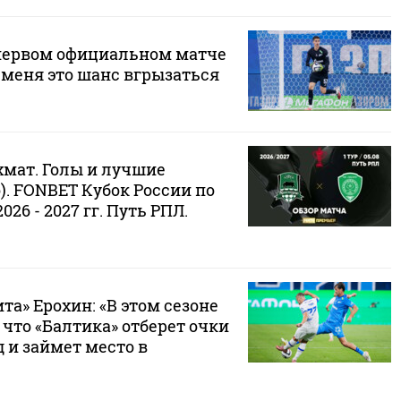
первом официальном матче
я меня это шанс вгрызаться
хмат. Голы и лучшие
. FONBET Кубок России по
026 - 2027 гг. Путь РПЛ.
та» Ерохин: «В этом сезоне
что «Балтика» отберет очки
 и займет место в