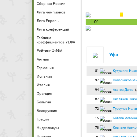
Сборная России
Лига чемпионов
Лига Европы
0′
Лига конференций
Таблица
коэффициентов УЕФА
Рейтинг ФИФА
Уфа
Англия
Германия
81
Кукушкин Иван
Испания
97
Колесников Ми
Италия
94
Ахатов Данил
(
Франция
87
Кисляков Ники
Бельгия
72
Турсунов Исла
Белоруссия
15
Ботака-Иобома
Греция
78
Ковязин Алекс
Нидерланды
Польша