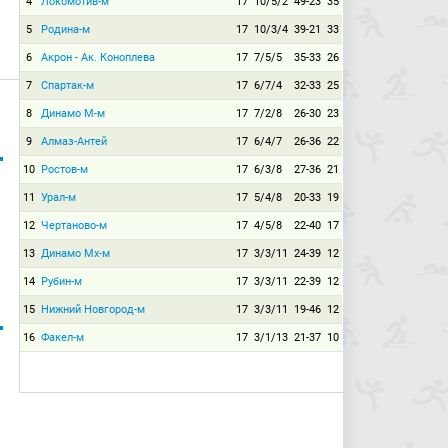
4
Локомотив-м
17
10/5/2
49-23
35
5
Родина-м
17
10/3/4
39-21
33
6
Акрон - Ак. Коноплева
17
7/5/5
35-33
26
7
Спартак-м
17
6/7/4
32-33
25
8
Динамо М-м
17
7/2/8
26-30
23
9
Алмаз-Антей
17
6/4/7
26-36
22
10
Ростов-м
17
6/3/8
27-36
21
11
Урал-м
17
5/4/8
20-33
19
12
Чертаново-м
17
4/5/8
22-40
17
13
Динамо Мх-м
17
3/3/11
24-39
12
14
Рубин-м
17
3/3/11
22-39
12
15
Нижний Новгород-м
17
3/3/11
19-46
12
16
Факел-м
17
3/1/13
21-37
10