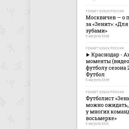
FONBET КУБОК РОССИИ
Москвичев — о 
за «Зенит»: «Дл
зубами»
5 августа 23:42
FONBET КУБОК РОССИИ
Краснодар - А
моменты (видео)
футболу сезона 2
Футбол
5 августа 23:39
FONBET КУБОК РОССИИ
Футболист «Зени
можно ожидать, 
у многих команд
восьмерке»
5 августа 23:31