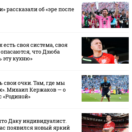
» рассказали об «эре после
х есть своя система, своя
 опасаются, что Дзюба
 эту кухню»
ь свои очки. Там, где мы
х». Михаил Кержаков — о
с «Родиной»
что Даку индивидуалист.
нас появился новый яркий