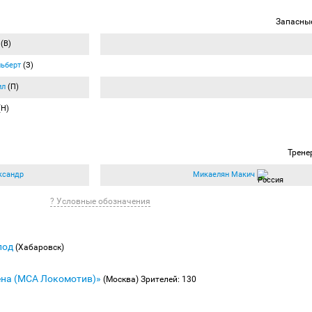
Запасны
(В)
ьберт
(З)
ил
(П)
(Н)
Трене
ксандр
Микаелян Макич
? Условные обозначения
лод
(Хабаровск)
ена (МСА Локомотив)»
(Москва)
Зрителей: 130