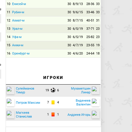
10
Енисей-м
30
8/9/13
28-36
33
е
11
Рубин-м
30
9/6/15
33-46
33
12
Ахмат-м
30
8/7/15
40-51
31
13
Урал-м
30
6/5/19
37-71
23
14
Уфа-м
30
6/5/19
25-82
23
15
Анжи-м
30
4/7/19
23-55
19
16
Оренбург-м
30
4/6/20
24-64
18
р
ИГРОКИ
Сулейманов
Мухаметшин
19
6
Тимур
Линар
Виденеев
7
4
Петров Максим
Валентин
Магкеев
1
1
Андреев Игорь
Станислав