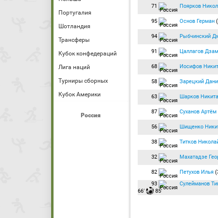
71
Поярков Никол
Португалия
95
Основ Герман
(
Шотландия
94
Рыбчинский Д
Трансферы
91
Цаллагов Дзам
Кубок конфедераций
68
Иосифов Ники
Лига наций
Турниры сборных
58
Зарецкий Дани
Кубок Америки
63
Шарков Никит
87
Суханов Артём
Россия
56
Шищенко Ники
38
Титков Никола
32
Махатадзе Гео
82
Петухов Илья
(
93
Сулейманов Ти
66′
85′