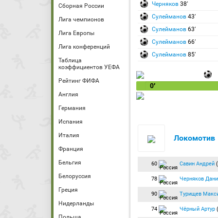
Черняков
38′
Сборная России
Сулейманов
43′
Лига чемпионов
Сулейманов
63′
Лига Европы
Сулейманов
66′
Лига конференций
Сулейманов
85′
Таблица
коэффициентов УЕФА
Рейтинг ФИФА
0′
Англия
Германия
Испания
Италия
Локомотив
Франция
Бельгия
60
Савин Андрей
(
Белоруссия
78
Черняков Дани
Греция
90
Турищев Макс
Нидерланды
74
Чёрный Артур
(
Польша