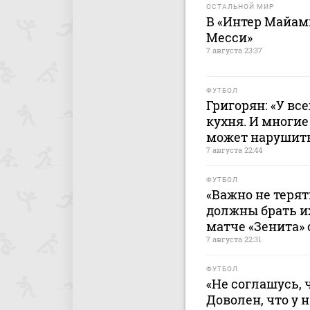
ОСТАЛЬНОЙ МИР
В «Интер Майами
Месси»
7 августа 23:37
ФУТБОЛ
Григорян: «У все
кухня. И многие
может нарушить
7 августа 22:44
ФУТБОЛ
«Важно не терят
должны брать и
матче «Зенита» 
7 августа 22:31
ФУТБОЛ
«Не соглашусь, 
Доволен, что у 