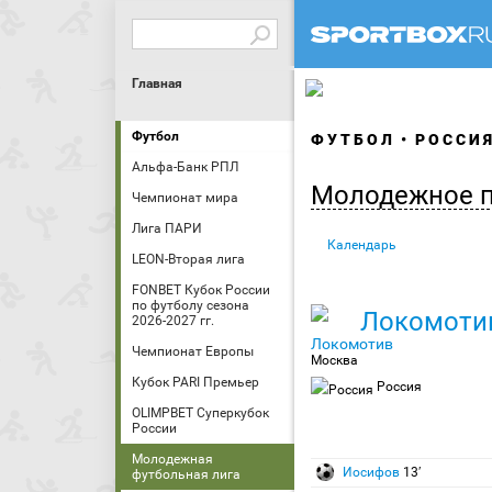
Главная
Футбол
ФУТБОЛ
РОССИ
Альфа-Банк РПЛ
Молодежное п
Чемпионат мира
Лига ПАРИ
Календарь
LEON-Вторая лига
FONBET Кубок России
по футболу сезона
Локомоти
2026-2027 гг.
Чемпионат Европы
Москва
Кубок PARI Премьер
Россия
OLIMPBET Суперкубок
России
Молодежная
Иосифов
13′
футбольная лига