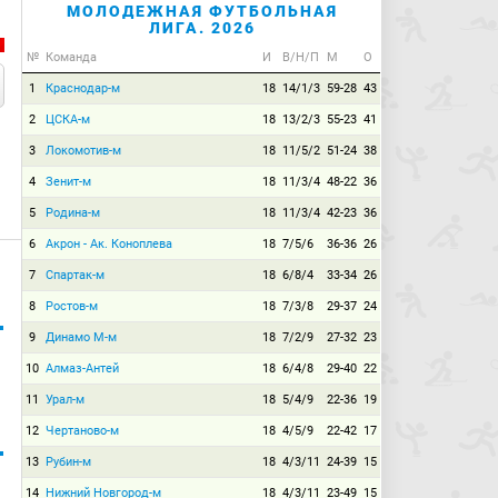
МОЛОДЕЖНАЯ ФУТБОЛЬНАЯ
ЛИГА. 2026
№
Команда
И
В/Н/П
М
О
1
Краснодар-м
18
14/1/3
59-28
43
2
ЦСКА-м
18
13/2/3
55-23
41
3
Локомотив-м
18
11/5/2
51-24
38
4
Зенит-м
18
11/3/4
48-22
36
5
Родина-м
18
11/3/4
42-23
36
6
Акрон - Ак. Коноплева
18
7/5/6
36-36
26
7
Спартак-м
18
6/8/4
33-34
26
8
Ростов-м
18
7/3/8
29-37
24
9
Динамо М-м
18
7/2/9
27-32
23
10
Алмаз-Антей
18
6/4/8
29-40
22
11
Урал-м
18
5/4/9
22-36
19
12
Чертаново-м
18
4/5/9
22-42
17
13
Рубин-м
18
4/3/11
24-39
15
14
Нижний Новгород-м
18
4/3/11
23-49
15