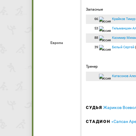
Запасные
66
Крайков Тимур
53
Гильманшин Ал
88
Казимир Миха
Европа
39
Белый Сергей
Тренер
Катасонов Але
СУДЬЯ
Жариков Всево
СТАДИОН
«Сапсан Ар