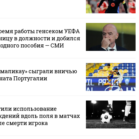
ремя работы генсеком УЕФА
ицу в должности и добился
одного пособия — СМИ
амаликау» сыграли вничью
ната Португалии
тили использование
дений вдоль поля в матчах
ле смерти игрока