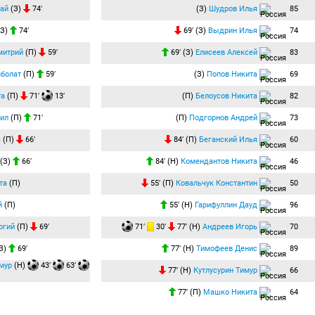
ай
(З)
74′
(З)
Шудров Илья
85
З)
74′
69′ (З)
Выдрин Илья
74
митрий
(П)
59′
69′ (З)
Елисеев Алексей
83
болат
(П)
59′
(З)
Попов Никита
69
та
(П)
71′
13′
(П)
Белоусов Никита
82
ил
(П)
71′
(П)
Подгорнов Андрей
73
а
(П)
66′
84′ (П)
Беганский Илья
60
(З)
66′
84′ (Н)
Комендантов Никита
46
та
(П)
55′ (П)
Ковальчук Константин
50
й
(П)
55′ (Н)
Гарифуллин Дауд
96
ргий
(П)
69′
71′
30′
77′ (Н)
Андреев Игорь
70
З)
69′
77′ (Н)
Тимофеев Денис
89
мур
(Н)
43′
63′
77′ (Н)
Кутлусурин Тимур
66
77′ (П)
Машко Никита
64