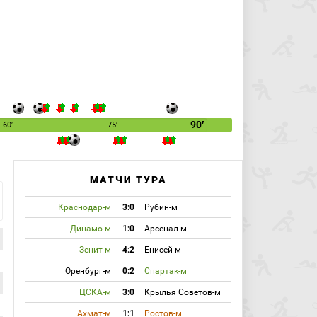
90′
60′
75′
МАТЧИ ТУРА
Краснодар-м
3:0
Рубин-м
Динамо-м
1:0
Арсенал-м
Зенит-м
4:2
Енисей-м
Оренбург-м
0:2
Спартак-м
ЦСКА-м
3:0
Крылья Советов-м
Ахмат-м
1:1
Ростов-м