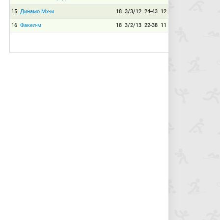
15
Динамо Мх-м
18
3/3/12
24-43
12
16
Факел-м
18
3/2/13
22-38
11