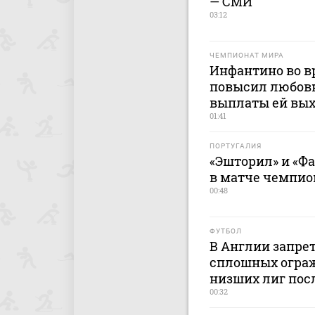
— СМИ
03:12
ЧЕМПИОНАТ МИРА
Инфантино во в
повысил любовн
выплаты ей вых
01:41
ПОРТУГАЛИЯ
«Эшторил» и «Ф
в матче чемпио
00:48
ФУТБОЛ
В Англии запре
сплошных ограж
низших лиг пос
00:32