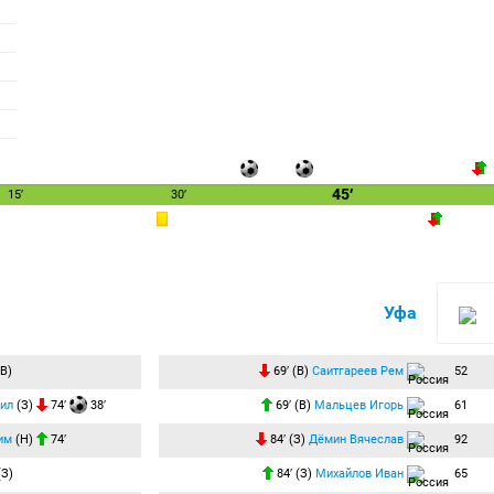
45′
15′
30′
Уфа
В)
69′ (В)
Саитгареев Рем
52
ил
(З)
74′
38′
69′ (В)
Мальцев Игорь
61
им
(Н)
74′
84′ (З)
Дёмин Вячеслав
92
З)
84′ (З)
Михайлов Иван
65