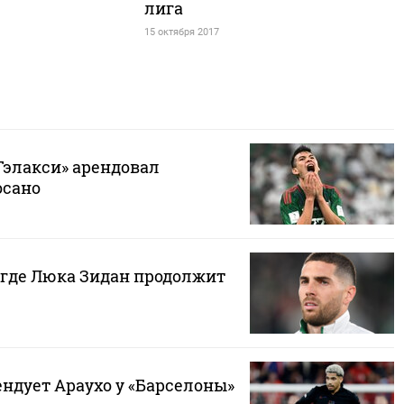
лига
15 октября 2017
Гэлакси» арендовал
осано
 где Люка Зидан продолжит
ндует Араухо у «Барселоны»