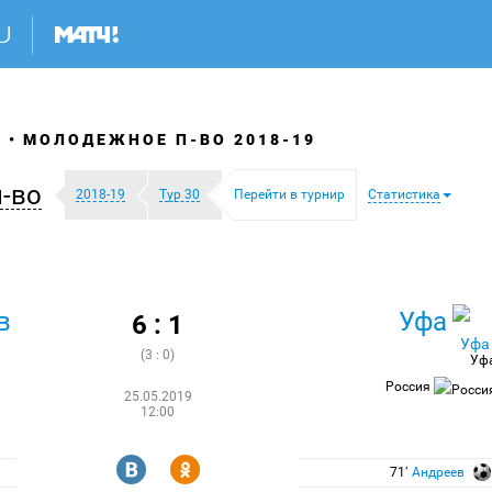
Я
МОЛОДЕЖНОЕ П-ВО 2018-19
-во
2018-19
Тур 30
Перейти в турнир
Статистика
в
Уфа
6 : 1
(3 : 0)
Уф
Россия
25.05.2019
12:00
R
Y
71′
Андреев