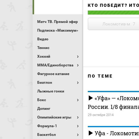
КТО ПОБЕДИТ? ИТ
Матч ТВ. Прямой эфир
Локомотив-м
7
Подписка «Максимум»
Видео
Теннис
Хоккей
MMA/Единоборства
Фигурное катание
ПО ТЕМЕ
Биатлон
Лыжные гонки
«Уфа» — «Локом
Бокс
России. 1/8 финал
Допинг
29 октября 2014
Олимпийские игры
Формула-1
Уфа - Локомоти
Баскетбол