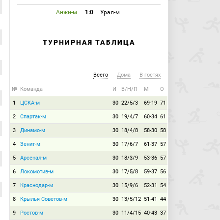
Анжи-м
1:0
Урал-м
ТУРНИРНАЯ ТАБЛИЦА
Всего
Дома
В гостях
№
Команда
И
В/Н/П
М
О
1
ЦСКА-м
30
22/5/3
69-19
71
2
Спартак-м
30
19/4/7
60-34
61
3
Динамо-м
30
18/4/8
58-30
58
4
Зенит-м
30
17/6/7
61-37
57
5
Арсенал-м
30
18/3/9
53-36
57
6
Локомотив-м
30
17/5/8
59-37
56
7
Краснодар-м
30
15/9/6
52-31
54
8
Крылья Советов-м
30
13/5/12
51-41
44
9
Ростов-м
30
11/4/15
40-43
37