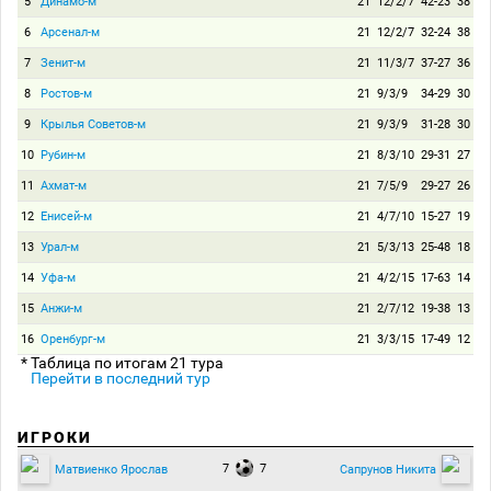
5
Динамо-м
21
12/2/7
42-23
38
6
Арсенал-м
21
12/2/7
32-24
38
7
Зенит-м
21
11/3/7
37-27
36
8
Ростов-м
21
9/3/9
34-29
30
9
Крылья Советов-м
21
9/3/9
31-28
30
10
Рубин-м
21
8/3/10
29-31
27
11
Ахмат-м
21
7/5/9
29-27
26
12
Енисей-м
21
4/7/10
15-27
19
13
Урал-м
21
5/3/13
25-48
18
14
Уфа-м
21
4/2/15
17-63
14
15
Анжи-м
21
2/7/12
19-38
13
16
Оренбург-м
21
3/3/15
17-49
12
* Таблица по итогам 21 тура
Перейти в последний тур
ИГРОКИ
7
7
Матвиенко Ярослав
Сапрунов Никита