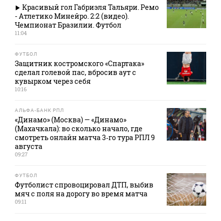
Красивый гол Габриэля Тальяри. Ремо
- Атлетико Минейро. 2:2 (видео).
Чемпионат Бразилии. Футбол
11:04
ФУТБОЛ
Защитник костромского «Спартака»
сделал голевой пас, вбросив аут с
кувырком через себя
10:16
АЛЬФА-БАНК РПЛ
«Динамо» (Москва) — «Динамо»
(Махачкала): во сколько начало, где
смотреть онлайн матча 3‑го тура РПЛ 9
августа
09:27
ФУТБОЛ
Футболист спровоцировал ДТП, выбив
мяч с поля на дорогу во время матча
09:11