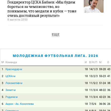
Гендиректор ЦСКА Бабаев: «Мы будем
бороться за чемпионство, но
понимаем, что медали и кубок — тоже
очень достойный результат»
8 августа 23:50
ЕЩЕ
МОЛОДЕЖНАЯ ФУТБОЛЬНАЯ ЛИГА. 2026
№
Команда
И
В/Н/П
М
О
1
Краснодар-м
18
14/1/3
59-28
43
2
ЦСКА-м
18
13/2/3
55-23
41
3
Локомотив-м
18
11/5/2
51-24
38
4
Зенит-м
18
11/3/4
48-22
36
5
Родина-м
18
11/3/4
42-23
36
6
Акрон - Ак. Коноплева
18
7/5/6
36-36
26
7
Спартак-м
18
6/8/4
33-34
26