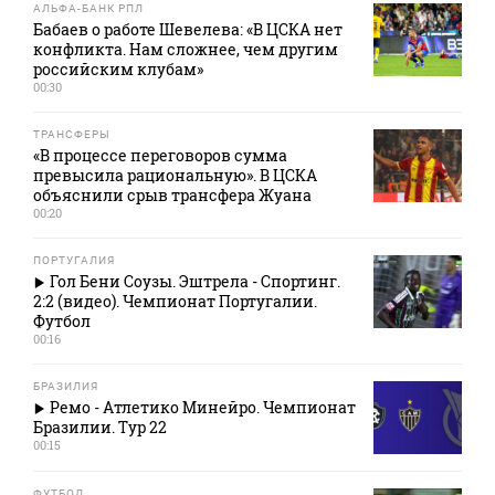
АЛЬФА-БАНК РПЛ
Бабаев о работе Шевелева: «В ЦСКА нет
конфликта. Нам сложнее, чем другим
российским клубам»
00:30
ТРАНСФЕРЫ
«В процессе переговоров сумма
превысила рациональную». В ЦСКА
объяснили срыв трансфера Жуана
00:20
ПОРТУГАЛИЯ
Гол Бени Соузы. Эштрела - Спортинг.
2:2 (видео). Чемпионат Португалии.
Футбол
00:16
БРАЗИЛИЯ
Ремо - Атлетико Минейро. Чемпионат
Бразилии. Тур 22
00:15
ФУТБОЛ