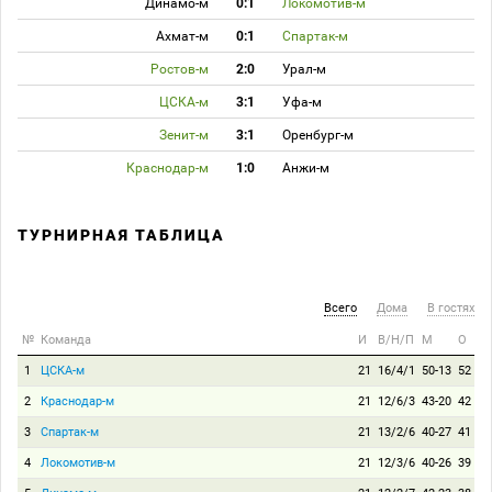
Динамо-м
0:1
Локомотив-м
Ахмат-м
0:1
Спартак-м
Ростов-м
2:0
Урал-м
ЦСКА-м
3:1
Уфа-м
Зенит-м
3:1
Оренбург-м
Краснодар-м
1:0
Анжи-м
ТУРНИРНАЯ ТАБЛИЦА
Всего
Дома
В гостях
№
Команда
И
В/Н/П
М
О
1
ЦСКА-м
21
16/4/1
50-13
52
2
Краснодар-м
21
12/6/3
43-20
42
3
Спартак-м
21
13/2/6
40-27
41
4
Локомотив-м
21
12/3/6
40-26
39