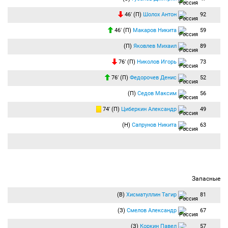
46′ (П)
Шолох Антон
92
46′ (П)
Макаров Никита
59
(П)
Яковлев Михаил
89
76′ (П)
Николов Игорь
73
76′ (П)
Федорочев Денис
52
(П)
Седов Максим
56
74′ (П)
Циберкин Александр
49
(Н)
Сапрунов Никита
63
Запасные
(В)
Хисматуллин Тагир
81
(З)
Смелов Александр
67
(З)
Коркин Павел
57