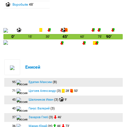
Воробьёв
48′
0′
45′
90′
15′
30′
60′
75′
Енисей
95
Едапин Максим
(В)
71
Цогоев Александр
(З)
28′
50′
45
Шалоников Иван
(З)
9′
40
Ганус Валерий
(З)
37
Захаров Глеб
(З)
46′
36
Марин Юрий
(Н)
46′
73′