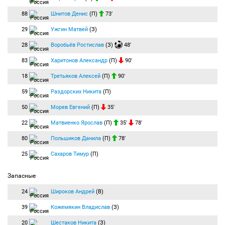
88
Шнитов Денис
(П)
73′
29
Ужгин Матвей
(З)
28
Воробьёв Ростислав
(З)
48′
83
Харитонов Александр
(П)
90′
18
Третьяков Алексей
(П)
90′
59
Раздорских Никита
(П)
50
Морев Евгений
(П)
35′
22
Матвиенко Ярослав
(П)
35′
78′
80
Польшиков Данила
(П)
78′
25
Сахаров Тимур
(П)
Запасные
24
Широков Андрей
(В)
39
Кожемякин Владислав
(З)
20
Шестаков Никита
(З)