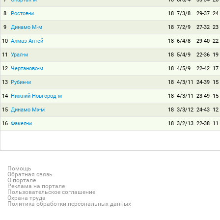
8
Ростов-м
18
7/3/8
29-37
24
9
Динамо М-м
18
7/2/9
27-32
23
10
Алмаз-Антей
18
6/4/8
29-40
22
11
Урал-м
18
5/4/9
22-36
19
12
Чертаново-м
18
4/5/9
22-42
17
13
Рубин-м
18
4/3/11
24-39
15
14
Нижний Новгород-м
18
4/3/11
23-49
15
15
Динамо Мх-м
18
3/3/12
24-43
12
16
Факел-м
18
3/2/13
22-38
11
Помощь
Обратная связь
О портале
Реклама на портале
Пользовательское соглашение
Охрана труда
Политика обработки персональных данных