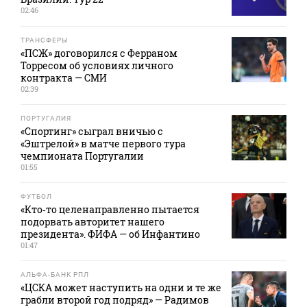
02:46
ТРАНСФЕРЫ
«ПСЖ» договорился с Ферраном
Торресом об условиях личного
контракта — СМИ
02:39
ПОРТУГАЛИЯ
«Спортинг» сыграл вничью с
«Эштрелой» в матче первого тура
чемпионата Португалии
01:55
ФУТБОЛ
«Кто‑то целенаправленно пытается
подорвать авторитет нашего
президента». ФИФА — об Инфантино
01:47
АЛЬФА-БАНК РПЛ
«ЦСКА может наступить на одни и те же
грабли второй год подряд» — Радимов