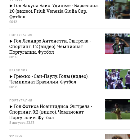
Гол Вакуна Байо. Удинезе - Барселона.
1:0 (видео). Friuli Venezia Giulia Cup.
Футбол
00:12
ПОРТУГАЛИЯ
Гол Леандро Антонетти. Эштрела -
Спортинг. 1:2 (видео). Чемпионат
Португалии. Футбол
00:09
БРАЗИЛИЯ
Гремио - Сан-Паулу. Голы (видео).
Чемпионат Бразилии. Футбол
00:08
ПОРТУГАЛИЯ
Гол Фотиса Иоаннидиса. Эштрела -
Спортинг. 0:2 (видео). Чемпионат
Португалии. Футбол
8 августа 23:53
ФУТБОЛ