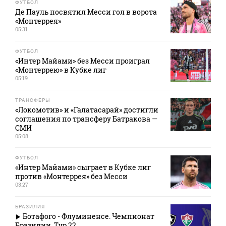
ФУТБОЛ
Де Пауль посвятил Месси гол в ворота
«Монтеррея»
05:31
ФУТБОЛ
«Интер Майами» без Месси проиграл
«Монтеррею» в Кубке лиг
05:19
ТРАНСФЕРЫ
«Локомотив» и «Галатасарай» достигли
соглашения по трансферу Батракова —
СМИ
05:08
ФУТБОЛ
«Интер Майами» сыграет в Кубке лиг
против «Монтеррея» без Месси
03:27
БРАЗИЛИЯ
Ботафого - Флуминенсе. Чемпионат
Бразилии. Тур 22