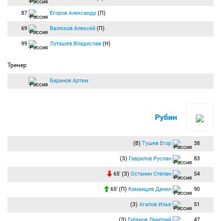
87
Егоров Александр
(П)
69
Валюков Алексей
(П)
99
Луташев Владислав
(Н)
Тренер
Баранов Артем
Рубин
(В)
Тушев Егор
38
(З)
Гаврилов Руслан
83
65′ (З)
Останин Степан
54
65′ (П)
Каманцев Данил
90
(З)
Агапов Илья
51
(З)
Губанов Дмитрий
47