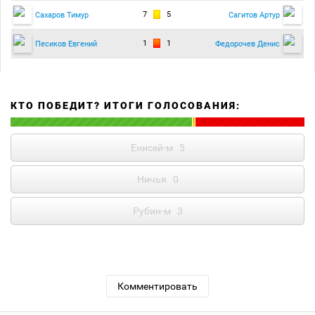
7
5
Сахаров Тимур
Сагитов Артур
1
1
Песиков Евгений
Федорочев Денис
КТО ПОБЕДИТ? ИТОГИ ГОЛОСОВАНИЯ:
Енисей-м
5
Ничья
0
Рубин-м
3
Комментировать