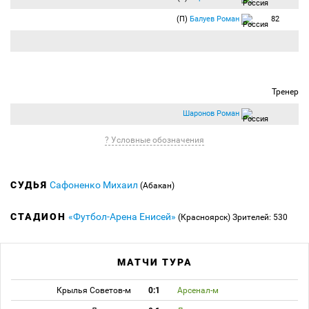
(П)
Балуев Роман
82
Тренер
Шаронов Роман
? Условные обозначения
СУДЬЯ
Сафоненко Михаил
(Абакан)
СТАДИОН
«Футбол-Арена Енисей»
(Красноярск)
Зрителей: 530
МАТЧИ ТУРА
Крылья Советов-м
0:1
Арсенал-м