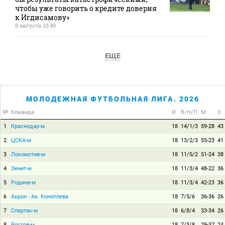
чтобы уже говорить о кредите доверия
к Игдисамову»
8 августа 23:49
ЕЩЕ
МОЛОДЕЖНАЯ ФУТБОЛЬНАЯ ЛИГА. 2026
№
Команда
И
В/Н/П
М
О
1
Краснодар-м
18
14/1/3
59-28
43
2
ЦСКА-м
18
13/2/3
55-23
41
3
Локомотив-м
18
11/5/2
51-24
38
4
Зенит-м
18
11/3/4
48-22
36
5
Родина-м
18
11/3/4
42-23
36
6
Акрон - Ак. Коноплева
18
7/5/6
36-36
26
7
Спартак-м
18
6/8/4
33-34
26
8
Ростов-м
18
7/3/8
29-37
24