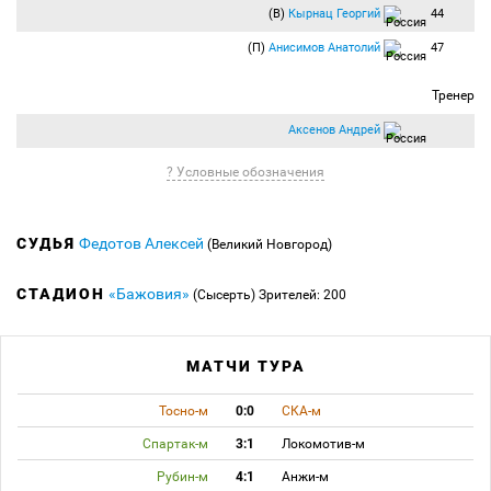
(В)
Кырнац Георгий
44
(П)
Анисимов Анатолий
47
Тренер
Аксенов Андрей
? Условные обозначения
СУДЬЯ
Федотов Алексей
(Великий Новгород)
СТАДИОН
«Бажовия»
(Сысерть)
Зрителей: 200
МАТЧИ ТУРА
Тосно-м
0:0
СКА-м
Спартак-м
3:1
Локомотив-м
Рубин-м
4:1
Анжи-м