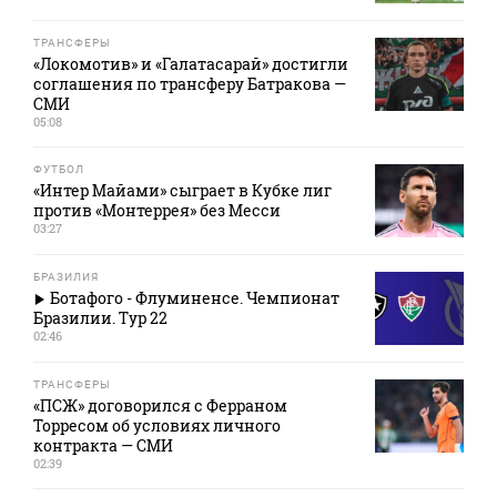
ТРАНСФЕРЫ
«Локомотив» и «Галатасарай» достигли
соглашения по трансферу Батракова —
СМИ
05:08
ФУТБОЛ
«Интер Майами» сыграет в Кубке лиг
против «Монтеррея» без Месси
03:27
БРАЗИЛИЯ
Ботафого - Флуминенсе. Чемпионат
Бразилии. Тур 22
02:46
ТРАНСФЕРЫ
«ПСЖ» договорился с Ферраном
Торресом об условиях личного
контракта — СМИ
02:39