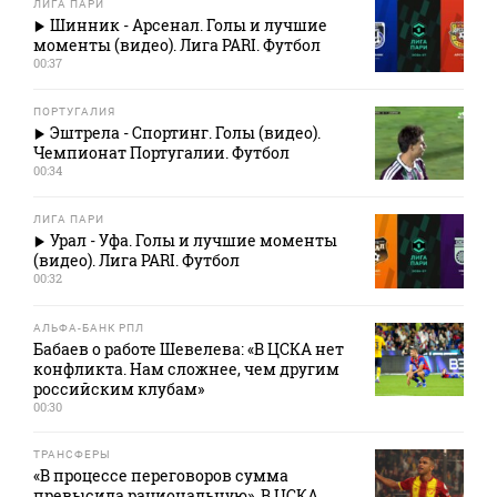
ЛИГА ПАРИ
Шинник - Арсенал. Голы и лучшие
моменты (видео). Лига PARI. Футбол
00:37
ПОРТУГАЛИЯ
Эштрела - Спортинг. Голы (видео).
Чемпионат Португалии. Футбол
00:34
ЛИГА ПАРИ
Урал - Уфа. Голы и лучшие моменты
(видео). Лига PARI. Футбол
00:32
АЛЬФА-БАНК РПЛ
Бабаев о работе Шевелева: «В ЦСКА нет
конфликта. Нам сложнее, чем другим
российским клубам»
00:30
ТРАНСФЕРЫ
«В процессе переговоров сумма
превысила рациональную». В ЦСКА