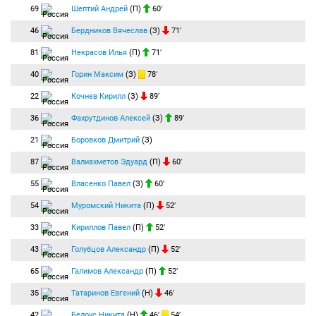
69
Шептий Андрей
(П)
60′
46
Бердников Вячеслав
(З)
71′
81
Некрасов Илья
(П)
71′
40
Горин Максим
(З)
78′
22
Кочнев Кирилл
(З)
89′
36
Фахрутдинов Алексей
(З)
89′
21
Боровков Дмитрий
(З)
87
Валиахметов Эдуард
(П)
60′
55
Власенко Павел
(З)
60′
54
Муромский Никита
(П)
52′
33
Кириллов Павел
(П)
52′
43
Голубцов Александр
(П)
52′
65
Галимов Александр
(П)
52′
35
Татаринов Евгений
(Н)
46′
42
Белоус Никита
(Н)
46′
54′