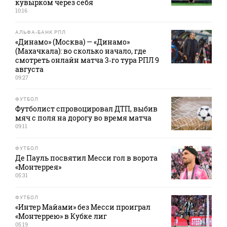
кувырком через себя
10:16
АЛЬФА-БАНК РПЛ
«Динамо» (Москва) — «Динамо»
(Махачкала): во сколько начало, где
смотреть онлайн матча 3‑го тура РПЛ 9
августа
09:27
ФУТБОЛ
Футболист спровоцировал ДТП, выбив
мяч с поля на дорогу во время матча
09:11
ФУТБОЛ
Де Пауль посвятил Месси гол в ворота
«Монтеррея»
05:31
ФУТБОЛ
«Интер Майами» без Месси проиграл
«Монтеррею» в Кубке лиг
05:19