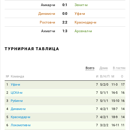
Амкар-м
0:1
Зенит-м
Динамо-м
0:0
Уфа-м
Ростов-м
2:2
Краснодар-м
Ахмат-м
1:3
Арсенал-м
ТУРНИРНАЯ ТАБЛИЦА
Всего
Дома
В гостях
№
Команда
И
В/Н/П
М
О
1
Уфа-м
7
5/2/0
11-3
17
2
ЦСКА-м
7
5/1/1
16-5
16
3
Рубин-м
7
5/1/1
15-10
16
4
Динамо-м
7
4/2/1
18-7
14
5
Краснодар-м
7
4/2/1
18-9
14
6
Локомотив-м
7
3/2/2
16-11
11