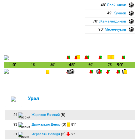
48′
Олейников
49′
Кучаев
70′
Жамалетдинов
90′
Меренчуков
0′
45′
90′
15′
30′
60′
75′
Урал
24
Жариков Евгений
(В)
93
Дрожалкин Денис
(З)
81′
51
Исраелян Володя
(З)
60′