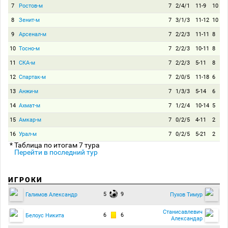
7
Ростов-м
7
2/4/1
11-9
10
8
Зенит-м
7
3/1/3
11-12
10
9
Арсенал-м
7
2/2/3
11-11
8
10
Тосно-м
7
2/2/3
10-11
8
11
СКА-м
7
2/2/3
5-11
8
12
Спартак-м
7
2/0/5
11-18
6
13
Анжи-м
7
1/3/3
5-14
6
14
Ахмат-м
7
1/2/4
10-14
5
15
Амкар-м
7
0/2/5
4-11
2
16
Урал-м
7
0/2/5
5-21
2
* Таблица по итогам 7 тура
Перейти в последний тур
ИГРОКИ
5
9
Галимов Александр
Пухов Тимур
Станисавлевич
6
6
Белоус Никита
Александар