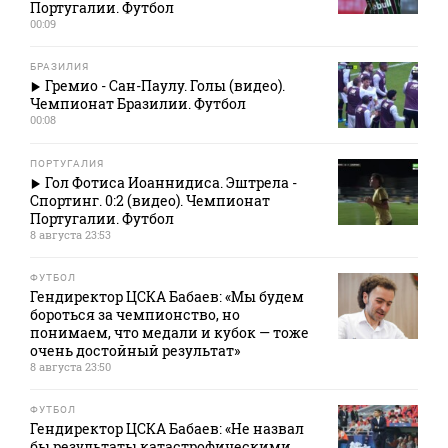
Португалии. Футбол
00:09
БРАЗИЛИЯ
Гремио - Сан-Паулу. Голы (видео).
Чемпионат Бразилии. Футбол
00:08
ПОРТУГАЛИЯ
Гол Фотиса Иоаннидиса. Эштрела -
Спортинг. 0:2 (видео). Чемпионат
Португалии. Футбол
8 августа 23:53
ФУТБОЛ
Гендиректор ЦСКА Бабаев: «Мы будем
бороться за чемпионство, но
понимаем, что медали и кубок — тоже
очень достойный результат»
8 августа 23:50
ФУТБОЛ
Гендиректор ЦСКА Бабаев: «Не назвал
бы результаты катастрофическими,