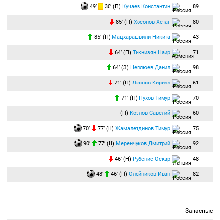
49′
30′ (П)
Кучаев Константин
89
85′ (П)
Хосонов Хетаг
80
85′ (П)
Мацхарашвили Никита
43
64′ (П)
Тикнизян Наир
71
64′ (З)
Неплюев Данил
98
71′ (П)
Леонов Кирилл
61
71′ (П)
Пухов Тимур
70
(П)
Козлов Савелий
60
70′
77′ (Н)
Жамалетдинов Тимур
75
90′
77′ (Н)
Меренчуков Дмитрий
92
46′ (Н)
Рубенис Оскар
48
48′
46′ (П)
Олейников Иван
82
Запасные