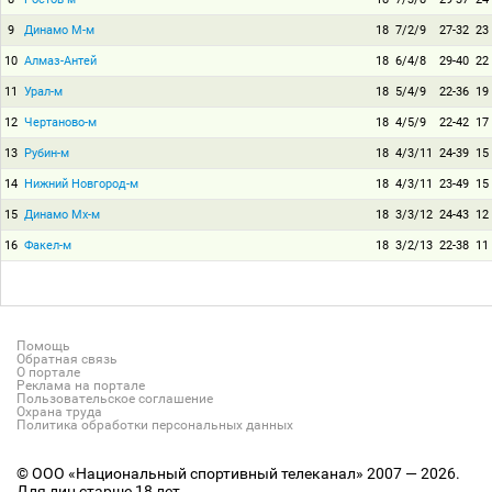
9
Динамо М-м
18
7/2/9
27-32
23
10
Алмаз-Антей
18
6/4/8
29-40
22
11
Урал-м
18
5/4/9
22-36
19
12
Чертаново-м
18
4/5/9
22-42
17
13
Рубин-м
18
4/3/11
24-39
15
14
Нижний Новгород-м
18
4/3/11
23-49
15
15
Динамо Мх-м
18
3/3/12
24-43
12
16
Факел-м
18
3/2/13
22-38
11
Помощь
Обратная связь
О портале
Реклама на портале
Пользовательское соглашение
Охрана труда
Политика обработки персональных данных
© ООО «Национальный спортивный телеканал» 2007 — 2026.
Для лиц старше 18 лет