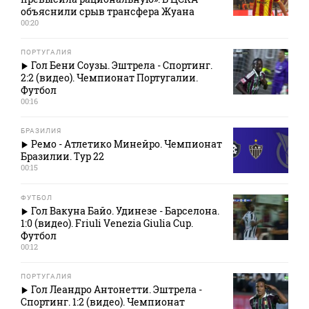
объяснили срыв трансфера Жуана
00:20
ПОРТУГАЛИЯ
Гол Бени Соузы. Эштрела - Спортинг.
2:2 (видео). Чемпионат Португалии.
Футбол
00:16
БРАЗИЛИЯ
Ремо - Атлетико Минейро. Чемпионат
Бразилии. Тур 22
00:15
ФУТБОЛ
Гол Вакуна Байо. Удинезе - Барселона.
1:0 (видео). Friuli Venezia Giulia Cup.
Футбол
00:12
ПОРТУГАЛИЯ
Гол Леандро Антонетти. Эштрела -
Спортинг. 1:2 (видео). Чемпионат