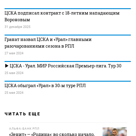
ЦСКА подписал контракт с 18‑летним нападающим
Вороновым
31 декабря 2025
Гранат назвал ЦСКА и «Урал» главными
разочарованиями сезона в РПЛ
27 мая 2024
ЦСКА - Урал. МИР Российская Премьер-лига. Тур 30
25 мая 2024
ЦСКА обыграл «Урал» в 30‑м туре РПЛ
25 мая 2024
ЧИТАТЬ ЕЩЕ
АЛЬФА-БАНК РПЛ
«Зенит» — «Родина»: во сколько начало,