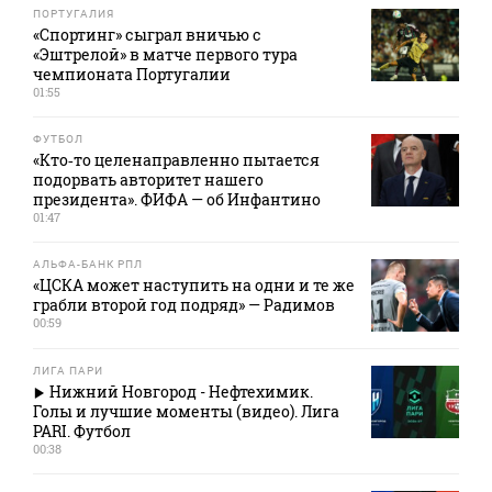
ПОРТУГАЛИЯ
«Спортинг» сыграл вничью с
«Эштрелой» в матче первого тура
чемпионата Португалии
01:55
ФУТБОЛ
«Кто‑то целенаправленно пытается
подорвать авторитет нашего
президента». ФИФА — об Инфантино
01:47
АЛЬФА-БАНК РПЛ
«ЦСКА может наступить на одни и те же
грабли второй год подряд» — Радимов
00:59
ЛИГА ПАРИ
Нижний Новгород - Нефтехимик.
Голы и лучшие моменты (видео). Лига
PARI. Футбол
00:38