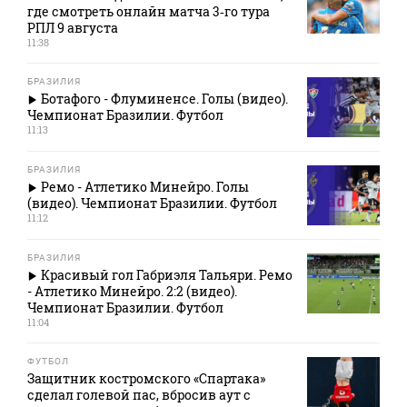
где смотреть онлайн матча 3‑го тура
РПЛ 9 августа
11:38
БРАЗИЛИЯ
Ботафого - Флуминенсе. Голы (видео).
Чемпионат Бразилии. Футбол
11:13
БРАЗИЛИЯ
Ремо - Атлетико Минейро. Голы
(видео). Чемпионат Бразилии. Футбол
11:12
БРАЗИЛИЯ
Красивый гол Габриэля Тальяри. Ремо
- Атлетико Минейро. 2:2 (видео).
Чемпионат Бразилии. Футбол
11:04
ФУТБОЛ
Защитник костромского «Спартака»
сделал голевой пас, вбросив аут с