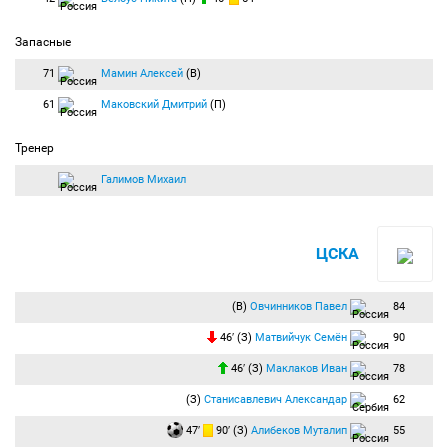
Запасные
71
Мамин Алексей
(В)
61
Маковский Дмитрий
(П)
Тренер
Галимов Михаил
ЦСКА
(В)
Овчинников Павел
84
46′ (З)
Матвийчук Семён
90
46′ (З)
Маклаков Иван
78
(З)
Станисавлевич Александар
62
47′
90′ (З)
Алибеков Муталип
55