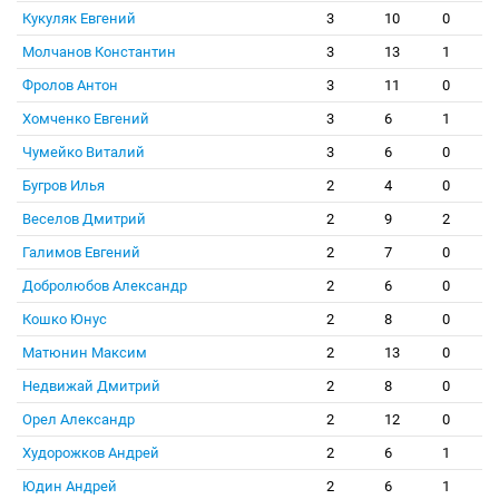
Кукуляк Евгений
3
10
0
Молчанов Константин
3
13
1
Фролов Антон
3
11
0
Хомченко Евгений
3
6
1
Чумейко Виталий
3
6
0
Бугров Илья
2
4
0
Веселов Дмитрий
2
9
2
Галимов Евгений
2
7
0
Добролюбов Александр
2
6
0
Кошко Юнус
2
8
0
Матюнин Максим
2
13
0
Недвижай Дмитрий
2
8
0
Орел Александр
2
12
0
Худорожков Андрей
2
6
1
Юдин Андрей
2
6
1