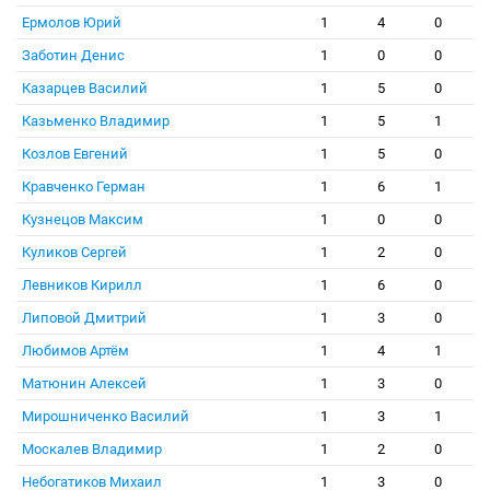
Ермолов Юрий
1
4
0
Заботин Денис
1
0
0
Казарцев Василий
1
5
0
Казьменко Владимир
1
5
1
Козлов Евгений
1
5
0
Кравченко Герман
1
6
1
Кузнецов Максим
1
0
0
Куликов Сергей
1
2
0
Левников Кирилл
1
6
0
Липовой Дмитрий
1
3
0
Любимов Артём
1
4
1
Матюнин Алексей
1
3
0
Мирошниченко Василий
1
3
1
Москалев Владимир
1
2
0
Небогатиков Михаил
1
3
0