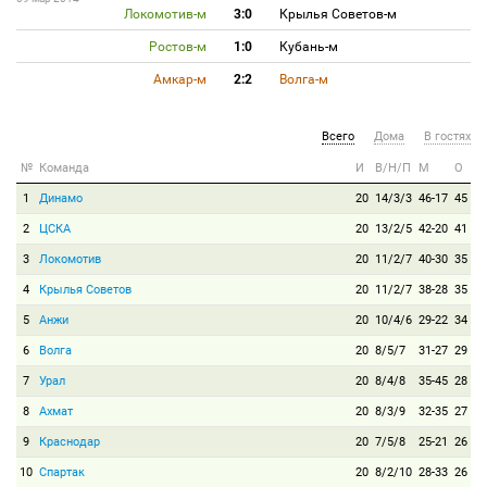
Локомотив-м
3:0
Крылья Советов-м
Ростов-м
1:0
Кубань-м
Амкар-м
2:2
Волга-м
Всего
Дома
В гостях
№
Команда
И
В/Н/П
М
О
1
Динамо
20
14/3/3
46-17
45
2
ЦСКА
20
13/2/5
42-20
41
3
Локомотив
20
11/2/7
40-30
35
4
Крылья Советов
20
11/2/7
38-28
35
5
Анжи
20
10/4/6
29-22
34
6
Волга
20
8/5/7
31-27
29
7
Урал
20
8/4/8
35-45
28
8
Ахмат
20
8/3/9
32-35
27
9
Краснодар
20
7/5/8
25-21
26
10
Спартак
20
8/2/10
28-33
26