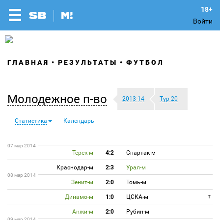
Войти
ГЛАВНАЯ
РЕЗУЛЬТАТЫ
ФУТБОЛ
Молодежное п-во
2013-14
Тур 20
Статистика
Календарь
07 мар 2014
Терек-м
4:2
Спартак-м
Краснодар-м
2:3
Урал-м
08 мар 2014
Зенит-м
2:0
Томь-м
Динамо-м
1:0
ЦСКА-м
T
Анжи-м
2:0
Рубин-м
09 мар 2014