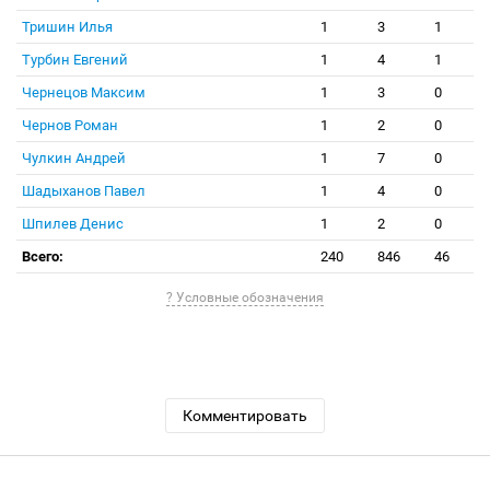
Тришин Илья
1
3
1
Турбин Евгений
1
4
1
Чернецов Максим
1
3
0
Чернов Роман
1
2
0
Чулкин Андрей
1
7
0
Шадыханов Павел
1
4
0
Шпилев Денис
1
2
0
Всего:
240
846
46
? Условные обозначения
Комментировать