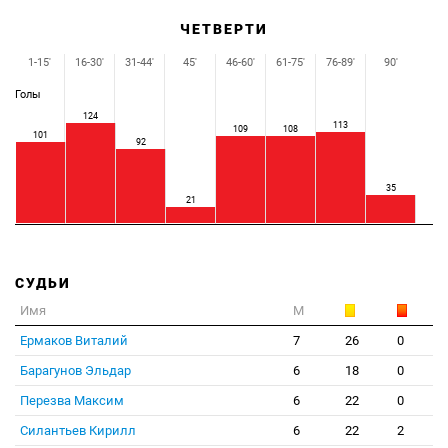
ЧЕТВЕРТИ
1-15'
16-30'
31-44'
45'
46-60'
61-75'
76-89'
90'
Голы
124
113
109
108
101
92
35
21
СУДЬИ
Имя
М
Ермаков Виталий
7
26
0
Барагунов Эльдар
6
18
0
Перезва Максим
6
22
0
Силантьев Кирилл
6
22
2