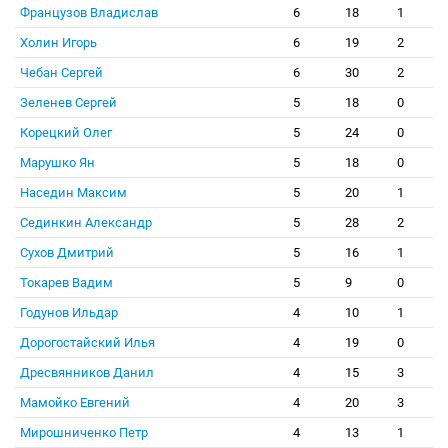
Французов Владислав
6
18
1
Холин Игорь
6
19
2
Чебан Сергей
6
30
2
Зеленев Сергей
5
18
0
Корецкий Олег
5
24
0
Марушко Ян
5
18
0
Наседин Максим
5
20
1
Сединкин Александр
5
28
2
Сухов Дмитрий
5
16
1
Токарев Вадим
5
9
0
Годунов Ильдар
4
10
1
Дорогостайский Илья
4
19
0
Дресвянников Данил
4
15
3
Мамойко Евгений
4
20
3
Мирошниченко Петр
4
13
1