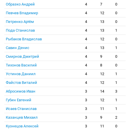
Образко Андрей
4
7
0
Певчев Владимир
4
12
0
Петренко Артём
4
13
0
Пода Станислав
4
13
1
Рыбаков Владислав
4
12
0
Савин Денис
4
13
1
Смирнов Дмитрий
4
9
0
Тихонов Василий
4
8
0
Устинов Даниил
4
12
1
Файстов Виталий
4
12
1
Абросимов Иван
3
14
3
Губин Евгений
3
12
1
Исаев Станислав
3
11
1
Казанцев Михаил
3
9
2
Кузнецов Алексей
3
11
0