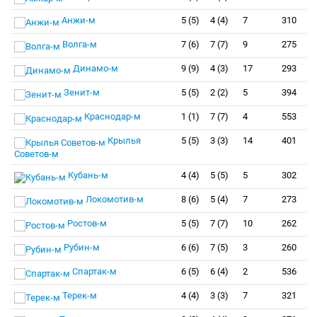
Анжи-м
5 (5)
4 (4)
7
310
Волга-м
7 (6)
7 (7)
9
275
Динамо-м
9 (9)
4 (3)
17
293
Зенит-м
5 (5)
2 (2)
5
394
Краснодар-м
1 (1)
7 (7)
4
553
Крылья
5 (5)
3 (3)
14
401
Советов-м
Кубань-м
4 (4)
5 (5)
5
302
Локомотив-м
8 (6)
5 (4)
7
273
Ростов-м
5 (5)
7 (7)
10
262
Рубин-м
6 (6)
7 (5)
3
260
Спартак-м
6 (5)
6 (4)
2
536
Терек-м
4 (4)
3 (3)
7
321