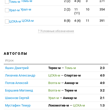
Томь-м
2 (2)
4 (4)
3
271
Урал-м
2 (2)
11
10
354
(11)
ЦСКА-м
8 (8)
4 (4)
11
391
? Условные обозначения
АВТОГОЛЫ
Игрок
Яшин Дмитрий
Терек-м
—
Томь-м
2:3
Лихачев Александр
ЦСКА-м
—
Спартак-м
4:0
Попов Алексей
Волга-м
—
Амкар-м
4:0
Боршаев Магомед
Волга-м
—
Терек-м
3:2
Шаюнов Сергей
Урал-м
—
Амкар-м
2:1
Мустафин Темур
Локомотив-м
—
ЦСКА-м
1:3