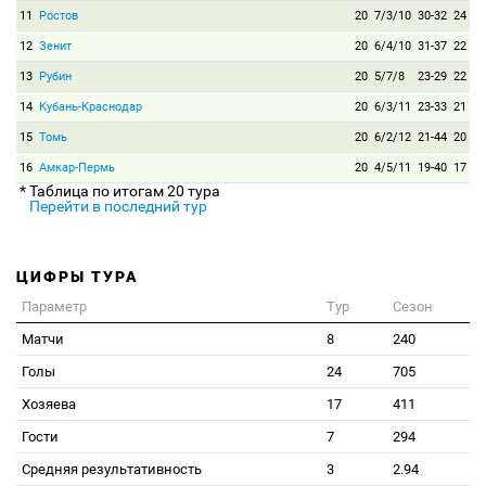
11
Ростов
20
7/3/10
30-32
24
12
Зенит
20
6/4/10
31-37
22
13
Рубин
20
5/7/8
23-29
22
14
Кубань-Краснодар
20
6/3/11
23-33
21
15
Томь
20
6/2/12
21-44
20
16
Амкар-Пермь
20
4/5/11
19-40
17
* Таблица по итогам 20 тура
Перейти в последний тур
ЦИФРЫ ТУРА
Параметр
Тур
Сезон
Матчи
8
240
Голы
24
705
Хозяева
17
411
Гости
7
294
Средняя результативность
3
2.94