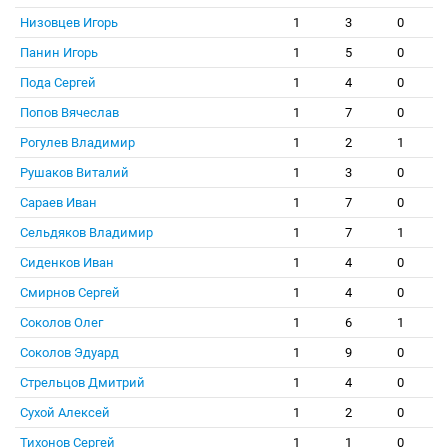
Низовцев Игорь
1
3
0
Панин Игорь
1
5
0
Пода Сергей
1
4
0
Попов Вячеслав
1
7
0
Рогулев Владимир
1
2
1
Рушаков Виталий
1
3
0
Сараев Иван
1
7
0
Сельдяков Владимир
1
7
1
Сиденков Иван
1
4
0
Смирнов Сергей
1
4
0
Соколов Олег
1
6
1
Соколов Эдуард
1
9
0
Стрельцов Дмитрий
1
4
0
Сухой Алексей
1
2
0
Тихонов Сергей
1
1
0