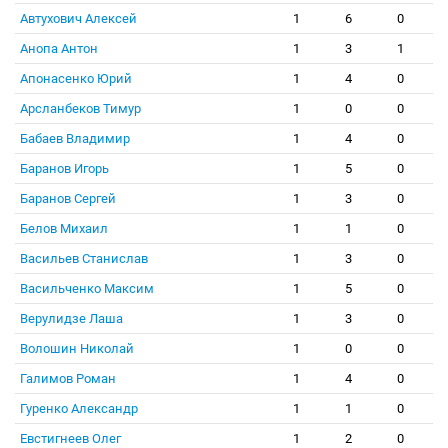
Автухович Алексей
1
6
0
Анопа Антон
1
3
1
Апонасенко Юрий
1
4
0
Арсланбеков Тимур
1
0
0
Бабаев Владимир
1
4
0
Баранов Игорь
1
5
0
Баранов Сергей
1
3
0
Белов Михаил
1
1
0
Васильев Станислав
1
3
0
Васильченко Максим
1
5
0
Верулидзе Лаша
1
3
0
Волошин Николай
1
0
0
Галимов Роман
1
4
0
Гуренко Александр
1
1
0
Евстигнеев Олег
1
2
0