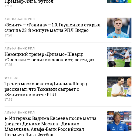
Премьер-Лига. Футбол
17:33
АЛЬФА-БАНК РПЛ
«Зенит» — «Родина» — 1:0. Глушенков открыл
счет на 23‑й минуте матча РПЛ. Видео
17:28
АЛЬФА-БАНК РПЛ
Немецкий тренер «Динамо» Шварц:
«Овечкин — великий хоккеист, легенда»
17:25
ФУТБОЛ
Тренер московского «Динамо» Шварц
рассказал, что Тюкавин сыграет с
«Зенитом» в матче РПЛ
17:24
АЛЬФА-БАНК РПЛ
Интервью Вадима Евсеева после матча
(видео). Динамо Москва - Динамо
Махачкала. Альфа-Банк Российская
Премьер-Лига. Футбол