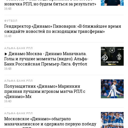
новичка РПЛ, но будем биться за результат»
16:48
ФУТБОЛ
Гендиректор «Динамо» Пивоваров: «В ближайшее время
ожидайте новостей по исходящим трансферам»
16:48
АЛЬФА-БАНК РПЛ
Динамо Москва - Динамо Махачкала.
Голы и лучшие моменты (видео). Альфа-
Банк Российская Премьер-Лига. Футбол
16:48
АЛЬФА-БАНК РПЛ
Полузащитник «Динамо» Маринкин
признан лучшим игроком матча РПЛ с
«Динамо» Мх
16:40
АЛЬФА-БАНК РПЛ
Московское «Динамо» обыграло
махачкалинское и одержало первую победу