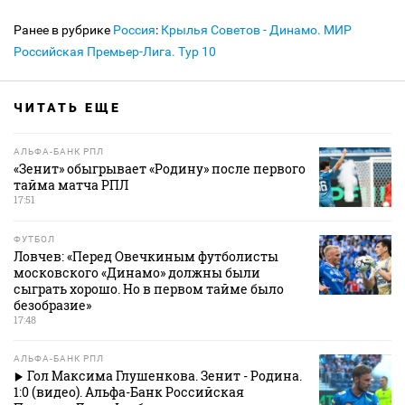
Ранее в рубрике
Россия
:
Крылья Советов - Динамо. МИР
Российская Премьер-Лига. Тур 10
ЧИТАТЬ ЕЩЕ
АЛЬФА-БАНК РПЛ
«Зенит» обыгрывает «Родину» после первого
тайма матча РПЛ
17:51
ФУТБОЛ
Ловчев: «Перед Овечкиным футболисты
московского «Динамо» должны были
сыграть хорошо. Но в первом тайме было
безобразие»
17:48
АЛЬФА-БАНК РПЛ
Гол Максима Глушенкова. Зенит - Родина.
1:0 (видео). Альфа-Банк Российская