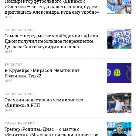
Гендиректор футбольного «Динамо»:
«Овечкин — легенда нашего спорта, будем
приглашать Александра, куда ему удобно»
16:58
АЛЬФА-БАНК РПЛ
Семак — перед матчем с «Родиной»: «Джон
Джон получил небольшое повреждение,
Дугласа Сантоса увидим на поле»
16:56
БРАЗИЛИЯ
Крузейро - Мирасол. Чемпионат
Бразилии. Тур 22
16:50
АЛЬФА-БАНК РПЛ
Овечкин надеется на чемпионство
«Динамо» в РПЛ
16:49
АЛЬФА-БАНК РПЛ
Тренер «Родины» Диас — о матче с
«Зенитом»: «Мы сюда приехали в качестве