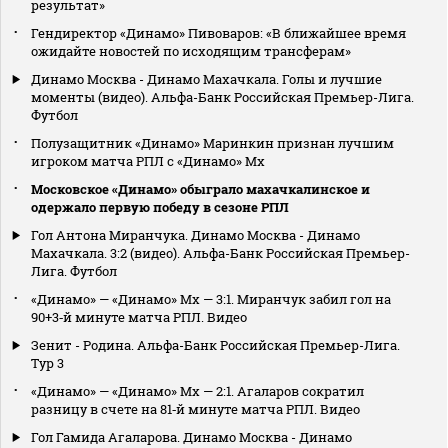
результат»
Гендиректор «Динамо» Пивоваров: «В ближайшее время
ожидайте новостей по исходящим трансферам»
Динамо Москва - Динамо Махачкала. Голы и лучшие
моменты (видео). Альфа-Банк Российская Премьер-Лига.
Футбол
Полузащитник «Динамо» Маринкин признан лучшим
игроком матча РПЛ с «Динамо» Мх
Московское «Динамо» обыграло махачкалинское и
одержало первую победу в сезоне РПЛ
Гол Антона Миранчука. Динамо Москва - Динамо
Махачкала. 3:2 (видео). Альфа-Банк Российская Премьер-
Лига. Футбол
«Динамо» — «Динамо» Мх — 3:1. Миранчук забил гол на
90+3‑й минуте матча РПЛ. Видео
Зенит - Родина. Альфа-Банк Российская Премьер-Лига.
Тур 3
«Динамо» — «Динамо» Мх — 2:1. Агаларов сократил
разницу в счете на 81‑й минуте матча РПЛ. Видео
Гол Гамида Агаларова. Динамо Москва - Динамо