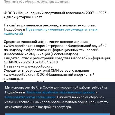
Политика обработки персональных данных
© ООО «Национальный спортивный телеканал» 2007 — 2026.
Для лиц старше 18 лет
На сайте применяются рекомендательные технологии.
Подробнее в
Правилах применения рекомендательных
технологий
Средство массовой информации сетевое издание
«www.sportbox.ru» зарегистрировано Федеральной службой
по надзору в сфере связи, информационных технологий
и массовых коммуникаций (Роскомнадзор).
Свидетельство о регистрации средства массовой информации
Эл № ФС77-72613 от 04.04.2018
Название — www.sportbox.ru
Учредитель (соучредители) СМИ сетевого издания
«www.sportbox.ru»: ООО «Национальный спортивный
телеканал»
Главный редактор СМИ сетевого издания «www.sportbox.ru»:
Конов В.А.
Мы используем файлы Сookie для корректной работы веб-сайта.
Номер телефона редакции СМИ сетевого издания
Подробнее в
Политике обработки персональных данных
и
«www.sportbox.ru»: +7 (495) 653 8419
Пользовательском соглашении
. Нажмите на кнопку «Хорошо»,
Адрес электронной почты редакции СМИ сетевого издания
если Вы согласны на использование файлов cookie. Если нет, то
«www.sportbox.ru»: editor@sportbox.ru
отключите Cookies в настройках браузера