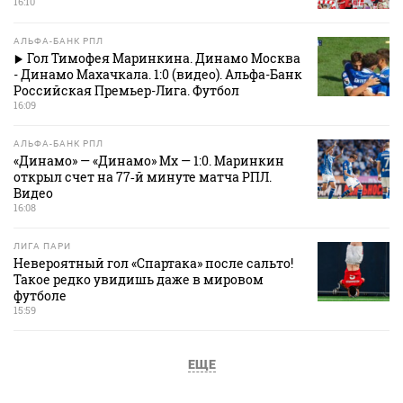
16:10
АЛЬФА-БАНК РПЛ
Гол Тимофея Маринкина. Динамо Москва
- Динамо Махачкала. 1:0 (видео). Альфа-Банк
Российская Премьер-Лига. Футбол
16:09
АЛЬФА-БАНК РПЛ
«Динамо» — «Динамо» Мх — 1:0. Маринкин
открыл счет на 77‑й минуте матча РПЛ.
Видео
16:08
ЛИГА ПАРИ
Невероятный гол «Спартака» после сальто!
Такое редко увидишь даже в мировом
футболе
15:59
ЕЩЕ