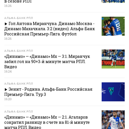
в сезоне РПЛ
16:26
АЛЬФА-БАНК РПЛ
Гол Антона Миранчука. Динамо Москва -
Динамо Махачкала. 3:2 (видео). Альфа-Банк
Российская Премьер-Лига. Футбол
16:26
АЛЬФА-БАНК РПЛ
«Динамо» — «Динамо» Мх — 3:1. Миранчук
забил гол на 90+3‑й минуте матча РПЛ.
Видео
16:24
АЛЬФА-БАНК РПЛ
Зенит - Родина. Альфа-Банк Российская
Премьер-Лига. Тур 3
16:20
АЛЬФА-БАНК РПЛ
«Динамо» — «Динамо» Мх — 2:1. Агаларов
сократил разницу в счете на 81‑й минуте
матча РПЛ. Видео