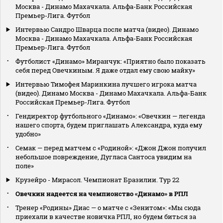
Москва - Динамо Махачкала. Альфа-Банк Российская
Премьер-Лига. Футбол
Интервью Сандро Шварца после матча (видео). Динамо
Москва - Динамо Махачкала. Альфа-Банк Российская
Премьер-Лига. Футбол
Футболист «Динамо» Миранчук: «Приятно было показать
себя перед Овечкиным. Я даже отдал ему свою майку»
Интервью Тимофея Маринкина лучшего игрока матча
(видео). Динамо Москва - Динамо Махачкала. Альфа-Банк
Российская Премьер-Лига. Футбол
Гендиректор футбольного «Динамо»: «Овечкин — легенда
нашего спорта, будем приглашать Александра, куда ему
удобно»
Семак — перед матчем с «Родиной»: «Джон Джон получил
небольшое повреждение, Дугласа Сантоса увидим на
поле»
Крузейро - Мирасол. Чемпионат Бразилии. Тур 22
Овечкин надеется на чемпионство «Динамо» в РПЛ
Тренер «Родины» Диас — о матче с «Зенитом»: «Мы сюда
приехали в качестве новичка РПЛ, но будем биться за