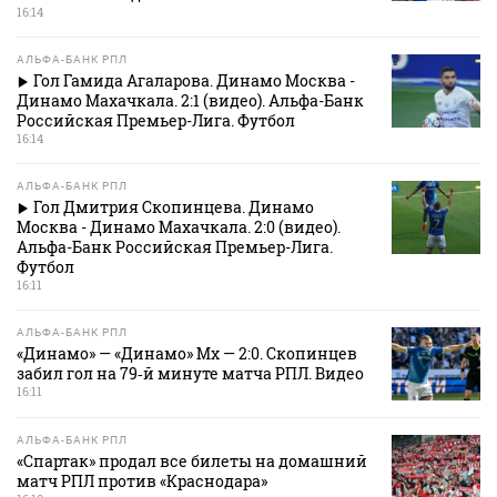
16:14
АЛЬФА-БАНК РПЛ
Гол Гамида Агаларова. Динамо Москва -
Динамо Махачкала. 2:1 (видео). Альфа-Банк
Российская Премьер-Лига. Футбол
16:14
АЛЬФА-БАНК РПЛ
Гол Дмитрия Скопинцева. Динамо
Москва - Динамо Махачкала. 2:0 (видео).
Альфа-Банк Российская Премьер-Лига.
Футбол
16:11
АЛЬФА-БАНК РПЛ
«Динамо» — «Динамо» Мх — 2:0. Скопинцев
забил гол на 79‑й минуте матча РПЛ. Видео
16:11
АЛЬФА-БАНК РПЛ
«Спартак» продал все билеты на домашний
матч РПЛ против «Краснодара»