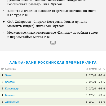
Российская Премьер-Лига. Футбол
«Зенит» и «Родина» назвали стартовые составы на матч
3‑го тура РПЛ
СКА-Хабаровск - Спартак Кострома. Голы и лучшие
моменты (видео). Лига PARI. Футбол
Московское и махачкалинское «Динамо» не забили голов
в первом тайме матча РПЛ
ЕЩЕ
АЛЬФА-БАНК РОССИЙСКАЯ ПРЕМЬЕР-ЛИГА
№
Команда
И
В/Н/П
М
О
1
Зенит
2
2/0/0
8-0
6
2
Спартак
2
2/0/0
5-1
6
3
Краснодар
2
2/0/0
6-3
6
4
Балтика
3
2/0/1
5-3
6
5
Динамо Мх
3
2/0/1
5-5
6