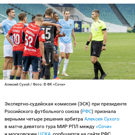
Алексей Сухой / Фото: © ФК «Сочи»
Экспертно‑судейская комиссия (ЭСК) при президенте
Российского футбольного союза (
РФС
) признала
верными четыре решения арбитра
Алексея Сухого
в матче девятого тура МИР РПЛ между
«Сочи»
и московским
ЦСКА
, сообщается на сайте РФС.