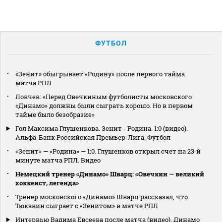
ФУТБОЛ
«Зенит» обыгрывает «Родину» после первого тайма
матча РПЛ
Ловчев: «Перед Овечкиным футболисты московского
«Динамо» должны были сыграть хорошо. Но в первом
тайме было безобразие»
Гол Максима Глушенкова. Зенит - Родина. 1:0 (видео).
Альфа-Банк Российская Премьер-Лига. Футбол
«Зенит» — «Родина» — 1:0. Глушенков открыл счет на 23‑й
минуте матча РПЛ. Видео
Немецкий тренер «Динамо» Шварц: «Овечкин — великий
хоккеист, легенда»
Тренер московского «Динамо» Шварц рассказал, что
Тюкавин сыграет с «Зенитом» в матче РПЛ
Интервью Вадима Евсеева после матча (видео). Динамо