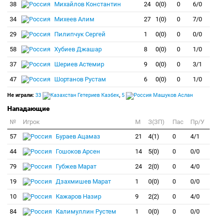
38
Михайлов Константин
24
0(0)
0
6/0
34
Михеев Алим
27
1(0)
0
7/0
29
Пилипчук Сергей
1
0(0)
0
0/0
58
Хубиев Джашар
8
0(0)
0
1/0
37
Шериев Астемир
9
0(0)
0
3/1
47
Шортанов Рустам
6
0(0)
0
1/0
Не играли:
33
Гетериев Казбек
,
5
Машуков Аслан
Нападающие
№
Игрок
M
З(ЗП)
Пас
Пр/У
57
Бураев Ацамаз
21
4(1)
0
4/1
44
Гошоков Арсен
14
5(0)
0
0/0
79
Губжев Марат
24
2(0)
0
4/0
19
Дзахмишев Марат
1
0(0)
0
0/0
10
Кажаров Назир
9
2(2)
0
4/0
84
Калимуллин Рустем
1
0(0)
0
0/0