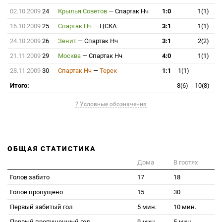
02.10.2009
24
Крылья Советов
—
Спартак Нч
1:0
1(1)
16.10.2009
25
Спартак Нч
—
ЦСКА
3:1
1(1)
24.10.2009
26
Зенит
—
Спартак Нч
3:1
2(2)
21.11.2009
29
Москва
—
Спартак Нч
4:0
1(1)
28.11.2009
30
Спартак Нч
—
Терек
1:1
1(1)
Итого:
8(6)
10(8)
? Условные обозначения
ОБЩАЯ СТАТИСТИКА
Дома
В гостях
Голов забито
17
18
Голов пропущено
15
30
Первый забитый гол
5 мин.
10 мин.
Первый пропущенный гол
9 мин.
5 мин.