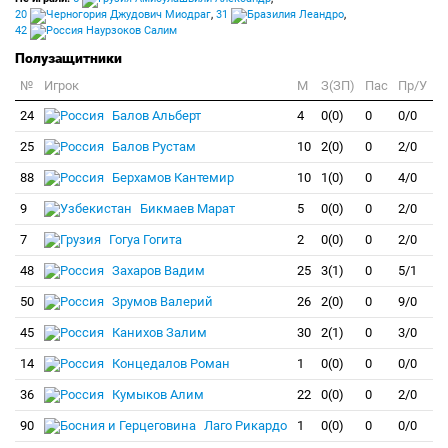
20
Джудович Миодраг
,
31
Леандро
,
42
Наурзоков Салим
Полузащитники
№
Игрок
M
З(ЗП)
Пас
Пр/У
24
Балов Альберт
4
0(0)
0
0/0
25
Балов Рустам
10
2(0)
0
2/0
88
Берхамов Кантемир
10
1(0)
0
4/0
9
Бикмаев Марат
5
0(0)
0
2/0
7
Гогуа Гогита
2
0(0)
0
2/0
48
Захаров Вадим
25
3(1)
0
5/1
50
Зрумов Валерий
26
2(0)
0
9/0
45
Канихов Залим
30
2(1)
0
3/0
14
Концедалов Роман
1
0(0)
0
0/0
36
Кумыков Алим
22
0(0)
0
2/0
90
Лаго Рикардо
1
0(0)
0
0/0