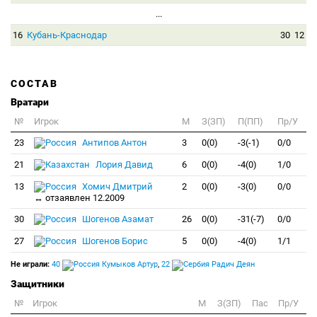
...
16
Кубань-Краснодар
30
12
СОСТАВ
Вратари
№
Игрок
M
З(ЗП)
П(ПП)
Пр/У
23
Антипов Антон
3
0(0)
-3(-1)
0/0
21
Лория Давид
6
0(0)
-4(0)
1/0
13
Хомич Дмитрий
2
0(0)
-3(0)
0/0
↔ отзаявлен 12.2009
30
Шогенов Азамат
26
0(0)
-31(-7)
0/0
27
Шогенов Борис
5
0(0)
-4(0)
1/1
Не играли:
40
Кумыков Артур
,
22
Радич Деян
Защитники
№
Игрок
M
З(ЗП)
Пас
Пр/У