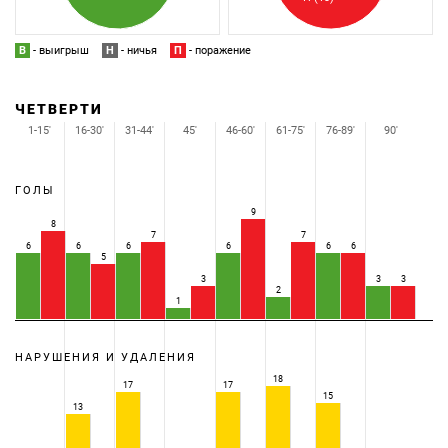
В
- выигрыш
Н
- ничья
П
- поражение
ЧЕТВЕРТИ
1-15'
16-30'
31-44'
45'
46-60'
61-75'
76-89'
90'
ГОЛЫ
9
8
7
7
6
6
6
6
6
6
5
3
3
3
2
1
НАРУШЕНИЯ И УДАЛЕНИЯ
18
17
17
15
13