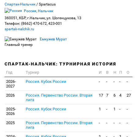
Спартак-Нальчик
/ Spartacus
Россия, Нальчик
360051, КБР, г.Нальчик, ул. Шогенцукова, 13
Телефон: (8662) 470-672, 423-001
spartak-nalchik.ru
Емкужев Мурат
Главный тренер
СПАРТАК-НАЛЬЧИК: ТУРНИРНАЯ ИСТОРИЯ
Год
Турнир
И
В
Н
П
О
2026-
Россия. Кубок России
-
-
-
-
-
2027
2026
Россия. Первенство России. Вторая
17
7
6
4
27
лига
2025-
Россия. Кубок России
1
-
1
-
-
2026
2025
Россия. Первенство России. Вторая
-
-
-
-
-
лига
2024-
Россия. Кубок России
1
-
-
1
-