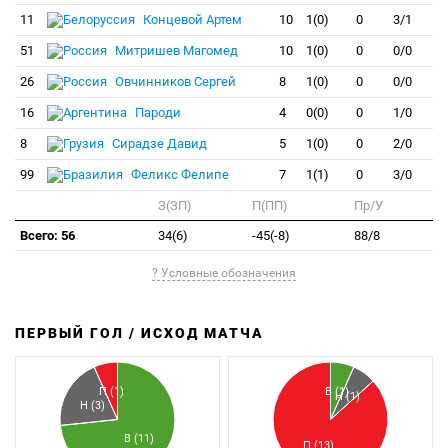
11
Концевой Артем
10
1(0)
0
3/1
51
Митришев Магомед
10
1(0)
0
0/0
26
Овчинников Сергей
8
1(0)
0
0/0
16
Пароди
4
0(0)
0
1/0
8
Сирадзе Давид
5
1(0)
0
2/0
99
Феликс Фелипе
7
1(1)
0
3/0
З(ЗП)
П(ПП)
Пр/У
Всего: 56
34(6)
-45(-8)
88/8
? Условные обозначения
ПЕРВЫЙ ГОЛ / ИСХОД МАТЧА
З
П
П (1)
В (1)
Н (1)
Н (3)
В (11)
П (13)