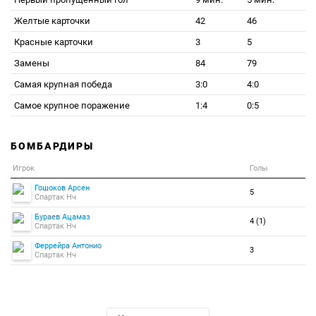
Желтые карточки
42
46
Красные карточки
3
5
Замены
84
79
Самая крупная победа
3:0
4:0
Самое крупное поражение
1:4
0:5
БОМБАРДИРЫ
Игрок
Голы
Гошоков Арсен
5
Спартак Нч
Бураев Ацамаз
4 (1)
Спартак Нч
Феррейра Антонио
3
Спартак Нч