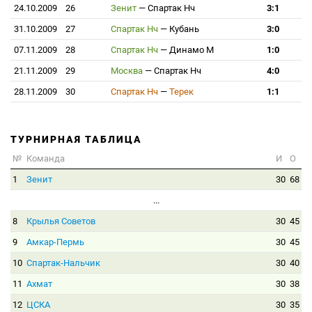
24.10.2009
26
Зенит
—
Спартак Нч
3:1
31.10.2009
27
Спартак Нч
—
Кубань
3:0
07.11.2009
28
Спартак Нч
—
Динамо М
1:0
21.11.2009
29
Москва
—
Спартак Нч
4:0
28.11.2009
30
Спартак Нч
—
Терек
1:1
ТУРНИРНАЯ ТАБЛИЦА
№
Команда
И
О
1
Зенит
30
68
...
8
Крылья Советов
30
45
9
Амкар-Пермь
30
45
10
Спартак-Нальчик
30
40
11
Ахмат
30
38
12
ЦСКА
30
35