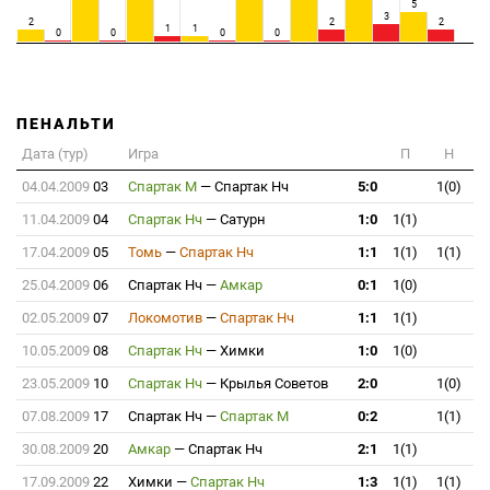
5
3
2
2
2
1
1
0
0
0
0
ПЕНАЛЬТИ
Дата (тур)
Игра
П
Н
04.04.2009
03
Спартак М
—
Спартак Нч
5:0
1(0)
11.04.2009
04
Спартак Нч
—
Сатурн
1:0
1(1)
17.04.2009
05
Томь
—
Спартак Нч
1:1
1(1)
1(1)
25.04.2009
06
Спартак Нч
—
Амкар
0:1
1(0)
02.05.2009
07
Локомотив
—
Спартак Нч
1:1
1(1)
10.05.2009
08
Спартак Нч
—
Химки
1:0
1(0)
23.05.2009
10
Спартак Нч
—
Крылья Советов
2:0
1(0)
07.08.2009
17
Спартак Нч
—
Спартак М
0:2
1(1)
30.08.2009
20
Амкар
—
Спартак Нч
2:1
1(1)
17.09.2009
22
Химки
—
Спартак Нч
1:3
1(1)
1(1)