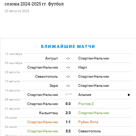
сезона 2024-2025 гг. Футбол
20 августа 2024
БЛИЖАЙШИЕ МАТЧИ
12 сентября
Ангушт
-:-
Спартак-Нальчик
05 сентября
Спартак-Нальчик
-:-
Нарт
29 августа
Севастополь
-:-
Спартак-Нальчик
15 августа
Заря
-:-
Спартак-Нальчик
13 августа
Спартак-Нальчик
Алания
00
17
08 августа
Спартак-Нальчик
0:3
Ростов-2
01 августа
Кызылташ
2:3
Спартак-Нальчик
25 июля
Спартак-Нальчик
1:1
Рубин Ялта
04 июля
Спартак-Нальчик
3:2
Севастополь
20 июня