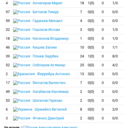
4
Алчагиров Марат
18
1(0)
0
1/0
97
Битоков Тимур
7
0(0)
0
0/0
59
Гаджиев Микаил
4
0(0)
0
0/0
32
Гошоков Ислам
3
0(0)
0
1/0
18
Кисенков Владимир
1
0(0)
0
1/0
46
Кишев Залим
10
0(0)
0
1/1
39
Плиев Заурбек
24
1(0)
0
8/0
52
Соблиров Астемир
25
0(0)
0
4/2
2
Феррейра Антонио
13
3(0)
0
0/0
17
Филатов Валентин
7
0(0)
0
0/0
49
Хагабанов Кантемир
2
0(0)
0
0/0
53
Шогенов Герихан
2
0(0)
0
0/0
6
Шумейко Виталий
8
0(0)
0
2/0
3
Ятченко Дмитрий
2
0(0)
0
0/0
Не играли:
5
Амисулашвили Александр
,