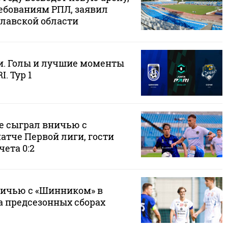
бованиям РПЛ, заявил
славской области
и. Голы и лучшие моменты
I. Тур 1
де сыграл вничью с
атче Первой лиги, гости
чета 0:2
ичью с «Шинником» в
а предсезонных сборах