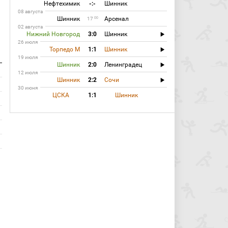
Нефтехимик
-:-
Шинник
08 августа
Шинник
Арсенал
00
17
02 августа
Нижний Новгород
3:0
Шинник
26 июля
Торпедо М
1:1
Шинник
19 июля
Шинник
2:0
Ленинградец
12 июля
Шинник
2:2
Сочи
30 июня
ЦСКА
1:1
Шинник