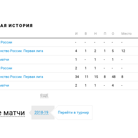
АЯ ИСТОРИЯ
И
В
Н
П
О
Место
 России
-
-
-
-
-
-
нство России. Первая лига
4
1
2
1
5
12
матчи
1
-
1
-
1
-
 России
2
1
1
-
-
-
нство России. Первая лига
34
11
15
8
48
8
матчи
2
1
1
-
4
-
ЕЩЕ
 матчи
2018-19
Перейти в турнир