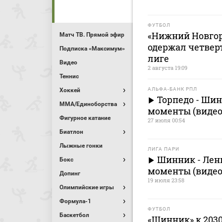
ФУТБОЛ
«Нижний Новгор
Матч ТВ. Прямой эфир
одержал четвер
Подписка «Максимум»
лиге
Видео
2 августа 19:09
Теннис
АЛЬФА-БАНК РПЛ
Хоккей
Торпедо - Шин
MMA/Единоборства
моменты (видео)
Фигурное катание
27 июля 00:54
Биатлон
Лыжные гонки
ЛИГА ПАРИ
Шинник - Лен
Бокс
моменты (видео)
Допинг
19 июля 23:58
Олимпийские игры
Формула-1
ФУТБОЛ
Баскетбол
«Шинник» к 2030