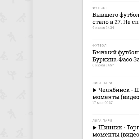
ФУТБОЛ
Бывшего футбол
стало в 27. Не 
9 июня 14:34
ФУТБОЛ
Бывший футболи
Буркина‑Фасо За
8 июня 14:57
ЛИГА ПАРИ
Челябинск - 
моменты (видео)
17 мая 00:37
ЛИГА ПАРИ
Шинник - Торп
моменты (видео)