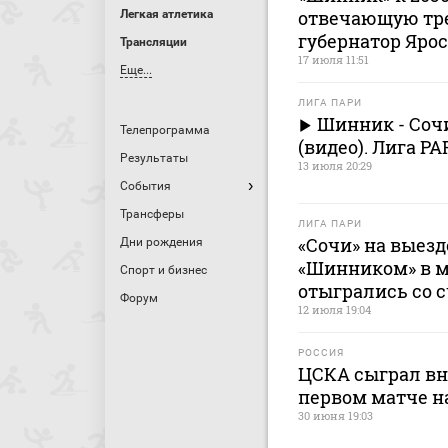
отвечающую тре
Легкая атлетика
губернатор Яро
Трансляции
17 июля 11:51
Еще...
ЛИГА ПАРИ
Шинник - Соч
Телепрограмма
(видео). Лига PAR
Результаты
13 июля 20:29
События
Трансферы
ЛИГА ПАРИ
«Сочи» на выез
Дни рождения
«Шинником» в м
Спорт и бизнес
отыгрались со с
Форум
12 июля 19:04
РОССИЯ
ЦСКА сыграл вн
первом матче н
30 июня 19:03