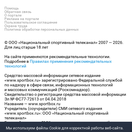
Помощь
Обратная связь
О портале
Реклама на портале
Пользовательское соглашение
Охрана труда
Политика обработки персональных данных
© ООО «Национальный спортивный телеканал» 2007 — 2026.
Для лиц старше 18 лет
На сайте применяются рекомендательные технологии.
Подробнее в
Правилах применения рекомендательных
технологий
Средство массовой информации сетевое издание
«www.sportbox.ru» зарегистрировано Федеральной службой
по надзору в сфере связи, информационных технологий
и массовых коммуникаций (Роскомнадзор).
Свидетельство о регистрации средства массовой информации
Эл № ФС77-72613 от 04.04.2018
Название — www.sportbox.ru
Учредитель (соучредители) СМИ сетевого издания
«www.sportbox.ru»: ООО «Национальный спортивный
телеканал»
Главный редактор СМИ сетевого издания «www.sportbox.ru»:
Конов В.А.
Мы используем файлы Сookie для корректной работы веб-сайта.