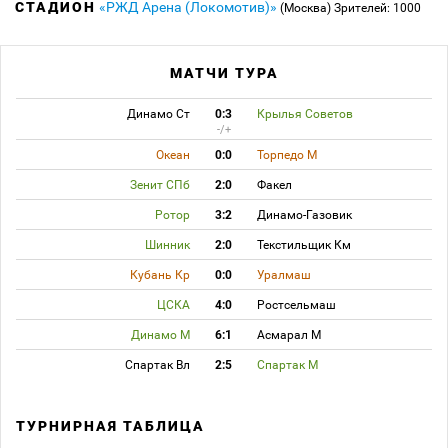
СТАДИОН
«РЖД Арена (Локомотив)»
(Москва)
Зрителей: 1000
МАТЧИ ТУРА
Динамо Ст
0:3
Крылья Советов
-/+
Океан
0:0
Торпедо М
Зенит СПб
2:0
Факел
Ротор
3:2
Динамо-Газовик
Шинник
2:0
Текстильщик Км
Кубань Кр
0:0
Уралмаш
ЦСКА
4:0
Ростсельмаш
Динамо М
6:1
Асмарал М
Спартак Вл
2:5
Спартак М
ТУРНИРНАЯ ТАБЛИЦА