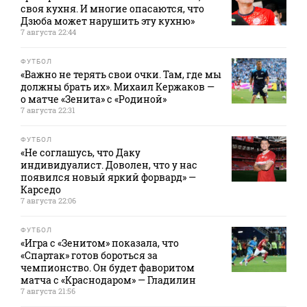
своя кухня. И многие опасаются, что
Дзюба может нарушить эту кухню»
7 августа 22:44
ФУТБОЛ
«Важно не терять свои очки. Там, где мы
должны брать их». Михаил Кержаков —
о матче «Зенита» с «Родиной»
7 августа 22:31
ФУТБОЛ
«Не соглашусь, что Даку
индивидуалист. Доволен, что у нас
появился новый яркий форвард» —
Карседо
7 августа 22:06
ФУТБОЛ
«Игра с «Зенитом» показала, что
«Спартак» готов бороться за
чемпионство. Он будет фаворитом
матча с «Краснодаром» — Гладилин
7 августа 21:56