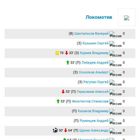
Локомотив
(В)
Шанталосов Валерий
0
(З)
Кузьмин Сергей
0
76′
33′ (З)
Кураев Владимир
0
33′ (П)
Лебедев Андрей
0
(З)
Осколков Альберт
0
(З)
Рагулин Сергей
0
53′ (П)
Герасимов Алексей
0
53′ (П)
Феоктистов Станислав
0
(П)
Казаков Владимир
0
(П)
Румянцев Андрей
0
50′
64′ (П)
Щукин Александр
0