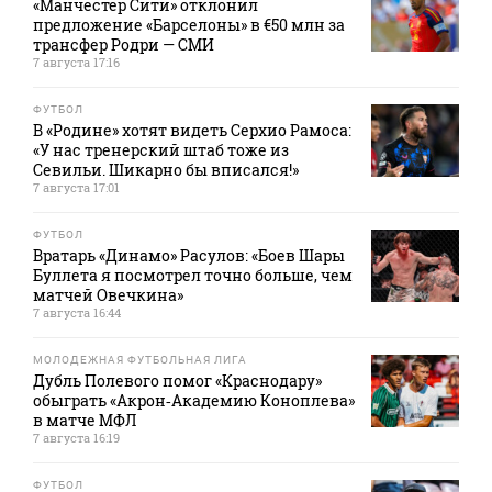
«Манчестер Сити» отклонил
предложение «Барселоны» в €50 млн за
трансфер Родри — СМИ
7 августа 17:16
ФУТБОЛ
В «Родине» хотят видеть Серхио Рамоса:
«У нас тренерский штаб тоже из
Севильи. Шикарно бы вписался!»
7 августа 17:01
ФУТБОЛ
Вратарь «Динамо» Расулов: «Боев Шары
Буллета я посмотрел точно больше, чем
матчей Овечкина»
7 августа 16:44
МОЛОДЕЖНАЯ ФУТБОЛЬНАЯ ЛИГА
Дубль Полевого помог «Краснодару»
обыграть «Акрон‑Академию Коноплева»
в матче МФЛ
7 августа 16:19
ФУТБОЛ