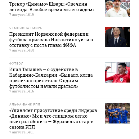
Тренер «Динамо» Шварц: «Овечкин —
легенда. В любое время мы его ждем»
7 августа 16:19
ЧЕМПИОНАТ МИРА
Президент Норвежской федерации
футбола призвала Инфантино уйти в
отставку с поста главы ФИФА
7 августа 14:58
ФУТБОЛ
Инал Танашев — о судействе в
Кабардино‑Балкарии: «Бывало, когда
прилично прилетало. С одним
футболистом начали драться»
7 августа 14:16
АЛЬФА-БАНК РПЛ
«Удивляет присутствие среди лидеров
«Динамо» Мх и что слишком легко
выиграл «Зенит» — Журавель о старте
сезона РПЛ
7 августа 14:01