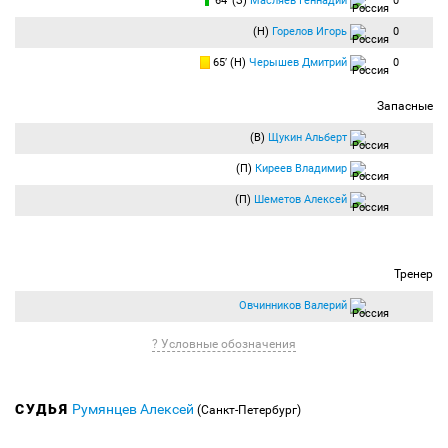
64′ (З)
Масляев Геннадий
0
(Н)
Горелов Игорь
0
65′ (Н)
Черышев Дмитрий
0
Запасные
(В)
Щукин Альберт
(П)
Киреев Владимир
(П)
Шеметов Алексей
Тренер
Овчинников Валерий
? Условные обозначения
СУДЬЯ
Румянцев Алексей
(Санкт-Петербург)