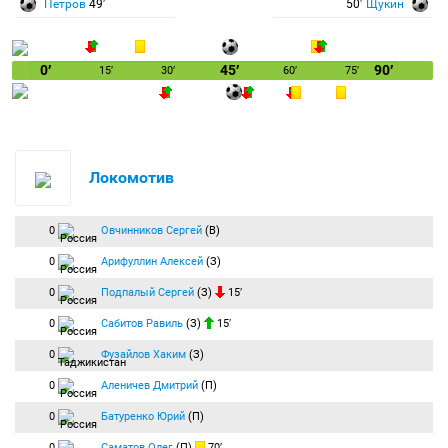
Петров
49′
50′
Щукин
0′
45′
90′
15′
30′
60′
75′
Локомотив
0
Овчинников Сергей
(В)
0
Арифуллин Алексей
(З)
0
Подпалый Сергей
(З)
15′
0
Сабитов Равиль
(З)
15′
0
Фузайлов Хаким
(З)
0
Аленичев Дмитрий
(П)
0
Батуренко Юрий
(П)
0
Саматов Олег
(П)
70′