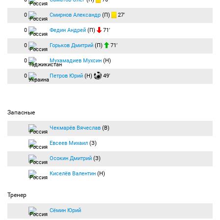
0
Смирнов Александр
(П)
27′
0
Федин Андрей
(П)
71′
0
Горьков Дмитрий
(П)
71′
0
Мухамадиев Мухсин
(Н)
0
Петров Юрий
(Н)
49′
Запасные
Чекмарёв Вячеслав
(В)
Евсеев Михаил
(З)
Осокин Дмитрий
(З)
Киселёв Валентин
(Н)
Тренер
Сёмин Юрий