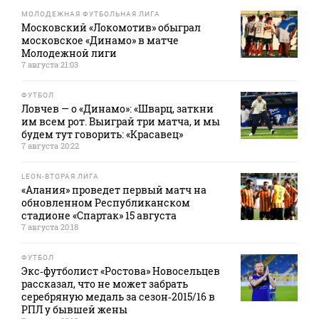
МОЛОДЕЖНАЯ ФУТБОЛЬНАЯ ЛИГА
Московский «Локомотив» обыграл
московское «Динамо» в матче
Молодежной лиги
7 августа 21:03
ФУТБОЛ
Ловчев — о «Динамо»: «Шварц, заткни
им всем рот. Выиграй три матча, и мы
будем тут говорить: «Красавец»
7 августа 20:22
LEON-ВТОРАЯ ЛИГА
«Алания» проведет первый матч на
обновленном Республиканском
стадионе «Спартак» 15 августа
7 августа 20:18
ФУТБОЛ
Экс‑футболист «Ростова» Новосельцев
рассказал, что не может забрать
серебряную медаль за сезон‑2015/16 в
РПЛ у бывшей жены