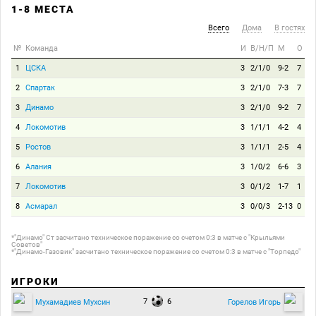
1-8 МЕСТА
Всего
Дома
В гостях
№
Команда
И
В/Н/П
М
О
1
ЦСКА
3
2/1/0
9-2
7
2
Спартак
3
2/1/0
7-3
7
3
Динамо
3
2/1/0
9-2
7
4
Локомотив
3
1/1/1
4-2
4
5
Ростов
3
1/1/1
2-5
4
6
Алания
3
1/0/2
6-6
3
7
Локомотив
3
0/1/2
1-7
1
8
Асмарал
3
0/0/3
2-13
0
*"Динамо" Ст засчитано техническое поражение со счетом 0:3 в матче с "Крыльями
Советов"
*"Динамо-Газовик" засчитано техническое поражение со счетом 0:3 в матче с "Торпедо"
ИГРОКИ
7
6
Мухамадиев Мухсин
Горелов Игорь