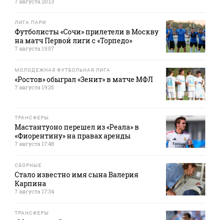
7 августа 20:13
ЛИГА ПАРИ
Футболисты «Сочи» прилетели в Москву
на матч Первой лиги с «Торпедо»
7 августа 19:57
МОЛОДЕЖНАЯ ФУТБОЛЬНАЯ ЛИГА
«Ростов» обыграл «Зенит» в матче МФЛ
7 августа 19:25
ТРАНСФЕРЫ
Мастантуоно перешел из «Реала» в
«Фиорентину» на правах аренды
7 августа 17:48
СБОРНЫЕ
Стало известно имя сына Валерия
Карпина
7 августа 17:34
ТРАНСФЕРЫ