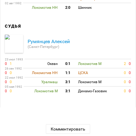
02 авг 1992
Локомотив НН
2:0
Шинник
СУДЬЯ
Румянцев Алексей
(Санкт-Петербург)
23 июл 1993
0
1
Океан
0:1
Локомотив М
2
0
26 сен 1992
0
0
Локомотив НН
1:1
ЦСКА
0
0
22 июл 1992
0
0
Уралмаш
3:1
Локомотив М
0
0
05 мая 1992
0
0
Локомотив М
3:1
Динамо-Газовик
0
0
Комментировать