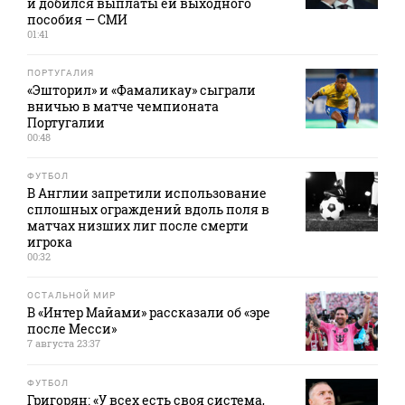
и добился выплаты ей выходного
пособия — СМИ
01:41
ПОРТУГАЛИЯ
«Эшторил» и «Фамаликау» сыграли
вничью в матче чемпионата
Португалии
00:48
ФУТБОЛ
В Англии запретили использование
сплошных ограждений вдоль поля в
матчах низших лиг после смерти
игрока
00:32
ОСТАЛЬНОЙ МИР
В «Интер Майами» рассказали об «эре
после Месси»
7 августа 23:37
ФУТБОЛ
Григорян: «У всех есть своя система,