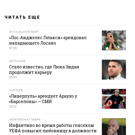
ЧИТАТЬ ЕЩЕ
ОСТАЛЬНОЙ МИР
«Лос‑Анджелес Гэлакси» арендовал
нападающего Лосано
07:25
ИСПАНИЯ
Стало известно, где Люка Зидан
продолжит карьеру
05:59
АНГЛИЯ
«Ливерпуль» арендует Араухо у
«Барселоны» — СМИ
03:12
ЧЕМПИОНАТ МИРА
Инфантино во время работы генсеком
УЕФА повысил любовницу в должности