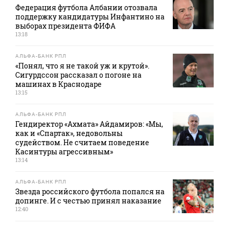
Федерация футбола Албании отозвала
поддержку кандидатуры Инфантино на
выборах президента ФИФА
13:18
АЛЬФА-БАНК РПЛ
«Понял, что я не такой уж и крутой».
Сигурдссон рассказал о погоне на
машинах в Краснодаре
13:15
АЛЬФА-БАНК РПЛ
Гендиректор «Ахмата» Айдамиров: «Мы,
как и «Спартак», недовольны
судейством. Не считаем поведение
Касинтуры агрессивным»
13:14
АЛЬФА-БАНК РПЛ
Звезда российского футбола попался на
допинге. И с честью принял наказание
12:40