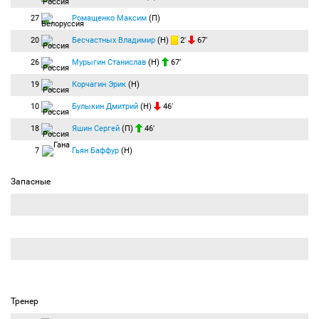
27
Ромащенко Максим
(П)
20
Бесчастных Владимир
(Н)
2′
67′
26
Мурыгин Станислав
(Н)
67′
19
Корчагин Эрик
(Н)
10
Булыкин Дмитрий
(Н)
46′
18
Яшин Сергей
(П)
46′
7
Гьян Баффур
(Н)
Запасные
Тренер