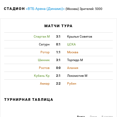
СТАДИОН
«ВТБ Арена (Динамо)»
(Москва)
Зрителей: 5000
МАТЧИ ТУРА
Спартак М
3:1
Крылья Советов
Сатурн
0:1
ЦСКА
Ротор
1:1
Москва
Шинник
3:1
Торпедо М
Ростов
0:0
Алания
Кубань Кр
2:1
Локомотив М
Амкар
2:2
Рубин
ТУРНИРНАЯ ТАБЛИЦА
Всего
Дома
В гостях