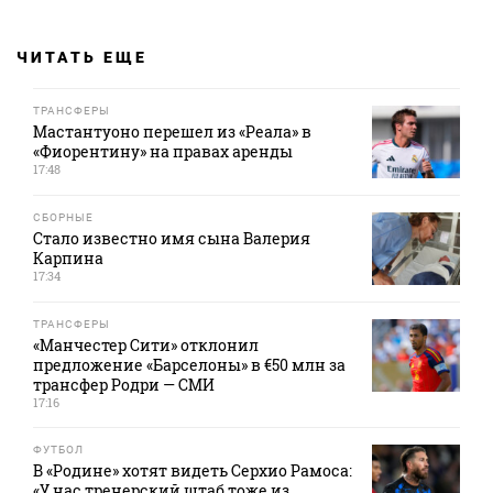
ЧИТАТЬ ЕЩЕ
ТРАНСФЕРЫ
Мастантуоно перешел из «Реала» в
«Фиорентину» на правах аренды
17:48
СБОРНЫЕ
Стало известно имя сына Валерия
Карпина
17:34
ТРАНСФЕРЫ
«Манчестер Сити» отклонил
предложение «Барселоны» в €50 млн за
трансфер Родри — СМИ
17:16
ФУТБОЛ
В «Родине» хотят видеть Серхио Рамоса:
«У нас тренерский штаб тоже из