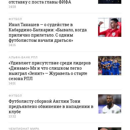
отставку с поста главы ФИФА
14:58
ФУТБОЛ
Инал Танашев — о судействе в
Кабардино‑Балкарии: «Бывало, когда
прилично прилетало. С одним
футболистом начали драться»
14:16
АЛЬФА-БАНК РПЛ
«Удивляет присутствие среди лидеров
«Динамо» Мх и что слишком легко
выиграл «Зенит» — Журавель о старте
сезона РПЛ
14:01
ФУТБОЛ
Футболисту сборной Англии Тони
предъявлено обвинение в нападении в
клубе
13:32
ЧЕМПИОНАТ МИРА