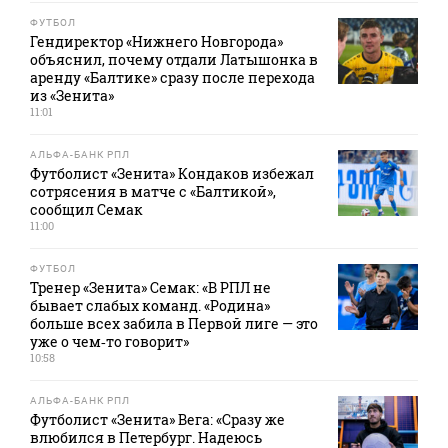
ФУТБОЛ
Гендиректор «Нижнего Новгорода»
объяснил, почему отдали Латышонка в
аренду «Балтике» сразу после перехода
из «Зенита»
11:01
АЛЬФА-БАНК РПЛ
Футболист «Зенита» Кондаков избежал
сотрясения в матче с «Балтикой»,
сообщил Семак
11:00
ФУТБОЛ
Тренер «Зенита» Семак: «В РПЛ не
бывает слабых команд. «Родина»
больше всех забила в Первой лиге — это
уже о чем‑то говорит»
10:58
АЛЬФА-БАНК РПЛ
Футболист «Зенита» Вега: «Сразу же
влюбился в Петербург. Надеюсь