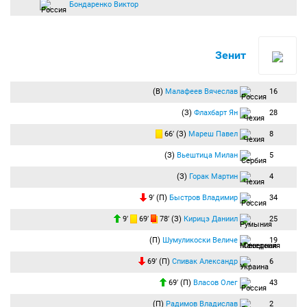
Бондаренко Виктор
Зенит
(В)
Малафеев Вячеслав
16
(З)
Флахбарт Ян
28
66′ (З)
Мареш Павел
8
(З)
Вьештица Милан
5
(З)
Горак Мартин
4
9′ (П)
Быстров Владимир
34
9′
69′
78′ (З)
Кирицэ Даниил
25
(П)
Шумуликоски Величе
19
69′ (П)
Спивак Александр
6
69′ (П)
Власов Олег
43
(П)
Радимов Владислав
2