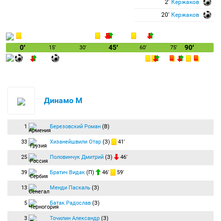
2′
Кержаков
20′
Кержаков
0′
45′
90′
15′
30′
60′
75′
Динамо М
1
Березовский Роман
(В)
33
Хизанейшвили Отар
(З)
41′
25
Половинчук Дмитрий
(З)
46′
39
Братич Видак
(П)
46′
59′
13
Менди Паскаль
(З)
5
Батак Радослав
(З)
3
Точилин Александр
(З)