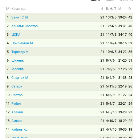
№
Команда
И
В/Н/П
М
О
1
Зенит СПб
21
13/3/5
39-24
42
2
Крылья Советов
21
12/4/5
39-31
40
3
ЦСКА
21
11/7/3
34-17
40
4
Локомотив М
21
11/6/4
30-16
39
5
Торпедо М
21
10/6/5
34-22
36
6
Шинник
21
8/7/6
21-20
31
7
Москва
21
7/8/6
27-25
29
8
Спартак М
21
8/4/9
31-33
28
9
Сатурн
21
5/11/5
22-19
26
10
Ростов
21
6/6/9
21-27
24
11
Рубин
21
5/9/7
22-21
24
12
Алания
21
6/5/10
19-29
23
13
Амкар
21
4/10/7
18-29
22
14
Кубань Кр
21
4/7/10
19-30
19