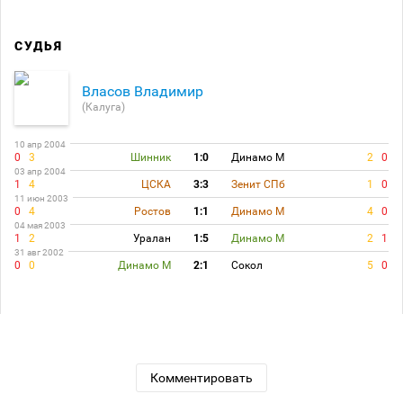
СУДЬЯ
Власов Владимир
(Калуга)
10 апр 2004
0
3
Шинник
1:0
Динамо М
2
0
03 апр 2004
1
4
ЦСКА
3:3
Зенит СПб
1
0
11 июн 2003
0
4
Ростов
1:1
Динамо М
4
0
04 мая 2003
1
2
Уралан
1:5
Динамо М
2
1
31 авг 2002
0
0
Динамо М
2:1
Сокол
5
0
Комментировать