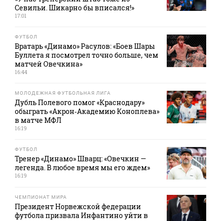
Севильи. Шикарно бы вписался!»
17:01
ФУТБОЛ
Вратарь «Динамо» Расулов: «Боев Шары
Буллета я посмотрел точно больше, чем
матчей Овечкина»
16:44
МОЛОДЕЖНАЯ ФУТБОЛЬНАЯ ЛИГА
Дубль Полевого помог «Краснодару»
обыграть «Акрон‑Академию Коноплева»
в матче МФЛ
16:19
ФУТБОЛ
Тренер «Динамо» Шварц: «Овечкин —
легенда. В любое время мы его ждем»
16:19
ЧЕМПИОНАТ МИРА
Президент Норвежской федерации
футбола призвала Инфантино уйти в