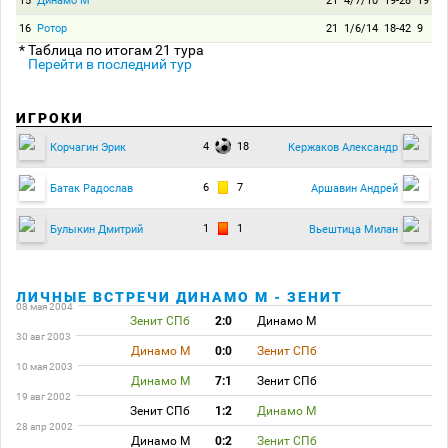
15
Динамо М
21
4/7/10
19-28
19
16
Ротор
21
1/6/14
18-42
9
* Таблица по итогам 21 тура
Перейти в последний тур
ИГРОКИ
4
18
Корчагин Эрик
Кержаков Александр
6
7
Батак Радослав
Аршавин Андрей
1
1
Булыкин Дмитрий
Вьештица Милан
ЛИЧНЫЕ ВСТРЕЧИ ДИНАМО М - ЗЕНИТ
08 мая 2004
Зенит СПб
2:0
Динамо М
30 авг 2003
Динамо М
0:0
Зенит СПб
10 мая 2003
Динамо М
7:1
Зенит СПб
19 авг 2002
Зенит СПб
1:2
Динамо М
28 апр 2002
Динамо М
0:2
Зенит СПб