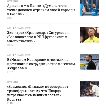
ФУТБОЛ
Аршавин — о Данни: «Думаю, что он
точно доволен отрезком своей карьеры
в России»
12:31
АЛЬФА-БАНК РПЛ
Экс‑игрок «Краснодара» Сигурдссон:
«Все знают, что в РПЛ футболистам
много платили»
12:16
АЛЬФА-БАНК РПЛ
В «Нижнем Новгороде» ответили на
претензии в сотрудничестве с агентом
Андреевым
11:57
ФУТБОЛ
«Возможно, «Динамо» не совершает
трансферы, потому что Шварца
устраивает нынешний состав» —
Корнеев
11:18