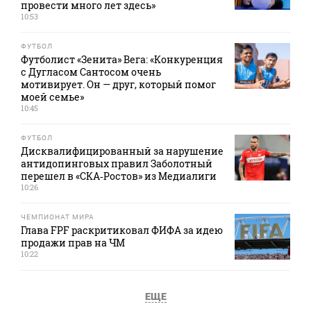
провести много лет здесь»
10:53
ФУТБОЛ
Футболист «Зенита» Вега: «Конкуренция
с Дугласом Сантосом очень
мотивирует. Он — друг, который помог
моей семье»
10:45
ФУТБОЛ
Дисквалифицированный за нарушение
антидопинговых правил Заболотный
перешел в «СКА‑Ростов» из Медиалиги
10:26
ЧЕМПИОНАТ МИРА
Глава FPF раскритиковал ФИФА за идею
продажи прав на ЧМ
10:22
ЕЩЕ