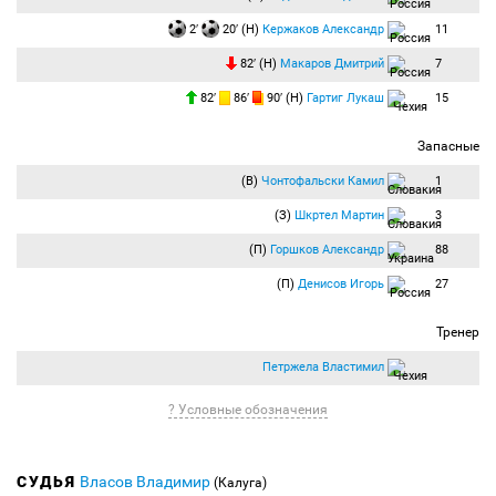
2′
20′ (Н)
Кержаков Александр
11
82′ (Н)
Макаров Дмитрий
7
82′
86′
90′ (Н)
Гартиг Лукаш
15
Запасные
(В)
Чонтофальски Камил
1
(З)
Шкртел Мартин
3
(П)
Горшков Александр
88
(П)
Денисов Игорь
27
Тренер
Петржела Властимил
? Условные обозначения
СУДЬЯ
Власов Владимир
(Калуга)