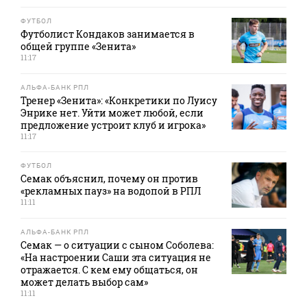
ФУТБОЛ
Футболист Кондаков занимается в
общей группе «Зенита»
11:17
АЛЬФА-БАНК РПЛ
Тренер «Зенита»: «Конкретики по Луису
Энрике нет. Уйти может любой, если
предложение устроит клуб и игрока»
11:17
ФУТБОЛ
Семак объяснил, почему он против
«рекламных пауз» на водопой в РПЛ
11:11
АЛЬФА-БАНК РПЛ
Семак — о ситуации с сыном Соболева:
«На настроении Саши эта ситуация не
отражается. С кем ему общаться, он
может делать выбор сам»
11:11