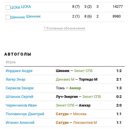
ЦСКА
8 (7)
3 (2)
3
14277
Шинник
2 (1)
8 (6)
2
8980
? Условные обозначения
АВТОГОЛЫ
Игрок
Иордаке Андре
Шинник
—
Зенит СПб
1:2
Яагер Энар
Динамо М
—
Торпедо М
2:1
Сираков Захари
Томь
—
Амкар
1:3
Штанюк Сергей
Луч-Энергия
—
Зенит СПб
0:2
Черенчиков Иван
Зенит СПб
—
Амкар
2:0
Половинчук Дмитрий
Сатурн
—
Москва
1:1
Игонин Алексей
Сатурн
—
Локомотив М
1:1