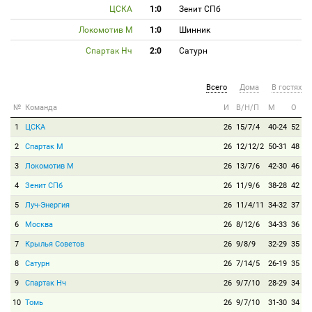
ЦСКА
1:0
Зенит СПб
Локомотив М
1:0
Шинник
Спартак Нч
2:0
Сатурн
Всего
Дома
В гостях
№
Команда
И
В/Н/П
М
О
1
ЦСКА
26
15/7/4
40-24
52
2
Спартак М
26
12/12/2
50-31
48
3
Локомотив М
26
13/7/6
42-30
46
4
Зенит СПб
26
11/9/6
38-28
42
5
Луч-Энергия
26
11/4/11
34-32
37
6
Москва
26
8/12/6
34-33
36
7
Крылья Советов
26
9/8/9
32-29
35
8
Сатурн
26
7/14/5
26-19
35
9
Спартак Нч
26
9/7/10
28-29
34
10
Томь
26
9/7/10
31-30
34