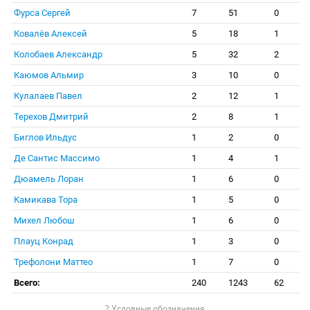
Фурса Сергей
7
51
0
Ковалёв Алексей
5
18
1
Колобаев Александр
5
32
2
Каюмов Альмир
3
10
0
Кулалаев Павел
2
12
1
Терехов Дмитрий
2
8
1
Биглов Ильдус
1
2
0
Де Сантис Массимо
1
4
1
Дюамель Лоран
1
6
0
Камикава Тора
1
5
0
Михел Любош
1
6
0
Плауц Конрад
1
3
0
Трефолони Маттео
1
7
0
Всего:
240
1243
62
? Условные обозначения