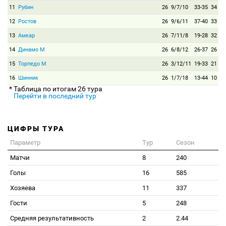
11
Рубин
26
9/7/10
33-35
34
12
Ростов
26
9/6/11
37-40
33
13
Амкар
26
7/11/8
19-28
32
14
Динамо М
26
6/8/12
26-37
26
15
Торпедо М
26
3/12/11
19-33
21
16
Шинник
26
1/7/18
13-44
10
* Таблица по итогам 26 тура
Перейти в последний тур
ЦИФРЫ ТУРА
Параметр
Тур
Сезон
Матчи
8
240
Голы
16
585
Хозяева
11
337
Гости
5
248
Средняя результативность
2
2.44