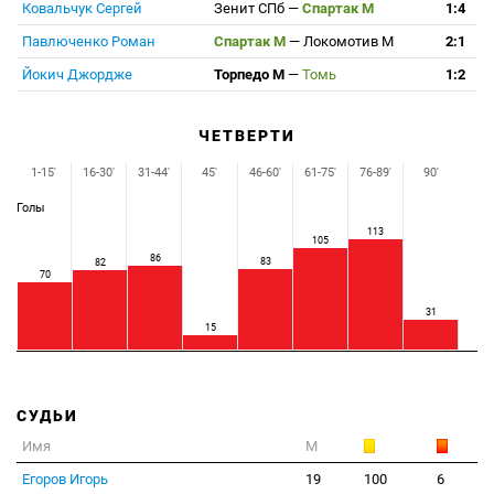
Ковальчук Сергей
Зенит СПб
—
Спартак М
1:4
Павлюченко Роман
Спартак М
—
Локомотив М
2:1
Йокич Джордже
Торпедо М
—
Томь
1:2
ЧЕТВЕРТИ
1-15'
16-30'
31-44'
45'
46-60'
61-75'
76-89'
90'
Голы
113
105
86
83
82
70
31
15
СУДЬИ
Имя
М
Егоров Игорь
19
100
6