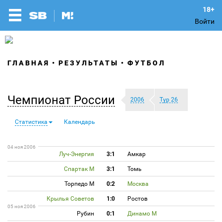
Войти
ГЛАВНАЯ
РЕЗУЛЬТАТЫ
ФУТБОЛ
Чемпионат России
2006
Тур 26
Статистика
Календарь
04 ноя 2006
Луч-Энергия
3:1
Амкар
Спартак М
3:1
Томь
Торпедо М
0:2
Москва
Крылья Советов
1:0
Ростов
05 ноя 2006
Рубин
0:1
Динамо М