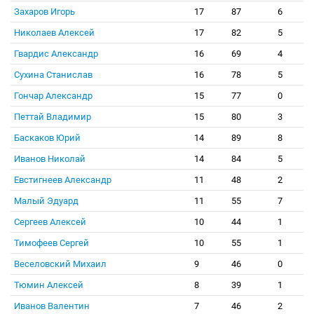
Захаров Игорь
17
87
6
Николаев Алексей
17
82
5
Гвардис Александр
16
69
4
Сухина Станислав
16
78
5
Гончар Александр
15
77
0
Петтай Владимир
15
80
3
Баскаков Юрий
14
89
8
Иванов Николай
14
84
5
Евстигнеев Александр
11
48
2
Малый Эдуард
11
55
7
Сергеев Алексей
10
44
1
Тимофеев Сергей
10
55
1
Веселовский Михаил
9
46
0
Тюмин Алексей
8
39
1
Иванов Валентин
7
46
2