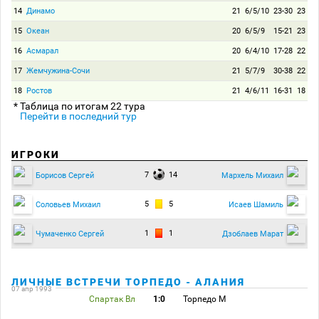
14
Динамо
21
6/5/10
23-30
23
15
Океан
20
6/5/9
15-21
23
16
Асмарал
20
6/4/10
17-28
22
17
Жемчужина-Сочи
21
5/7/9
30-38
22
18
Ростов
21
4/6/11
16-31
18
* Таблица по итогам 22 тура
Перейти в последний тур
ИГРОКИ
7
14
Борисов Сергей
Мархель Михаил
5
5
Соловьев Михаил
Исаев Шамиль
1
1
Чумаченко Сергей
Дзоблаев Марат
ЛИЧНЫЕ ВСТРЕЧИ ТОРПЕДО - АЛАНИЯ
07 апр 1993
Спартак Вл
1:0
Торпедо М