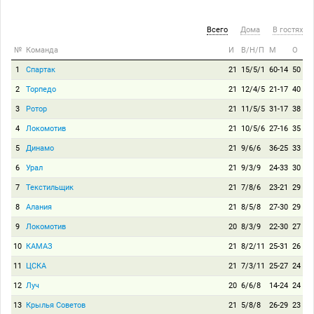
Всего
Дома
В гостях
№
Команда
И
В/Н/П
М
О
1
Спартак
21
15/5/1
60-14
50
2
Торпедо
21
12/4/5
21-17
40
3
Ротор
21
11/5/5
31-17
38
4
Локомотив
21
10/5/6
27-16
35
5
Динамо
21
9/6/6
36-25
33
6
Урал
21
9/3/9
24-33
30
7
Текстильщик
21
7/8/6
23-21
29
8
Алания
21
8/5/8
27-30
29
9
Локомотив
20
8/3/9
22-30
27
10
КАМАЗ
21
8/2/11
25-31
26
11
ЦСКА
21
7/3/11
25-27
24
12
Луч
20
6/6/8
14-24
24
13
Крылья Советов
21
5/8/8
26-29
23