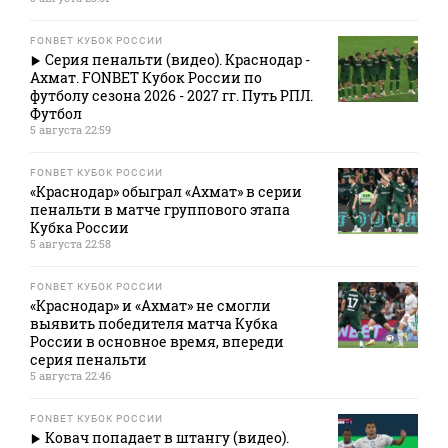
FONBET КУБОК РОССИИ
Серия пенальти (видео). Краснодар -
Ахмат. FONBET Кубок России по
футболу сезона 2026 - 2027 гг. Путь РПЛ.
Футбол
5 августа 22:59
FONBET КУБОК РОССИИ
«Краснодар» обыграл «Ахмат» в серии
пенальти в матче группового этапа
Кубка России
5 августа 22:58
FONBET КУБОК РОССИИ
«Краснодар» и «Ахмат» не смогли
выявить победителя матча Кубка
России в основное время, впереди
серия пенальти
5 августа 22:46
FONBET КУБОК РОССИИ
Ковач попадает в штангу (видео).