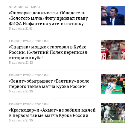
ЧЕМПИОНАТ МИРА
«Опозорил должность». Обладатель
«Золотого мяча» Фигу призвал главу
ФИФА Инфантино уйти в отставку
5 августа 21:51
FONBET КУБОК РОССИИ
«Спартак» мощно стартовал в Кубке
России. 16-летний Полех переписал
историю клуба!
5 августа 21:43
FONBET КУБОК РОССИИ
«Зенит» обыгрывает «Балтику» после
первого тайма матча Кубка России
5 августа 21:35
FONBET КУБОК РОССИИ
«Краснодар» и «Ахмат» не забили мячей
в первом тайме матча Кубка России
5 августа 21:35