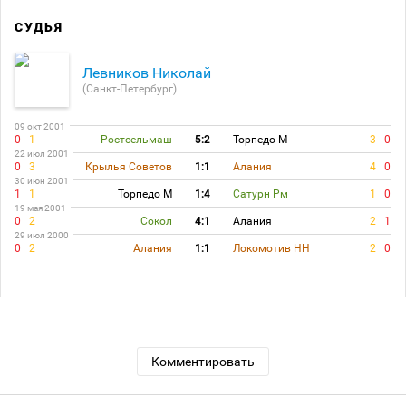
СУДЬЯ
Левников Николай
(Санкт-Петербург)
09 окт 2001
0
1
Ростсельмаш
5:2
Торпедо М
3
0
22 июл 2001
0
3
Крылья Советов
1:1
Алания
4
0
30 июн 2001
1
1
Торпедо М
1:4
Сатурн Рм
1
0
19 мая 2001
0
2
Сокол
4:1
Алания
2
1
29 июл 2000
0
2
Алания
1:1
Локомотив НН
2
0
Комментировать