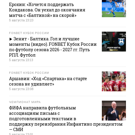
Ерохин: «Хочется поддержать
Кондакова. Он уехал до окончания
матча с «Балтикой» на скорой»
5 августа 23:23
FONBET КУБОК РОССИИ
Зенит - Балтика. Гол и лучшие
моменты (видео). FONBET Кубок России
по футболу сезона 2026 - 2027 гг. Путь
РПЛ. Футбол
5 августа 23:13
FONBET КУБОК РОССИИ
Аршавин: «Ход «Спартака» на старте
сезона не удивляет»
5 августа 23:08
ЧЕМПИОНАТ МИРА
ФИФА направила футбольным
ассоциациям письма с
подготовленными текстами в
поддержку переизбрания Инфантино президентом
— СМИ
5 августа 23:01