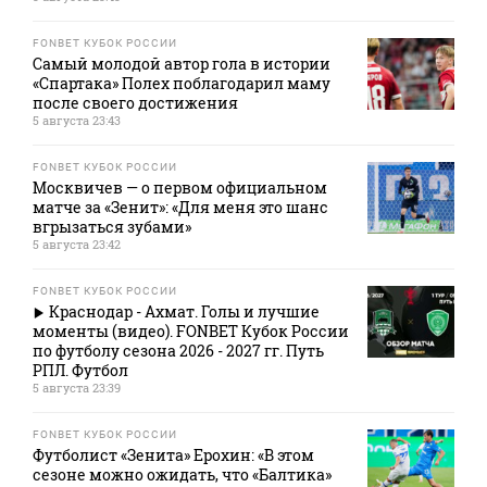
FONBET КУБОК РОССИИ
Самый молодой автор гола в истории
«Спартака» Полех поблагодарил маму
после своего достижения
5 августа 23:43
FONBET КУБОК РОССИИ
Москвичев — о первом официальном
матче за «Зенит»: «Для меня это шанс
вгрызаться зубами»
5 августа 23:42
FONBET КУБОК РОССИИ
Краснодар - Ахмат. Голы и лучшие
моменты (видео). FONBET Кубок России
по футболу сезона 2026 - 2027 гг. Путь
РПЛ. Футбол
5 августа 23:39
FONBET КУБОК РОССИИ
Футболист «Зенита» Ерохин: «В этом
сезоне можно ожидать, что «Балтика»