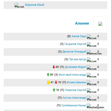
Миронов Юрий
Алания
(В)
Хапов Заур
0
(З)
Газданов Сергей
0
(З)
Денисов Геннадий
0
(З)
Пагаев Артур
0
80′ (П)
Дзоблаев Марат
0
80′ (З)
Мозговой Александр
0
41′
76′ (П)
Исаев Шамиль
0
76′ (П)
Пименов Сергей
0
(П)
Костин Александр
0
(П)
Сулейманов Назим
0