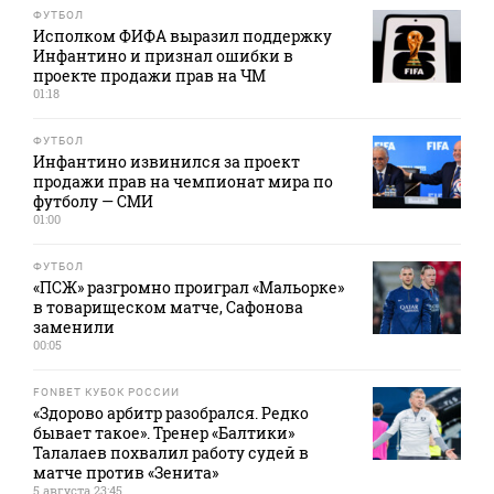
ФУТБОЛ
Исполком ФИФА выразил поддержку
Инфантино и признал ошибки в
проекте продажи прав на ЧМ
01:18
ФУТБОЛ
Инфантино извинился за проект
продажи прав на чемпионат мира по
футболу — СМИ
01:00
ФУТБОЛ
«ПСЖ» разгромно проиграл «Мальорке»
в товарищеском матче, Сафонова
заменили
00:05
FONBET КУБОК РОССИИ
«Здорово арбитр разобрался. Редко
бывает такое». Тренер «Балтики»
Талалаев похвалил работу судей в
матче против «Зенита»
5 августа 23:45