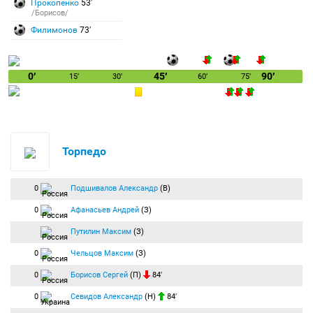
Прокопенко
53′
/Борисов/
Филимонов
73′
0′
45′
90′
15′
30′
60′
75′
Торпедо
0
Подшивалов Александр
(В)
0
Афанасьев Андрей
(З)
Путилин Максим
(З)
0
Чельцов Максим
(З)
0
Борисов Сергей
(П)
84′
0
Севидов Александр
(Н)
84′