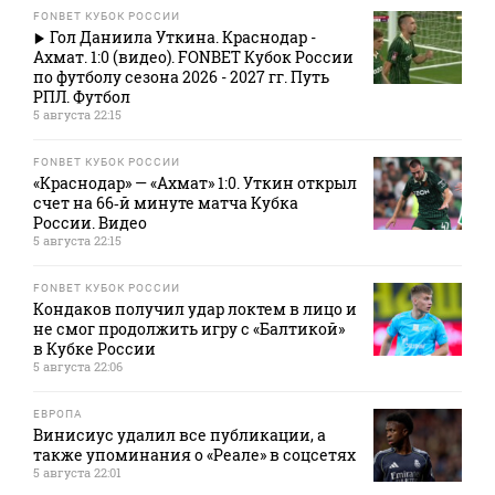
FONBET КУБОК РОССИИ
Гол Даниила Уткина. Краснодар -
Ахмат. 1:0 (видео). FONBET Кубок России
по футболу сезона 2026 - 2027 гг. Путь
РПЛ. Футбол
5 августа 22:15
FONBET КУБОК РОССИИ
«Краснодар» — «Ахмат» 1:0. Уткин открыл
счет на 66‑й минуте матча Кубка
России. Видео
5 августа 22:15
FONBET КУБОК РОССИИ
Кондаков получил удар локтем в лицо и
не смог продолжить игру с «Балтикой»
в Кубке России
5 августа 22:06
ЕВРОПА
Винисиус удалил все публикации, а
также упоминания о «Реале» в соцсетях
5 августа 22:01