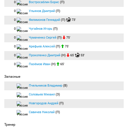
0
Востросаблин Борис
(П)
0
Ульянов Дмитрий
(П)
0
Филимонов Геннадий
(П)
73′
0
Чугайнов Игорь
(П)
0
Чумаченко Сергей
(П)
75′
0
Арефьев Алексей
(П)
75′
0
Прокопенко Дмитрий
(Н)
65′
53′
0
Пазёмов Иван
(Н)
65′
Запасные
Пчельников Владимир
(В)
Соловьев Михаил
(З)
Новгородов Андрей
(П)
Савичев Николай
(П)
Тренер