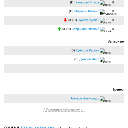
(П)
Яновский Игорь
0
(Н)
Мархель Михаил
0
73′ (Н)
Суанов Руслан
0
73′ (Н)
Сапрыкин Евгений
0
Запасные
(В)
Хубецов Руслан
(З)
Джиоев Инал
Тренер
Новиков Александр
? Условные обозначения