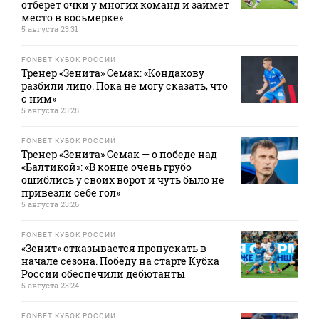
отберет очки у многих команд и займет
место в восьмерке»
5 августа 23:31
FONBET КУБОК РОССИИ
Тренер «Зенита» Семак: «Кондакову
разбили лицо. Пока не могу сказать, что
с ним»
5 августа 23:28
FONBET КУБОК РОССИИ
Тренер «Зенита» Семак — о победе над
«Балтикой»: «В конце очень грубо
ошиблись у своих ворот и чуть было не
привезли себе гол»
5 августа 23:26
FONBET КУБОК РОССИИ
«Зенит» отказывается пропускать в
начале сезона. Победу на старте Кубка
России обеспечили дебютанты
5 августа 23:24
FONBET КУБОК РОССИИ