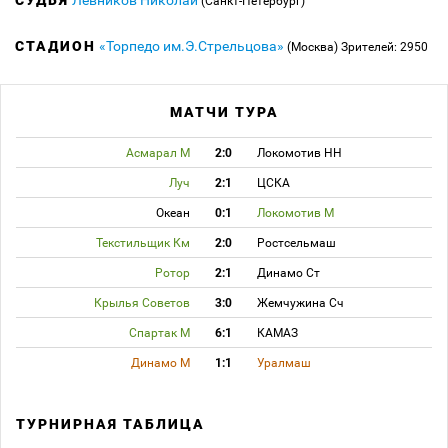
СУДЬЯ
Левников Николай
(Санкт-Петербург)
СТАДИОН
«Торпедо им.Э.Стрельцова»
(Москва)
Зрителей: 2950
МАТЧИ ТУРА
Асмарал М
2:0
Локомотив НН
Луч
2:1
ЦСКА
Океан
0:1
Локомотив М
Текстильщик Км
2:0
Ростсельмаш
Ротор
2:1
Динамо Ст
Крылья Советов
3:0
Жемчужина Сч
Спартак М
6:1
КАМАЗ
Динамо М
1:1
Уралмаш
ТУРНИРНАЯ ТАБЛИЦА