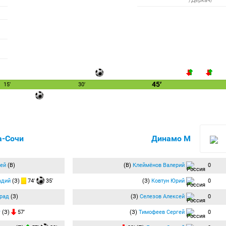
/Деркач/
45′
15′
30′
-Сочи
Динамо М
ей
(В)
(В)
Клеймёнов Валерий
0
адий
(З)
74′
35′
(З)
Ковтун Юрий
0
рад
(З)
(З)
Селезов Алексей
0
г
(З)
57′
(З)
Тимофеев Сергей
0