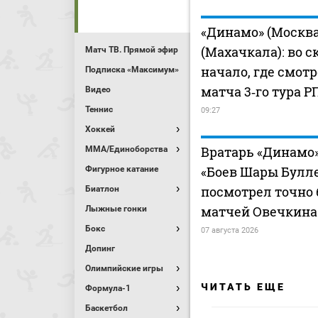
«Динамо» (Москва
(Махачкала): во с
Матч ТВ. Прямой эфир
начало, где смот
Подписка «Максимум»
матча 3‑го тура Р
Видео
Теннис
09:27
Хоккей
Вратарь «Динамо»
MMA/Единоборства
«Боев Шары Булле
Фигурное катание
посмотрел точно 
Биатлон
матчей Овечкина
Лыжные гонки
Бокс
07 августа 2026
Допинг
Олимпийские игры
ЧИТАТЬ ЕЩЕ
Формула-1
Баскетбол