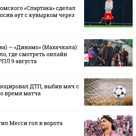
омского «Спартака» сделал
росив аут с кувырком через
а) — «Динамо» (Махачкала):
ло, где смотреть онлайн
РПЛ 9 августа
воцировал ДТП, выбив мяч с
во время матча
ил Месси гол в ворота