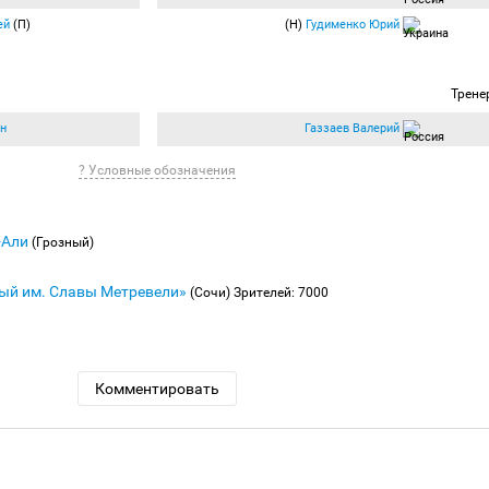
ей
(П)
(Н)
Гудименко Юрий
Трене
н
Газзаев Валерий
? Условные обозначения
-Али
(Грозный)
ый им. Славы Метревели»
(Сочи)
Зрителей: 7000
Комментировать