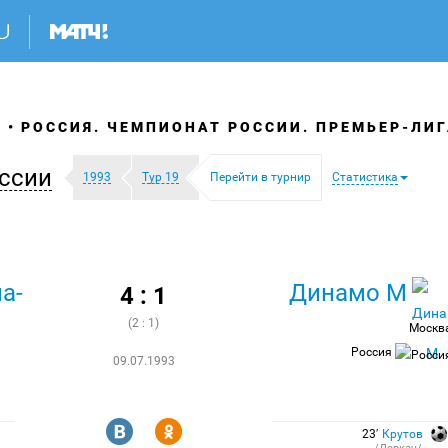
Я
РОССИЯ. ЧЕМПИОНАТ РОССИИ. ПРЕМЬЕР-ЛИГ
ссии
1993
Тур 19
Перейти в турнир
Статистика
а-
Динамо М
4 : 1
(2 : 1)
Москв
Россия
09.07.1993
R
Y
23′
Крутов