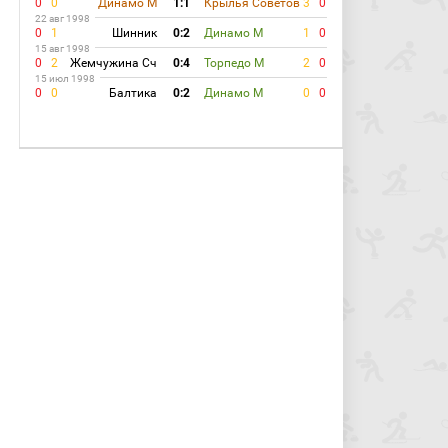
0
0
Динамо М
1:1
Крылья Советов
3
0
22 авг 1998
0
1
Шинник
0:2
Динамо М
1
0
15 авг 1998
0
2
Жемчужина Сч
0:4
Торпедо М
2
0
15 июл 1998
0
0
Балтика
0:2
Динамо М
0
0