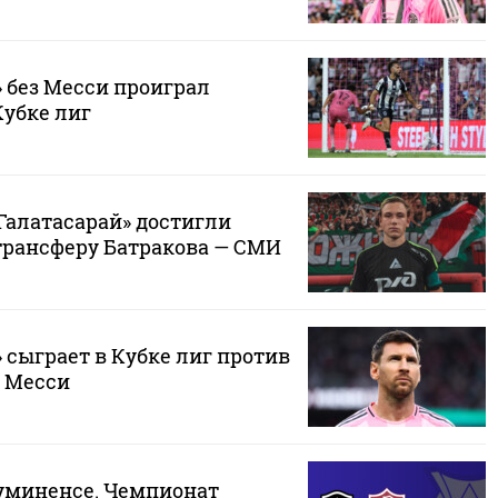
 без Месси проиграл
Кубке лиг
Галатасарай» достигли
трансферу Батракова — СМИ
 сыграет в Кубке лиг против
з Месси
луминенсе. Чемпионат