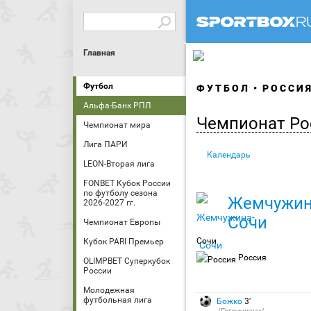
Главная
Футбол
ФУТБОЛ
РОССИ
Альфа-Банк РПЛ
Чемпионат Ро
Чемпионат мира
Лига ПАРИ
Календарь
LEON-Вторая лига
FONBET Кубок России
по футболу сезона
Жемчужин
2026-2027 гг.
Сочи
Чемпионат Европы
Сочи
Кубок PARI Премьер
Россия
OLIMPBET Суперкубок
России
Молодежная
футбольная лига
Божко
3′