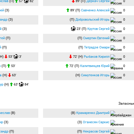
ислав
(П)
57′
82′
89′ (П)
Деркач Сергей
0
рей
(З)
89′ (П)
Савченко Алексей
0
сандр
(З)
(П)
Добровольский Игорь
0
й
(З)
23′ (П)
Крутов Сергей
0
гей
(П)
(П)
Смертин Евгений
0
й
(П)
(П)
Тетрадзе Омари
0
(Н)
53′
3′
72′ (Н)
Рыбаков Кирилл
0
р
(П)
53′
72′ (П)
Калитвинцев Юрий
0
а
(Н)
63′
(Н)
Симутенков Игорь
0
ур
(Н)
63′
84′
Запасны
чеслав
(В)
(В)
Крамаренко Дмитрий
ир
(З)
(З)
Оганесян Саркис
сандр
(П)
(П)
Некрасов Сергей