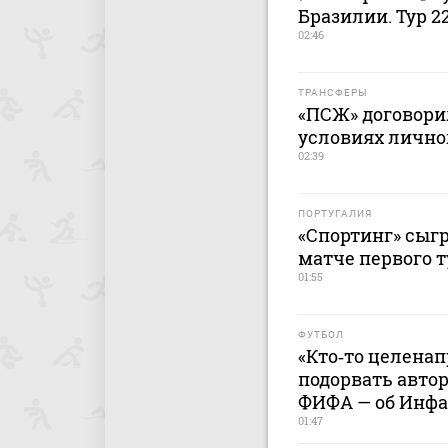
Бразилии. Тур 2
02:46
ТРАНСФЕРЫ
«ПСЖ» договори
условиях лично
02:39
ПОРТУГАЛИЯ
«Спортинг» сыг
матче первого 
01:55
ФУТБОЛ
«Кто‑то целена
подорвать автор
ФИФА — об Инф
01:47