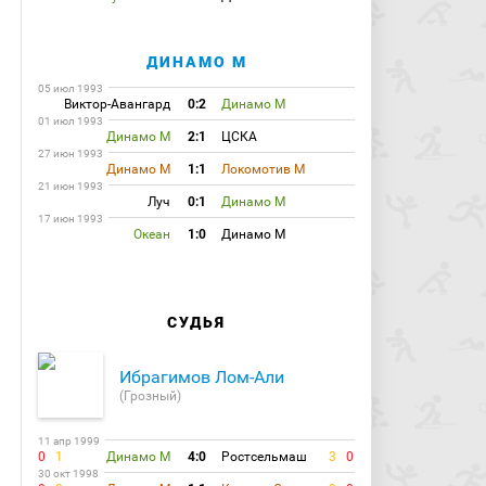
ДИНАМО М
05 июл 1993
Виктор-Авангард
0:2
Динамо М
01 июл 1993
Динамо М
2:1
ЦСКА
27 июн 1993
Динамо М
1:1
Локомотив М
21 июн 1993
Луч
0:1
Динамо М
17 июн 1993
Океан
1:0
Динамо М
СУДЬЯ
Ибрагимов Лом-Али
(Грозный)
11 апр 1999
0
1
Динамо М
4:0
Ростсельмаш
3
0
30 окт 1998