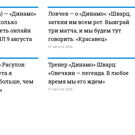
) — «Динамо»
Ловчев — о «Динамо»: «Шварц,
колько
заткни им всем рот. Выиграй
реть онлайн
три матча, и мы будем тут
ПЛ 9 августа
говорить: «Красавец»
07 августа 2026
 Расулов:
Тренер «Динамо» Шварц:
та я
«Овечкин — легенда. В любое
больше, чем
время мы его ждем»
»
07 августа 2026