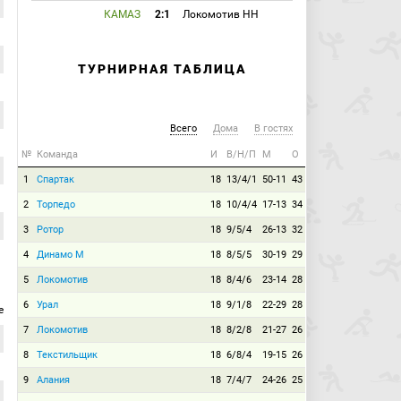
КАМАЗ
2:1
Локомотив НН
ТУРНИРНАЯ ТАБЛИЦА
Всего
Дома
В гостях
№
Команда
И
В/Н/П
М
О
1
Спартак
18
13/4/1
50-11
43
2
Торпедо
18
10/4/4
17-13
34
3
Ротор
18
9/5/4
26-13
32
4
Динамо М
18
8/5/5
30-19
29
5
Локомотив
18
8/4/6
23-14
28
6
Урал
18
9/1/8
22-29
28
е
7
Локомотив
18
8/2/8
21-27
26
8
Текстильщик
18
6/8/4
19-15
26
9
Алания
18
7/4/7
24-26
25