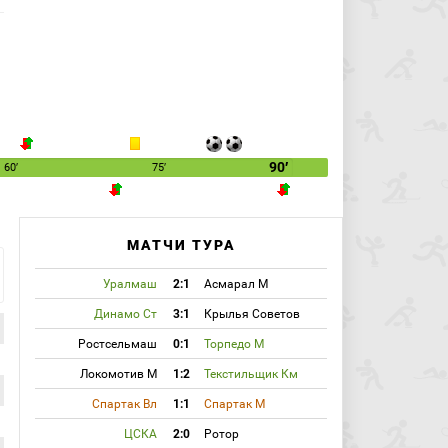
90′
60′
75′
МАТЧИ ТУРА
Уралмаш
2:1
Асмарал М
Динамо Ст
3:1
Крылья Советов
Ростсельмаш
0:1
Торпедо М
Локомотив М
1:2
Текстильщик Км
Спартак Вл
1:1
Спартак М
ЦСКА
2:0
Ротор