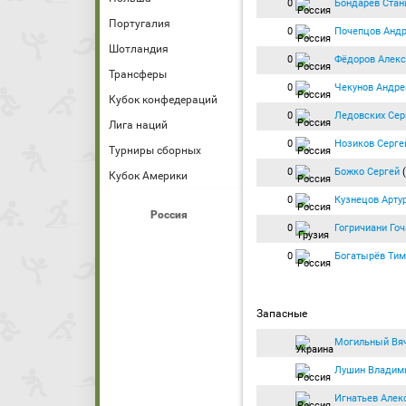
0
Бондарев Стан
Португалия
0
Почепцов Анд
Шотландия
0
Фёдоров Алек
Трансферы
0
Чекунов Андре
Кубок конфедераций
0
Ледовских Сер
Лига наций
0
Нозиков Серге
Турниры сборных
0
Божко Сергей
Кубок Америки
0
Кузнецов Арту
Россия
0
Гогричиани Гоч
0
Богатырёв Тим
Запасные
Могильный Вя
Лушин Владим
Игнатьев Алек