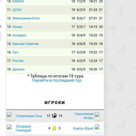
10
КАМАЗ
18
7/2/9
18-21
23
11
ЦСКА
18
6/3/9
21-24
21
12
Жемчужина-Сочи
18
5/6/7
27-31
21
р
13
Океан
17
5/5/7
14-19
20
14
Асмарал
18
5/4/9
15-25
19
15
Крылья Советов
18
4/6/8
19-25
18
16
Луч
17
4/5/8
10-22
17
17
Ростов
18
4/5/9
12-24
17
18
Динамо
18
4/5/9
16-26
17
* Таблица по итогам 19 тура
Перейти в последний тур
ИГРОКИ
Симутенков
13
16
Гогричиани Гоча
Игорь
Бондарук
4
5
Ковтун Юрий
Геннадий