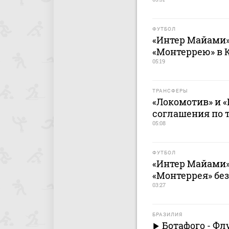
ФУТБОЛ
«Интер Майами»
«Монтеррею» в 
05:19
ТРАНСФЕРЫ
«Локомотив» и «
соглашения по 
05:08
ФУТБОЛ
«Интер Майами»
«Монтеррея» бе
03:27
БРАЗИЛИЯ
Ботафого - Ф