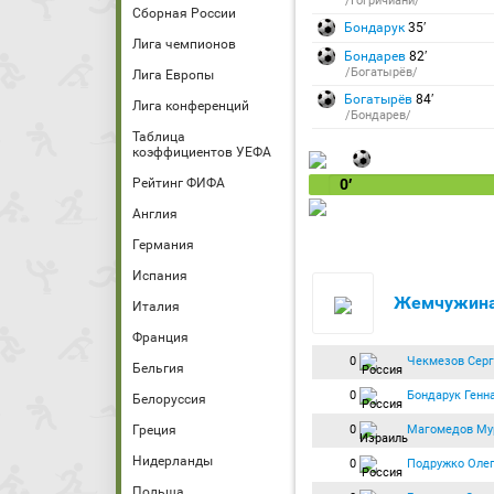
/Гогричиани/
Сборная России
Бондарук
35′
Лига чемпионов
Бондарев
82′
/Богатырёв/
Лига Европы
Богатырёв
84′
Лига конференций
/Бондарев/
Таблица
коэффициентов УЕФА
Рейтинг ФИФА
0′
Англия
Германия
Испания
Жемчужина
Италия
Франция
0
Чекмезов Серг
Бельгия
0
Бондарук Генн
Белоруссия
0
Магомедов Му
Греция
Нидерланды
0
Подружко Оле
Польша