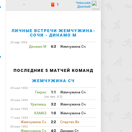
Черышев
-
1
Дмитрий
ЛИЧНЫЕ ВСТРЕЧИ ЖЕМЧУЖИНА-
СОЧИ - ДИНАМО М
20 мар 1993
Динамо М
6:3
Жемчужина Сч
ПОСЛЕДНИЕ 5 МАТЧЕЙ КОМАНД
ЖЕМЧУЖИНА СЧ
05 июл 1993
Гекрис
1:1
Жемчужина Сч
(по пен. 4:3)
29 июн 1993
Уралмаш
3:2
Жемчужина Сч
26 июн 1993
КАМАЗ
1:0
Жемчужина Сч
17 июн 1993
Жемчужина Сч
2:2
Спартак Вл
09 июн 1993
Жемчужина Сч
4:2
Динамо Ст