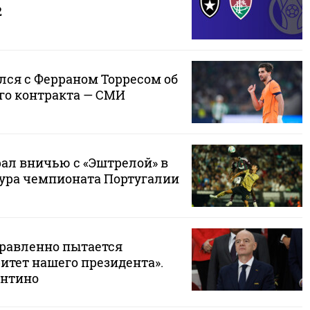
2
лся с Ферраном Торресом об
го контракта — СМИ
рал вничью с «Эштрелой» в
тура чемпионата Португалии
правленно пытается
итет нашего президента».
антино