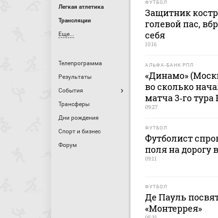
ФУТБОЛ
Легкая атлетика
Защитник костр
Трансляции
голевой пас, вб
себя
Еще...
10:16
Телепрограмма
АЛЬФА-БАНК РПЛ
«Динамо» (Москв
Результаты
во сколько нача
События
матча 3‑го тура 
Трансферы
09:27
Дни рождения
ФУТБОЛ
Спорт и бизнес
Футболист спро
Форум
поля на дорогу 
09:11
ФУТБОЛ
Де Пауль посвят
«Монтеррея»
05:31