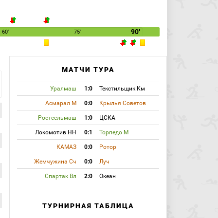
90′
60′
75′
МАТЧИ ТУРА
Уралмаш
1:0
Текстильщик Км
Асмарал М
0:0
Крылья Советов
Ростсельмаш
1:0
ЦСКА
Локомотив НН
0:1
Торпедо М
КАМАЗ
0:0
Ротор
Жемчужина Сч
0:0
Луч
Спартак Вл
2:0
Океан
ТУРНИРНАЯ ТАБЛИЦА