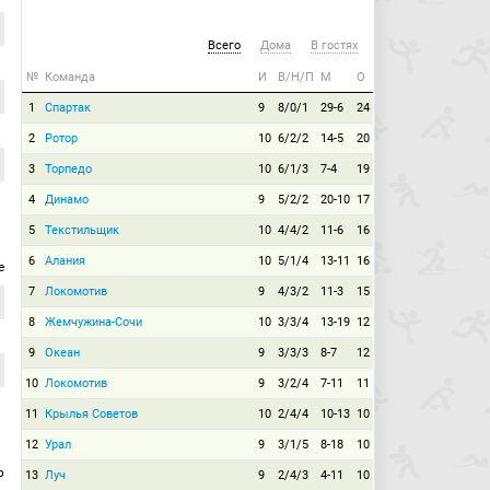
Всего
Дома
В гостях
№
Команда
И
В/Н/П
М
О
1
Спартак
9
8/0/1
29-6
24
2
Ротор
10
6/2/2
14-5
20
3
Торпедо
10
6/1/3
7-4
19
4
Динамо
9
5/2/2
20-10
17
5
Текстильщик
10
4/4/2
11-6
16
6
Алания
10
5/1/4
13-11
16
е
7
Локомотив
9
4/3/2
11-3
15
8
Жемчужина-Сочи
10
3/3/4
13-19
12
9
Океан
9
3/3/3
8-7
12
10
Локомотив
9
3/2/4
7-11
11
11
Крылья Советов
10
2/4/4
10-13
10
12
Урал
9
3/1/5
8-18
10
р
13
Луч
9
2/4/3
4-11
10