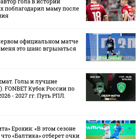
автор гола в истории
ех поблагодарил маму после
ния
первом официальном матче
я меня это шанс вгрызаться
хмат. Голы и лучшие
. FONBET Кубок России по
026 - 2027 гг. Путь РПЛ.
та» Ерохин: «В этом сезоне
что «Балтика» отберет очки