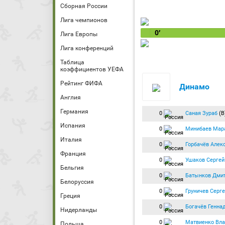
Сборная России
Лига чемпионов
0′
Лига Европы
Лига конференций
Таблица
коэффициентов УЕФА
Рейтинг ФИФА
Динамо
Англия
Германия
0
Саная Зураб
(В
Испания
0
Минибаев Мар
Италия
0
Горбачёв Алек
Франция
0
Ушаков Сергей
Бельгия
0
Батынков Дми
Белоруссия
0
Груничев Серг
Греция
0
Богачёв Генна
Нидерланды
0
Матвиенко Вл
Польша