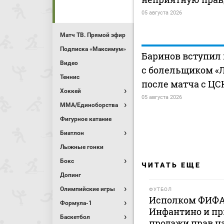
05 августа 2026
Матч ТВ. Прямой эфир
Подписка «Максимум»
Баринов вступил 
Видео
с болельщиком «
Теннис
после матча с ЦС
Хоккей
05 августа 2026
MMA/Единоборства
Фигурное катание
Биатлон
Лыжные гонки
Бокс
ЧИТАТЬ ЕЩЕ
Допинг
Олимпийские игры
ФУТБОЛ
Исполком ФИФА
Формула-1
Инфантино и пр
Баскетбол
продажи прав н