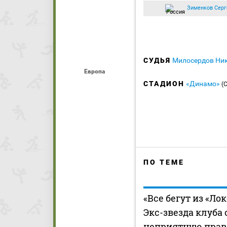
Зименков Серг
СУДЬЯ
Милосердов Ни
Европа
СТАДИОН
«Динамо»
(
ПО ТЕМЕ
«Все бегут из «Ло
Экс-звезда клуба
неприятную прав