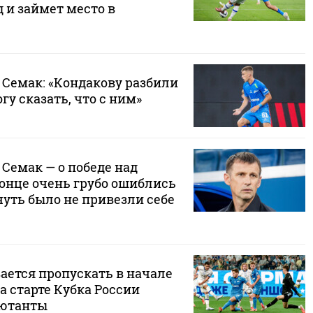
 и займет место в
 Семак: «Кондакову разбили
гу сказать, что с ним»
 Семак — о победе над
конце очень грубо ошиблись
 чуть было не привезли себе
ается пропускать в начале
на старте Кубка России
бютанты