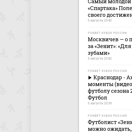
Самый молодой 
«Спартака» Пол
своего достиже
5 августа 23:43
FONBET КУБОК РОССИИ
Москвичев — о 
за «Зенит»: «Дл
зубами»
5 августа 23:42
FONBET КУБОК РОССИИ
Краснодар - А
моменты (видео)
футболу сезона 2
Футбол
5 августа 23:39
FONBET КУБОК РОССИИ
Футболист «Зени
можно ожидать, 