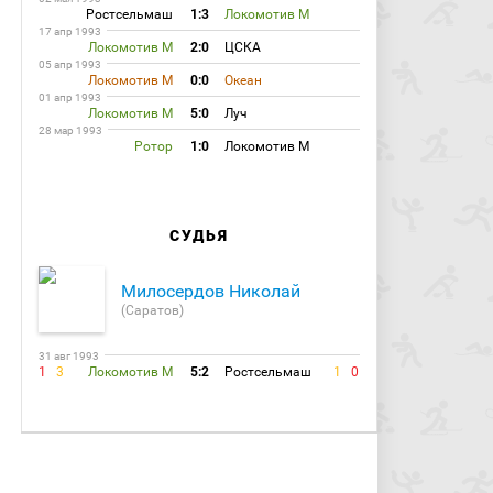
Ростсельмаш
1:3
Локомотив М
17 апр 1993
Локомотив М
2:0
ЦСКА
05 апр 1993
Локомотив М
0:0
Океан
01 апр 1993
Локомотив М
5:0
Луч
28 мар 1993
Ротор
1:0
Локомотив М
СУДЬЯ
Милосердов Николай
(Саратов)
31 авг 1993
1
3
Локомотив М
5:2
Ростсельмаш
1
0