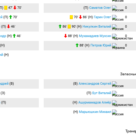
П)
47′
70′
(П)
Саматов Олег
0
ей
(П)
70′
70′
86′ (Н)
Гарин Олег
0
м
(П)
46′
86′
90′ (Н)
Никулкин Виталий
0
андр
(Н)
46′
88′ (Н)
Мухамадиев Мухсин
0
(Н)
88′ (Н)
Петров Юрий
0
ий
(Н)
Запасны
ндрей
(В)
(В)
Александров Сергей
(З)
(П)
Бут Виталий
й
(П)
(Н)
Ашурмамадов Алиёр
(Н)
Марьюшкин Михаил
Трене