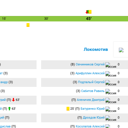
45′
15′
30′
Локомотив
)
(В)
Овчинников Сергей
0
ат
(З)
(З)
Арифуллин Алексей
0
сандр
(З)
(З)
Подпалый Сергей
0
(З)
(З)
Сабитов Равиль
0
трий
(П)
63′
(П)
Аленичев Дмитрий
0
ей
(П)
63′
25′ (П)
Батуренко Юрий
0
дий
(П)
(П)
Дроздов Юрий
0
адислав
(П)
(П)
Косолапов Алексей
0