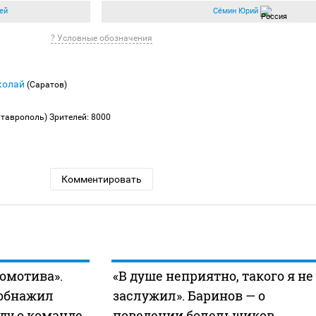
ей
Сёмин Юрий
? Условные обозначения
колай
(Саратов)
Ставрополь)
Зрителей: 8000
Комментировать
комотива».
«В душе неприятно, такого я не
 обнажил
заслужил». Баринов — о
ду о команде
поведении болельщиков