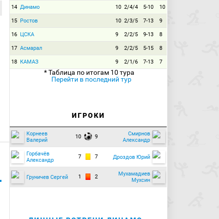
14
Динамо
10
2/4/4
5-10
10
15
Ростов
10
2/3/5
7-13
9
16
ЦСКА
9
2/2/5
9-13
8
17
Асмарал
9
2/2/5
5-15
8
18
КАМАЗ
9
2/1/6
7-13
7
* Таблица по итогам 10 тура
Перейти в последний тур
ИГРОКИ
Корнеев
Смирнов
10
9
Валерий
Александр
Горбачёв
7
7
Дроздов Юрий
Александр
Мухамадиев
1
2
Груничев Сергей
Мухсин