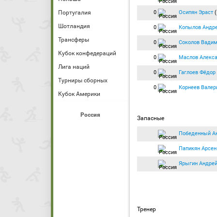
0
Осипян Эраст
(
Португалия
Шотландия
0
Копылов Андр
Трансферы
0
Соколов Вади
Кубок конфедераций
0
Маслов Алекс
Лига наций
0
Гаглоев Фёдор
Турниры сборных
0
Корнеев Валер
Кубок Америки
Россия
Запасные
Победенный А
Папикян Арсен
Ярыгин Андре
Тренер