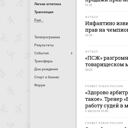
Легкая атлетика
01:18
Трансляции
ФУТБОЛ
Еще...
Инфантино изви
прав на чемпио
01:00
Телепрограмма
Результаты
ФУТБОЛ
События
«ПСЖ» разгромн
Трансферы
товарищеском м
Дни рождения
00:05
Спорт и бизнес
Форум
FONBET КУБОК РОССИИ
«Здорово арбитр
такое». Тренер 
работу судей в 
5 августа 23:45
FONBET КУБОК РОССИИ