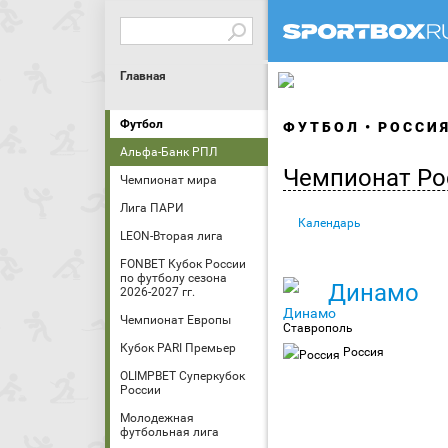
Главная
Футбол
ФУТБОЛ
РОССИ
Альфа-Банк РПЛ
Чемпионат Ро
Чемпионат мира
Лига ПАРИ
Календарь
LEON-Вторая лига
FONBET Кубок России
по футболу сезона
Динамо
2026-2027 гг.
Чемпионат Европы
Ставрополь
Кубок PARI Премьер
Россия
OLIMPBET Суперкубок
России
Молодежная
футбольная лига