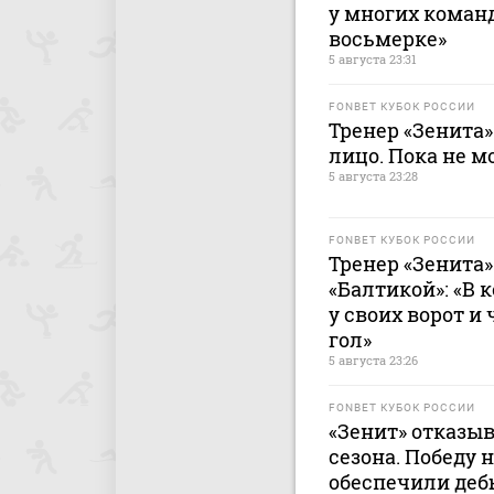
у многих команд
восьмерке»
5 августа 23:31
FONBET КУБОК РОССИИ
Тренер «Зенита»
лицо. Пока не мо
5 августа 23:28
FONBET КУБОК РОССИИ
Тренер «Зенита»
«Балтикой»: «В 
у своих ворот и
гол»
5 августа 23:26
FONBET КУБОК РОССИИ
«Зенит» отказыв
сезона. Победу 
обеспечили де