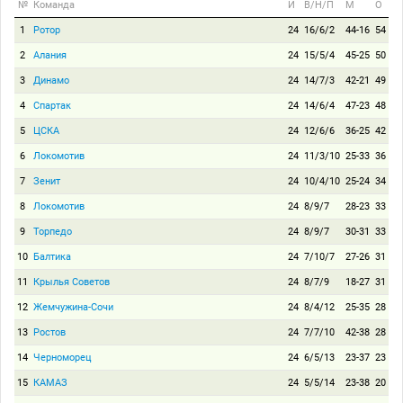
№
Команда
И
В/Н/П
М
О
1
Ротор
24
16/6/2
44-16
54
2
Алания
24
15/5/4
45-25
50
3
Динамо
24
14/7/3
42-21
49
4
Спартак
24
14/6/4
47-23
48
5
ЦСКА
24
12/6/6
36-25
42
6
Локомотив
24
11/3/10
25-33
36
7
Зенит
24
10/4/10
25-24
34
8
Локомотив
24
8/9/7
28-23
33
9
Торпедо
24
8/9/7
30-31
33
10
Балтика
24
7/10/7
27-26
31
11
Крылья Советов
24
8/7/9
18-27
31
12
Жемчужина-Сочи
24
8/4/12
25-35
28
13
Ростов
24
7/7/10
42-38
28
14
Черноморец
24
6/5/13
23-37
23
15
КАМАЗ
24
5/5/14
23-38
20