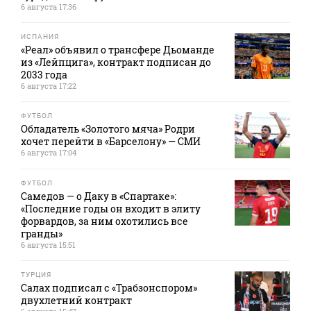
6 августа 17:36
ИСПАНИЯ
«Реал» объявил о трансфере Дьоманде
из «Лейпцига», контракт подписан до
2033 года
6 августа 17:22
ФУТБОЛ
Обладатель «Золотого мяча» Родри
хочет перейти в «Барселону» — СМИ
6 августа 17:04
ФУТБОЛ
Самедов — о Даку в «Спартаке»:
«Последние годы он входит в элиту
форвардов, за ним охотились все
гранды»
6 августа 15:51
ТУРЦИЯ
Салах подписал с «Трабзонспором»
двухлетний контракт