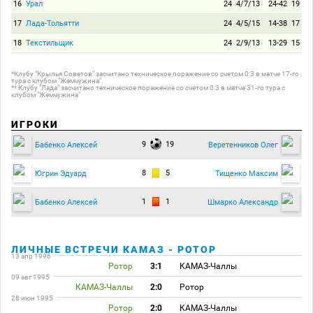
16
Урал
24
4/7/13
24-42
19
17
Лада-Тольятти
24
4/5/15
14-38
17
18
Текстильщик
24
2/9/13
13-29
15
*Клубу "Крылья Советов" засчитано техническое поражение со счетом 0:3 в матче 17-го
тура с клубом "Жемчужина".
** Клубу "Лада" засчитано техническое поражение со счетом 0:3 в матче 31-го тура с
клубом "Жемчужина"
ИГРОКИ
9
19
Бабенко Алексей
Веретенников Олег
8
5
Югрин Эдуард
Тищенко Максим
1
1
Бабенко Алексей
Шмарко Александр
ЛИЧНЫЕ ВСТРЕЧИ КАМАЗ - РОТОР
13 апр 1996
Ротор
3:1
КАМАЗ-Чаллы
09 авг 1995
КАМАЗ-Чаллы
2:0
Ротор
28 июн 1995
Ротор
2:0
КАМАЗ-Чаллы