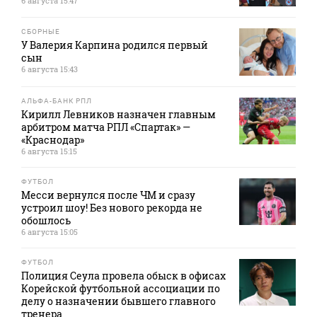
6 августа 15:47
СБОРНЫЕ
У Валерия Карпина родился первый
сын
6 августа 15:43
АЛЬФА-БАНК РПЛ
Кирилл Левников назначен главным
арбитром матча РПЛ «Спартак» —
«Краснодар»
6 августа 15:15
ФУТБОЛ
Месси вернулся после ЧМ и сразу
устроил шоу! Без нового рекорда не
обошлось
6 августа 15:05
ФУТБОЛ
Полиция Сеула провела обыск в офисах
Корейской футбольной ассоциации по
делу о назначении бывшего главного
тренера