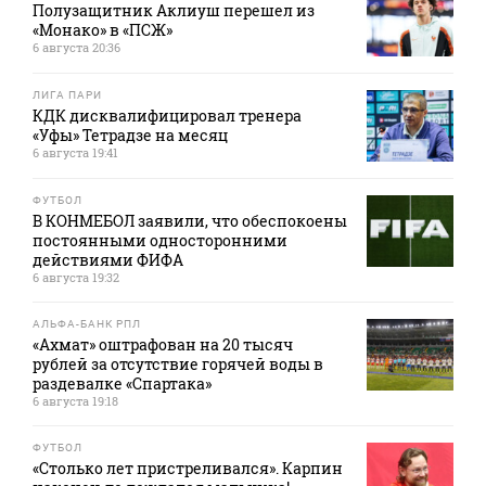
Полузащитник Аклиуш перешел из
«Монако» в «ПСЖ»
6 августа 20:36
ЛИГА ПАРИ
КДК дисквалифицировал тренера
«Уфы» Тетрадзе на месяц
6 августа 19:41
ФУТБОЛ
В КОНМЕБОЛ заявили, что обеспокоены
постоянными односторонними
действиями ФИФА
6 августа 19:32
АЛЬФА-БАНК РПЛ
«Ахмат» оштрафован на 20 тысяч
рублей за отсутствие горячей воды в
раздевалке «Спартака»
6 августа 19:18
ФУТБОЛ
«Столько лет пристреливался». Карпин