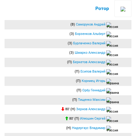
Ротор
(В)
Саморуков Андрей
(З)
Борзенков Альберт
(З)
Бурлаченко Валерий
(З)
Шмарко Александр
(П)
Беркетов Александр
(П)
Есипов Валерий
(П)
Корниец Игорь
(П)
Орбу Геннадий
(П)
Тищенко Максим
80′ (Н)
Зернов Александр
80′ (П)
Илюшин Сергей
(Н)
Нидергаус Владимир