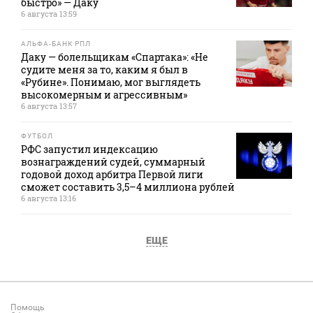
быстро» — Даку
6 августа 13:59
АЛЬФА-БАНК РПЛ
Даку — болельщикам «Спартака»: «Не
судите меня за то, каким я был в
«Рубине». Понимаю, мог выглядеть
высокомерным и агрессивным»
6 августа 13:57
ФУТБОЛ
РФС запустил индексацию
вознаграждений судей, суммарный
годовой доход арбитра Первой лиги
сможет составить 3,5–4 миллиона рублей
6 августа 13:16
ЕЩЕ
Помощь