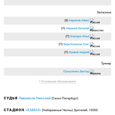
Запасные
(В)
Каримов Айрат
(П)
Абрамов Виталий
(П)
Бородин Илья
(П)
Веретенников Олег
(П)
Кривов Андрей
Тренер
Прокопенко Виктор
? Условные обозначения
СУДЬЯ
Левников Николай
(Санкт-Петербург)
СТАДИОН
«КАМАЗ»
(Набережные Челны)
Зрителей: 10000