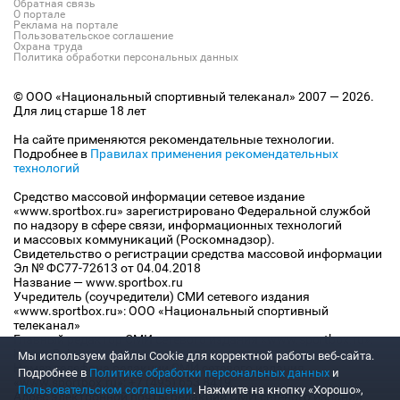
Обратная связь
О портале
Реклама на портале
Пользовательское соглашение
Охрана труда
Политика обработки персональных данных
© ООО «Национальный спортивный телеканал» 2007 — 2026.
Для лиц старше 18 лет
На сайте применяются рекомендательные технологии.
Подробнее в
Правилах применения рекомендательных
технологий
Средство массовой информации сетевое издание
«www.sportbox.ru» зарегистрировано Федеральной службой
по надзору в сфере связи, информационных технологий
и массовых коммуникаций (Роскомнадзор).
Свидетельство о регистрации средства массовой информации
Эл № ФС77-72613 от 04.04.2018
Название — www.sportbox.ru
Учредитель (соучредители) СМИ сетевого издания
«www.sportbox.ru»: ООО «Национальный спортивный
телеканал»
Главный редактор СМИ сетевого издания «www.sportbox.ru»:
Конов В.А.
Мы используем файлы Сookie для корректной работы веб-сайта.
Номер телефона редакции СМИ сетевого издания
Подробнее в
Политике обработки персональных данных
и
«www.sportbox.ru»: +7 (495) 653 8419
Пользовательском соглашении
. Нажмите на кнопку «Хорошо»,
Адрес электронной почты редакции СМИ сетевого издания