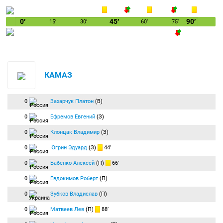
0′
45′
90′
15′
30′
60′
75′
КАМАЗ
0
Захарчук Платон
(В)
0
Ефремов Евгений
(З)
0
Клонцак Владимир
(З)
0
Югрин Эдуард
(З)
44′
0
Бабенко Алексей
(П)
66′
0
Евдокимов Роберт
(П)
0
Зубков Владислав
(П)
0
Матвеев Лев
(П)
88′