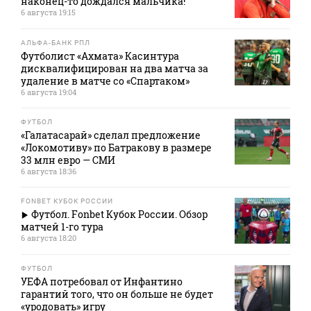
наконец-то дождался мальчика!
6 августа 19:15
АЛЬФА-БАНК РПЛ
Футболист «Ахмата» Касинтура
дисквалифицирован на два матча за
удаление в матче со «Спартаком»
6 августа 19:04
ФУТБОЛ
«Галатасарай» сделал предложение
«Локомотиву» по Батракову в размере
33 млн евро — СМИ
6 августа 18:36
FONBET КУБОК РОССИИ
Футбол. Fonbet Кубок России. Обзор
матчей 1-го тура
6 августа 18:20
ФУТБОЛ
УЕФА потребовал от Инфантино
гарантий того, что он больше не будет
«уродовать» игру