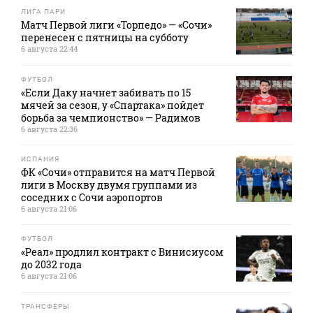
ЛИГА ПАРИ
Матч Первой лиги «Торпедо» — «Сочи»
перенесен с пятницы на субботу
6 августа 22:44
ФУТБОЛ
«Если Даку начнет забивать по 15
мячей за сезон, у «Спартака» пойдет
борьба за чемпионство» — Радимов
6 августа 22:36
ИСПАНИЯ
ФК «Сочи» отправится на матч Первой
лиги в Москву двумя группами из
соседних с Сочи аэропортов
6 августа 21:06
ФУТБОЛ
«Реал» продлил контракт с Винисиусом
до 2032 года
6 августа 21:06
ТРАНСФЕРЫ