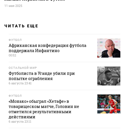
11 мая 2025
ЧИТАТЬ ЕЩЕ
ФУТБОЛ
Африканская конфедерация футбола
поддержала Инфантино
00:52
ОСТАЛЬНОЙ МИР
Футболиста в Уганде убили при
попытке ограбления
6 августа 23:41
ФУТБОЛ
«Монако» обыграл «Хетафе» в
товарищеском матче, Головин не
отметился результативными
действиями
6 августа 23:11