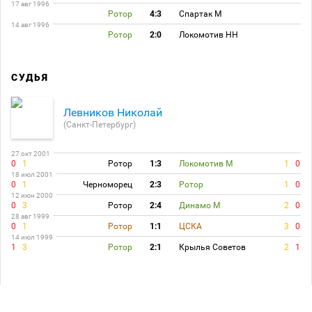
17 авг 1996
Ротор
4:3
Спартак М
14 авг 1996
Ротор
2:0
Локомотив НН
СУДЬЯ
Левников Николай
(Санкт-Петербург)
27 окт 2001
0
1
Ротор
1:3
Локомотив М
1
0
18 июл 2001
0
1
Черноморец
2:3
Ротор
1
0
12 июн 2000
0
3
Ротор
2:4
Динамо М
2
0
28 авг 1999
0
1
Ротор
1:1
ЦСКА
3
0
14 июл 1999
1
3
Ротор
2:1
Крылья Советов
2
1