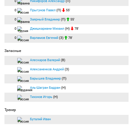
0
Никифоров Александр
(П)
0
Прыгунов Павел
(П)
55′
0
Заярный Владимир
(П)
55′
0
Джишкариани Михаил
(Н)
78′
0
Варламов Евгений
(З)
78′
Запасные
Алескаров Валерий
(В)
Алексаненков Андрей
(З)
Барышев Владимир
(П)
Аль-Шагран Бадран
(Н)
Тихонов Игорь
(Н)
Тренер
Буталий Иван