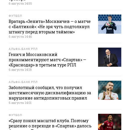
6 августа 14:55
ФУТБОЛ
Вратарь «Зенита» Москвичев — о матче
с «Балтикой»: «Не зря чуть подтолкнул
штангу перед вторым таймом»
6 августа 14:46
АЛЬФА-БАНК РПЛ
Генич и Моссаковский
прокомментируют матч «Спартак» —
«Краснодар» в третьем туре РПЛ
6 августа 14:18
АЛЬФА-БАНК РПЛ
Заболотный сообщил, что получил
шестимесячную дисквалификацию за
нарушение антидопинговых правил
6 августа 14:01
ФУТБОЛ
«Сразу понял масштаб клуба. Поэтому
решение о переходе в «Спартак» далось