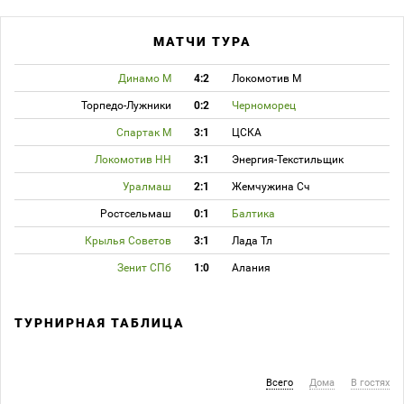
МАТЧИ ТУРА
Динамо М
4:2
Локомотив М
Торпедо-Лужники
0:2
Черноморец
Спартак М
3:1
ЦСКА
Локомотив НН
3:1
Энергия-Текстильщик
Уралмаш
2:1
Жемчужина Сч
Ростсельмаш
0:1
Балтика
Крылья Советов
3:1
Лада Тл
Зенит СПб
1:0
Алания
ТУРНИРНАЯ ТАБЛИЦА
Всего
Дома
В гостях