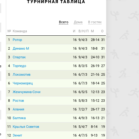
ТУРНИРНАЯ ТАБЛИЦА
Всего
Дома
В гостях
№
Команда
И
В/Н/П
М
О
1
Ротор
16
9/4/3
28-14
31
2
Динамо М
16
9/4/3
18-8
31
3
Спартак
16
9/4/3
24-10
31
е
4
Торпедо
16
8/3/5
26-19
27
5
Локомотив
16
6/7/3
21-16
25
6
Черноморец
16
6/7/3
18-14
25
7
Жемчужина-Сочи
16
6/5/5
12-13
23
8
Ростов
16
5/8/3
15-12
23
9
Алания
16
7/2/7
26-17
23
10
Балтика
16
4/9/3
16-13
21
11
Крылья Советов
16
5/4/7
8-14
19
р
12
Зенит
16
4/7/5
9-13
19