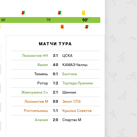
90′
60′
75′
МАТЧИ ТУРА
Локомотив НН
3:1
ЦСКА
Факел
4:0
КАМАЗ-Чаллы
Тюмень
0:1
Балтика
Ротор
1:2
Торпедо-Лужники
Жемчужина Сч
2:1
Шинник
Локомотив М
0:0
Зенит СПб
Ростсельмаш
1:1
Крылья Советов
Алания
2:0
Спартак М