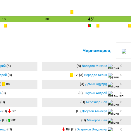
45′
15′
30′
Черноморец
трий
(В)
(В)
Володин Михаил
0
дрей
(З)
17′ (З)
Берадзе Бесик
0
З)
88′
(З)
Демин Эдуард
0
й
(З)
(З)
Шкурин Андрей
0
(П)
(П)
Березнер Лев
0
й
(П)
80′
(П)
Догузов Альберт
0
й
(Н)
80′
(П)
Майоров Лев
0
андр
(П)
89′ (П)
Остриков Владимир
0