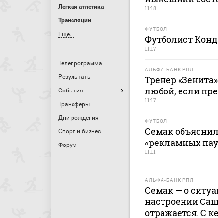
Легкая атлетика
11:18
Трансляции
ФУТБОЛ
Еще...
Футболист Конд
11:17
Телепрограмма
АЛЬФА-БАНК РПЛ
Результаты
Тренер «Зенита»
любой, если пре
События
11:17
Трансферы
Дни рождения
ФУТБОЛ
Семак объяснил
Спорт и бизнес
«рекламных пауз
Форум
11:11
АЛЬФА-БАНК РПЛ
Семак — о ситуа
настроении Саш
отражается. С к