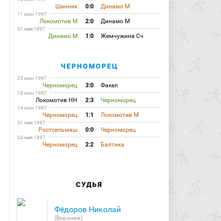
Шинник
0:0
Динамо М
11 июн 1997
Локомотив М
2:0
Динамо М
31 мая 1997
Динамо М
1:0
Жемчужина Сч
ЧЕРНОМОРЕЦ
25 июн 1997
Черноморец
3:0
Факел
18 июн 1997
Локомотив НН
2:3
Черноморец
14 июн 1997
Черноморец
1:1
Локомотив М
31 мая 1997
Ростсельмаш
0:0
Черноморец
24 мая 1997
Черноморец
2:2
Балтика
СУДЬЯ
Фёдоров Николай
(Воронеж)