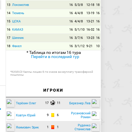
13
Локомотив
16
5/3/8
12-18
18
14
Тюмень
16
4/4/8
13-19
16
15
ЦСКА
16
4/4/8
13-21
16
16
КАМАЗ
16
5/1/10
16-32
16
17
Шинник
16
3/7/6
13-23
16
18
Факел
16
3/1/12
9-21
10
* Таблица по итогам 16 тура
Перейти в последний тур
*КАМАЗ-Чаллы лишен 6-ти очков за неуплату трансферной
пошлины
ИГРОКИ
17
11
Терёхин Олег
Березнер Лев
Русановский
9
6
Ковтун Юрий
Роман
Руденко
1
1
Яхимович Эрик
Станислав