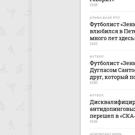
10:58
АЛЬФА-БАНК РПЛ
Футболист «Зени
влюбился в Пет
много лет здесь
10:53
ФУТБОЛ
Футболист «Зени
Дугласом Санто
друг, который п
10:45
ФУТБОЛ
Дисквалифицир
антидопинговы
перешел в «СКА
10:26
ЧЕМПИОНАТ МИРА