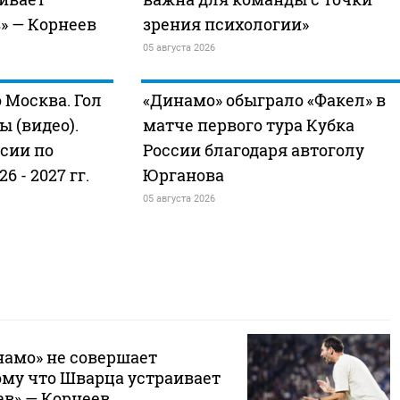
» — Корнеев
зрения психологии»
05 августа 2026
 Москва. Гол
«Динамо» обыграло «Факел» в
 (видео).
матче первого тура Кубка
сии по
России благодаря автоголу
6 - 2027 гг.
Юрганова
05 августа 2026
намо» не совершает
ому что Шварца устраивает
в» — Корнеев