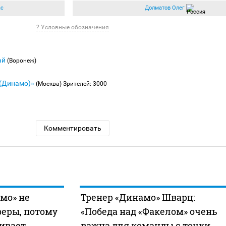
ас
Долматов Олег
? Условные обозначения
ай
(Воронеж)
 (Динамо)»
(Москва)
Зрителей: 3000
Комментировать
мо» не
Тренер «Динамо» Шварц:
феры, потому
«Победа над «Факелом» очень
ивает
важна для команды с точки