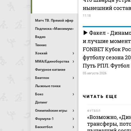
нынешний состав
11:18
Матч ТВ. Прямой эфир
Подписка «Максимум»
Факел - Динамо
Видео
и лучшие моменты
Теннис
FONBET Кубок Рос
Хоккей
футболу сезона 202
MMA/Единоборства
Путь РПЛ. Футбол
Фигурное катание
05 августа 2026
Биатлон
Лыжные гонки
Бокс
ЧИТАТЬ ЕЩЕ
Допинг
Олимпийские игры
ФУТБОЛ
«Возможно, «Ди
Формула-1
трансферы, пот
Баскетбол
нынешний соста