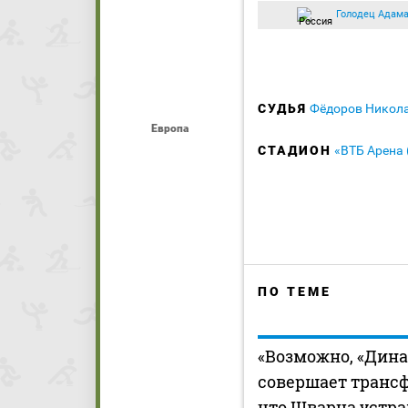
Голодец Адам
СУДЬЯ
Фёдоров Никол
Европа
СТАДИОН
«ВТБ Арена
ПО ТЕМЕ
«Возможно, «Дина
совершает транс
что Шварца устра