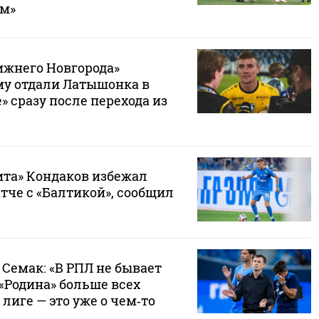
ам»
ижнего Новгорода»
му отдали Латышонка в
» сразу после перехода из
ита» Кондаков избежал
тче с «Балтикой», сообщил
 Семак: «В РПЛ не бывает
«Родина» больше всех
 лиге — это уже о чем‑то