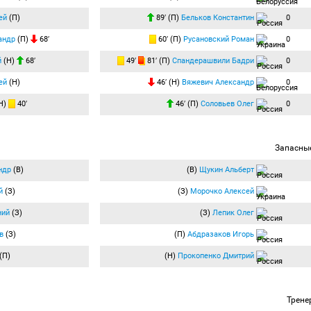
ей
(П)
89′ (П)
Бельков Константин
0
андр
(П)
68′
60′ (П)
Русановский Роман
0
й
(Н)
68′
49′
81′ (П)
Спандерашвили Бадри
0
ей
(Н)
46′ (Н)
Вяжевич Александр
0
Н)
40′
46′ (П)
Соловьев Олег
0
Запасны
ндр
(В)
(В)
Щукин Альберт
й
(З)
(З)
Морочко Алексей
ний
(З)
(З)
Лепик Олег
в
(З)
(П)
Абдразаков Игорь
(П)
(Н)
Прокопенко Дмитрий
Трене