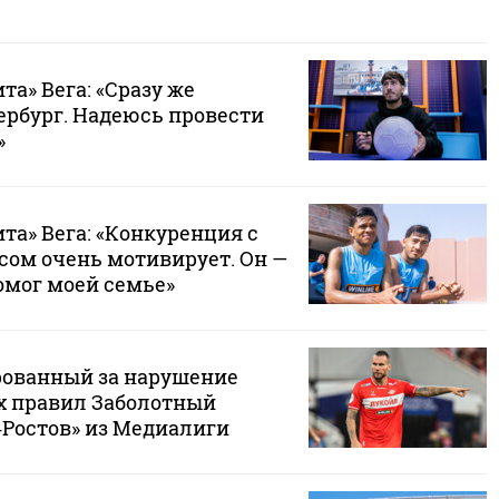
та» Вега: «Сразу же
ербург. Надеюсь провести
»
та» Вега: «Конкуренция с
сом очень мотивирует. Он —
омог моей семье»
ованный за нарушение
х правил Заболотный
‑Ростов» из Медиалиги