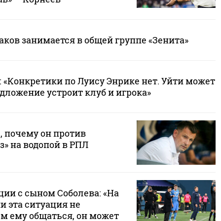
аков занимается в общей группе «Зенита»
: «Конкретики по Луису Энрике нет. Уйти может
дложение устроит клуб и игрока»
, почему он против
» на водопой в РПЛ
ции с сыном Соболева: «На
и эта ситуация не
ем ему общаться, он может