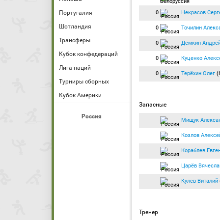
0
Некрасов Серг
Португалия
Шотландия
0
Точилин Алекс
Трансферы
0
Демкин Андре
Кубок конфедераций
0
Куценко Алекс
Лига наций
0
Терёхин Олег
(
Турниры сборных
Кубок Америки
Запасные
Россия
Мищук Алекса
Козлов Алексе
Кораблев Евге
Царёв Вячесла
Кулев Виталий
Тренер