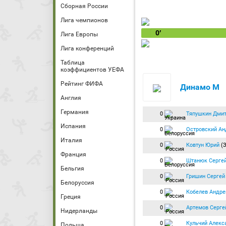
Сборная России
Лига чемпионов
0′
Лига Европы
Лига конференций
Таблица
коэффициентов УЕФА
Рейтинг ФИФА
Динамо М
Англия
Германия
0
Тяпушкин Дми
Испания
0
Островский Ан
Италия
0
Ковтун Юрий
(
Франция
0
Штанюк Серге
Бельгия
0
Гришин Сергей
Белоруссия
0
Кобелев Андре
Греция
0
Артемов Серге
Нидерланды
0
Кульчий Алекс
Польша