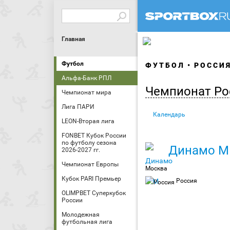
Главная
Футбол
ФУТБОЛ
РОССИ
Альфа-Банк РПЛ
Чемпионат Ро
Чемпионат мира
Лига ПАРИ
Календарь
LEON-Вторая лига
FONBET Кубок России
по футболу сезона
Динамо М
2026-2027 гг.
Чемпионат Европы
Москва
Кубок PARI Премьер
Россия
OLIMPBET Суперкубок
России
Молодежная
футбольная лига