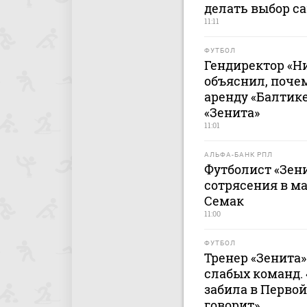
делать выбор с
11:11
ФУТБОЛ
Гендиректор «Н
объяснил, поче
аренду «Балтике
«Зенита»
11:01
АЛЬФА-БАНК РПЛ
Футболист «Зен
сотрясения в ма
Семак
11:00
ФУТБОЛ
Тренер «Зенита»
слабых команд. 
забила в Первой
говорит»