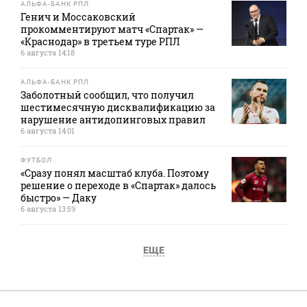
АЛЬФА-БАНК РПЛ
Генич и Моссаковский
прокомментируют матч «Спартак» —
«Краснодар» в третьем туре РПЛ
6 августа 14:18
АЛЬФА-БАНК РПЛ
Заболотный сообщил, что получил
шестимесячную дисквалификацию за
нарушение антидопинговых правил
6 августа 14:01
ФУТБОЛ
«Сразу понял масштаб клуба. Поэтому
решение о переходе в «Спартак» далось
быстро» — Даку
6 августа 13:59
ЕЩЕ