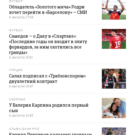
ФУТБОЛ
Обладатель «Золотого мяча» Родри
хочет перейти в «Барселону» — СМИ
6 августа 17:04
ФУТБОЛ
Самедов — о Даку в «Спартаке»:
«Последние годы он входит в элиту
форвардов, за ним охотились все
гранды»
6 августа 15:51
ТУРЦИЯ
Салах подписал с «Трабзонспором»
двухлетний контракт
6 августа 15:47
СБОРНЫЕ
У Валерия Карпина родился первый
сын
6 августа 15:43
АЛЬФА-БАНК РПЛ
Кирилл Левников назначен главным