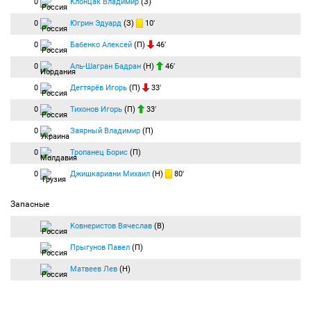
0
Клонцак Владимир
(З)
0
Югрин Эдуард
(З)
10′
0
Бабенко Алексей
(П)
46′
0
Аль-Шагран Бадран
(Н)
46′
0
Дегтярёв Игорь
(П)
33′
0
Тихонов Игорь
(П)
33′
0
Заярный Владимир
(П)
0
Тропанец Борис
(П)
0
Джишкариани Михаил
(Н)
80′
Запасные
Ковнеристов Вячеслав
(В)
Прыгунов Павел
(П)
Матвеев Лев
(Н)