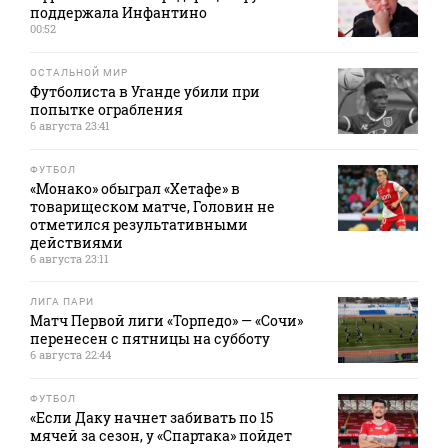
поддержала Инфантино
00:52
ОСТАЛЬНОЙ МИР
Футболиста в Уганде убили при
попытке ограбления
6 августа 23:41
ФУТБОЛ
«Монако» обыграл «Хетафе» в
товарищеском матче, Головин не
отметился результативными
действиями
6 августа 23:11
ЛИГА ПАРИ
Матч Первой лиги «Торпедо» — «Сочи»
перенесен с пятницы на субботу
6 августа 22:44
ФУТБОЛ
«Если Даку начнет забивать по 15
мячей за сезон, у «Спартака» пойдет