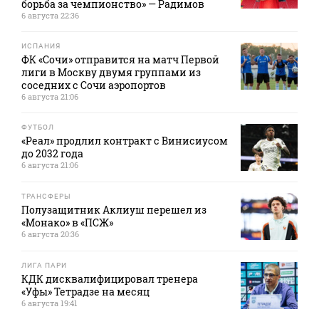
борьба за чемпионство» — Радимов
6 августа 22:36
ИСПАНИЯ
ФК «Сочи» отправится на матч Первой
лиги в Москву двумя группами из
соседних с Сочи аэропортов
6 августа 21:06
ФУТБОЛ
«Реал» продлил контракт с Винисиусом
до 2032 года
6 августа 21:06
ТРАНСФЕРЫ
Полузащитник Аклиуш перешел из
«Монако» в «ПСЖ»
6 августа 20:36
ЛИГА ПАРИ
КДК дисквалифицировал тренера
«Уфы» Тетрадзе на месяц
6 августа 19:41