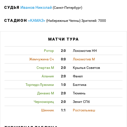
СУДЬЯ
Иванов Николай
(Санкт-Петербург)
СТАДИОН
«КАМАЗ»
(Набережные Челны)
Зрителей: 7000
МАТЧИ ТУРА
Ротор
2:0
Локомотив НН
Жемчужина Сч
0:0
Локомотив М
Спартак М
2:0
Крылья Советов
Алания
2:0
Факел
Торпедо-Лужники
1:0
Балтика
Динамо М
2:0
Тюмень
Черноморец
2:0
Зенит СПб
Шинник
1:1
Ростсельмаш