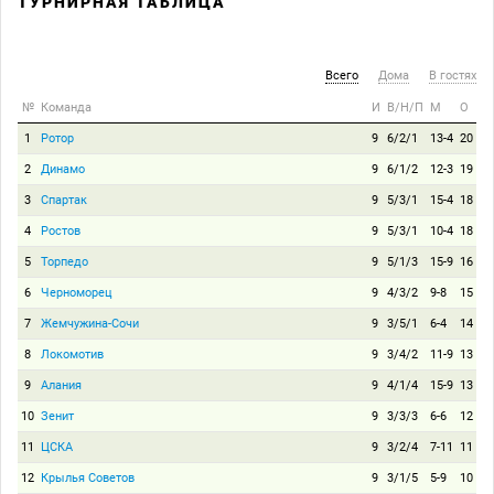
ТУРНИРНАЯ ТАБЛИЦА
Всего
Дома
В гостях
№
Команда
И
В/Н/П
М
О
1
Ротор
9
6/2/1
13-4
20
2
Динамо
9
6/1/2
12-3
19
3
Спартак
9
5/3/1
15-4
18
4
Ростов
9
5/3/1
10-4
18
5
Торпедо
9
5/1/3
15-9
16
6
Черноморец
9
4/3/2
9-8
15
7
Жемчужина-Сочи
9
3/5/1
6-4
14
8
Локомотив
9
3/4/2
11-9
13
9
Алания
9
4/1/4
15-9
13
10
Зенит
9
3/3/3
6-6
12
11
ЦСКА
9
3/2/4
7-11
11
12
Крылья Советов
9
3/1/5
5-9
10