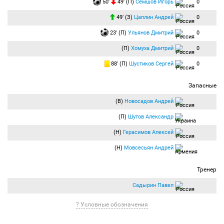
50′
49′ (П)
Семшов Игорь
0
49′ (З)
Цаплин Андрей
0
23′ (П)
Ульянов Дмитрий
0
(П)
Хомуха Дмитрий
0
88′ (П)
Шустиков Сергей
0
Запасные
(В)
Новосадов Андрей
(П)
Шутов Александр
(Н)
Герасимов Алексей
(Н)
Мовсесьян Андрей
Тренер
Садырин Павел
? Условные обозначения