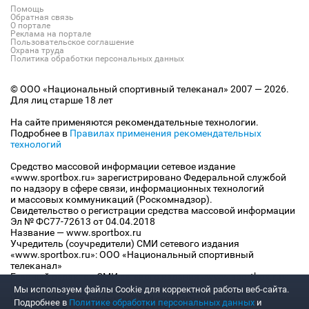
Помощь
Обратная связь
О портале
Реклама на портале
Пользовательское соглашение
Охрана труда
Политика обработки персональных данных
© ООО «Национальный спортивный телеканал» 2007 — 2026.
Для лиц старше 18 лет
На сайте применяются рекомендательные технологии.
Подробнее в
Правилах применения рекомендательных
технологий
Средство массовой информации сетевое издание
«www.sportbox.ru» зарегистрировано Федеральной службой
по надзору в сфере связи, информационных технологий
и массовых коммуникаций (Роскомнадзор).
Свидетельство о регистрации средства массовой информации
Эл № ФС77-72613 от 04.04.2018
Название — www.sportbox.ru
Учредитель (соучредители) СМИ сетевого издания
«www.sportbox.ru»: ООО «Национальный спортивный
телеканал»
Главный редактор СМИ сетевого издания «www.sportbox.ru»:
Конов В.А.
Мы используем файлы Сookie для корректной работы веб-сайта.
Номер телефона редакции СМИ сетевого издания
Подробнее в
Политике обработки персональных данных
и