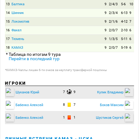
13
Балтика
9
2/4/3
5-6
10
14
Шинник
9
2/3/4
6-13
9
15
Локомотив
9
2/1/6
4-12
7
16
Факел
9
2/0/7
2-10
6
17
Тюмень
9
1/3/5
5-11
6
18
КАМАЗ
9
2/0/7
5-19
6
* Таблица по итогам 9 тура
Перейти в последний тур
*КАМАЗ-Чаллы лишен 6-ти очков за неуплату трансферной пошлины
ИГРОКИ
7
9
Шуканов Юрий
Кулик Владимир
8
7
Бабенко Алексей
Боков Максим
1
1
Бабенко Алексей
Шустиков Сергей
ЛИЧНЫЕ ВСТРЕЧИ КАМАЗ - ЦСКА