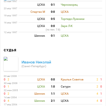
03 мая 1997
ЦСКА
0:1
Черноморец
23 апр 1997
Спартак М
0:0
ЦСКА
19 апр 1997
ЦСКА
0:5
Торпедо-Лужники
16 апр 1997
ЦСКА
0:0
Заря Л-К
(по пен. 7:8)
12 апр 1997
Шинник
0:1
ЦСКА
СУДЬЯ
Иванов Николай
(Санкт-Петербург)
03 авг 2008
0
2
ЦСКА
0:0
Крылья Советов
2
1
30 мар 2008
0
1
ЦСКА
1:0
Сатурн
2
0
22 июн 2005
0
2
Шинник
1:1
ЦСКА
4
1
14 авг 2004
0
4
Шинник
2:1
ЦСКА
4
0
17 апр 2004