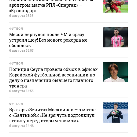
арбитром матча РПЛ «Спартак» —
«Краснодар»
6 августа 15:15
ФУТБОЛ
Месси вернулся после ЧМ и сразу
устроил шоу! Без нового рекорда не
обошлось
6 августа 15:05
ФУТБОЛ
Полиция Сеула провела обыск в офисах
Корейской футбольной ассоциации по
делу о назначении бывшего главного
тренера
6 августа 14:55
ФУТБОЛ
Вратарь «Зенита» Москвичев — о матче
с «Балтикой»: «Не зря чуть подтолкнул
штангу перед вторым таймом»
6 августа 14:46