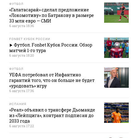
ФУТБОЛ
«Галатасарай» сделал предложение
«Локомотиву» по Батракову в размере
33 млн евро — СМИ
6 августа 18:36
FONBET КУБОК РОССИИ
Футбол. Fonbet Кубок России. Обзор
матчей 1-го тура
6 августа 18:20
ФУТБОЛ
УЕФА потребовал от Инфантино
гарантий того, что он больше не будет
«уродовать» игру
6 августа 17:36
ИСПАНИЯ
«Реал» объявил о трансфере Дьоманде
из «Лейпцига», контракт подписан до
2033 года
6 августа 17:22