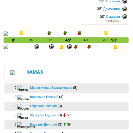
23′
Ульянов
35′
Демченко
50′
Семшов
/Хомуха/
0′
45′
90′
15′
30′
60′
75′
КАМАЗ
0
Мартинкенас Вальдемарас
(В)
0
Варламов Евгений
(З)
0
Ефремов Евгений
(З)
0
Жутаутас Гедрюс
(З)
58′
0
Борозна Дмитрий
(З)
58′