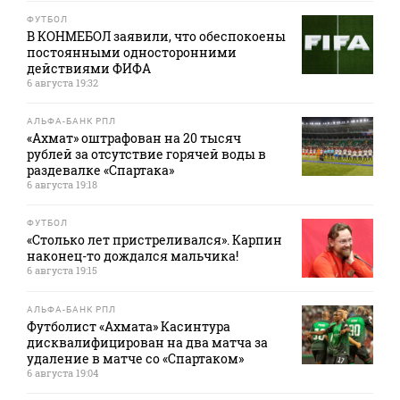
ФУТБОЛ
В КОНМЕБОЛ заявили, что обеспокоены
постоянными односторонними
действиями ФИФА
6 августа 19:32
АЛЬФА-БАНК РПЛ
«Ахмат» оштрафован на 20 тысяч
рублей за отсутствие горячей воды в
раздевалке «Спартака»
6 августа 19:18
ФУТБОЛ
«Столько лет пристреливался». Карпин
наконец-то дождался мальчика!
6 августа 19:15
АЛЬФА-БАНК РПЛ
Футболист «Ахмата» Касинтура
дисквалифицирован на два матча за
удаление в матче со «Спартаком»
6 августа 19:04