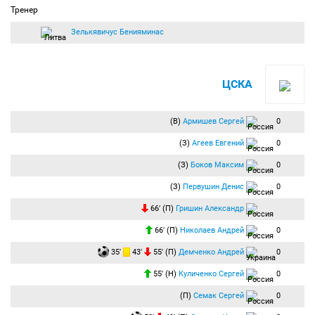
Тренер
Зелькявичус Бенияминас
ЦСКА
(В)
Армишев Сергей
0
(З)
Агеев Евгений
0
(З)
Боков Максим
0
(З)
Первушин Денис
0
66′ (П)
Гришин Александр
66′ (П)
Николаев Андрей
0
35′
43′
55′ (П)
Демченко Андрей
0
55′ (Н)
Куличенко Сергей
0
(П)
Семак Сергей
0