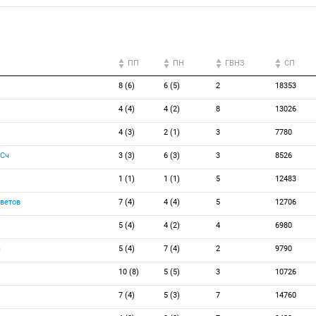
ПП
ПН
ГВНЗ
СП
8 (6)
6 (5)
2
18353
4 (4)
4 (2)
8
13026
4 (3)
2 (1)
3
7780
Сч
3 (3)
6 (3)
3
8526
1 (1)
1 (1)
5
12483
ветов
7 (4)
4 (4)
5
12706
5 (4)
4 (2)
4
6980
ш
5 (4)
7 (4)
2
9790
10 (8)
5 (5)
3
10726
7 (4)
5 (3)
7
14760