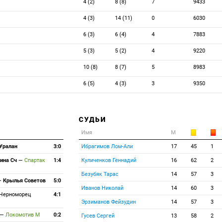
4 (2)
8 (8)
7
9433
4 (3)
14 (11)
0
6030
6 (3)
6 (4)
4
7883
5 (3)
5 (2)
4
9220
10 (8)
8 (7)
5
8983
6 (5)
4 (3)
3
9350
СУДЬИ
Имя
М
Уралан
3:0
Ибрагимов Лом-Али
17
45
1
ина Сч
—
Спартак
1:4
Куличенков Геннадий
16
62
2
Безубяк Тарас
14
57
3
—
Крылья Советов
5:0
Иванов Николай
14
60
3
Черноморец
4:1
Эрзиманов Фейзудин
14
57
3
—
Локомотив М
0:2
Гусев Сергей
13
58
2