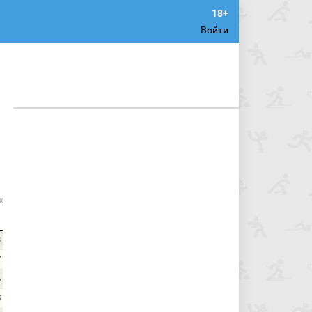
Войти
х
3
7
6
5