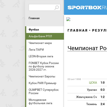
Главная
Футбол
ГЛАВНАЯ
РЕЗУЛ
Альфа-Банк РПЛ
Чемпионат мира
Чемпионат Ро
Лига ПАРИ
LEON-Вторая лига
FONBET Кубок России
по футболу сезона
2026-2027 гг.
Чемпионат Европы
03 окт 1998
ЦСКА
1:0
Кубок PARI Премьер
OLIMPBET Суперкубок
Уралан
0:3
России
Жемчужина Сч
1:2
Молодежная
футбольная лига
Тюмень
2:4