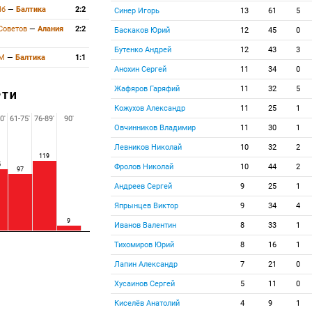
Пб
—
Балтика
2:2
Синер Игорь
13
61
5
Советов
—
Алания
2:2
Баскаков Юрий
12
45
0
Бутенко Андрей
12
43
3
 М
—
Балтика
1:1
Анохин Сергей
11
34
0
Жафяров Гаряфий
11
32
5
РТИ
Кожухов Александр
11
25
1
0'
61-75'
76-89'
90'
Овчинников Владимир
11
30
1
Левников Николай
10
32
2
119
5
Фролов Николай
10
44
2
97
Андреев Сергей
9
25
1
Япрынцев Виктор
9
34
4
9
Иванов Валентин
8
33
1
Тихомиров Юрий
8
16
1
Лапин Александр
7
21
0
Хусаинов Сергей
5
11
0
Киселёв Анатолий
4
9
1