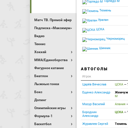
Торпедо М
Тюмень
Матч ТВ. Прямой эфир
Уралан
Подписка «Максимум»
ЦСКА
Видео
Черноморец
Теннис
Шинник
Хоккей
MMA/Единоборства
Фигурное катание
АВТОГОЛЫ
Биатлон
Игрок
Лыжные гонки
Царёв Вячеслав
ЦСКА
—
Бокс
Ещенко Александр
Жемчуж
М
Допинг
Мазур Василий
Алания
Олимпийские игры
Бородкин
ЦСКА
—
Формула-1
Александр
Баскетбол
Журавлев Сергей
Тюмень