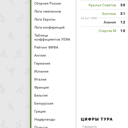
Сборная России
Крылья Советов
3:0
Лига чемпионов
Балтика
3:1
04 окт 1998
Лига Европы
Алания
1:2
Лига конференций
Спартак М
1:0
Таблица
коэффициентов УЕФА
Рейтинг ФИФА
Англия
Германия
Испания
Италия
Франция
Бельгия
Белоруссия
Греция
ЦИФРЫ ТУРА
Нидерланды
Параметр
Польша