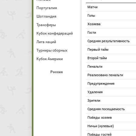
Матчи
Португалия
Голы
Шотландия
Хозяева
Трансферы
Гости
Кубок конфедераций
Средняя результативность
Лига наций
Первый тайм
Турниры сборных
Второй тайм
Кубок Америки
Пенальти
Россия
Реализовано пенальти
Предупреждения
Удаления
Зрители
Средняя посещаемость
Победы хозяев
Ничьи (нулевые)
Победы гостей