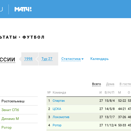
ЬТАТЫ
ФУТБОЛ
ссии
1998
Тур 27
Статистика
Календарь
Всего
Дома
В гостя
№
Команда
И
В/Н/П
М
О
1
Спартак
27
15/8/4
52-22
5
Ростсельмаш
2
ЦСКА
27
14/5/8
44-21
4
Зенит СПб
3
Локомотив
27
13/7/7
37-26
4
Динамо М
4
Ротор
27
11/12/4
50-33
4
Ротор