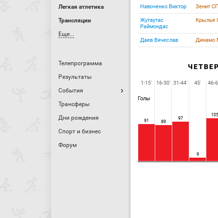
Легкая атлетика
Навоченко Виктор
Зенит С
Трансляции
Жутаутас
Крылья 
Раймондас
Еще...
Даев Вячеслав
Динамо
Телепрограмма
ЧЕТВЕ
Результаты
1-15'
16-30'
31-44'
45'
46-6
События
Голы
Трансферы
10
Дни рождения
97
91
89
Спорт и бизнес
Форум
9