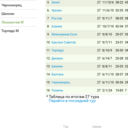
5
Зенит
27
11/10/6
38-22
4
Черноморец
6
Уралан
27
11/6/10
32-35
3
Шинник
7
Ростов
27
9/11/7
38-35
3
Локомотив М
8
Алания
27
10/7/10
42-34
3
Торпедо М
9
Жемчужина-Сочи
27
9/8/10
29-37
3
10
Крылья Советов
27
9/7/11
23-31
3
11
Торпедо
27
8/10/9
35-30
3
12
Динамо
27
6/14/7
25-28
3
13
Шинник
27
8/8/11
25-33
3
14
Балтика
27
6/11/10
28-37
2
15
Черноморец
27
6/11/10
30-36
2
16
Тюмень
27
2/1/24
15-83
7
* Таблица по итогам 27 тура
Перейти в последний тур
Тур
Сезон