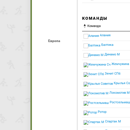
КОМАНДЫ
Команда
Алания
Европа
Балтика
Динамо М
Жемчужина 
Зенит СПб
Крылья Со
Локомотив М
Ростсельма
Ротор
Спартак М