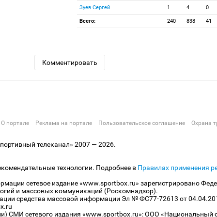
Зуев Сергей
1
4
0
Всего:
240
838
41
Комментировать
О портале
Реклама на портале
Пользовательское соглашение
Охрана т
ортивный телеканал» 2007 — 2026.
екомендательные технологии. Подробнее в
Правилах применения р
рмации сетевое издание «www.sportbox.ru» зарегистрировано Феде
огий и массовых коммуникаций (Роскомнадзор).
рации средства массовой информации Эл № ФС77-72613 от 04.04.20
x.ru
ли) СМИ сетевого издания «www.sportbox.ru»: ООО «Национальный 