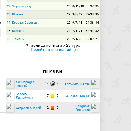
12
Черноморец
29
8/11/10
35-37
35
13
Шинник
29
9/8/12
29-38
35
р
14
Крылья Советов
29
9/7/13
24-36
34
15
Балтика
29
7/11/11
32-41
32
16
Тюмень
29
2/1/26
17-89
7
* Таблица по итогам 29 тура
Перейти в последний тур
ИГРОКИ
Деметрадзе
14
4
Гогричиани Гоча
Георгий
Базаев
7
7
Какосьян Манук
Джамбулад
Бондарук
2
2
Федоров Андрей
Геннадий