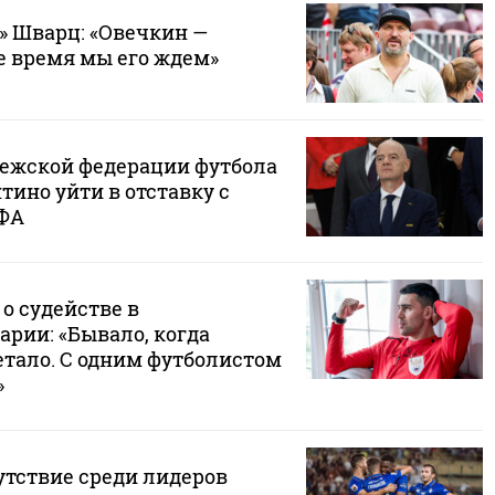
» Шварц: «Овечкин —
е время мы его ждем»
ежской федерации футбола
ино уйти в отставку с
ИФА
о судействе в
рии: «Бывало, когда
тало. С одним футболистом
»
утствие среди лидеров