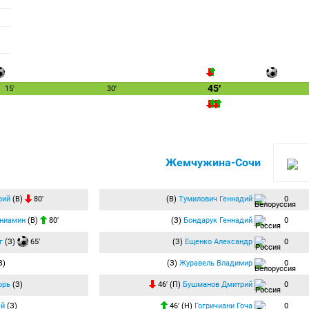
45′
15′
30′
Жемчужина-Сочи
рий
(В)
80′
(В)
Тумилович Геннадий
0
ниамин
(В)
80′
(З)
Бондарук Геннадий
0
г
(З)
65′
(З)
Ещенко Александр
0
З)
(З)
Журавель Владимир
0
орь
(З)
46′ (П)
Бушманов Дмитрий
0
ей
(З)
46′ (Н)
Гогричиани Гоча
0