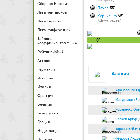
/Федоров/
Сборная России
Пауло
55′
Лига чемпионов
Корниенко
65′
/Деметрадзе/
Лига Европы
Лига конференций
Таблица
0′
коэффициентов УЕФА
Рейтинг ФИФА
Англия
Германия
Алания
Испания
Италия
Афанасенко Ю
Франция
Мандрыкин Ве
Бельгия
Корниенко Оле
Белоруссия
Пагаев Артур
(
Греция
Тарловский Иг
Нидерланды
Федоров Андр
Польша