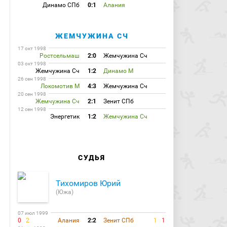
Динамо СПб
0:1
Алания
ЖЕМЧУЖИНА СЧ
17 окт 1998
Ростсельмаш
2:0
Жемчужина Сч
03 окт 1998
Жемчужина Сч
1:2
Динамо М
26 сен 1998
Локомотив М
4:3
Жемчужина Сч
20 сен 1998
Жемчужина Сч
2:1
Зенит СПб
12 сен 1998
Энергетик
1:2
Жемчужина Сч
СУДЬЯ
Тихомиров Юрий
(Южа)
07 июл 1999
0
2
Алания
2:2
Зенит СПб
1
1