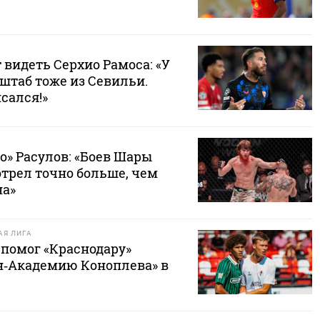
т видеть Серхио Рамоса: «У
штаб тоже из Севильи.
сался!»
о» Расулов: «Боев Шары
отрел точно больше, чем
на»
Я ЛИГА
 помог «Краснодару»
н‑Академию Коноплева» в