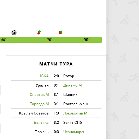
90′
60′
75′
МАТЧИ ТУРА
ЦСКА
2:0
Ротор
Уралан
0:1
Динамо М
Спартак М
3:1
Шинник
Торпедо М
3:1
Ростсельмаш
Крылья Советов
1:3
Локомотив М
Балтика
3:2
Зенит СПб
Тюмень
0:3
Черноморец