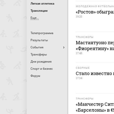
Легкая атлетика
МОЛОДЕЖНАЯ ФУТБОЛЬНА
«Ростов» обыгра
Трансляции
19:25
Еще...
Телепрограмма
ТРАНСФЕРЫ
Результаты
Мастантуоно пер
«Фиорентину» н
События
17:48
Трансферы
Дни рождения
СБОРНЫЕ
Спорт и бизнес
Стало известно
Форум
17:34
ТРАНСФЕРЫ
«Манчестер Сит
«Барселоны» в €