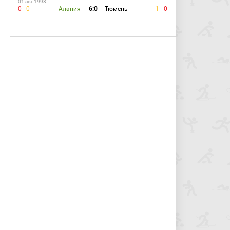
01 авг 1998
0
0
Алания
6:0
Тюмень
1
0