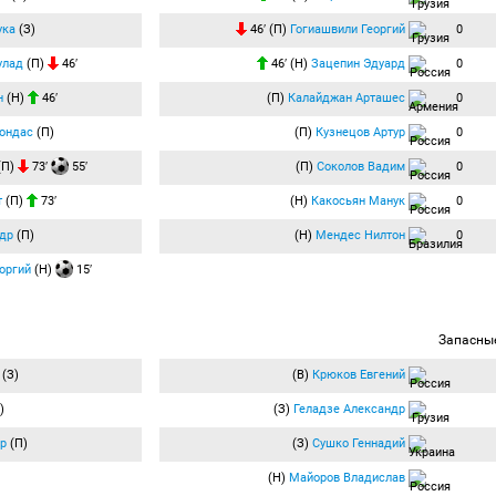
ука
(З)
46′ (П)
Гогиашвили Георгий
0
улад
(П)
46′
46′ (Н)
Зацепин Эдуард
0
н
(Н)
46′
(П)
Калайджан Арташес
0
ондас
(П)
(П)
Кузнецов Артур
0
(П)
73′
55′
(П)
Соколов Вадим
0
т
(П)
73′
(Н)
Какосьян Манук
0
др
(П)
(Н)
Мендес Нилтон
0
оргий
(Н)
15′
Запасны
(З)
(В)
Крюков Евгений
)
(З)
Геладзе Александр
р
(П)
(З)
Сушко Геннадий
(Н)
Майоров Владислав