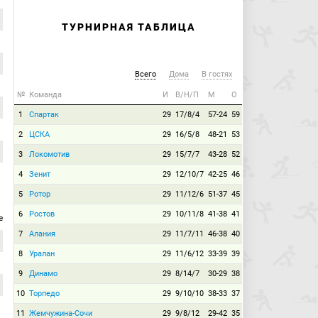
ТУРНИРНАЯ ТАБЛИЦА
Всего
Дома
В гостях
№
Команда
И
В/Н/П
М
О
1
Спартак
29
17/8/4
57-24
59
2
ЦСКА
29
16/5/8
48-21
53
3
Локомотив
29
15/7/7
43-28
52
4
Зенит
29
12/10/7
42-25
46
5
Ротор
29
11/12/6
51-37
45
6
Ростов
29
10/11/8
41-38
41
е
7
Алания
29
11/7/11
46-38
40
8
Уралан
29
11/6/12
33-39
39
9
Динамо
29
8/14/7
30-29
38
10
Торпедо
29
9/10/10
38-33
37
11
Жемчужина-Сочи
29
9/8/12
29-42
35