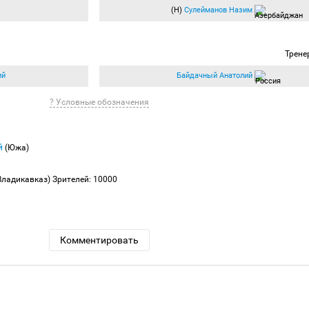
(Н)
Сулейманов Назим
Трене
ий
Байдачный Анатолий
? Условные обозначения
й
(Южа)
Владикавказ)
Зрителей: 10000
Комментировать