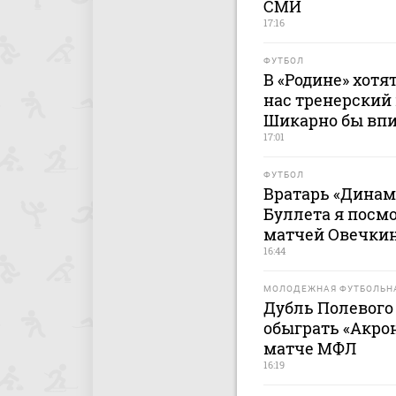
СМИ
17:16
ФУТБОЛ
В «Родине» хотя
нас тренерский 
Шикарно бы впи
17:01
ФУТБОЛ
Вратарь «Динам
Буллета я посм
матчей Овечки
16:44
МОЛОДЕЖНАЯ ФУТБОЛЬНА
Дубль Полевого
обыграть «Акро
матче МФЛ
16:19