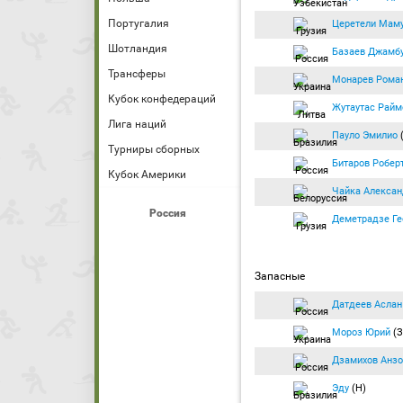
Португалия
Церетели Мам
Шотландия
Базаев Джамб
Трансферы
Монарев Рома
Кубок конфедераций
Жутаутас Райм
Лига наций
Пауло Эмилио
Турниры сборных
Битаров Робер
Кубок Америки
Чайка Алексан
Россия
Деметрадзе Ге
Запасные
Датдеев Аслан
Мороз Юрий
(З
Дзамихов Анзо
Эду
(Н)