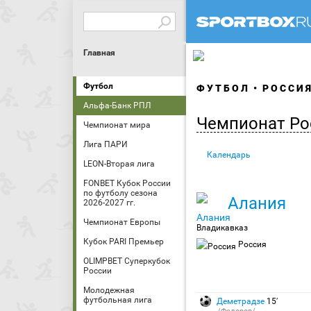
Главная
Футбол
ФУТБОЛ
РОССИ
Альфа-Банк РПЛ
Чемпионат Ро
Чемпионат мира
Лига ПАРИ
Календарь
LEON-Вторая лига
FONBET Кубок России
по футболу сезона
Алания
2026-2027 гг.
Чемпионат Европы
Владикавказ
Кубок PARI Премьер
Россия
OLIMPBET Суперкубок
России
Молодежная
футбольная лига
Деметрадзе
15′