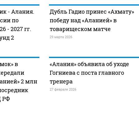
к - Алания.
Дубль Гадио принес «Ахмату»
сии по
победу над «Аланией» в
6 - 2027 гг.
товарищеском матче
унд 2
29 марта 2026
мок» в
«Алания» объявила об уходе
 передали
Гогниева с поста главного
ланией» 2 млн
тренера
 посредник
27 февраля 2026
 РФ