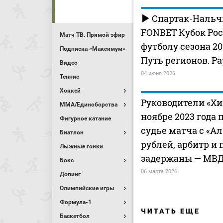
Спартак-Нальчи
FONBET Кубок Рос
Матч ТВ. Прямой эфир
футболу сезона 202
Подписка «Максимум»
Путь регионов. Ра
Видео
04 июня 2026
Теннис
Хоккей
Руководители «Хи
MMA/Единоборства
ноябре 2023 года
Фигурное катание
судье матча с «А
Биатлон
рублей, арбитр и
Лыжные гонки
задержаны — МВД
Бокс
06 марта 2026
Допинг
Олимпийские игры
Формула-1
ЧИТАТЬ ЕЩЕ
Баскетбол