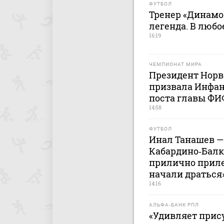
ФУТБОЛ
Тренер «Динамо
легенда. В любо
16:19
ЧЕМПИОНАТ МИРА
Президент Норв
призвала Инфант
поста главы Ф
14:58
ФУТБОЛ
Инал Танашев — 
Кабардино‑Балка
прилично приле
начали драться
14:16
АЛЬФА-БАНК РПЛ
«Удивляет прис