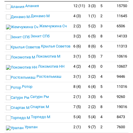
Алания
12 (11)
3 (3)
5
15750
Динамо М
4 (3)
1 (1)
2
11645
Жемчужина Сч
2 (2)
5 (2)
3
6506
Зенит СПб
3 (2)
6 (5)
8
14133
Крылья Советов
6 (6)
8 (6)
6
11313
Локомотив М
3 (1)
5 (3)
7
10616
Локомотив НН
4 (2)
4 (3)
0
10607
Ростсельмаш
3 (1)
3 (2)
4
9446
Ротор
8 (4)
6 (4)
5
11016
Сатурн Рм
2 (1)
3 (3)
6
9260
Спартак М
7 (5)
2 (2)
8
19016
Торпедо М
5 (4)
5 (4)
4
8473
Уралан
2 (1)
9 (7)
2
7600