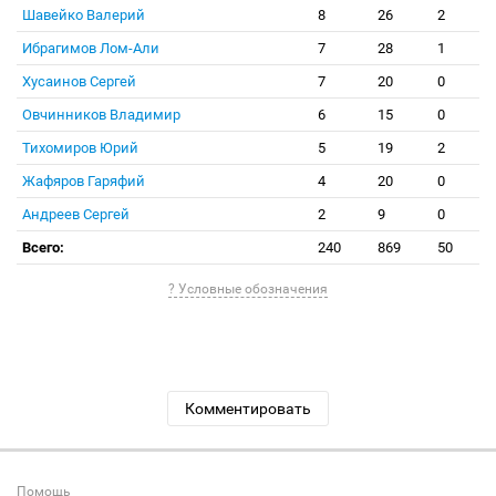
Шавейко Валерий
8
26
2
Ибрагимов Лом-Али
7
28
1
Хусаинов Сергей
7
20
0
Овчинников Владимир
6
15
0
Тихомиров Юрий
5
19
2
Жафяров Гаряфий
4
20
0
Андреев Сергей
2
9
0
Всего:
240
869
50
? Условные обозначения
Комментировать
Помощь