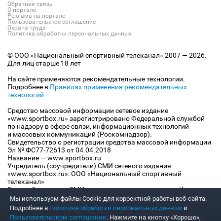
Обратная связь
О портале
Реклама на портале
Пользовательское соглашение
Охрана труда
Политика обработки персональных данных
© ООО «Национальный спортивный телеканал» 2007 — 2026.
Для лиц старше 18 лет
На сайте применяются рекомендательные технологии.
Подробнее в
Правилах применения рекомендательных
технологий
Средство массовой информации сетевое издание
«www.sportbox.ru» зарегистрировано Федеральной службой
по надзору в сфере связи, информационных технологий
и массовых коммуникаций (Роскомнадзор).
Свидетельство о регистрации средства массовой информации
Эл № ФС77-72613 от 04.04.2018
Название — www.sportbox.ru
Учредитель (соучредители) СМИ сетевого издания
«www.sportbox.ru»: ООО «Национальный спортивный
телеканал»
Главный редактор СМИ сетевого издания «www.sportbox.ru»:
Конов В.А.
Мы используем файлы Сookie для корректной работы веб-сайта.
Номер телефона редакции СМИ сетевого издания
Подробнее в
Политике обработки персональных данных
и
«www.sportbox.ru»: +7 (495) 653 8419
Пользовательском соглашении
. Нажмите на кнопку «Хорошо»,