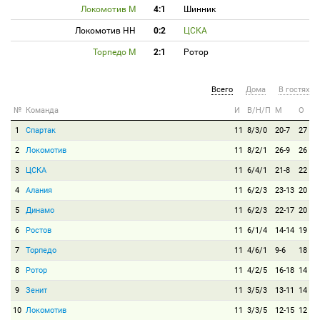
Локомотив М
4:1
Шинник
Локомотив НН
0:2
ЦСКА
Торпедо М
2:1
Ротор
Всего
Дома
В гостях
№
Команда
И
В/Н/П
М
О
1
Спартак
11
8/3/0
20-7
27
2
Локомотив
11
8/2/1
26-9
26
3
ЦСКА
11
6/4/1
21-8
22
4
Алания
11
6/2/3
23-13
20
5
Динамо
11
6/2/3
22-17
20
6
Ростов
11
6/1/4
14-14
19
7
Торпедо
11
4/6/1
9-6
18
8
Ротор
11
4/2/5
16-18
14
9
Зенит
11
3/5/3
13-11
14
10
Локомотив
11
3/3/5
12-15
12