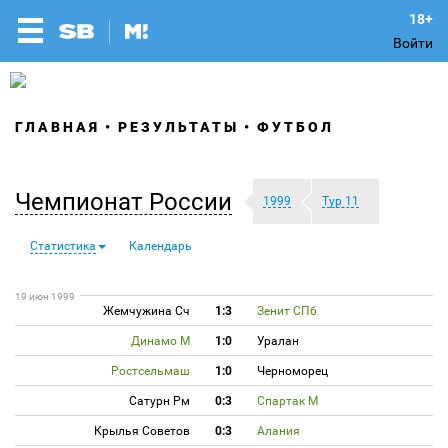
Войти
ГЛАВНАЯ
РЕЗУЛЬТАТЫ
ФУТБОЛ
Чемпионат России
1999
Тур 11
Статистика
Календарь
19 июн 1999
Жемчужина Сч
1:3
Зенит СПб
Динамо М
1:0
Уралан
Ростсельмаш
1:0
Черноморец
Сатурн Рм
0:3
Спартак М
Крылья Советов
0:3
Алания