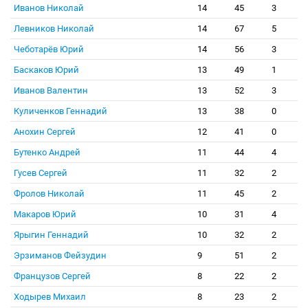
Иванов Николай
14
45
3
Левников Николай
14
67
5
Чеботарёв Юрий
14
56
3
Баскаков Юрий
13
49
1
Иванов Валентин
13
52
3
Куличенков Геннадий
13
38
0
Анохин Сергей
12
41
0
Бутенко Андрей
11
44
4
Гусев Сергей
11
32
2
Фролов Николай
11
45
2
Макаров Юрий
10
31
4
Ярыгин Геннадий
10
32
2
Эрзиманов Фейзудин
9
51
2
Французов Сергей
8
22
2
Ходырев Михаил
8
23
2