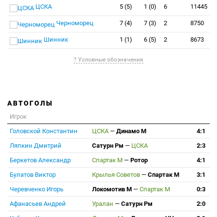
ЦСКА
5 (5)
1 (0)
6
11445
Черноморец
7 (4)
7 (3)
2
8750
Шинник
1 (1)
6 (5)
2
8673
? Условные обозначения
АВТОГОЛЫ
Игрок
Головской Константин
ЦСКА
—
Динамо М
4:1
Ляпкин Дмитрий
Сатурн Рм
—
ЦСКА
2:3
Беркетов Александр
Спартак М
—
Ротор
4:1
Булатов Виктор
Крылья Советов
—
Спартак М
3:1
Черевченко Игорь
Локомотив М
—
Спартак М
0:3
Афанасьев Андрей
Уралан
—
Сатурн Рм
2:0