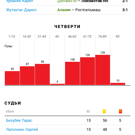
Урбанек Карел
Динамо М
—
Локомотив НН
2:1
Жутаутас Дарюс
Алания
—
Ростсельмаш
3:1
ЧЕТВЕРТИ
1-15'
16-30'
31-44'
45'
46-60'
61-75'
76-89'
90'
Голы
139
128
108
98
87
65
10
6
СУДЬИ
Имя
М
Безубяк Тарас
15
56
5
Лапочкин Сергей
15
48
5