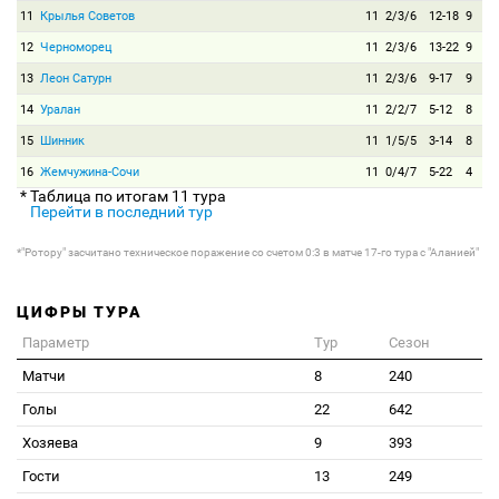
11
Крылья Советов
11
2/3/6
12-18
9
12
Черноморец
11
2/3/6
13-22
9
13
Леон Сатурн
11
2/3/6
9-17
9
14
Уралан
11
2/2/7
5-12
8
15
Шинник
11
1/5/5
3-14
8
16
Жемчужина-Сочи
11
0/4/7
5-22
4
* Таблица по итогам 11 тура
Перейти в последний тур
*"Ротору" засчитано техническое поражение со счетом 0:3 в матче 17-го тура с "Аланией"
ЦИФРЫ ТУРА
Параметр
Тур
Сезон
Матчи
8
240
Голы
22
642
Хозяева
9
393
Гости
13
249