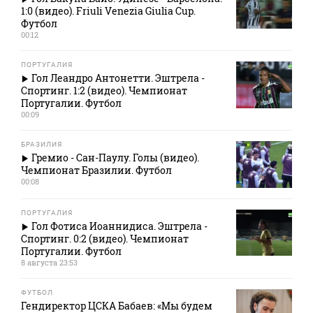
1:0 (видео). Friuli Venezia Giulia Cup.
Футбол
00:12
ПОРТУГАЛИЯ
Гол Леандро Антонетти. Эштрела -
Спортинг. 1:2 (видео). Чемпионат
Португалии. Футбол
00:09
БРАЗИЛИЯ
Гремио - Сан-Паулу. Голы (видео).
Чемпионат Бразилии. Футбол
00:08
ПОРТУГАЛИЯ
Гол Фотиса Иоаннидиса. Эштрела -
Спортинг. 0:2 (видео). Чемпионат
Португалии. Футбол
8 августа 23:53
ФУТБОЛ
Гендиректор ЦСКА Бабаев: «Мы будем