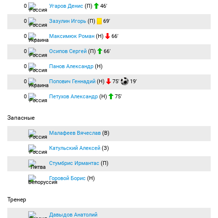
0
Угаров Денис
(П)
46′
0
Зазулин Игорь
(П)
69′
0
Максимюк Роман
(Н)
66′
0
Осипов Сергей
(П)
66′
0
Панов Александр
(Н)
0
Попович Геннадий
(Н)
75′
19′
0
Петухов Александр
(Н)
75′
Запасные
Малафеев Вячеслав
(В)
Катульский Алексей
(З)
Стумбрис Ирмантас
(П)
Горовой Борис
(Н)
Тренер
Давыдов Анатолий