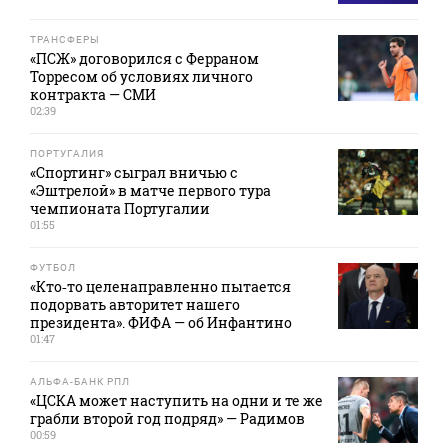
ТРАНСФЕРЫ
«ПСЖ» договорился с Ферраном
Торресом об условиях личного
контракта — СМИ
02:39
ПОРТУГАЛИЯ
«Спортинг» сыграл вничью с
«Эштрелой» в матче первого тура
чемпионата Португалии
01:55
ФУТБОЛ
«Кто‑то целенаправленно пытается
подорвать авторитет нашего
президента». ФИФА — об Инфантино
01:47
АЛЬФА-БАНК РПЛ
«ЦСКА может наступить на одни и те же
грабли второй год подряд» — Радимов
00:59