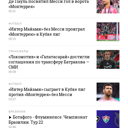
Де Пауль посвятил Месси гол в ворота
«Монтеррея»
05:31
ФУТБОЛ
«Интер Майами» без Месси проиграл
«Монтеррею» в Кубке лиг
05:19
ТРАНСФЕРЫ
«Локомотив» и «Галатасарай» достигли
соглашения по трансферу Батракова —
СМИ
05:08
ФУТБОЛ
«Интер Майами» сыграет в Кубке лиг
против «Монтеррея» без Месси
03:27
БРАЗИЛИЯ
Ботафого - Флуминенсе. Чемпионат
Бразилии. Тур 22
02:46