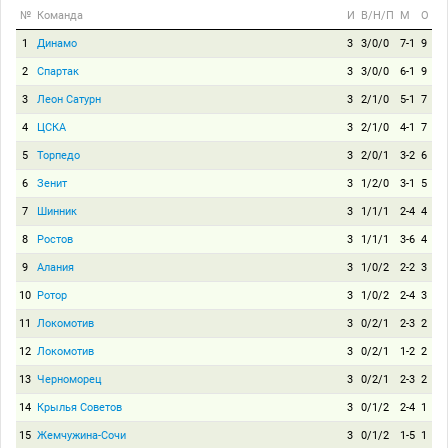
№
Команда
И
В/Н/П
М
О
1
Динамо
3
3/0/0
7-1
9
2
Спартак
3
3/0/0
6-1
9
3
Леон Сатурн
3
2/1/0
5-1
7
4
ЦСКА
3
2/1/0
4-1
7
5
Торпедо
3
2/0/1
3-2
6
6
Зенит
3
1/2/0
3-1
5
7
Шинник
3
1/1/1
2-4
4
8
Ростов
3
1/1/1
3-6
4
9
Алания
3
1/0/2
2-2
3
10
Ротор
3
1/0/2
2-4
3
11
Локомотив
3
0/2/1
2-3
2
12
Локомотив
3
0/2/1
1-2
2
13
Черноморец
3
0/2/1
2-3
2
14
Крылья Советов
3
0/1/2
2-4
1
15
Жемчужина-Сочи
3
0/1/2
1-5
1