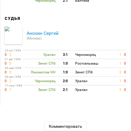
Черноморец
2:1
Балтика
СУДЬЯ
Анохин Сергей
(Москва)
23 окт 1999
0
2
Уралан
3:1
Черноморец
1
0
21 авг 1999
0
0
Зенит СПб
1:0
Ростсельмаш
1
0
29 мая 1999
0
0
Локомотив НН
1:0
Зенит СПб
2
0
26 сен 1998
0
2
Черноморец
2:0
Уралан
1
0
17 июн 1998
0
1
Зенит СПб
2:1
Уралан
5
0
Комментировать