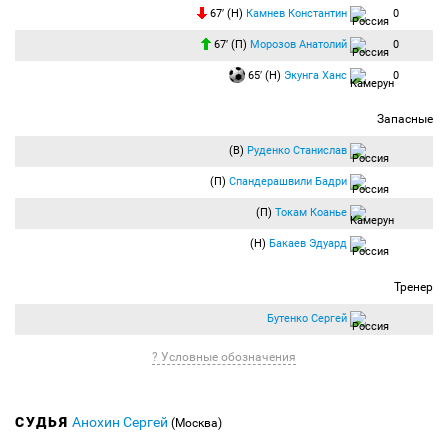
67′ (Н)
Камнев Константин
0
67′ (П)
Морозов Анатолий
0
65′ (Н)
Экунга Ханс
0
Запасные
(В)
Руденко Станислав
(П)
Спандерашвили Бадри
(П)
Токам Коанье
(Н)
Бакаев Эдуард
Тренер
Бутенко Сергей
? Условные обозначения
СУДЬЯ
Анохин Сергей
(Москва)