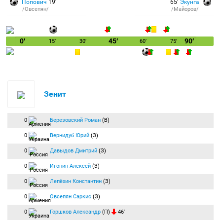
Попович
19′
65′
Экунга
/Овсепян/
/Майоров/
0′
45′
90′
15′
30′
60′
75′
Зенит
0
Березовский Роман
(В)
0
Вернидуб Юрий
(З)
0
Давыдов Дмитрий
(З)
0
Игонин Алексей
(З)
0
Лепёхин Константин
(З)
0
Овсепян Саркис
(З)
0
Горшков Александр
(П)
46′