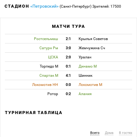
СТАДИОН
«Петровский»
(Санкт-Петербург)
Зрителей: 17500
МАТЧИ ТУРА
Ростсельмаш
2:1
Крылья Советов
Сатурн Рм
3:0
Жемчужина Сч
ЦСКА
2:0
Уралан
Торпедо М
0:1
Динамо М
Спартак М
4:1
Шинник
Локомотив НН
0:0
Локомотив М
Ротор
0:2
Алания
ТУРНИРНАЯ ТАБЛИЦА
Всего
Дома
В гостях