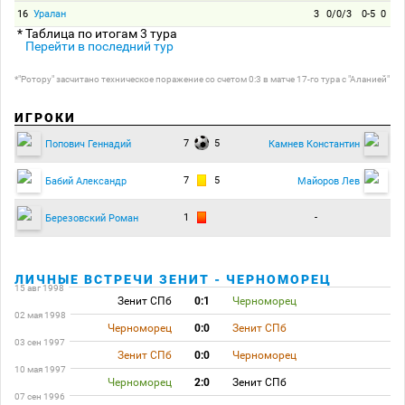
16
Уралан
3
0/0/3
0-5
0
* Таблица по итогам 3 тура
Перейти в последний тур
*"Ротору" засчитано техническое поражение со счетом 0:3 в матче 17-го тура с "Аланией"
ИГРОКИ
7
5
Попович Геннадий
Камнев Константин
7
5
Бабий Александр
Майоров Лев
1
-
Березовский Роман
ЛИЧНЫЕ ВСТРЕЧИ ЗЕНИТ - ЧЕРНОМОРЕЦ
15 авг 1998
Зенит СПб
0:1
Черноморец
02 мая 1998
Черноморец
0:0
Зенит СПб
03 сен 1997
Зенит СПб
0:0
Черноморец
10 мая 1997
Черноморец
2:0
Зенит СПб
07 сен 1996