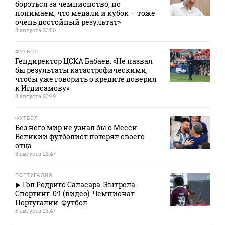
бороться за чемпионство, но
понимаем, что медали и кубок — тоже
очень достойный результат»
8 августа 23:50
ФУТБОЛ
Гендиректор ЦСКА Бабаев: «Не назвал
бы результаты катастрофическими,
чтобы уже говорить о кредите доверия
к Игдисамову»
8 августа 23:49
ФУТБОЛ
Без него мир не узнал бы о Месси.
Великий футболист потерял своего
отца
8 августа 23:47
ПОРТУГАЛИЯ
Гол Родриго Саласара. Эштрела -
Спортинг. 0:1 (видео). Чемпионат
Португалии. Футбол
8 августа 23:47