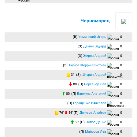
Черноморец
(В)
Усминский Игорь
0
(З)
Демин Эдуард
0
(З)
Жиров Андрей
0
(З)
Тчуйсе Жерри-Кристиан
0
31′ (З)
Шкурин Андрей
0
80′ (П)
Березнер Лев
0
80′ (П)
Ванжула Анатолий
0
(П)
Геращенко Вячеслав
0
76′
86′ (П)
Догузов Альберт
0
86′ (Н)
Попов Денис
0
(П)
Майоров Лев
0