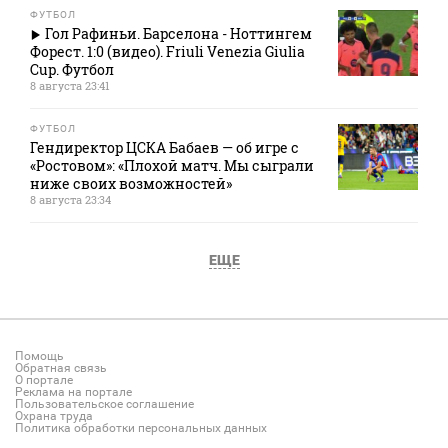
ФУТБОЛ
Гол Рафиньи. Барселона - Ноттингем
Форест. 1:0 (видео). Friuli Venezia Giulia
Cup. Футбол
8 августа 23:41
ФУТБОЛ
Гендиректор ЦСКА Бабаев — об игре с
«Ростовом»: «Плохой матч. Мы сыграли
ниже своих возможностей»
8 августа 23:34
ЕЩЕ
Помощь
Обратная связь
О портале
Реклама на портале
Пользовательское соглашение
Охрана труда
Политика обработки персональных данных