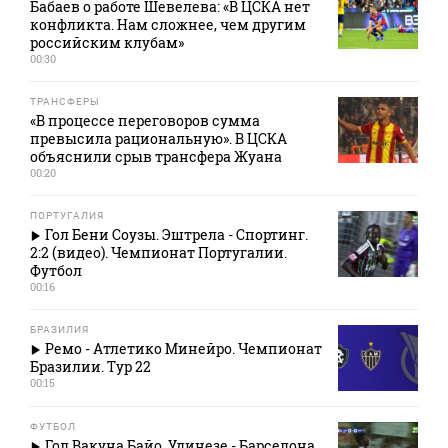
Бабаев о работе Шевелева: «В ЦСКА нет
конфликта. Нам сложнее, чем другим
российским клубам»
00:30
ТРАНСФЕРЫ
«В процессе переговоров сумма
превысила рациональную». В ЦСКА
объяснили срыв трансфера Жуана
00:20
ПОРТУГАЛИЯ
Гол Бени Соузы. Эштрела - Спортинг.
2:2 (видео). Чемпионат Португалии.
Футбол
00:16
БРАЗИЛИЯ
Ремо - Атлетико Минейро. Чемпионат
Бразилии. Тур 22
00:15
ФУТБОЛ
Гол Вакуна Байо. Удинезе - Барселона.