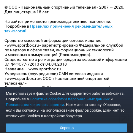
© ООО «Национальный спортивный телеканал» 2007 — 2026.
Для лиц старше 18 лет
На сайте применяются рекомендательные технологии.
Подробнее в
Правилах применения рекомендательных
технологий
Средство массовой информации сетевое издание
«www.sportbox.ru» зарегистрировано Федеральной службой
по надзору в сфере связи, информационных технологий
и массовых коммуникаций (Роскомнадзор).
Свидетельство о регистрации средства массовой информации
Эл № ФС77-72613 от 04.04.2018
Название — www.sportbox.ru
Учредитель (соучредители) СМИ сетевого издания
«www.sportbox.ru»: ООО «Национальный спортивный
телеканал»
Главный редактор СМИ сетевого издания «www.sportbox.ru»:
Конов В.А.
Мы используем файлы Сookie для корректной работы веб-сайта.
Номер телефона редакции СМИ сетевого издания
Подробнее в
Политике обработки персональных данных
и
«www.sportbox.ru»: +7 (495) 653 8419
Пользовательском соглашении
. Нажмите на кнопку «Хорошо»,
Адрес электронной почты редакции СМИ сетевого издания
если Вы согласны на использование файлов cookie. Если нет, то
«www.sportbox.ru»: editor@sportbox.ru
отключите Cookies в настройках браузера
Хорошо