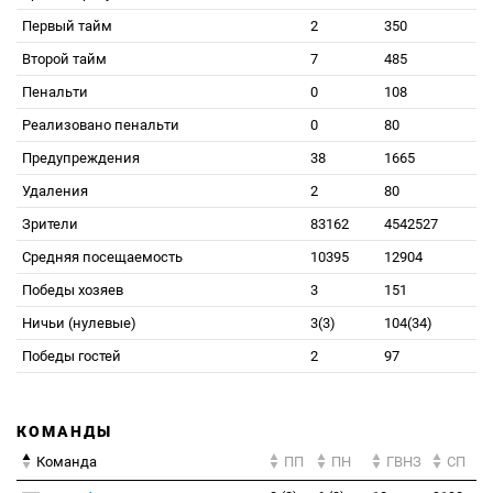
Первый тайм
2
350
Второй тайм
7
485
Пенальти
0
108
Реализовано пенальти
0
80
Предупреждения
38
1665
Удаления
2
80
Зрители
83162
4542527
Средняя посещаемость
10395
12904
Победы хозяев
3
151
Ничьи (нулевые)
3(3)
104(34)
Победы гостей
2
97
КОМАНДЫ
Команда
ПП
ПН
ГВНЗ
СП