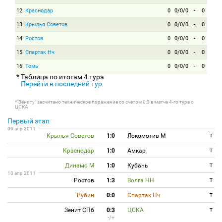
12
Краснодар
0
0/0/0
-
0
13
Крылья Советов
0
0/0/0
-
0
14
Ростов
0
0/0/0
-
0
15
Спартак Нч
0
0/0/0
-
0
16
Томь
0
0/0/0
-
0
* Таблица по итогам 4 тура
Перейти в последний тур
*"Зениту" засчитано техническое поражение со счетом 0:3 в матче 4-го тура с
ЦСКА
Первый этап
09 апр 2011
Крылья Советов
1:0
Локомотив М
T
Краснодар
1:0
Амкар
T
Динамо М
1:0
Кубань
T
10 апр 2011
Ростов
1:3
Волга НН
T
Рубин
0:0
Спартак Нч
T
Зенит СПб
0:3
ЦСКА
T
-/+