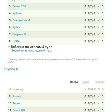
3
Зенит СПб
0
0/0/0
-
0
4
Кубань
0
0/0/0
-
0
5
Локомотив М
0
0/0/0
-
0
6
Рубин
0
0/0/0
-
0
7
Спартак М
0
0/0/0
-
0
8
ЦСКА
0
0/0/0
-
0
* Таблица по итогам 4 тура
Перейти в последний тур
*"Зениту" засчитано техническое поражение со счетом 0:3 в матче 4-го тура с
ЦСКА
Группа B
Всего
Дома
В гостях
№
Команда
И
В/Н/П
М
О
9
Амкар
0
0/0/0
-
0
10
Терек
0
0/0/0
-
0
11
Волга НН
0
0/0/0
-
0