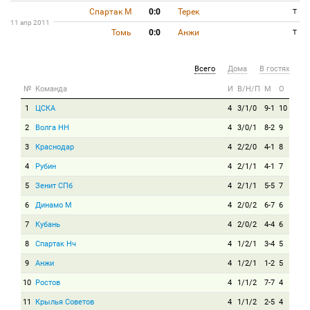
Спартак М
0:0
Терек
T
11 апр 2011
Томь
0:0
Анжи
T
Всего
Дома
В гостях
№
Команда
И
В/Н/П
М
О
1
ЦСКА
4
3/1/0
9-1
10
2
Волга НН
4
3/0/1
8-2
9
3
Краснодар
4
2/2/0
4-1
8
4
Рубин
4
2/1/1
4-1
7
5
Зенит СПб
4
2/1/1
5-5
7
6
Динамо М
4
2/0/2
6-7
6
7
Кубань
4
2/0/2
4-4
6
8
Спартак Нч
4
1/2/1
3-4
5
9
Анжи
4
1/2/1
1-2
5
10
Ростов
4
1/1/2
7-7
4
11
Крылья Советов
4
1/1/2
2-5
4