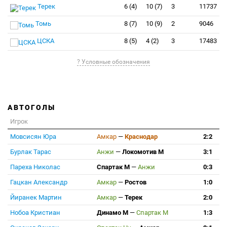
Терек
6 (4)
10 (7)
3
11737
Томь
8 (7)
10 (9)
2
9046
ЦСКА
8 (5)
4 (2)
3
17483
? Условные обозначения
АВТОГОЛЫ
Игрок
Мовсисян Юра
Амкар
—
Краснодар
2:2
Бурлак Тарас
Анжи
—
Локомотив М
3:1
Пареха Николас
Спартак М
—
Анжи
0:3
Гацкан Александр
Амкар
—
Ростов
1:0
Йиранек Мартин
Амкар
—
Терек
2:0
Нобоа Кристиан
Динамо М
—
Спартак М
1:3