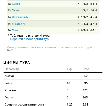
12
Амкар
4
1/1/2
2-4
4
13
Терек
4
1/1/2
2-3
4
14
Локомотив М
4
1/1/2
4-5
4
15
Спартак М
4
1/1/2
2-7
4
16
Томь
4
0/1/3
0-5
1
* Таблица по итогам 4 тура
Перейти в последний тур
*"Зениту" засчитано техническое поражение со счетом 0:3 в матче 4-го тура с
ЦСКА
ЦИФРЫ ТУРА
Параметр
Тур
Сезон
Матчи
8
352
Голы
10
836
Хозяева
4
471
Гости
6
365
Средняя результативность
1.25
2.38