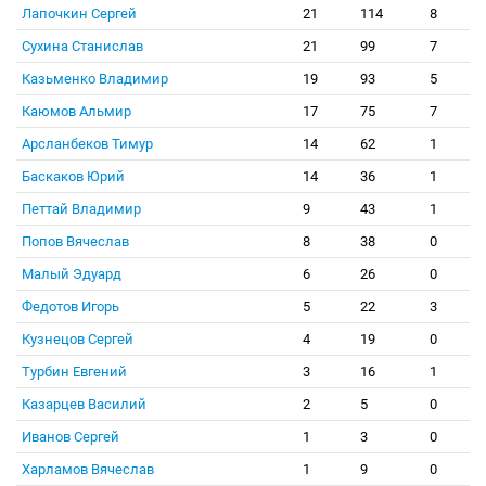
Лапочкин Сергей
21
114
8
Сухина Станислав
21
99
7
Казьменко Владимир
19
93
5
Каюмов Альмир
17
75
7
Арсланбеков Тимур
14
62
1
Баскаков Юрий
14
36
1
Петтай Владимир
9
43
1
Попов Вячеслав
8
38
0
Малый Эдуард
6
26
0
Федотов Игорь
5
22
3
Кузнецов Сергей
4
19
0
Турбин Евгений
3
16
1
Казарцев Василий
2
5
0
Иванов Сергей
1
3
0
Харламов Вячеслав
1
9
0