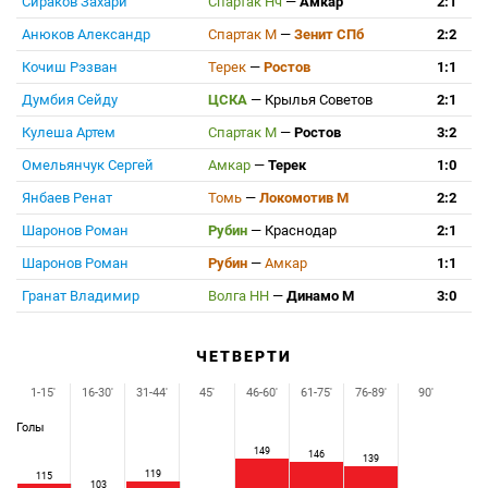
Сираков Захари
Спартак Нч
—
Амкар
2:1
Анюков Александр
Спартак М
—
Зенит СПб
2:2
Кочиш Рэзван
Терек
—
Ростов
1:1
Думбия Сейду
ЦСКА
—
Крылья Советов
2:1
Кулеша Артем
Спартак М
—
Ростов
3:2
Омельянчук Сергей
Амкар
—
Терек
1:0
Янбаев Ренат
Томь
—
Локомотив М
2:2
Шаронов Роман
Рубин
—
Краснодар
2:1
Шаронов Роман
Рубин
—
Амкар
1:1
Гранат Владимир
Волга НН
—
Динамо М
3:0
ЧЕТВЕРТИ
1-15'
16-30'
31-44'
45'
46-60'
61-75'
76-89'
90'
Голы
149
146
139
119
115
103