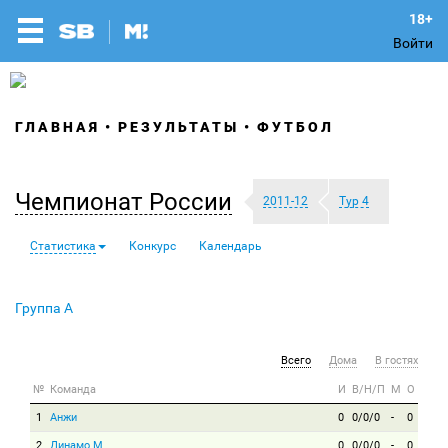
Войти
ГЛАВНАЯ
РЕЗУЛЬТАТЫ
ФУТБОЛ
Чемпионат России
2011-12
Тур 4
Статистика
Конкурс
Календарь
Группа A
Всего
Дома
В гостях
№
Команда
И
В/Н/П
М
О
1
Анжи
0
0/0/0
-
0
2
Динамо М
0
0/0/0
-
0