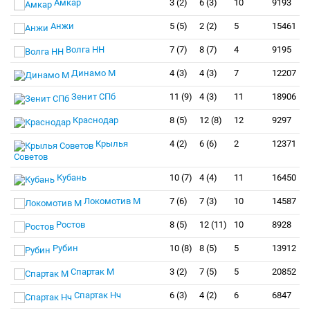
Амкар
3 (2)
6 (3)
10
9193
Анжи
5 (5)
2 (2)
5
15461
Волга НН
7 (7)
8 (7)
4
9195
Динамо М
4 (3)
4 (3)
7
12207
Зенит СПб
11 (9)
4 (3)
11
18906
Краснодар
8 (5)
12 (8)
12
9297
Крылья
4 (2)
6 (6)
2
12371
Советов
Кубань
10 (7)
4 (4)
11
16450
Локомотив М
7 (6)
7 (3)
10
14587
Ростов
8 (5)
12 (11)
10
8928
Рубин
10 (8)
8 (5)
5
13912
Спартак М
3 (2)
7 (5)
5
20852
Спартак Нч
6 (3)
4 (2)
6
6847