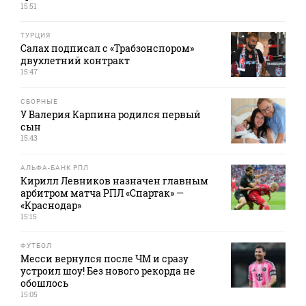
15:51
ТУРЦИЯ
Салах подписал с «Трабзонспором»
двухлетний контракт
15:47
СБОРНЫЕ
У Валерия Карпина родился первый
сын
15:43
АЛЬФА-БАНК РПЛ
Кирилл Левников назначен главным
арбитром матча РПЛ «Спартак» —
«Краснодар»
15:15
ФУТБОЛ
Месси вернулся после ЧМ и сразу
устроил шоу! Без нового рекорда не
обошлось
15:05