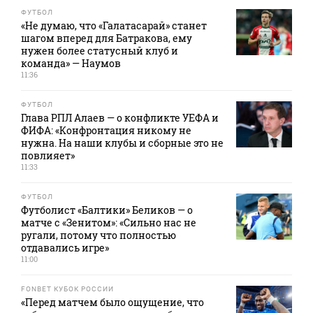
ФУТБОЛ
«Не думаю, что «Галатасарай» станет
шагом вперед для Батракова, ему
нужен более статусный клуб и
команда» — Наумов
11:36
ФУТБОЛ
Глава РПЛ Алаев — о конфликте УЕФА и
ФИФА: «Конфронтация никому не
нужна. На наши клубы и сборные это не
повлияет»
11:33
ФУТБОЛ
Футболист «Балтики» Беликов — о
матче с «Зенитом»: «Сильно нас не
ругали, потому что полностью
отдавались игре»
11:00
FONBET КУБОК РОССИИ
«Перед матчем было ощущение, что