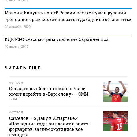
08 апреля 2017
Максим Канунников: «В России всё же нужен русский
тренер, который может наорать и доходчиво объяснить»
02 декабря 2020
КДК РФС: «Рассмотрим удаление Скрипченко»
10 апреля 2017
ЧИТАТЬ ЕЩЕ
ФУТБОЛ
Обладатель «Золотого мяча» Родри
хочет перейти в «Барселону» — СМИ
17:04
ФУТБОЛ
Самедов — о Даку в «Спартаке»:
«Последние годы он входит в элиту
форвардов, за ним охотились все
гранды»