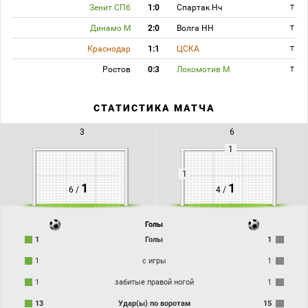
Зенит СПб
1:0
Спартак Нч
T
Динамо М
2:0
Волга НН
T
Краснодар
1:1
ЦСКА
T
Ростов
0:3
Локомотив М
T
СТАТИСТИКА МАТЧА
3
6
1
1
1
1
6 /
4 /
Голы
1
Голы
1
1
с игры
1
1
забитые правой ногой
1
13
Удар(ы) по воротам
15