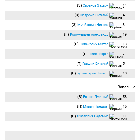
(З)
Сираков Захари
14
(З)
Федорив Виталий
4
(З)
Мияйлович Никола
3
(П)
Коломейцев Александр
19
(П)
Новакович Митар
13
(П)
Пеев Георги
7
(П)
Гришин Виталий
5
(Н)
Бурмистров Никита
18
Запасные
(В)
Ершов Дмитрий
58
(П)
Мийич Предраг
15
(Н)
Джалович Радомир
11