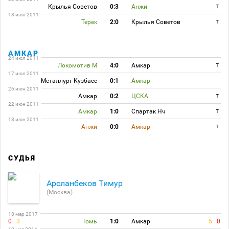
Крылья Советов
0:3
Анжи
T
18 июн 2011
Терек
2:0
Крылья Советов
T
АМКАР
24 июл 2011
Локомотив М
4:0
Амкар
T
17 июл 2011
Металлург-Кузбасс
0:1
Амкар
26 июн 2011
Амкар
0:2
ЦСКА
T
22 июн 2011
Амкар
1:0
Спартак Нч
T
18 июн 2011
Анжи
0:0
Амкар
T
СУДЬЯ
Арсланбеков Тимур
(Москва)
18 мар 2017
0
3
Томь
1:0
Амкар
5
0