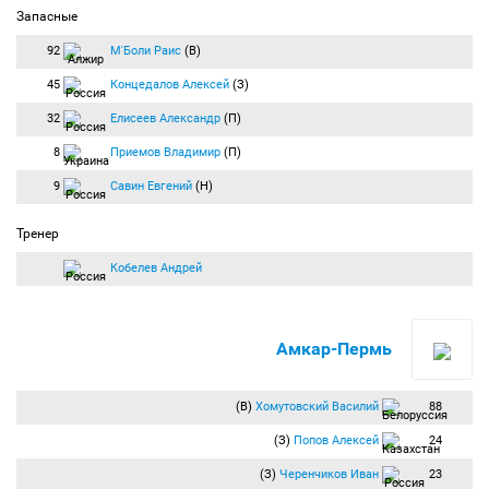
Запасные
92
М'Боли Раис
(В)
45
Концедалов Алексей
(З)
32
Елисеев Александр
(П)
8
Приемов Владимир
(П)
9
Савин Евгений
(Н)
Тренер
Кобелев Андрей
Амкар-Пермь
(В)
Хомутовский Василий
88
(З)
Попов Алексей
24
(З)
Черенчиков Иван
23