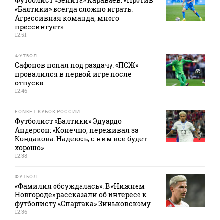
Футболист «Зенита» Караваев: «Против
«Балтики» всегда сложно играть.
Агрессивная команда, много
прессингует»
12:51
ФУТБОЛ
Сафонов попал под раздачу. «ПСЖ»
провалился в первой игре после
отпуска
12:46
FONBET КУБОК РОССИИ
Футболист «Балтики» Эдуардо
Андерсон: «Конечно, переживал за
Кондакова. Надеюсь, с ним все будет
хорошо»
12:38
ФУТБОЛ
«Фамилия обсуждалась». В «Нижнем
Новгороде» рассказали об интересе к
футболисту «Спартака» Зиньковскому
12:36