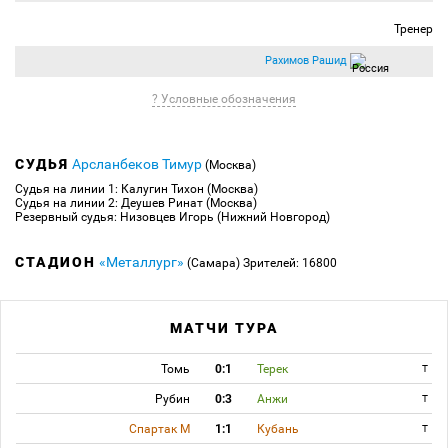
Тренер
Рахимов Рашид
? Условные обозначения
СУДЬЯ
Арсланбеков Тимур
(Москва)
Судья на линии 1: Калугин Тихон (Москва)
Судья на линии 2: Деушев Ринат (Москва)
Резервный судья: Низовцев Игорь (Нижний Новгород)
СТАДИОН
«Металлург»
(Самара)
Зрителей: 16800
МАТЧИ ТУРА
Томь
0:1
Терек
T
Рубин
0:3
Анжи
T
Спартак М
1:1
Кубань
T