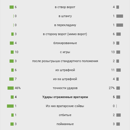
6
в створ ворот
4
0
в штангу
1
0
в перекладину
1
3
в сторону ворот (мимо ворот)
6
4
блокированные
3
10
с игры
13
3
после розыгрыша стандартного положения
2
6
из штрафной
11
7
из-за штрафной
4
46%
точности ударов
27%
4
Удары отраженные вратарем
5
1
Из них вратарские сэйвы
0
1
отбитые
2
3
пойманные
3