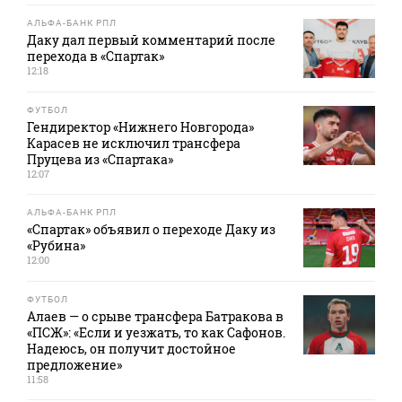
АЛЬФА-БАНК РПЛ
Даку дал первый комментарий после
перехода в «Спартак»
12:18
ФУТБОЛ
Гендиректор «Нижнего Новгорода»
Карасев не исключил трансфера
Пруцева из «Спартака»
12:07
АЛЬФА-БАНК РПЛ
«Спартак» объявил о переходе Даку из
«Рубина»
12:00
ФУТБОЛ
Алаев — о срыве трансфера Батракова в
«ПСЖ»: «Если и уезжать, то как Сафонов.
Надеюсь, он получит достойное
предложение»
11:58