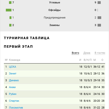
7
Угловые
9
1
Офсайды
0
1
Предупреждения
2
2
Замены
3
ТУРНИРНАЯ ТАБЛИЦА
ПЕРВЫЙ ЭТАП
Всего
Дома
В гостях
№
Команда
И
В/Н/П
М
О
1
ЦСКА
18
12/5/1
36-12
41
2
Зенит
18
10/6/2
28-12
36
3
Динамо
18
10/5/3
29-18
35
4
Анжи
18
8/6/4
20-14
30
5
Рубин
18
8/6/4
24-16
30
6
Спартак
18
8/4/6
20-20
28
7
Локомотив
18
8/4/6
31-22
28