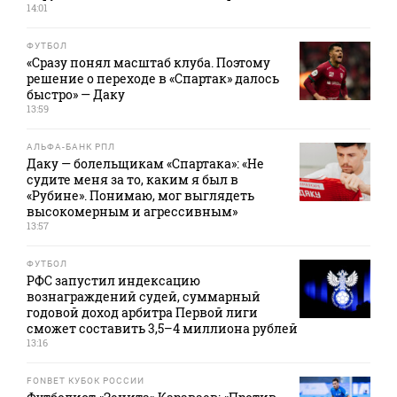
14:01
ФУТБОЛ
«Сразу понял масштаб клуба. Поэтому
решение о переходе в «Спартак» далось
быстро» — Даку
13:59
АЛЬФА-БАНК РПЛ
Даку — болельщикам «Спартака»: «Не
судите меня за то, каким я был в
«Рубине». Понимаю, мог выглядеть
высокомерным и агрессивным»
13:57
ФУТБОЛ
РФС запустил индексацию
вознаграждений судей, суммарный
годовой доход арбитра Первой лиги
сможет составить 3,5–4 миллиона рублей
13:16
FONBET КУБОК РОССИИ