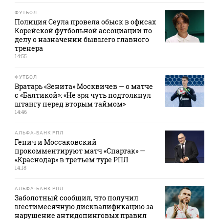
ФУТБОЛ
Полиция Сеула провела обыск в офисах
Корейской футбольной ассоциации по
делу о назначении бывшего главного
тренера
14:55
ФУТБОЛ
Вратарь «Зенита» Москвичев — о матче
с «Балтикой»: «Не зря чуть подтолкнул
штангу перед вторым таймом»
14:46
АЛЬФА-БАНК РПЛ
Генич и Моссаковский
прокомментируют матч «Спартак» —
«Краснодар» в третьем туре РПЛ
14:18
АЛЬФА-БАНК РПЛ
Заболотный сообщил, что получил
шестимесячную дисквалификацию за
нарушение антидопинговых правил