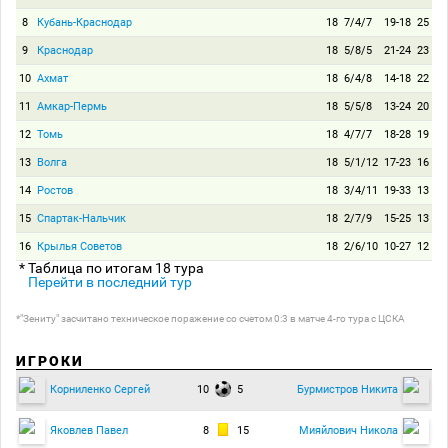
8
Кубань-Краснодар
18
7/4/7
19-18
25
9
Краснодар
18
5/8/5
21-24
23
10
Ахмат
18
6/4/8
14-18
22
11
Амкар-Пермь
18
5/5/8
13-24
20
12
Томь
18
4/7/7
18-28
19
13
Волга
18
5/1/12
17-23
16
14
Ростов
18
3/4/11
19-33
13
15
Спартак-Нальчик
18
2/7/9
15-25
13
16
Крылья Советов
18
2/6/10
10-27
12
* Таблица по итогам 18 тура
Перейти в последний тур
*"Зениту" засчитано техническое поражение со счетом 0:3 в матче 4-го тура с ЦСКА
ИГРОКИ
10
5
Корниленко Сергей
Бурмистров Никита
8
15
Яковлев Павел
Мияйлович Никола