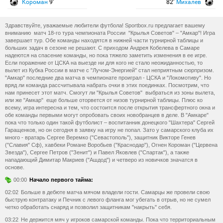
Короман
9′
82′
Михалев
Здравствуйте, уважаемые любители футбола! Sportbox.ru предлагает вашему
вниманию матч 18-го тура чемпионата России "Крылья Советов" – "Амкар"! Игра
завершает тур. Обе команды находятся в нижней части турнирной таблицы и
больших задач в сезоне не решают. С приходом Андрея Кобелева в Самаре
надеются на спасение команды, но пока тяжело заметить изменения в ее игре.
Если поражение от ЦСКА на выезде ни для кого не стало неожиданностью, то
вылет из Кубка России в матче с "Лучом-Энергией" стал неприятным сюрпризом.
"Амкар" последние два матча в чемпионате проиграл - ЦСКА и "Локомотиву". Но
вряд ли команда рассчитывала набрать очки в этих поединках. Посмотрим, что
нам принесет этот матч. Смогут ли "Крылья Советов" выбраться из зоны вылета,
или же "Амкар" еще больше оторвется от низов турнирной таблицы. Плюс ко
всему, игра интересна и тем, что состоится после открытия трансфертного окна и
обе команды первыми могут опробовать своих новобранцев в деле. В "Амкаре"
пока что только один такой футболист – воспитанник донецкого "Шахтера" Сергей
Гаращенков, но он сегодня в заявку на игру не попал. Зато у самарского клуба их
много - вратарь Сергее Веремко ("Севастополь"), защитник Викторе Генев
("Славия" Сф), хавбеки Романе Воробьев ("Краснодар"), Огнен Короман ("Цервена
Звезда"), Сергее Петров ("Зенит") и Павел Яковлев ("Спартак"), а также
нападающий Димитар Макриев ("Ашдод") и четверо из новичков значатся в
основе.
00:00
Начало первого тайма:
02:02
Больше в дебюте матча мячом владели гости. Самарцы же провели свою
быструю контратаку и Печник с левого фланга мог убегать в отрыв, но не сумел
четко обработать снаряд и позволил защитникам "накрыть" себя.
03:22
Не держится мяч у игроков самарской команды. Пока что территориальным