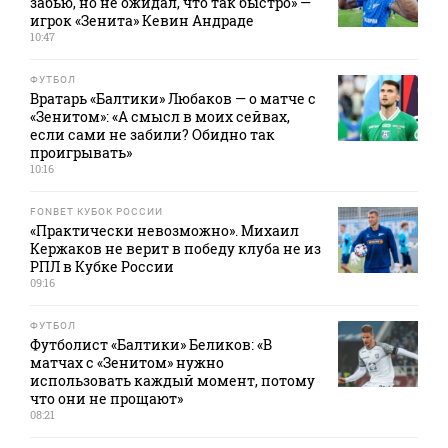
забью, но не ожидал, что так быстро» —
игрок «Зенита» Кевин Андраде
10:47
ФУТБОЛ
Вратарь «Балтики» Любаков — о матче с
«Зенитом»: «А смысл в моих сейвах,
если сами не забили? Обидно так
проигрывать»
10:16
FONBET КУБОК РОССИИ
«Практически невозможно». Михаил
Кержаков не верит в победу клуба не из
РПЛ в Кубке России
09:16
ФУТБОЛ
Футболист «Балтики» Беликов: «В
матчах с «Зенитом» нужно
использовать каждый момент, потому
что они не прощают»
08:21