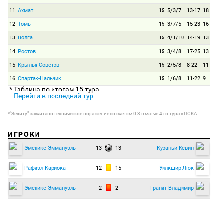
11
Ахмат
15
5/3/7
13-17
18
12
Томь
15
3/7/5
15-23
16
13
Волга
15
4/1/10
14-19
13
14
Ростов
15
3/4/8
17-25
13
15
Крылья Советов
15
2/5/8
8-22
11
16
Спартак-Нальчик
15
1/6/8
11-22
9
* Таблица по итогам 15 тура
Перейти в последний тур
*"Зениту" засчитано техническое поражение со счетом 0:3 в матче 4-го тура с ЦСКА
ИГРОКИ
13
13
Эменике Эммануэль
Кураньи Кевин
12
15
Рафаэл Кариока
Уилкшир Люк
2
2
Эменике Эммануэль
Гранат Владимир