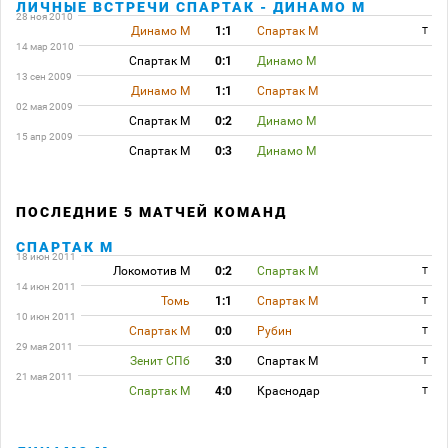
ЛИЧНЫЕ ВСТРЕЧИ СПАРТАК - ДИНАМО М
28 ноя 2010
Динамо М
1:1
Спартак М
T
14 мар 2010
Спартак М
0:1
Динамо М
13 сен 2009
Динамо М
1:1
Спартак М
02 мая 2009
Спартак М
0:2
Динамо М
15 апр 2009
Спартак М
0:3
Динамо М
ПОСЛЕДНИЕ 5 МАТЧЕЙ КОМАНД
СПАРТАК М
18 июн 2011
Локомотив М
0:2
Спартак М
T
14 июн 2011
Томь
1:1
Спартак М
T
10 июн 2011
Спартак М
0:0
Рубин
T
29 мая 2011
Зенит СПб
3:0
Спартак М
T
21 мая 2011
Спартак М
4:0
Краснодар
T