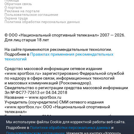
Помощь
Обратная связь
О портале
Реклама на портале
Пользовательское соглашение
Охрана труда
Политика обработки персональных данных
© ООО «Национальный спортивный телеканал» 2007 — 2026.
Для лиц старше 18 лет
На сайте применяются рекомендательные технологии.
Подробнее в
Правилах применения рекомендательных
технологий
Средство массовой информации сетевое издание
«www.sportbox.ru» зарегистрировано Федеральной службой
по надзору в сфере связи, информационных технологий
и массовых коммуникаций (Роскомнадзор).
Свидетельство о регистрации средства массовой информации
Эл № ФС77-72613 от 04.04.2018
Название — www.sportbox.ru
Учредитель (соучредители) СМИ сетевого издания
«www.sportbox.ru»: ООО «Национальный спортивный
телеканал»
Главный редактор СМИ сетевого издания «www.sportbox.ru»:
Конов В.А.
Мы используем файлы Сookie для корректной работы веб-сайта.
Номер телефона редакции СМИ сетевого издания
Подробнее в
Политике обработки персональных данных
и
«www.sportbox.ru»: +7 (495) 653 8419
Пользовательском соглашении
. Нажмите на кнопку «Хорошо»,