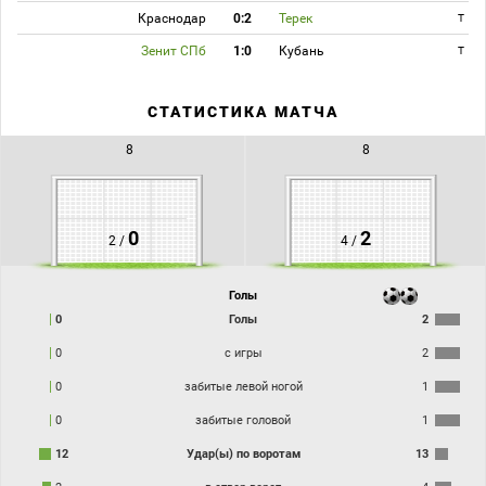
Краснодар
0:2
Терек
T
Зенит СПб
1:0
Кубань
T
СТАТИСТИКА МАТЧА
8
8
0
2
2 /
4 /
Голы
0
Голы
2
0
с игры
2
0
забитые левой ногой
1
0
забитые головой
1
12
Удар(ы) по воротам
13