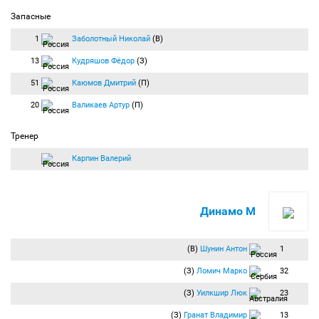
Запасные
1
Заболотный Николай
(В)
13
Кудряшов Фёдор
(З)
51
Каюмов Дмитрий
(П)
20
Валикаев Артур
(П)
Тренер
Карпин Валерий
Динамо М
(В)
Шунин Антон
1
(З)
Ломич Марко
32
(З)
Уилкшир Люк
23
(З)
Гранат Владимир
13