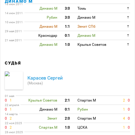
ДИНАМО М
18 июн 2011
Динамо М
3:0
Томь
T
14 июн 2011
Рубин
3:0
Динамо М
T
10 июн 2011
Динамо М
1:1
Зенит СПб
T
29 мая 2011
Краснодар
0:1
Динамо М
T
21 мая 2011
Динамо М
1:0
Крылья Советов
T
СУДЬЯ
Карасев Сергей
(Москва)
01 мая
0
1
Крылья Советов
2:1
Спартак М
2
0
22 апреля
0
1
Динамо М
0:1
Рубин
1
0
14 марта
0
2
Зенит
2:0
Спартак М
4
0
22 ноя 2025
0
2
Спартак М
1:0
ЦСКА
1
0
26 июл 2025