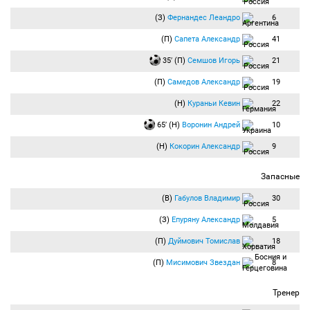
(З)
Фернандес Леандро
6
(П)
Сапета Александр
41
35′ (П)
Семшов Игорь
21
(П)
Самедов Александр
19
(Н)
Кураньи Кевин
22
65′ (Н)
Воронин Андрей
10
(Н)
Кокорин Александр
9
Запасные
(В)
Габулов Владимир
30
(З)
Епуряну Александр
5
(П)
Дуймович Томислав
18
(П)
Мисимович Звездан
8
Тренер