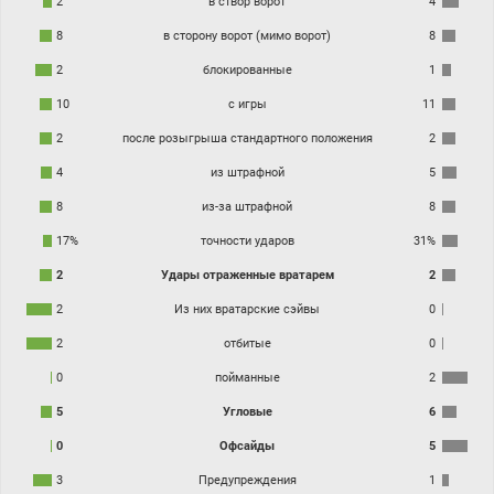
2
в створ ворот
4
8
в сторону ворот (мимо ворот)
8
2
блокированные
1
10
с игры
11
2
после розыгрыша стандартного положения
2
4
из штрафной
5
8
из-за штрафной
8
17%
точности ударов
31%
2
Удары отраженные вратарем
2
2
Из них вратарские сэйвы
0
2
отбитые
0
0
пойманные
2
5
Угловые
6
0
Офсайды
5
3
Предупреждения
1