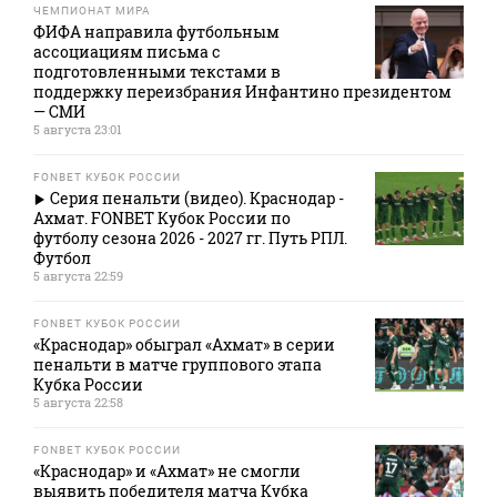
ЧЕМПИОНАТ МИРА
ФИФА направила футбольным
ассоциациям письма с
подготовленными текстами в
поддержку переизбрания Инфантино президентом
— СМИ
5 августа 23:01
FONBET КУБОК РОССИИ
Серия пенальти (видео). Краснодар -
Ахмат. FONBET Кубок России по
футболу сезона 2026 - 2027 гг. Путь РПЛ.
Футбол
5 августа 22:59
FONBET КУБОК РОССИИ
«Краснодар» обыграл «Ахмат» в серии
пенальти в матче группового этапа
Кубка России
5 августа 22:58
FONBET КУБОК РОССИИ
«Краснодар» и «Ахмат» не смогли
выявить победителя матча Кубка