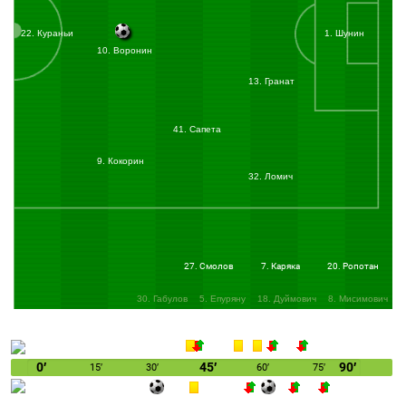
22. Кураньи
1. Шунин
10. Воронин
13. Гранат
41. Сапета
9. Кокорин
32. Ломич
27. Смолов
7. Каряка
20. Ропотан
30. Габулов
5. Епуряну
18. Дуймович
8. Мисимович
0′
45′
90′
15′
30′
60′
75′