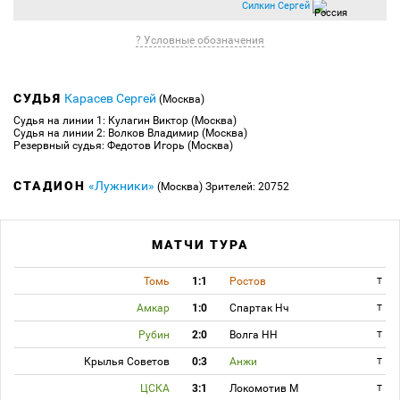
Силкин Сергей
? Условные обозначения
СУДЬЯ
Карасев Сергей
(Москва)
Судья на линии 1: Кулагин Виктор (Москва)
Судья на линии 2: Волков Владимир (Москва)
Резервный судья: Федотов Игорь (Москва)
СТАДИОН
«Лужники»
(Москва)
Зрителей: 20752
МАТЧИ ТУРА
Томь
1:1
Ростов
T
Амкар
1:0
Спартак Нч
T
Рубин
2:0
Волга НН
T
Крылья Советов
0:3
Анжи
T
ЦСКА
3:1
Локомотив М
T