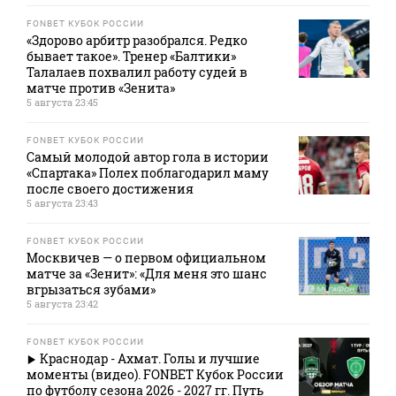
FONBET КУБОК РОССИИ
«Здорово арбитр разобрался. Редко
бывает такое». Тренер «Балтики»
Талалаев похвалил работу судей в
матче против «Зенита»
5 августа 23:45
FONBET КУБОК РОССИИ
Самый молодой автор гола в истории
«Спартака» Полех поблагодарил маму
после своего достижения
5 августа 23:43
FONBET КУБОК РОССИИ
Москвичев — о первом официальном
матче за «Зенит»: «Для меня это шанс
вгрызаться зубами»
5 августа 23:42
FONBET КУБОК РОССИИ
Краснодар - Ахмат. Голы и лучшие
моменты (видео). FONBET Кубок России
по футболу сезона 2026 - 2027 гг. Путь