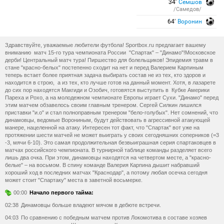
34′
Семшов
/Самедов/
64′
Воронин
Здравствуйте, уважаемые любители футбола! Sportbox.ru предлагает вашему
вниманию матч 15-го тура чемпионата России "Спартак" – "Динамо"!Московское
дерби! Центральный матч тура! Пиршество для болельщиков! Эпидемия травм в
стане "красно-белых" постепенно сходит на нет и перед Валерием Карпиным
теперь встает более приятная задача выбирать состав не из тех, кто здоров и
находится в строю, а из тех, кто лучше готов на данный момент. Хотя, в лазарете
до сих пор находятся Макгиди и Озобич, готовятся выступить в Кубке Америки
Пареха и Рохо, а на молодежном чемпионате Европы играет Сухи. "Динамо" перед
этим матчем обзавелось своим главным тренером. Сергей Силкин лишился
приставки "и.о" и стал полноправным тренером "бело-голубых". Нет сомнений, что
динамовцы, ведомые Ворониным, будут действовать в агрессивной атакующей
манере, нацеленной на атаку. Интересен тот факт, что "Спартак" вот уже на
протяжении шести матчей не может выиграть у своих сегодняшних соперников (=3
-3, мячи 6-10). Это самая продолжительная безвыиграшная серия спартаковцев в
матчах российского чемпионата. В турнирной таблице команды разделяет всего
лишь два очка. При этом, динамовцы находятся на четвертом месте, а "красно-
белые" – на восьмом. В спину команде Валерия Карпина дышит набравший
хороший ход в последних матчах "Краснодар", а потому любая осечка сегодня
может стоит "Спартаку" места в заветной восьмерке.
00:00
Начало первого тайма:
02:38
Динамовцы больше владеют мячом в дебюте встречи.
04:03
По сравнению с победным матчем против Локомотива в составе хозяев