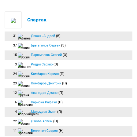
Спартак
31
Дикань Андрей
(В)
37
Брызгалов Сергей
(З)
15
Паршивлюк Сергей
(З)
3
Родри Серхио
(З)
24
Комбаров Кирилл
(П)
23
Комбаров Дмитрий
(П)
12
Ананидзе Джано
(П)
6
Кариока Рафаэл
(П)
4
Махмудов Эмин
(П)
22
Дзюба Артем
(Н)
11
Веллитон Соарес
(Н)