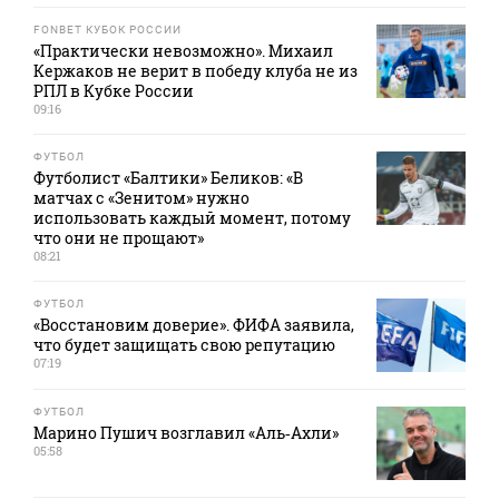
FONBET КУБОК РОССИИ
«Практически невозможно». Михаил
Кержаков не верит в победу клуба не из
РПЛ в Кубке России
09:16
ФУТБОЛ
Футболист «Балтики» Беликов: «В
матчах с «Зенитом» нужно
использовать каждый момент, потому
что они не прощают»
08:21
ФУТБОЛ
«Восстановим доверие». ФИФА заявила,
что будет защищать свою репутацию
07:19
ФУТБОЛ
Марино Пушич возглавил «Аль‑Ахли»
05:58