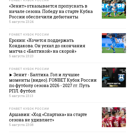
FONBET КУБОК РОССИИ
«Зенит» отказывается пропускать в
начале сезона. Победу на старте Кубка
России обеспечили дебютанты
5 августа 23:24
FONBET КУБОК РОССИИ
Ерохин: «Хочется поддержать
Кондакова. Он уехал до окончания
матча с «Балтикой» на скорой»
5 августа 23:23
FONBET КУБОК РОССИИ
Зенит - Балтика. Гол и лучшие
моменты (видео). FONBET Кубок России
по футболу сезона 2026 - 2027 гг. Путь
РПЛ. Футбол
5 августа 23:13
FONBET КУБОК РОССИИ
Аршавин: «Ход «Спартака» на старте
сезона не удивляет»
5 августа 23:08