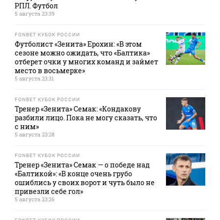
РПЛ. Футбол
5 августа 23:39
FONBET КУБОК РОССИИ
Футболист «Зенита» Ерохин: «В этом
сезоне можно ожидать, что «Балтика»
отберет очки у многих команд и займет
место в восьмерке»
5 августа 23:31
FONBET КУБОК РОССИИ
Тренер «Зенита» Семак: «Кондакову
разбили лицо. Пока не могу сказать, что
с ним»
5 августа 23:28
FONBET КУБОК РОССИИ
Тренер «Зенита» Семак — о победе над
«Балтикой»: «В конце очень грубо
ошиблись у своих ворот и чуть было не
привезли себе гол»
5 августа 23:26