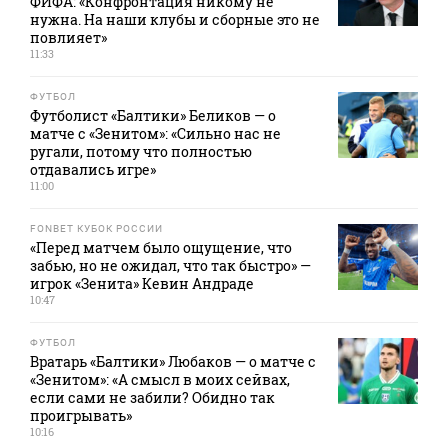
ФИФА: «Конфронтация никому не
нужна. На наши клубы и сборные это не
повлияет»
11:33
ФУТБОЛ
Футболист «Балтики» Беликов — о
матче с «Зенитом»: «Сильно нас не
ругали, потому что полностью
отдавались игре»
11:00
FONBET КУБОК РОССИИ
«Перед матчем было ощущение, что
забью, но не ожидал, что так быстро» —
игрок «Зенита» Кевин Андраде
10:47
ФУТБОЛ
Вратарь «Балтики» Любаков — о матче с
«Зенитом»: «А смысл в моих сейвах,
если сами не забили? Обидно так
проигрывать»
10:16