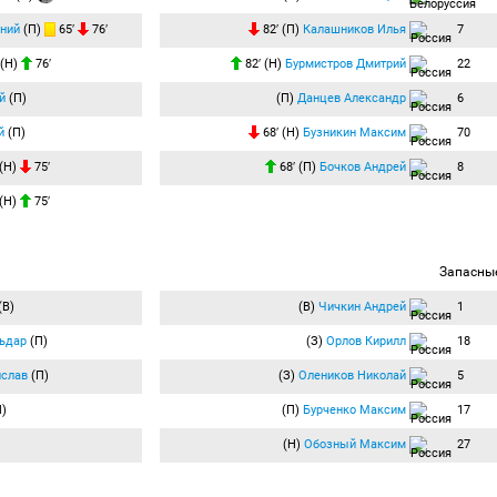
ний
(П)
65′
76′
82′ (П)
Калашников Илья
7
(Н)
76′
82′ (Н)
Бурмистров Дмитрий
22
й
(П)
(П)
Данцев Александр
6
й
(П)
68′ (Н)
Бузникин Максим
70
(Н)
75′
68′ (П)
Бочков Андрей
8
(Н)
75′
Запасны
(В)
(В)
Чичкин Андрей
1
ьдар
(П)
(З)
Орлов Кирилл
18
ислав
(П)
(З)
Олеников Николай
5
)
(П)
Бурченко Максим
17
(Н)
Обозный Максим
27