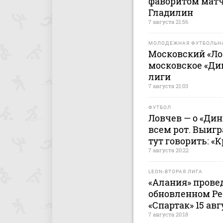
фаворитом матч
Гладилин
7 августа 21:56
МОЛОДЕЖНАЯ ФУТБОЛЬНА
Московский «Ло
московское «Ди
лиги
7 августа 21:03
ФУТБОЛ
Ловчев — о «Дин
всем рот. Выигр
тут говорить: «
7 августа 20:22
LEON-ВТОРАЯ ЛИГА
«Алания» прове
обновленном Ре
«Спартак» 15 авг
7 августа 20:18