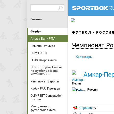
Главная
Футбол
ФУТБОЛ
РОССИ
Альфа-Банк РПЛ
Чемпионат Ро
Чемпионат мира
Лига ПАРИ
Календарь
LEON-Вторая лига
FONBET Кубок России
по футболу сезона
Амкар-Пе
2026-2027 гг.
Чемпионат Европы
Пермь
Кубок PARI Премьер
Россия
OLIMPBET Суперкубок
России
Молодежная
Сираков
39′
футбольная лига