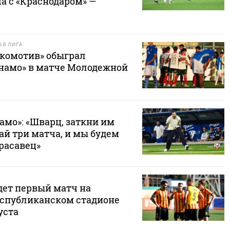
а с «Краснодаром» —
Я ЛИГА
комотив» обыграл
намо» в матче Молодежной
амо»: «Шварц, заткни им
ай три матча, и мы будем
Красавец»
дет первый матч на
спубликанском стадионе
уста