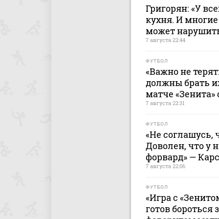
Григорян: «У все
кухня. И многие
может нарушить
7 августа 22:44
ФУТБОЛ
«Важно не терят
должны брать и
матче «Зенита» 
7 августа 22:31
ФУТБОЛ
«Не соглашусь, 
Доволен, что у 
форвард» — Кар
7 августа 22:06
ФУТБОЛ
«Игра с «Зенито
готов бороться 