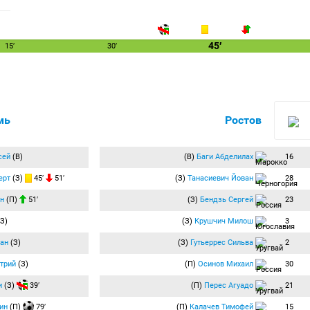
45′
15′
30′
мь
Ростов
сей
(В)
(В)
Баги Абделилах
16
ерт
(З)
45′
51′
(З)
Танасиевич Йован
28
н
(П)
51′
(З)
Бендзь Сергей
23
З)
(З)
Крушчич Милош
3
ан
(З)
(З)
Гутьеррес Сильва
2
трий
(З)
(П)
Осинов Михаил
30
и
(З)
39′
(П)
Перес Агуадо
21
ин
(П)
79′
(П)
Калачев Тимофей
15