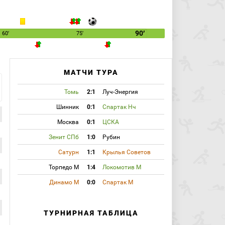
90′
60′
75′
МАТЧИ ТУРА
Томь
2:1
Луч-Энергия
Шинник
0:1
Спартак Нч
Москва
0:1
ЦСКА
Зенит СПб
1:0
Рубин
Сатурн
1:1
Крылья Советов
Торпедо М
1:4
Локомотив М
Динамо М
0:0
Спартак М
ТУРНИРНАЯ ТАБЛИЦА