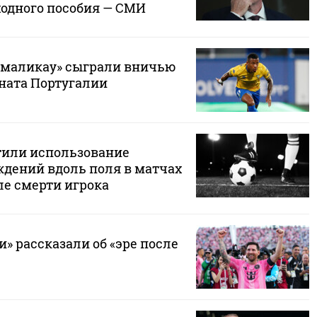
одного пособия — СМИ
амаликау» сыграли вничью
ната Португалии
тили использование
дений вдоль поля в матчах
ле смерти игрока
» рассказали об «эре после