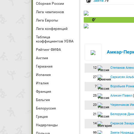
Зияти
79′
Сборная России
Лига чемпионов
0′
Лига Европы
Лига конференций
Таблица
коэффициентов УЕФА
Рейтинг ФИФА
Амкар-Пер
Англия
Германия
12
Степанов Алек
Испания
27
Саркисян Альб
Италия
7
Воробьев Рома
Франция
25
Аликин Павел
(
Бельгия
23
Черенчиков Ив
Белоруссия
21
Белоруков Дми
Греция
14
Сираков Захар
Нидерланды
99
Зияти Ноуредд
Польша