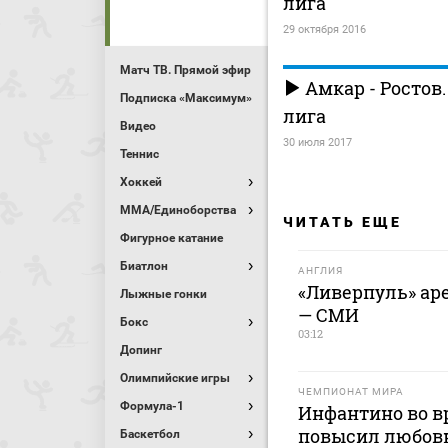
лига
29 октября 2016
Матч ТВ. Прямой эфир
Амкар - Ростов
Подписка «Максимум»
лига
Видео
30 июля 2017
Теннис
Хоккей
MMA/Единоборства
ЧИТАТЬ ЕЩЕ
Фигурное катание
Биатлон
АНГЛИЯ
«Ливерпуль» аре
Лыжные гонки
— СМИ
Бокс
03:12
Допинг
Олимпийские игры
ЧЕМПИОНАТ МИРА
Формула-1
Инфантино во в
повысил любовн
Баскетбол