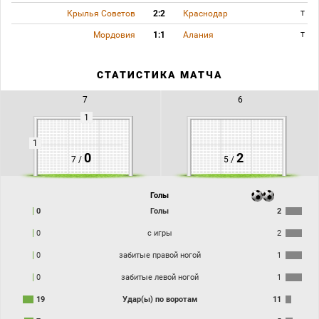
Крылья Советов
2:2
Краснодар
T
Мордовия
1:1
Алания
T
СТАТИСТИКА МАТЧА
7
6
1
1
0
2
7 /
5 /
Голы
0
Голы
2
0
с игры
2
0
забитые правой ногой
1
0
забитые левой ногой
1
19
Удар(ы) по воротам
11