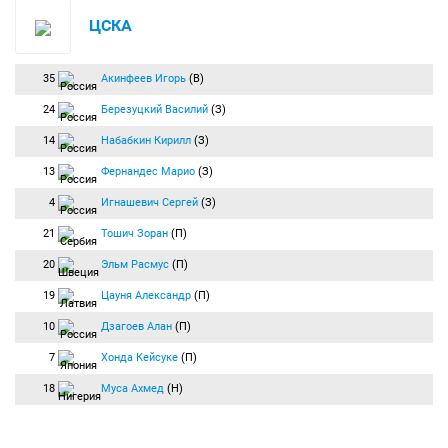
ЦСКА
35
Акинфеев Игорь
(В)
24
Березуцкий Василий
(З)
14
Набабкин Кирилл
(З)
13
Фернандес Марио
(З)
4
Игнашевич Сергей
(З)
21
Тошич Зоран
(П)
20
Эльм Расмус
(П)
19
Цауня Александр
(П)
10
Дзагоев Алан
(П)
7
Хонда Кейсуке
(П)
18
Муса Ахмед
(Н)