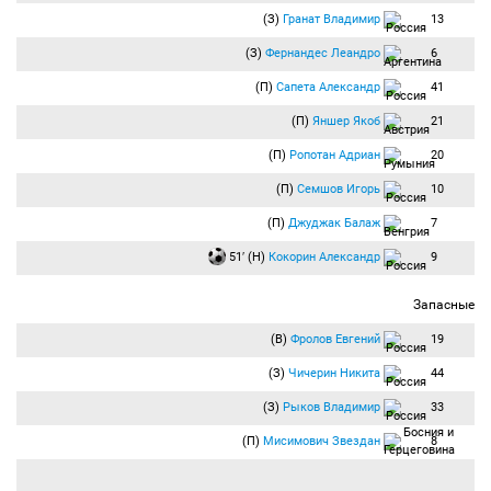
(З)
Гранат Владимир
13
(З)
Фернандес Леандро
6
(П)
Сапета Александр
41
(П)
Яншер Якоб
21
(П)
Ропотан Адриан
20
(П)
Семшов Игорь
10
(П)
Джуджак Балаж
7
51′ (Н)
Кокорин Александр
9
Запасные
(В)
Фролов Евгений
19
(З)
Чичерин Никита
44
(З)
Рыков Владимир
33
(П)
Мисимович Звездан
8