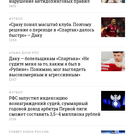
нарушение антидопинговых правил
14:01
ФУТБОЛ
«Сразу понял масштаб клуба. Поэтому
решение о переходе в «Спартак» далось
быстро» — Даку
13:59
АЛЬФА-БАНК РПЛ
Даку — болельщикам «Спартака»: «Не
судите меня за то, каким я был в
«Рубине». Понимаю, мог выглядеть
высокомерным и агрессивным»
13:57
ФУТБОЛ
РФС запустил индексацию
вознаграждений судей, суммарный
годовой доход арбитра Первой лиги
сможет составить 3,5–4 миллиона рублей
13:16
FONBET КУБОК РОССИИ