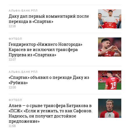
АЛЬФА-БАНК РПЛ
Даку дал первый комментарий после
перехода в «Спартак»
12:18
ФУТБОЛ
Гендиректор «Нижнего Новгорода»
Карасев не исключил трансфера
Пруцева из «Спартака»
12:07
АЛЬФА-БАНК РПЛ
«Спартак» объявил о переходе Даку из
«Рубина»
12:00
ФУТБОЛ
Алаев — о срыве трансфера Батракова в
«ПСЖ»: «Если и уезжать, то как Сафонов.
Надеюсь, он получит достойное
предложение»
11:58