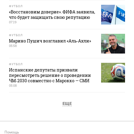
ФУТБОЛ
«Восстановим доверие». ФИФА заявила,
что будет защищать свою репутацию
07:19
ФУТБОЛ
Марино Пушич возглавил «Аль‑Ахли»
05:58
ФУТБОЛ
Испанские депутаты призвали
пересмотреть решение о проведении
ЧМ‑2030 совместно с Марокко — СМИ
05:08
ЕЩЕ
Помощь