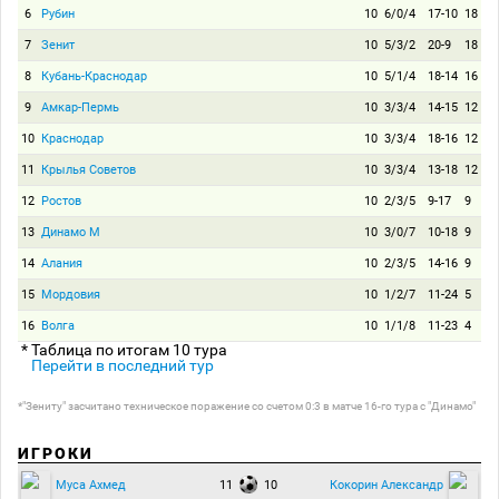
6
Рубин
10
6/0/4
17-10
18
7
Зенит
10
5/3/2
20-9
18
8
Кубань-Краснодар
10
5/1/4
18-14
16
9
Амкар-Пермь
10
3/3/4
14-15
12
10
Краснодар
10
3/3/4
18-16
12
11
Крылья Советов
10
3/3/4
13-18
12
12
Ростов
10
2/3/5
9-17
9
13
Динамо М
10
3/0/7
10-18
9
14
Алания
10
2/3/5
14-16
9
15
Мордовия
10
1/2/7
11-24
5
16
Волга
10
1/1/8
11-23
4
* Таблица по итогам 10 тура
Перейти в последний тур
*"Зениту" засчитано техническое поражение со счетом 0:3 в матче 16-го тура с "Динамо"
ИГРОКИ
11
10
Муса Ахмед
Кокорин Александр