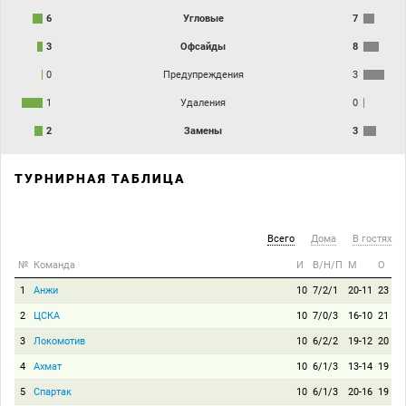
6
Угловые
7
3
Офсайды
8
0
Предупреждения
3
1
Удаления
0
2
Замены
3
ТУРНИРНАЯ ТАБЛИЦА
Всего
Дома
В гостях
№
Команда
И
В/Н/П
М
О
1
Анжи
10
7/2/1
20-11
23
2
ЦСКА
10
7/0/3
16-10
21
3
Локомотив
10
6/2/2
19-12
20
4
Ахмат
10
6/1/3
13-14
19
5
Спартак
10
6/1/3
20-16
19