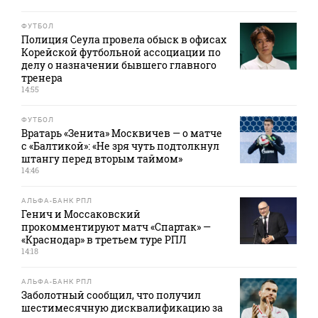
ФУТБОЛ
Полиция Сеула провела обыск в офисах
Корейской футбольной ассоциации по
делу о назначении бывшего главного
тренера
14:55
ФУТБОЛ
Вратарь «Зенита» Москвичев — о матче
с «Балтикой»: «Не зря чуть подтолкнул
штангу перед вторым таймом»
14:46
АЛЬФА-БАНК РПЛ
Генич и Моссаковский
прокомментируют матч «Спартак» —
«Краснодар» в третьем туре РПЛ
14:18
АЛЬФА-БАНК РПЛ
Заболотный сообщил, что получил
шестимесячную дисквалификацию за