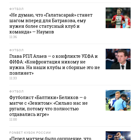
ФУТБОЛ
«Не думаю, что «Галатасарай» станет
шагом вперед для Батракова, ему
нужен более статусный клуб и
команда» — Наумов
11:36
ФУТБОЛ
Глава РПЛ Алаев — о конфликте УЕФА и
ФИФА: «Конфронтация никому не
нужна. На наши клубы и сборные это не
повлияет»
11:33
ФУТБОЛ
Футболист «Балтики» Беликов — о
матче с «Зенитом»: «Сильно нас не
ругали, потому что полностью
отдавались игре»
11:00
FONBET КУБОК РОССИИ
«Перед матчем было ощущение, что