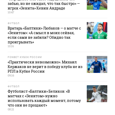
забью, но не ожидал, что так быстро» —
игрок «Зенита» Кевин Андраде
10:47
ФУТБОЛ
Вратарь «Балтики» Любаков — о матче с
«Зенитом»: «А смысл в моих сейвах,
если сами не забили? Обидно так
проигрывать»
10:16
FONBET КУБОК РОССИИ
«Практически невозможно». Михаил
Кержаков не верит в победу клуба не из
РПЛ в Кубке России
09:16
ФУТБОЛ
Футболист «Балтики» Беликов: «В
матчах с «Зенитом» нужно
использовать каждый момент, потому
что они не прощают»
08:21