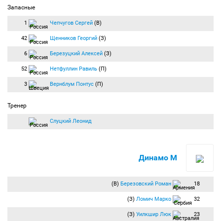
Запасные
1
Чепчугов Сергей
(В)
42
Щенников Георгий
(З)
6
Березуцкий Алексей
(З)
52
Нетфуллин Равиль
(П)
3
Вернблум Понтус
(П)
Тренер
Слуцкий Леонид
Динамо М
(В)
Березовский Роман
18
(З)
Ломич Марко
32
(З)
Уилкшир Люк
23