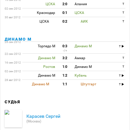
ЦСКА
2:0
Алания
T
02 сен 2012
Краснодар
0:1
ЦСКА
T
30 авг 2012
ЦСКА
0:2
АИК
T
ДИНАМО М
26 сен 2012
Торпедо М
0:3
Динамо М
T
-/+
22 сен 2012
Динамо М
3:2
Амкар
T
16 сен 2012
Ростов
1:0
Динамо М
T
02 сен 2012
Динамо М
1:2
Кубань
T
28 авг 2012
Динамо М
1:1
Штутгарт
T
СУДЬЯ
Карасев Сергей
(Москва)