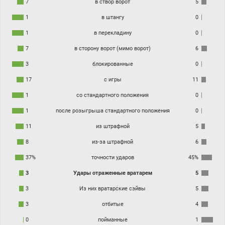
7
в створ ворот
5
1
в штангу
0
1
в перекладину
0
7
в сторону ворот (мимо ворот)
6
3
блокированные
0
17
с игры
11
1
со стандартного положения
0
1
после розыгрыша стандартного положения
0
11
из штрафной
5
8
из-за штрафной
6
37%
точности ударов
45%
3
Удары отраженные вратарем
5
3
Из них вратарские сэйвы
5
3
отбитые
4
0
пойманные
1