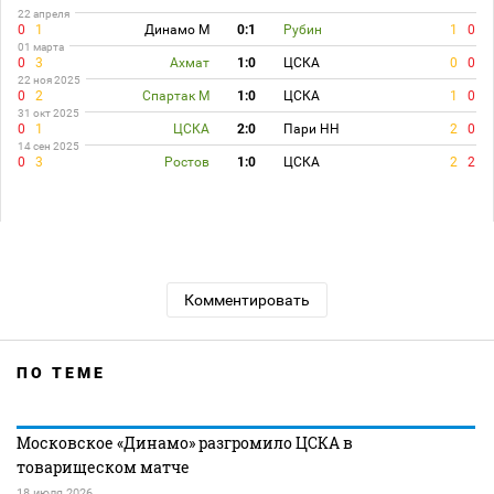
22 апреля
0
1
Динамо М
0:1
Рубин
1
0
01 марта
0
3
Ахмат
1:0
ЦСКА
0
0
22 ноя 2025
0
2
Спартак М
1:0
ЦСКА
1
0
31 окт 2025
0
1
ЦСКА
2:0
Пари НН
2
0
14 сен 2025
0
3
Ростов
1:0
ЦСКА
2
2
Комментировать
ПО ТЕМЕ
Московское «Динамо» разгромило ЦСКА в
товарищеском матче
18 июля 2026