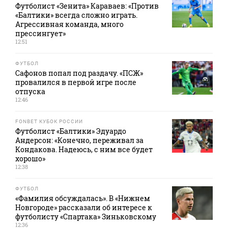
Футболист «Зенита» Караваев: «Против
«Балтики» всегда сложно играть.
Агрессивная команда, много
прессингует»
12:51
ФУТБОЛ
Сафонов попал под раздачу. «ПСЖ»
провалился в первой игре после
отпуска
12:46
FONBET КУБОК РОССИИ
Футболист «Балтики» Эдуардо
Андерсон: «Конечно, переживал за
Кондакова. Надеюсь, с ним все будет
хорошо»
12:38
ФУТБОЛ
«Фамилия обсуждалась». В «Нижнем
Новгороде» рассказали об интересе к
футболисту «Спартака» Зиньковскому
12:36