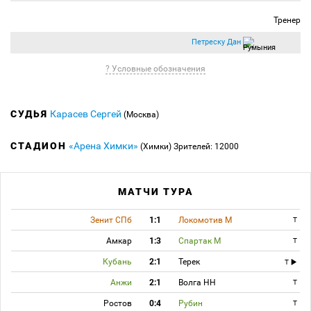
Тренер
Петреску Дан
? Условные обозначения
СУДЬЯ
Карасев Сергей
(Москва)
СТАДИОН
«Арена Химки»
(Химки)
Зрителей: 12000
МАТЧИ ТУРА
Зенит СПб
1:1
Локомотив М
T
Амкар
1:3
Спартак М
T
Кубань
2:1
Терек
T
Анжи
2:1
Волга НН
T
Ростов
0:4
Рубин
T