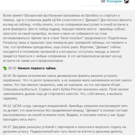
50′
Кокорин
Всем привет! Воскресная футбольная программа на Sportbox.ru стартует в
Химках, где в столичном дерби ЦСКА схлестнется с "Динамо"! Достаточно бросить
взгляд на таблицу, чтобы понять, кто из соперников выступает в очной встрече в
роли фаворита. Шесть побед подряд, текущее первое место - армейцы сейчас,
простите за такой каламбур, на коне и явно не собираются на этом
останавливаться. Кризис же в стане "бело-голубых" продолжается. Подопечные
Петреску лишь в прошлом туре покинули дно турнирной таблицы, но говорить о
том, что проблемы преодолены, еще очень рано. Впрочем, "Динамо" сейчас
находится в положении загнанной в угол крысы: отступать некуда, а значит
придется бороться с любым соперником. А это автоматически делает исход
встречи не таким уж и предсказуемым.
00:00
Начало первого тайма:
00:20
Во время исполнения гимна динамовские фанаты решили устроить
перфоманс. Что-то долго громыхало, а их выкрики мало напоминали мотив самого
гимна. Что там именно творилось, нам не показали, но это заставило Игоря
Семшова улыбнуться. Сорвать матч Кубка России оказалось мало. Поле начало
заволакивать дымом еще до стартового свистка. Что, собственно, и вызвало
задержку.
04:12
ЦСКА сходу завладел инициативой. Армейцы уверенно контролируют мяч,
но делают это практически без продвижения вперед. "Динамо" в полном составе
расположилось на своей половине поля. Видимо, в похожем ключе у нас будет
проходить весь матч.
04:37
Джуджак разыграл угловой с партнером и попытался вырезать подачу на
дальнюю штангу. Подкрученный мяч чуть было не влетел в дальнюю девятку.