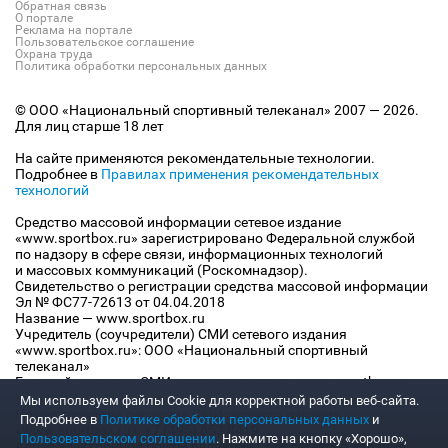
Обратная связь
О портале
Реклама на портале
Пользовательское соглашение
Охрана труда
Политика обработки персональных данных
© ООО «Национальный спортивный телеканал» 2007 — 2026.
Для лиц старше 18 лет
На сайте применяются рекомендательные технологии.
Подробнее в
Правилах применения рекомендательных
технологий
Средство массовой информации сетевое издание
«www.sportbox.ru» зарегистрировано Федеральной службой
по надзору в сфере связи, информационных технологий
и массовых коммуникаций (Роскомнадзор).
Свидетельство о регистрации средства массовой информации
Эл № ФС77-72613 от 04.04.2018
Название — www.sportbox.ru
Учредитель (соучредители) СМИ сетевого издания
«www.sportbox.ru»: ООО «Национальный спортивный
телеканал»
Главный редактор СМИ сетевого издания «www.sportbox.ru»:
Конов В.А.
Мы используем файлы Сookie для корректной работы веб-сайта.
Номер телефона редакции СМИ сетевого издания
Подробнее в
Политике обработки персональных данных
и
«www.sportbox.ru»: +7 (495) 653 8419
Пользовательском соглашении
. Нажмите на кнопку «Хорошо»,
Адрес электронной почты редакции СМИ сетевого издания