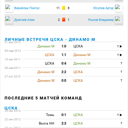
11
8
Вернблум Понтус
Юсупов Артур
2
1
Дзагоев Алан
Рыков Владимир
ЛИЧНЫЕ ВСТРЕЧИ ЦСКА - ДИНАМО М
21 апр 2012
Динамо М
1:0
ЦСКА
T
09 мар 2012
ЦСКА
1:1
Динамо М
T
10 сен 2011
ЦСКА
0:4
Динамо М
T
08 мая 2011
Динамо М
2:2
ЦСКА
T
27 окт 2010
Динамо М
0:0
ЦСКА
T
ПОСЛЕДНИЕ 5 МАТЧЕЙ КОМАНД
ЦСКА
26 сен 2012
Томь
0:1
ЦСКА
T
22 сен 2012
Волга НН
2:3
ЦСКА
T
16 сен 2012