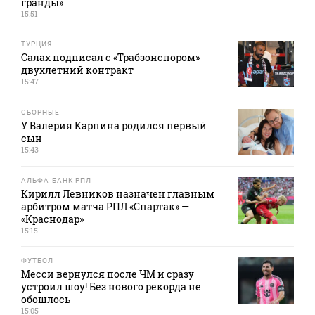
гранды»
15:51
ТУРЦИЯ
Салах подписал с «Трабзонспором»
двухлетний контракт
15:47
СБОРНЫЕ
У Валерия Карпина родился первый
сын
15:43
АЛЬФА-БАНК РПЛ
Кирилл Левников назначен главным
арбитром матча РПЛ «Спартак» —
«Краснодар»
15:15
ФУТБОЛ
Месси вернулся после ЧМ и сразу
устроил шоу! Без нового рекорда не
обошлось
15:05