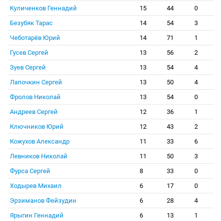
Куличенков Геннадий
15
44
0
Безубяк Тарас
14
54
3
Чеботарёв Юрий
14
71
1
Гусев Сергей
13
56
2
Зуев Сергей
13
54
4
Лапочкин Сергей
13
50
4
Фролов Николай
13
54
0
Андреев Сергей
12
36
1
Ключников Юрий
12
43
2
Кожухов Александр
11
33
6
Левников Николай
11
50
3
Фурса Сергей
8
33
0
Ходырев Михаил
6
17
0
Эрзиманов Фейзудин
6
28
4
Ярыгин Геннадий
6
13
1