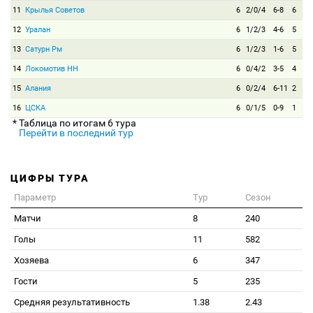
11
Крылья Советов
6
2/0/4
6-8
6
12
Уралан
6
1/2/3
4-6
5
13
Сатурн Рм
6
1/2/3
1-6
5
14
Локомотив НН
6
0/4/2
3-5
4
15
Алания
6
0/2/4
6-11
2
16
ЦСКА
6
0/1/5
0-9
1
* Таблица по итогам 6 тура
Перейти в последний тур
ЦИФРЫ ТУРА
Параметр
Тур
Сезон
Матчи
8
240
Голы
11
582
Хозяева
6
347
Гости
5
235
Средняя результативность
1.38
2.43