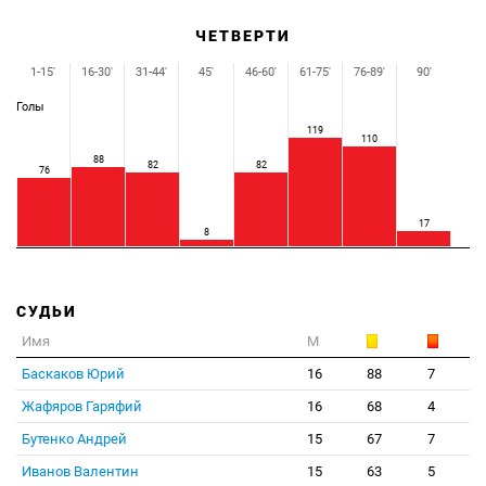
ЧЕТВЕРТИ
1-15'
16-30'
31-44'
45'
46-60'
61-75'
76-89'
90'
Голы
119
110
88
82
82
76
17
8
СУДЬИ
Имя
М
Баскаков Юрий
16
88
7
Жафяров Гаряфий
16
68
4
Бутенко Андрей
15
67
7
Иванов Валентин
15
63
5