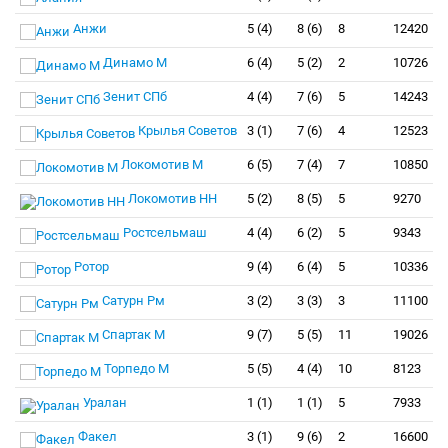
Анжи
5 (4)
8 (6)
8
12420
Динамо М
6 (4)
5 (2)
2
10726
Зенит СПб
4 (4)
7 (6)
5
14243
Крылья Советов
3 (1)
7 (6)
4
12523
Локомотив М
6 (5)
7 (4)
7
10850
Локомотив НН
5 (2)
8 (5)
5
9270
Ростсельмаш
4 (4)
6 (2)
5
9343
Ротор
9 (4)
6 (4)
5
10336
Сатурн Рм
3 (2)
3 (3)
3
11100
Спартак М
9 (7)
5 (5)
11
19026
Торпедо М
5 (5)
4 (4)
10
8123
Уралан
1 (1)
1 (1)
5
7933
Факел
3 (1)
9 (6)
2
16600