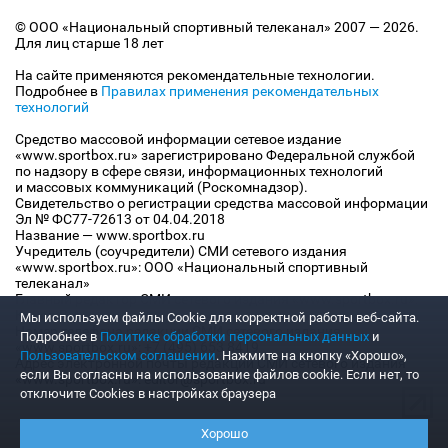
© ООО «Национальный спортивный телеканал» 2007 — 2026.
Для лиц старше 18 лет
На сайте применяются рекомендательные технологии.
Подробнее в
Правилах применения рекомендательных
технологий
Средство массовой информации сетевое издание
«www.sportbox.ru» зарегистрировано Федеральной службой
по надзору в сфере связи, информационных технологий
и массовых коммуникаций (Роскомнадзор).
Свидетельство о регистрации средства массовой информации
Эл № ФС77-72613 от 04.04.2018
Название — www.sportbox.ru
Учредитель (соучредители) СМИ сетевого издания
«www.sportbox.ru»: ООО «Национальный спортивный
телеканал»
Главный редактор СМИ сетевого издания «www.sportbox.ru»:
Конов В.А.
Мы используем файлы Сookie для корректной работы веб-сайта.
Номер телефона редакции СМИ сетевого издания
Подробнее в
Политике обработки персональных данных
и
«www.sportbox.ru»: +7 (495) 653 8419
Пользовательском соглашении
. Нажмите на кнопку «Хорошо»,
Адрес электронной почты редакции СМИ сетевого издания
если Вы согласны на использование файлов cookie. Если нет, то
«www.sportbox.ru»: editor@sportbox.ru
отключите Cookies в настройках браузера
Хорошо