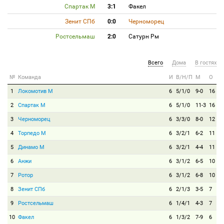
Спартак М
3:1
Факел
Зенит СПб
0:0
Черноморец
Ростсельмаш
2:0
Сатурн Рм
Всего
Дома
В гостях
№
Команда
И
В/Н/П
М
О
1
Локомотив М
6
5/1/0
9-0
16
2
Спартак М
6
5/1/0
11-3
16
3
Черноморец
6
3/3/0
8-0
12
4
Торпедо М
6
3/2/1
6-2
11
5
Динамо М
6
3/2/1
4-4
11
6
Анжи
6
3/1/2
6-5
10
7
Ротор
6
3/1/2
6-8
10
8
Зенит СПб
6
2/1/3
3-5
7
9
Ростсельмаш
6
1/4/1
4-3
7
10
Факел
6
1/3/2
7-9
6