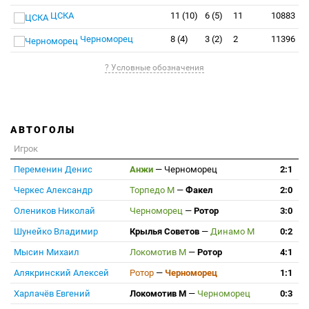
ЦСКА
11 (10)
6 (5)
11
10883
Черноморец
8 (4)
3 (2)
2
11396
? Условные обозначения
АВТОГОЛЫ
Игрок
Переменин Денис
Анжи
—
Черноморец
2:1
Черкес Александр
Торпедо М
—
Факел
2:0
Олеников Николай
Черноморец
—
Ротор
3:0
Шунейко Владимир
Крылья Советов
—
Динамо М
0:2
Мысин Михаил
Локомотив М
—
Ротор
4:1
Алякринский Алексей
Ротор
—
Черноморец
1:1
Харлачёв Евгений
Локомотив М
—
Черноморец
0:3