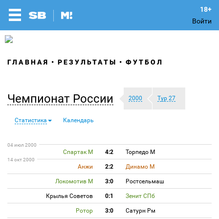
Войти
ГЛАВНАЯ
РЕЗУЛЬТАТЫ
ФУТБОЛ
Чемпионат России
2000
Тур 27
Статистика
Календарь
04 июл 2000
Спартак М
4:2
Торпедо М
14 окт 2000
Анжи
2:2
Динамо М
Локомотив М
3:0
Ростсельмаш
Крылья Советов
0:1
Зенит СПб
Ротор
3:0
Сатурн Рм