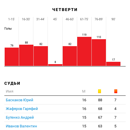
ЧЕТВЕРТИ
1-15'
16-30'
31-44'
45'
46-60'
61-75'
76-89'
90'
Голы
119
110
88
82
82
76
17
8
СУДЬИ
Имя
М
Баскаков Юрий
16
88
7
Жафяров Гаряфий
16
68
4
Бутенко Андрей
15
67
7
Иванов Валентин
15
63
5