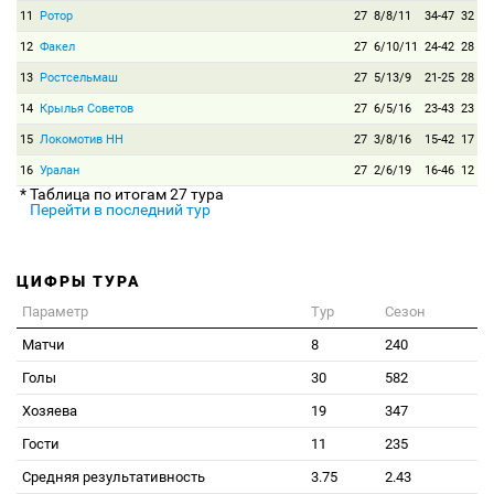
11
Ротор
27
8/8/11
34-47
32
12
Факел
27
6/10/11
24-42
28
13
Ростсельмаш
27
5/13/9
21-25
28
14
Крылья Советов
27
6/5/16
23-43
23
15
Локомотив НН
27
3/8/16
15-42
17
16
Уралан
27
2/6/19
16-46
12
* Таблица по итогам 27 тура
Перейти в последний тур
ЦИФРЫ ТУРА
Параметр
Тур
Сезон
Матчи
8
240
Голы
30
582
Хозяева
19
347
Гости
11
235
Средняя результативность
3.75
2.43