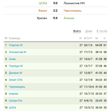
ЦСКА
5:0
Локомотив НН
Факел
2:2
Черноморец
Уралан
0:4
Алания
Всего
Дома
В гостях
№
Команда
И
В/Н/П
М
О
1
Спартак М
27
20/1/6
64-28
61
2
Локомотив М
27
17/7/3
38-16
58
3
Анжи
27
14/6/7
41-28
48
4
Торпедо М
27
13/7/7
37-28
46
5
Динамо М
27
12/8/7
41-33
44
6
Зенит СПб
27
12/7/8
34-23
43
7
Черноморец
27
11/10/6
41-26
43
8
Алания
27
10/7/10
33-33
37
9
Сатурн Рм
27
9/8/10
25-29
35
10
ЦСКА
27
10/5/12
36-34
35