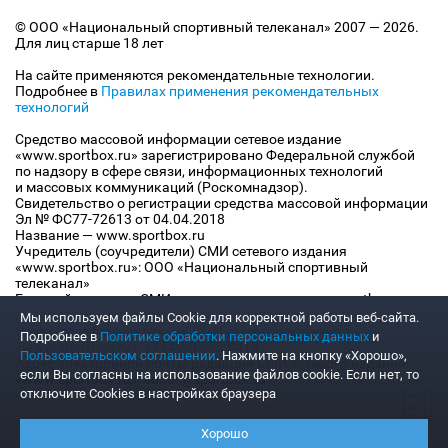
© ООО «Национальный спортивный телеканал» 2007 — 2026.
Для лиц старше 18 лет
На сайте применяются рекомендательные технологии.
Подробнее в
Правилах применения рекомендательных
технологий
Средство массовой информации сетевое издание
«www.sportbox.ru» зарегистрировано Федеральной службой
по надзору в сфере связи, информационных технологий
и массовых коммуникаций (Роскомнадзор).
Свидетельство о регистрации средства массовой информации
Эл № ФС77-72613 от 04.04.2018
Название — www.sportbox.ru
Учредитель (соучредители) СМИ сетевого издания
«www.sportbox.ru»: ООО «Национальный спортивный
телеканал»
Главный редактор СМИ сетевого издания «www.sportbox.ru»:
Конов В.А.
Мы используем файлы Сookie для корректной работы веб-сайта.
Номер телефона редакции СМИ сетевого издания
Подробнее в
Политике обработки персональных данных
и
«www.sportbox.ru»: +7 (495) 653 8419
Пользовательском соглашении
. Нажмите на кнопку «Хорошо»,
Адрес электронной почты редакции СМИ сетевого издания
если Вы согласны на использование файлов cookie. Если нет, то
«www.sportbox.ru»: editor@sportbox.ru
отключите Cookies в настройках браузера
Хорошо