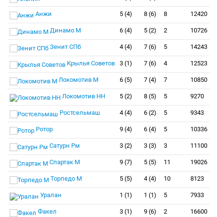
Анжи
5 (4)
8 (6)
8
12420
Динамо М
6 (4)
5 (2)
2
10726
Зенит СПб
4 (4)
7 (6)
5
14243
Крылья Советов
3 (1)
7 (6)
4
12523
Локомотив М
6 (5)
7 (4)
7
10850
Локомотив НН
5 (2)
8 (5)
5
9270
Ростсельмаш
4 (4)
6 (2)
5
9343
Ротор
9 (4)
6 (4)
5
10336
Сатурн Рм
3 (2)
3 (3)
3
11100
Спартак М
9 (7)
5 (5)
11
19026
Торпедо М
5 (5)
4 (4)
10
8123
Уралан
1 (1)
1 (1)
5
7933
Факел
3 (1)
9 (6)
2
16600