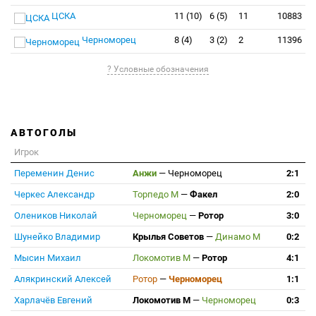
ЦСКА
11 (10)
6 (5)
11
10883
Черноморец
8 (4)
3 (2)
2
11396
? Условные обозначения
АВТОГОЛЫ
Игрок
Переменин Денис
Анжи
—
Черноморец
2:1
Черкес Александр
Торпедо М
—
Факел
2:0
Олеников Николай
Черноморец
—
Ротор
3:0
Шунейко Владимир
Крылья Советов
—
Динамо М
0:2
Мысин Михаил
Локомотив М
—
Ротор
4:1
Алякринский Алексей
Ротор
—
Черноморец
1:1
Харлачёв Евгений
Локомотив М
—
Черноморец
0:3