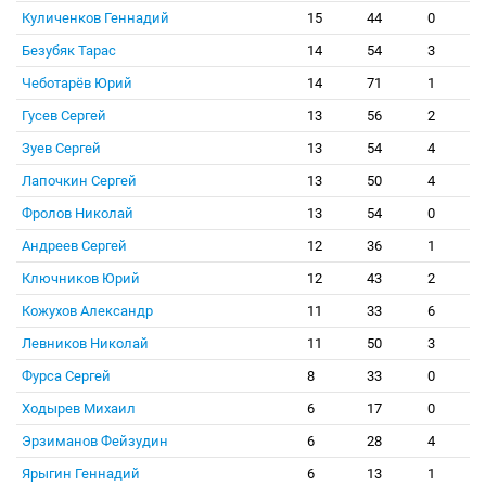
Куличенков Геннадий
15
44
0
Безубяк Тарас
14
54
3
Чеботарёв Юрий
14
71
1
Гусев Сергей
13
56
2
Зуев Сергей
13
54
4
Лапочкин Сергей
13
50
4
Фролов Николай
13
54
0
Андреев Сергей
12
36
1
Ключников Юрий
12
43
2
Кожухов Александр
11
33
6
Левников Николай
11
50
3
Фурса Сергей
8
33
0
Ходырев Михаил
6
17
0
Эрзиманов Фейзудин
6
28
4
Ярыгин Геннадий
6
13
1