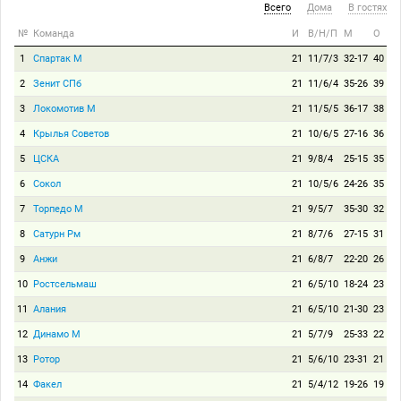
Всего
Дома
В гостях
№
Команда
И
В/Н/П
М
О
1
Спартак М
21
11/7/3
32-17
40
2
Зенит СПб
21
11/6/4
35-26
39
3
Локомотив М
21
11/5/5
36-17
38
4
Крылья Советов
21
10/6/5
27-16
36
5
ЦСКА
21
9/8/4
25-15
35
6
Сокол
21
10/5/6
24-26
35
7
Торпедо М
21
9/5/7
35-30
32
8
Сатурн Рм
21
8/7/6
27-15
31
9
Анжи
21
6/8/7
22-20
26
10
Ростсельмаш
21
6/5/10
18-24
23
11
Алания
21
6/5/10
21-30
23
12
Динамо М
21
5/7/9
25-33
22
13
Ротор
21
5/6/10
23-31
21
14
Факел
21
5/4/12
19-26
19