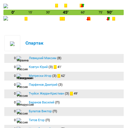
0′
45′
90′
15′
30′
60′
75′
Спартак
0
Левицкий Максим
(В)
0
Ковтун Юрий
(З)
41′
0
Митрески Игор
(З)
62′
0
Парфенов Дмитрий
(З)
0
Тчуйсе Жерри-Кристиан
(З)
49′
0
Баранов Василий
(П)
0
Булатов Виктор
(П)
0
Титов Егор
(П)