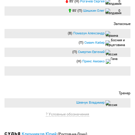
85′ (Н)
Рогачев Сергей
0
85′ (П)
Шишкин Олег
0
Запасные
(В)
Помазун Александр
(П)
Смаич Кабир
(П)
Смертин Евгений
(Н)
Принс Амоако
Тренер
Шевчук Владимир
? Условные обозначения
СУДЬЯ
Ключников Юрий
(Ростов-на-Дону)