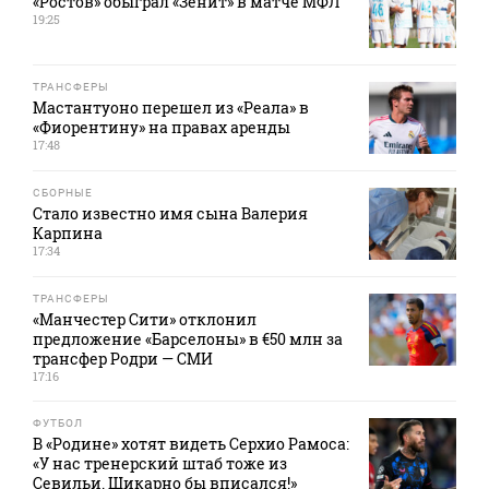
«Ростов» обыграл «Зенит» в матче МФЛ
19:25
ТРАНСФЕРЫ
Мастантуоно перешел из «Реала» в
«Фиорентину» на правах аренды
17:48
СБОРНЫЕ
Стало известно имя сына Валерия
Карпина
17:34
ТРАНСФЕРЫ
«Манчестер Сити» отклонил
предложение «Барселоны» в €50 млн за
трансфер Родри — СМИ
17:16
ФУТБОЛ
В «Родине» хотят видеть Серхио Рамоса:
«У нас тренерский штаб тоже из
Севильи. Шикарно бы вписался!»