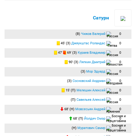
Сатурн
(В)
Чижов Валерий
0
45′ (З)
Джяукштас Роландас
0
47′
69′ (З)
Кураев Владимир
0
90′ (З)
Ляпкин Дмитрий
0
(З)
Мор Эдуард
0
(З)
Сосновский Андриан
0
15′ (П)
Мелешин Алексей
0
(П)
Савельев Алексей
0
68′ (Н)
Мовсесьян Андрей
0
68′ (П)
Йолдич Омэр
0
(Н)
Муратович Самир
0