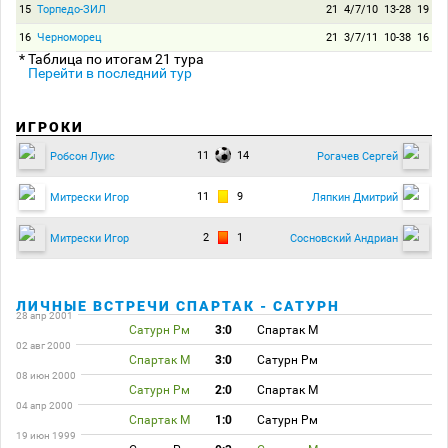
15
Торпедо-ЗИЛ
21
4/7/10
13-28
19
16
Черноморец
21
3/7/11
10-38
16
* Таблица по итогам 21 тура
Перейти в последний тур
ИГРОКИ
11
14
Робсон Луис
Рогачев Сергей
11
9
Митрески Игор
Ляпкин Дмитрий
2
1
Митрески Игор
Сосновский Андриан
ЛИЧНЫЕ ВСТРЕЧИ СПАРТАК - САТУРН
28 апр 2001
Сатурн Рм
3:0
Спартак М
02 авг 2000
Спартак М
3:0
Сатурн Рм
08 июн 2000
Сатурн Рм
2:0
Спартак М
04 апр 2000
Спартак М
1:0
Сатурн Рм
19 июн 1999