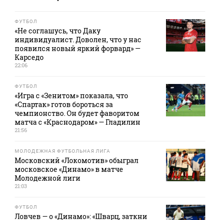
ФУТБОЛ
«Не соглашусь, что Даку
индивидуалист. Доволен, что у нас
появился новый яркий форвард» —
Карседо
22:06
ФУТБОЛ
«Игра с «Зенитом» показала, что
«Спартак» готов бороться за
чемпионство. Он будет фаворитом
матча с «Краснодаром» — Гладилин
21:56
МОЛОДЕЖНАЯ ФУТБОЛЬНАЯ ЛИГА
Московский «Локомотив» обыграл
московское «Динамо» в матче
Молодежной лиги
21:03
ФУТБОЛ
Ловчев — о «Динамо»: «Шварц, заткни