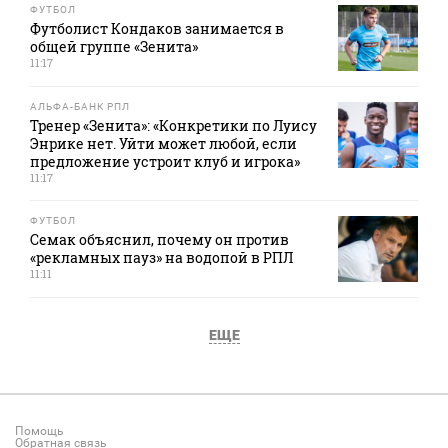
ФУТБОЛ
Футболист Кондаков занимается в
общей группе «Зенита»
11:17
АЛЬФА-БАНК РПЛ
Тренер «Зенита»: «Конкретики по Луису
Энрике нет. Уйти может любой, если
предложение устроит клуб и игрока»
11:17
ФУТБОЛ
Семак объяснил, почему он против
«рекламных пауз» на водопой в РПЛ
11:11
ЕЩЕ
Помощь
Обратная связь