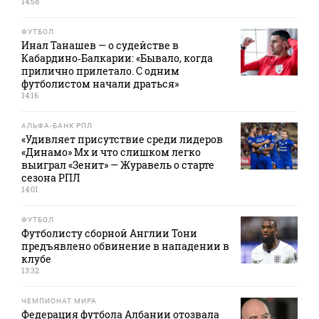
14:58
ФУТБОЛ
Инал Танашев — о судействе в
Кабардино‑Балкарии: «Бывало, когда
прилично прилетало. С одним
футболистом начали драться»
14:16
АЛЬФА-БАНК РПЛ
«Удивляет присутствие среди лидеров
«Динамо» Мх и что слишком легко
выиграл «Зенит» — Журавель о старте
сезона РПЛ
14:01
ФУТБОЛ
Футболисту сборной Англии Тони
предъявлено обвинение в нападении в
клубе
13:32
ЧЕМПИОНАТ МИРА
Федерация футбола Албании отозвала