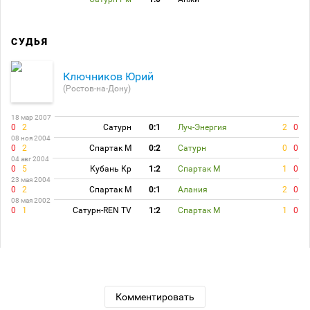
СУДЬЯ
Ключников Юрий
(Ростов-на-Дону)
18 мар 2007
0
2
Сатурн
0:1
Луч-Энергия
2
0
08 ноя 2004
0
2
Спартак М
0:2
Сатурн
0
0
04 авг 2004
0
5
Кубань Кр
1:2
Спартак М
1
0
23 мая 2004
0
2
Спартак М
0:1
Алания
2
0
08 мая 2002
0
1
Сатурн-REN TV
1:2
Спартак М
1
0
Комментировать