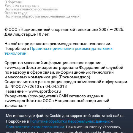
О портале
Реклама на портале
Пользовательское соглашение
Охрана труда
Политика обработки персональных данных
© ООО «Национальный спортивный телеканал» 2007 — 2026.
Для лиц старше 18 лет
На сайте применяются рекомендательные технологии.
Подробнее в
Правилах применения рекомендательных
технологий
Средство массовой информации сетевое издание
«www.sportbox.ru» зарегистрировано Федеральной службой
по надзору в сфере связи, информационных технологий
и массовых коммуникаций (Роскомнадзор).
Свидетельство о регистрации средства массовой информации
Эл № ФС77-72613 от 04.04.2018
Название — www.sportbox.ru
Учредитель (соучредители) СМИ сетевого издания
«www.sportbox.ru»: ООО «Национальный спортивный
телеканал»
Главный редактор СМИ сетевого издания «www.sportbox.ru»:
Конов В.А.
Мы используем файлы Сookie для корректной работы веб-сайта.
Номер телефона редакции СМИ сетевого издания
Подробнее в
Политике обработки персональных данных
и
«www.sportbox.ru»: +7 (495) 653 8419
Пользовательском соглашении
. Нажмите на кнопку «Хорошо»,
Адрес электронной почты редакции СМИ сетевого издания
если Вы согласны на использование файлов cookie. Если нет, то