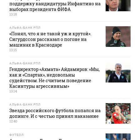
поддержку кандидатуры Инфантино на
выборах президента ФИФА
13:18
АЛЬФА-БАНК РПЛ
«Понял, что я не такой уж и крутой».
Сигурдссон рассказал о погоне на
машинах в Краснодаре
13:15
АЛЬФА-БАНК РПЛ
Гендиректор «Ахмата» Айдамиров: «Мы,
как и «Спартак», недовольны
судейством. Не считаем поведение
Касинтуры агрессивным»
13:14
АЛЬФА-БАНК РПЛ
Звезда российского футбола попался на
допинге. И с честью принял наказание
12:40
ФУТБОЛ