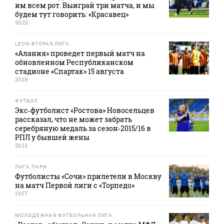
им всем рот. Выиграй три матча, и мы
будем тут говорить: «Красавец»
20:22
LEON-ВТОРАЯ ЛИГА
«Алания» проведет первый матч на
обновленном Республиканском
стадионе «Спартак» 15 августа
20:18
ФУТБОЛ
Экс‑футболист «Ростова» Новосельцев
рассказал, что не может забрать
серебряную медаль за сезон‑2015/16 в
РПЛ у бывшей жены
20:13
ЛИГА ПАРИ
Футболисты «Сочи» прилетели в Москву
на матч Первой лиги с «Торпедо»
19:57
МОЛОДЕЖНАЯ ФУТБОЛЬНАЯ ЛИГА