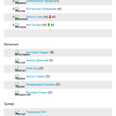
0
Цихмейструк Эдуард
(П)
0
Бесчастных Владимир
(Н)
0
Робсон Луис
(Н)
63′
0
Фло Эссиен
(Н)
63′
Запасные
Ристович Недраг
(В)
Ананко Дмитрий
(З)
Кебе Баи
(П)
Матич Славко
(П)
Мжаванадзе Кахабер
(П)
Василюк Роман
(Н)
Тренер
Романцев Олег