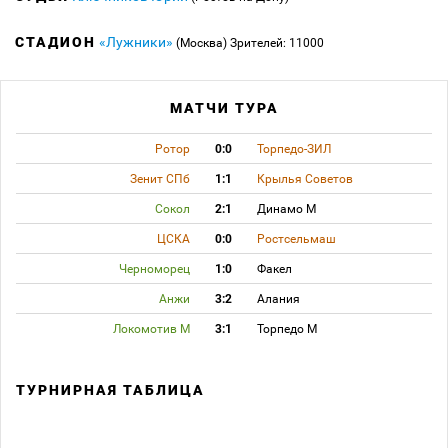
СТАДИОН
«Лужники»
(Москва)
Зрителей: 11000
МАТЧИ ТУРА
Ротор
0:0
Торпедо-ЗИЛ
Зенит СПб
1:1
Крылья Советов
Сокол
2:1
Динамо М
ЦСКА
0:0
Ростсельмаш
Черноморец
1:0
Факел
Анжи
3:2
Алания
Локомотив М
3:1
Торпедо М
ТУРНИРНАЯ ТАБЛИЦА