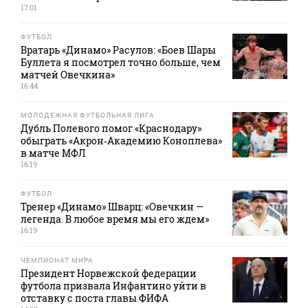
17:01
ФУТБОЛ
Вратарь «Динамо» Расулов: «Боев Шары
Буллета я посмотрел точно больше, чем
матчей Овечкина»
16:44
МОЛОДЕЖНАЯ ФУТБОЛЬНАЯ ЛИГА
Дубль Полевого помог «Краснодару»
обыграть «Акрон‑Академию Коноплева»
в матче МФЛ
16:19
ФУТБОЛ
Тренер «Динамо» Шварц: «Овечкин —
легенда. В любое время мы его ждем»
16:19
ЧЕМПИОНАТ МИРА
Президент Норвежской федерации
футбола призвала Инфантино уйти в
отставку с поста главы ФИФА