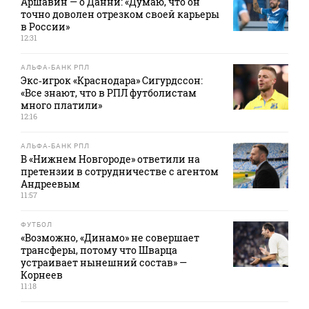
Аршавин — о Данни: «Думаю, что он
точно доволен отрезком своей карьеры
в России»
12:31
АЛЬФА-БАНК РПЛ
Экс‑игрок «Краснодара» Сигурдссон:
«Все знают, что в РПЛ футболистам
много платили»
12:16
АЛЬФА-БАНК РПЛ
В «Нижнем Новгороде» ответили на
претензии в сотрудничестве с агентом
Андреевым
11:57
ФУТБОЛ
«Возможно, «Динамо» не совершает
трансферы, потому что Шварца
устраивает нынешний состав» —
Корнеев
11:18