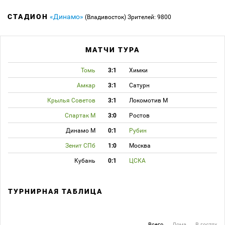
СТАДИОН
«Динамо»
(Владивосток)
Зрителей: 9800
МАТЧИ ТУРА
Томь
3:1
Химки
Амкар
3:1
Сатурн
Крылья Советов
3:1
Локомотив М
Спартак М
3:0
Ростов
Динамо М
0:1
Рубин
Зенит СПб
1:0
Москва
Кубань
0:1
ЦСКА
ТУРНИРНАЯ ТАБЛИЦА
Всего
Дома
В гостях