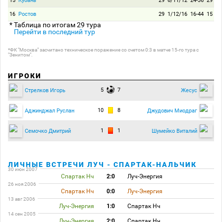
15
Кубань
29
6/11/12
24-36
29
16
Ростов
29
1/12/16
16-44
15
* Таблица по итогам 29 тура
Перейти в последний тур
*ФК "Москва" засчитано техническое поражение со счетом 0:3 в матче 15-го тура с
"Зенитом".
ИГРОКИ
5
7
Стрелков Игорь
Жесус
10
8
Аджинджал Руслан
Джудович Миодраг
1
1
Семочко Дмитрий
Шумейко Виталий
ЛИЧНЫЕ ВСТРЕЧИ ЛУЧ - СПАРТАК-НАЛЬЧИК
30 июн 2007
Спартак Нч
2:0
Луч-Энергия
26 ноя 2006
Спартак Нч
0:0
Луч-Энергия
13 авг 2006
Луч-Энергия
1:0
Спартак Нч
14 сен 2005
Луч-Энергия
2:0
Спартак Нч