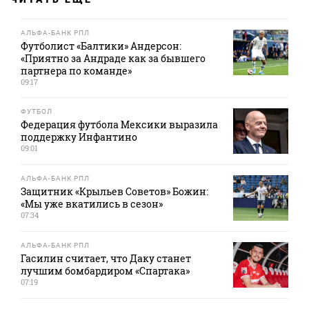
АЛЬФА-БАНК РПЛ
Футболист «Балтики» Андерсон:
«Приятно за Андраде как за бывшего
партнера по команде»
09:17
ФУТБОЛ
Федерация футбола Мексики выразила
поддержку Инфантино
09:01
АЛЬФА-БАНК РПЛ
Защитник «Крыльев Советов» Божин:
«Мы уже вкатились в сезон»
07:34
АЛЬФА-БАНК РПЛ
Гасилин считает, что Даку станет
лучшим бомбардиром «Спартака»
07:19