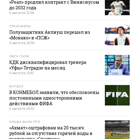
«Реал» продлил контракт с Винисиусом
до 2032 года
6 августа 21:06
ТРАНСФЕРЫ
Полузащитник Аклиуш перешел из
«Монако» в «ПСЖ»
6 августа 20:36
ЛИГА ПАРИ
КДК дисквалифицировал тренера
«Уфы» Тетрадзе на месяц
6 августа 19:41
ФУТБОЛ
В КОНМЕБОЛ заявили, что обеспокоены
постоянными односторонними
действиями ФИФА
6 августа 19:32
АЛЬФА-БАНК РПЛ
«Ахмат» оштрафован на 20 тысяч
рублей за отсутствие горячей воды в
раздевалке «Спартака»