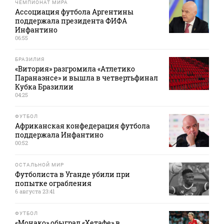
ЧЕМПИОНАТ МИРА
Ассоциация футбола Аргентины
поддержала президента ФИФА
Инфантино
06:55
БРАЗИЛИЯ
«Витория» разгромила «Атлетико
Паранаэнсе» и вышла в четвертьфинал
Кубка Бразилии
04:25
ФУТБОЛ
Африканская конфедерация футбола
поддержала Инфантино
00:52
ОСТАЛЬНОЙ МИР
Футболиста в Уганде убили при
попытке ограбления
6 августа 23:41
ФУТБОЛ
«Монако» обыграл «Хетафе» в