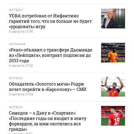
ФУТБОЛ
УЕФА потребовал от Инфантино
гарантий того, что он больше не будет
«уродовать» игру
6 августа 17:36
ИСПАНИЯ
«Реал» объявил о трансфере Дьоманде
из «Лейпцига», контракт подписан до
2033 года
6 августа 17:22
ФУТБОЛ
Обладатель «Золотого мяча» Родри
хочет перейти в «Барселону» — СМИ
6 августа 17:04
ФУТБОЛ
Самедов — о Даку в «Спартаке»:
«Последние годы он входит в элиту
форвардов, за ним охотились все
гранды»
6 августа 15:51