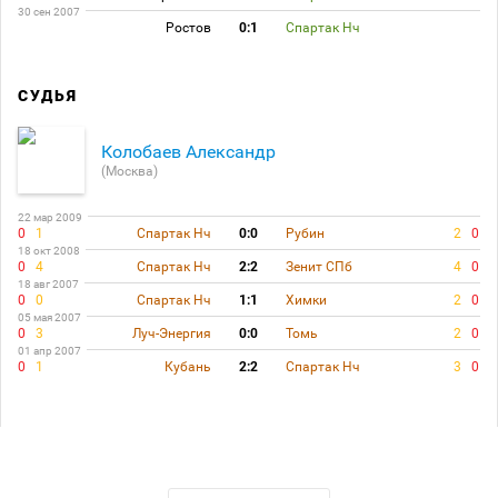
30 сен 2007
Ростов
0:1
Спартак Нч
СУДЬЯ
Колобаев Александр
(Москва)
22 мар 2009
0
1
Спартак Нч
0:0
Рубин
2
0
18 окт 2008
0
4
Спартак Нч
2:2
Зенит СПб
4
0
18 авг 2007
0
0
Спартак Нч
1:1
Химки
2
0
05 мая 2007
0
3
Луч-Энергия
0:0
Томь
2
0
01 апр 2007
0
1
Кубань
2:2
Спартак Нч
3
0