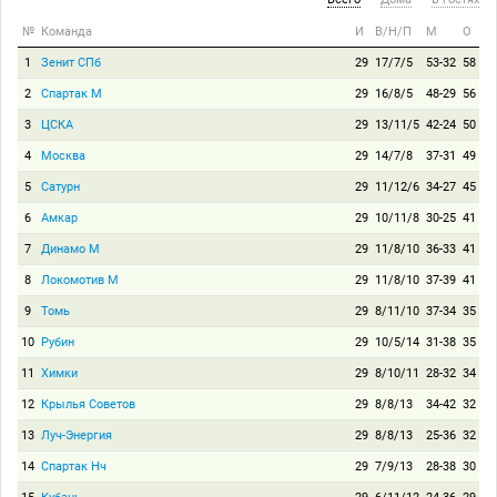
№
Команда
И
В/Н/П
М
О
1
Зенит СПб
29
17/7/5
53-32
58
2
Спартак М
29
16/8/5
48-29
56
3
ЦСКА
29
13/11/5
42-24
50
4
Москва
29
14/7/8
37-31
49
5
Сатурн
29
11/12/6
34-27
45
6
Амкар
29
10/11/8
30-25
41
7
Динамо М
29
11/8/10
36-33
41
8
Локомотив М
29
11/8/10
37-39
41
9
Томь
29
8/11/10
37-34
35
10
Рубин
29
10/5/14
31-38
35
11
Химки
29
8/10/11
28-32
34
12
Крылья Советов
29
8/8/13
34-42
32
13
Луч-Энергия
29
8/8/13
25-36
32
14
Спартак Нч
29
7/9/13
28-38
30