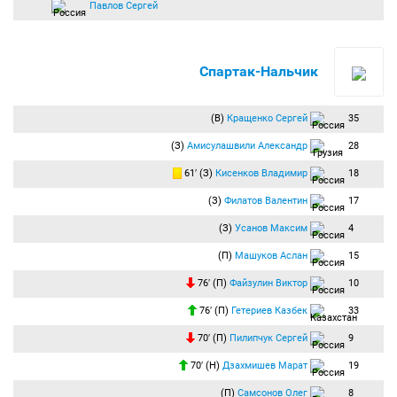
Павлов Сергей
Спартак-Нальчик
(В)
Кращенко Сергей
35
(З)
Амисулашвили Александр
28
61′ (З)
Кисенков Владимир
18
(З)
Филатов Валентин
17
(З)
Усанов Максим
4
(П)
Машуков Аслан
15
76′ (П)
Файзулин Виктор
10
76′ (П)
Гетериев Казбек
33
70′ (П)
Пилипчук Сергей
9
70′ (Н)
Дзахмишев Марат
19
(П)
Самсонов Олег
8