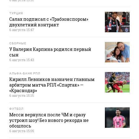
ТУРЦИЯ
Салах подписал с «Трабзонспором»
двухлетний контракт
6 августа 15:47
СБОРНЫЕ
У Валерия Карпина родился первый
сын
6 августа 15:43
АЛЬФА-БАНК РПЛ
Кирилл Левников назначен главным
арбитром матча РПЛ «Спартак» —
«Краснодар»
6 августа 15:15
ФУТБОЛ
Месси вернулся после ЧМ и сразу
устроил шоу! Без нового рекорда не
обошлось
6 августа 15:05