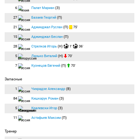
6
Палат Мариан
(З)
27
Базаев Георгий
(П)
21
Аджинджал Руслан
(П)
75′
15
Аджинджал Беслан
(П)
28
Стрелков Игорь
(Н)
1′
36′
5
Ланько Виталий
(Н)
70′
7
Кузнецов Евгений
(П)
70′
Запасные
1
Чихрадзе Александр
(В)
84
Кишкарук Роман
(З)
5
Кралевски Игор
(З)
11
Астафьев Максим
(П)
Тренер