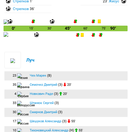
Стрелков
1′
23′
Жесус
Стрелков
36′
0′
45′
90′
15′
30′
60′
75′
Луч
23
Чех Марек
(В)
35
Семочко Дмитрий
(З)
20′
4
Новкович Раде
(З)
20′
33
Штанюк Сергей
(З)
30
Смирнов Дмитрий
(З)
17
Шешуков Александр
(З)
55′
10
Тихоновецкий Александр
(Н)
55′