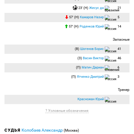
23′ (Н)
Жесус да
21
57′ (Н)
Кажаров Назир
5
57′ (Н)
Роденков Юрий
14
Запасные
(В)
Шогенов Борис
41
(З)
Васин Виктор
46
(П)
Матич Дариан
6
(П)
Ятченко Дмитрий
3
Тренер
Красножан Юрий
? Условные обозначения
СУДЬЯ
Колобаев Александр
(Москва)