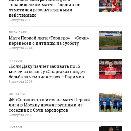
товарищеском матче, Головин не
отметился результативными
действиями
6 августа 23:11
ЛИГА ПАРИ
Матч Первой лиги «Торпедо» — «Сочи»
перенесен с пятницы на субботу
6 августа 22:44
ФУТБОЛ
«Если Даку начнет забивать по 15
мячей за сезон, у «Спартака» пойдет
борьба за чемпионство» — Радимов
6 августа 22:36
ИСПАНИЯ
ФК «Сочи» отправится на матч Первой
лиги в Москву двумя группами из
соседних с Сочи аэропортов
6 августа 21:06
ФУТБОЛ