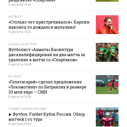
6 августа 19:18
ФУТБОЛ
«Столько лет пристреливался». Карпин
наконец-то дождался мальчика!
6 августа 19:15
АЛЬФА-БАНК РПЛ
Футболист «Ахмата» Касинтура
дисквалифицирован на два матча за
удаление в матче со «Спартаком»
6 августа 19:04
ФУТБОЛ
«Галатасарай» сделал предложение
«Локомотиву» по Батракову в размере
33 млн евро — СМИ
6 августа 18:36
FONBET КУБОК РОССИИ
Футбол. Fonbet Кубок России. Обзор
матчей 1-го тура
6 августа 18:20