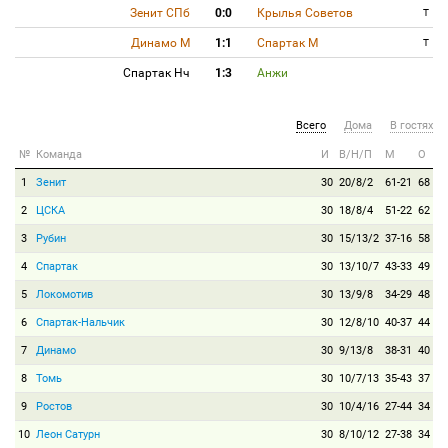
Зенит СПб
0:0
Крылья Советов
T
Динамо М
1:1
Спартак М
T
Спартак Нч
1:3
Анжи
Всего
Дома
В гостях
№
Команда
И
В/Н/П
М
О
1
Зенит
30
20/8/2
61-21
68
2
ЦСКА
30
18/8/4
51-22
62
3
Рубин
30
15/13/2
37-16
58
4
Спартак
30
13/10/7
43-33
49
5
Локомотив
30
13/9/8
34-29
48
6
Спартак-Нальчик
30
12/8/10
40-37
44
7
Динамо
30
9/13/8
38-31
40
8
Томь
30
10/7/13
35-43
37
9
Ростов
30
10/4/16
27-44
34
10
Леон Сатурн
30
8/10/12
27-38
34