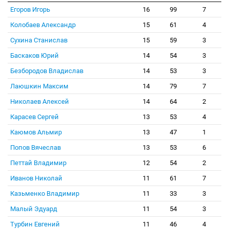
Егоров Игорь
16
99
7
Колобаев Александр
15
61
4
Сухина Станислав
15
59
3
Баскаков Юрий
14
54
3
Безбородов Владислав
14
53
3
Лаюшкин Максим
14
79
7
Николаев Алексей
14
64
2
Карасев Сергей
13
53
4
Каюмов Альмир
13
47
1
Попов Вячеслав
13
53
6
Петтай Владимир
12
54
2
Иванов Николай
11
61
7
Казьменко Владимир
11
33
3
Малый Эдуард
11
54
3
Турбин Евгений
11
46
4