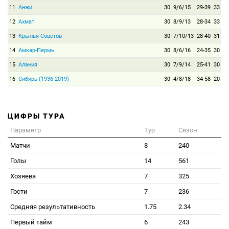
11
Анжи
30
9/6/15
29-39
33
12
Ахмат
30
8/9/13
28-34
33
13
Крылья Советов
30
7/10/13
28-40
31
14
Амкар-Пермь
30
8/6/16
24-35
30
15
Алания
30
7/9/14
25-41
30
16
Сибирь (1936-2019)
30
4/8/18
34-58
20
ЦИФРЫ ТУРА
Параметр
Тур
Сезон
Матчи
8
240
Голы
14
561
Хозяева
7
325
Гости
7
236
Средняя результативность
1.75
2.34
Первый тайм
6
243