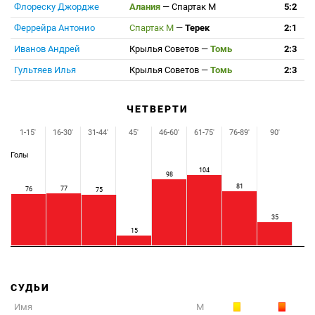
Флореску Джордже
Алания
—
Спартак М
5:2
Феррейра Антонио
Спартак М
—
Терек
2:1
Иванов Андрей
Крылья Советов
—
Томь
2:3
Гультяев Илья
Крылья Советов
—
Томь
2:3
ЧЕТВЕРТИ
1-15'
16-30'
31-44'
45'
46-60'
61-75'
76-89'
90'
Голы
104
98
81
77
76
75
35
15
СУДЬИ
Имя
М