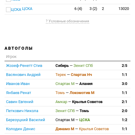
ЦСКА
6 (4)
3 (2)
2
13020
? Условные обозначения
АВТОГОЛЫ
Игрок
Жозеф-Ренетт Стив
Сибирь
—
Зенит СПб
2:5
Васянович Андрей
Терек
—
Спартак Нч
1:1
Иванов Иван
Спартак М
—
Алания
3:0
Янбаев Ренат
Томь
—
Локомотив М
1:1
Савин Евгений
Амкар
—
Крылья Советов
2:1
Петкович Никола
Зенит СПб
—
Томь
2:0
Березуцкий Василий
Спартак М
—
ЦСКА
1:2
Колодин Денис
Динамо М
—
Крылья Советов
1:1