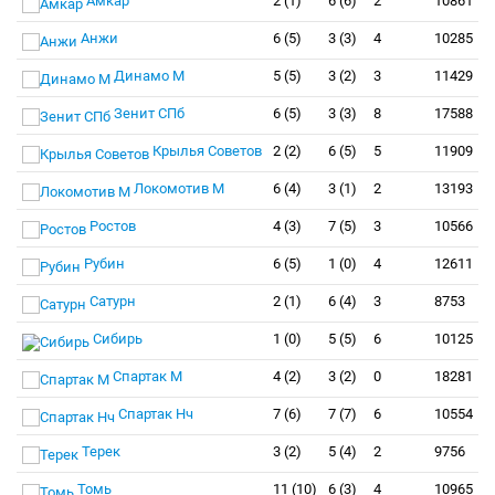
Амкар
2 (1)
6 (6)
2
10861
Анжи
6 (5)
3 (3)
4
10285
Динамо М
5 (5)
3 (2)
3
11429
Зенит СПб
6 (5)
3 (3)
8
17588
Крылья Советов
2 (2)
6 (5)
5
11909
Локомотив М
6 (4)
3 (1)
2
13193
Ростов
4 (3)
7 (5)
3
10566
Рубин
6 (5)
1 (0)
4
12611
Сатурн
2 (1)
6 (4)
3
8753
Сибирь
1 (0)
5 (5)
6
10125
Спартак М
4 (2)
3 (2)
0
18281
Спартак Нч
7 (6)
7 (7)
6
10554
Терек
3 (2)
5 (4)
2
9756
Томь
11 (10)
6 (3)
4
10965