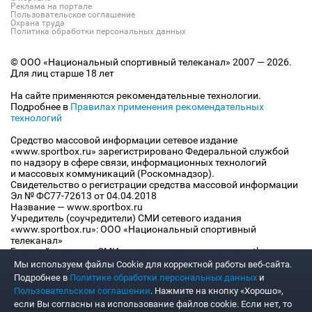
Реклама на портале
Пользовательское соглашение
Охрана труда
Политика обработки персональных данных
© ООО «Национальный спортивный телеканал» 2007 — 2026.
Для лиц старше 18 лет
На сайте применяются рекомендательные технологии.
Подробнее в
Правилах применения рекомендательных
технологий
Средство массовой информации сетевое издание
«www.sportbox.ru» зарегистрировано Федеральной службой
по надзору в сфере связи, информационных технологий
и массовых коммуникаций (Роскомнадзор).
Свидетельство о регистрации средства массовой информации
Эл № ФС77-72613 от 04.04.2018
Название — www.sportbox.ru
Учредитель (соучредители) СМИ сетевого издания
«www.sportbox.ru»: ООО «Национальный спортивный
телеканал»
Главный редактор СМИ сетевого издания «www.sportbox.ru»:
Конов В.А.
Мы используем файлы Сookie для корректной работы веб-сайта.
Номер телефона редакции СМИ сетевого издания
Подробнее в
Политике обработки персональных данных
и
«www.sportbox.ru»: +7 (495) 653 8419
Пользовательском соглашении
. Нажмите на кнопку «Хорошо»,
Адрес электронной почты редакции СМИ сетевого издания
если Вы согласны на использование файлов cookie. Если нет, то
«www.sportbox.ru»: editor@sportbox.ru