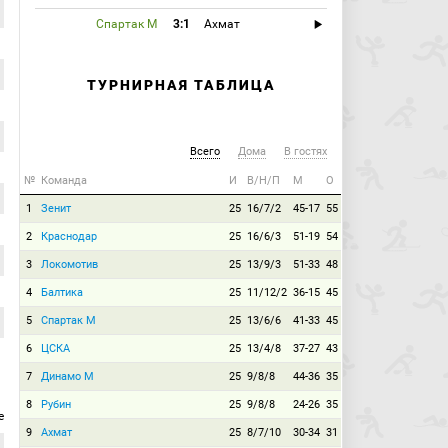
Спартак М
3:1
Ахмат
ТУРНИРНАЯ ТАБЛИЦА
Всего
Дома
В гостях
№
Команда
И
В/Н/П
М
О
1
Зенит
25
16/7/2
45-17
55
2
Краснодар
25
16/6/3
51-19
54
3
Локомотив
25
13/9/3
51-33
48
4
Балтика
25
11/12/2
36-15
45
5
Спартак М
25
13/6/6
41-33
45
6
ЦСКА
25
13/4/8
37-27
43
7
Динамо М
25
9/8/8
44-36
35
8
Рубин
25
9/8/8
24-26
35
е
9
Ахмат
25
8/7/10
30-34
31