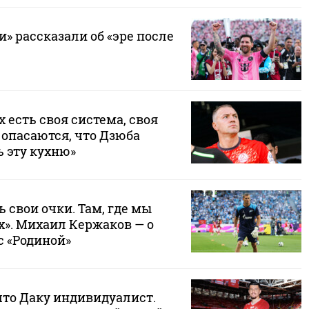
» рассказали об «эре после
х есть своя система, своя
 опасаются, что Дзюба
 эту кухню»
ь свои очки. Там, где мы
х». Михаил Кержаков — о
с «Родиной»
что Даку индивидуалист.