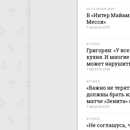
ОСТАЛЬНОЙ МИР
В «Интер Майами
Месси»
7 августа 23:37
ФУТБОЛ
Григорян: «У все
кухня. И многие
может нарушить
7 августа 22:44
ФУТБОЛ
«Важно не терят
должны брать и
матче «Зенита» 
7 августа 22:31
ФУТБОЛ
«Не соглашусь, 