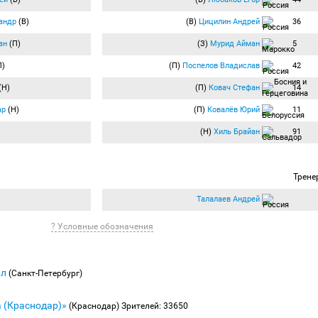
андр
(В)
(В)
Цицилин Андрей
36
ан
(П)
(З)
Мурид Айман
5
П)
(П)
Поспелов Владислав
42
(Н)
(П)
Ковач Стефан
14
ар
(Н)
(П)
Ковалёв Юрий
11
(Н)
Хиль Брайан
91
Трене
Талалаев Андрей
? Условные обозначения
лл
(Санкт-Петербург)
 (Краснодар)»
(Краснодар)
Зрителей: 33650