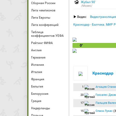
Жубал 90′
Сборная России
/Мозес/
Лига чемпионов
Видео:
Видеотрансляци
Лига Европы
Краснодар - Балтика. МИР Р
Лига конференций
Таблица
коэффициентов УЕФА
Рейтинг ФИФА
0′
Англия
Германия
Испания
Италия
Краснодар
Франция
Бельгия
1
Агкацев Стани
Белоруссия
20
Гонсалес Джов
Греция
17
Пальцев Вален
Нидерланды
15
Оласа Лукас
(З
Польша