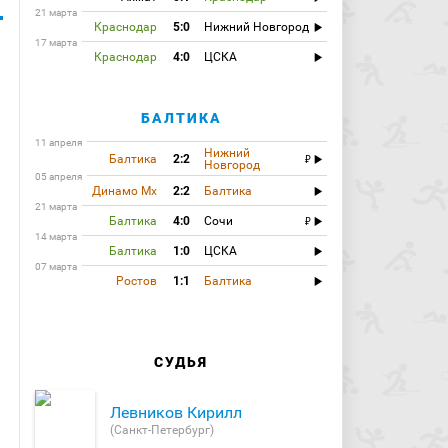
21 марта
Краснодар
5:0
Нижний Новгород
17 марта
Краснодар
4:0
ЦСКА
БАЛТИКА
11 апреля
Нижний
Балтика
2:2
Новгород
05 апреля
Динамо Мх
2:2
Балтика
21 марта
Балтика
4:0
Сочи
14 марта
Балтика
1:0
ЦСКА
07 марта
Ростов
1:1
Балтика
СУДЬЯ
Левников Кирилл
(Санкт-Петербург)