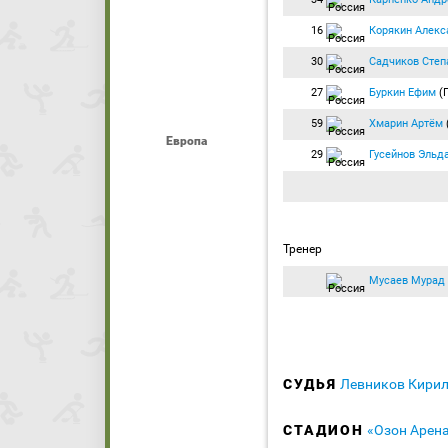
16
Корякин Алекс
30
Садчиков Степ
27
Буркин Ефим
(
59
Хмарин Артём
Европа
29
Гусейнов Эльд
Тренер
Мусаев Мурад
СУДЬЯ
Левников Кири
СТАДИОН
«Озон Арена