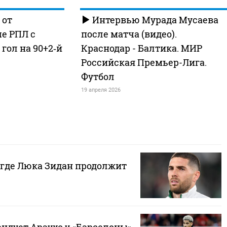
 от
Интервью Мурада Мусаева
е РПЛ с
после матча (видео).
 гол на 90+2‑й
Краснодар - Балтика. МИР
Российская Премьер-Лига.
Футбол
19 апреля 2026
 где Люка Зидан продолжит