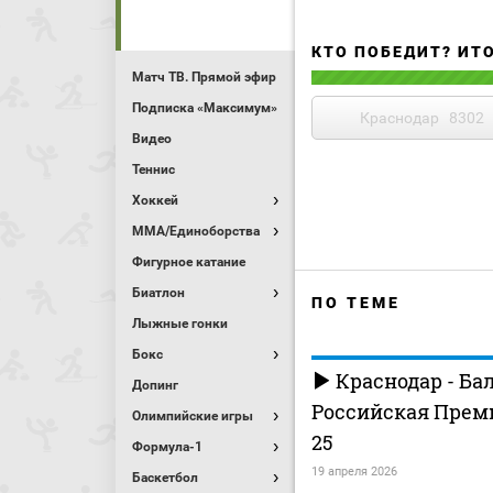
КТО ПОБЕДИТ? ИТ
Матч ТВ. Прямой эфир
Подписка «Максимум»
Краснодар
8302
Видео
Теннис
Хоккей
MMA/Единоборства
Фигурное катание
Биатлон
ПО ТЕМЕ
Лыжные гонки
Бокс
Краснодар - Ба
Допинг
Российская Премь
Олимпийские игры
25
Формула-1
19 апреля 2026
Баскетбол