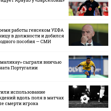
ндует Араухо у «Барселоны»
ремя работы генсеком УЕФА
ицу в должности и добился
одного пособия — СМИ
амаликау» сыграли вничью
ната Португалии
тили использование
дений вдоль поля в матчах
ле смерти игрока