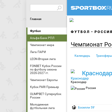
Главная
Футбол
ФУТБОЛ
РОССИ
Альфа-Банк РПЛ
Чемпионат Ро
Чемпионат мира
Лига ПАРИ
Календарь
Трансферы
LEON-Вторая лига
FONBET Кубок России
по футболу сезона
Краснода
2026-2027 гг.
Чемпионат Европы
Краснодар
Кубок PARI Премьер
Россия
OLIMPBET Суперкубок
России
Молодежная
Боселли 59′
футбольная лига