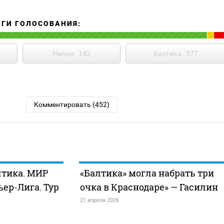
ОГИ ГОЛОСОВАНИЯ:
Ничья
142
Балтика
377
Комментировать (452)
лтика. МИР
«Балтика» могла набрать три
ер-Лига. Тур
очка в Краснодаре» — Гасилин
21 апреля 2026