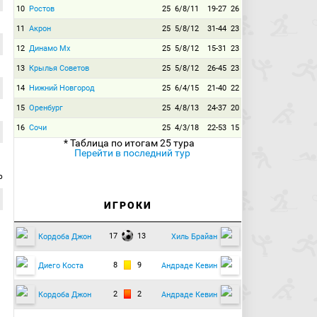
10
Ростов
25
6/8/11
19-27
26
11
Акрон
25
5/8/12
31-44
23
12
Динамо Мх
25
5/8/12
15-31
23
13
Крылья Советов
25
5/8/12
26-45
23
14
Нижний Новгород
25
6/4/15
21-40
22
15
Оренбург
25
4/8/13
24-37
20
16
Сочи
25
4/3/18
22-53
15
* Таблица по итогам 25 тура
Перейти в последний тур
р
ИГРОКИ
17
13
Кордоба Джон
Хиль Брайан
8
9
Диего Коста
Андраде Кевин
2
2
Кордоба Джон
Андраде Кевин