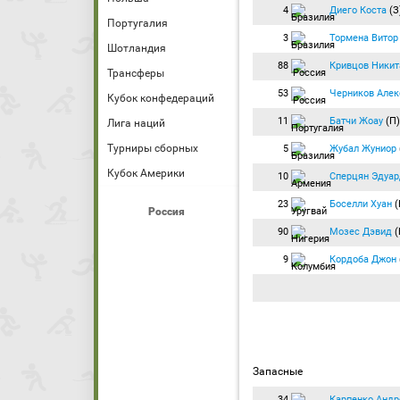
4
Диего Коста
(З
Португалия
3
Тормена Витор
Шотландия
88
Кривцов Никит
Трансферы
53
Черников Алек
Кубок конфедераций
11
Батчи Жоау
(П
Лига наций
Турниры сборных
5
Жубал Жуниор
Кубок Америки
10
Сперцян Эдуар
23
Боселли Хуан
(
Россия
90
Мозес Дэвид
(
9
Кордоба Джон
Запасные
34
Карпенко Андр