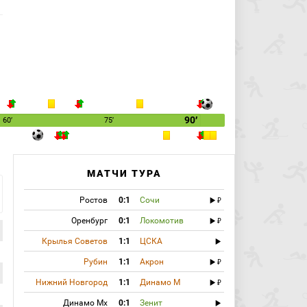
90′
60′
75′
МАТЧИ ТУРА
Ростов
0:1
Сочи
Оренбург
0:1
Локомотив
Крылья Советов
1:1
ЦСКА
Рубин
1:1
Акрон
Нижний Новгород
1:1
Динамо М
Динамо Мх
0:1
Зенит