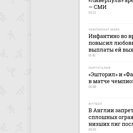
«Ливерпуль» аре
— СМИ
03:12
ЧЕМПИОНАТ МИРА
Инфантино во в
повысил любовн
выплаты ей вых
01:41
ПОРТУГАЛИЯ
«Эшторил» и «Ф
в матче чемпио
00:48
ФУТБОЛ
В Англии запре
сплошных ограж
низших лиг пос
00:32