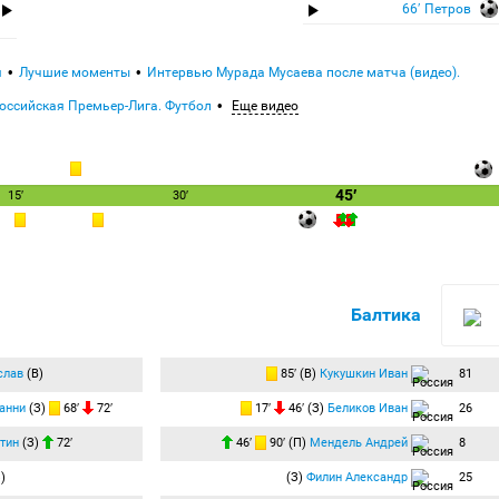
66′ Петров
я
Лучшие моменты
Интервью Мурада Мусаева после матча (видео).
оссийская Премьер-Лига. Футбол
Еще видео
45′
15′
30′
Балтика
слав
(В)
85′ (В)
Кукушкин Иван
81
анни
(З)
68′
72′
17′
46′ (З)
Беликов Иван
26
тин
(З)
72′
46′
90′ (П)
Мендель Андрей
8
)
(З)
Филин Александр
25