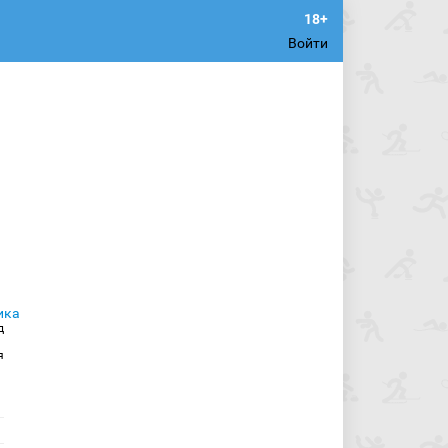
Войти
д