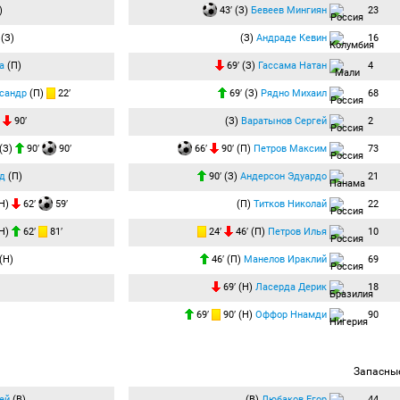
)
43′ (З)
Бевеев Мингиян
23
(З)
(З)
Андраде Кевин
16
а
(П)
69′ (З)
Гассама Натан
4
сандр
(П)
22′
69′ (З)
Рядно Михаил
68
)
90′
(З)
Варатынов Сергей
2
(З)
90′
90′
66′
90′ (П)
Петров Максим
73
д
(П)
90′ (З)
Андерсон Эдуардо
21
Н)
62′
59′
(П)
Титков Николай
22
Н)
62′
81′
24′
46′ (П)
Петров Илья
10
(Н)
46′ (П)
Манелов Ираклий
69
69′ (Н)
Ласерда Дерик
18
69′
90′ (Н)
Оффор Ннамди
90
Запасны
ей
(В)
(В)
Любаков Егор
44