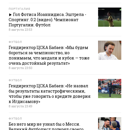
ПОРТУГАЛИЯ
Гол Фотиса Иоаннидиса. Эштрела -
Спортинг. 0:2 (видео). Чемпионат
Португалии. Футбол
8 августа 23:53
ФУТБОЛ
Гендиректор ЦСКА Бабаев: «Мы будем
бороться за чемпионство, но
понимаем, что медали и кубок — тоже
очень достойный результат»
8 августа 23:50
ФУТБОЛ
Гендиректор ЦСКА Бабаев: «Не назвал
бы результаты катастрофическими,
чтобы уже говорить о кредите доверия
к Игдисамову»
8 августа 23:49
ФУТБОЛ
Без него мир не узнал бы о Месси.
Великий футболист потерял своего