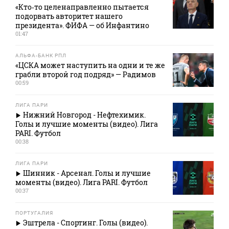
«Кто‑то целенаправленно пытается
подорвать авторитет нашего
президента». ФИФА — об Инфантино
01:47
АЛЬФА-БАНК РПЛ
«ЦСКА может наступить на одни и те же
грабли второй год подряд» — Радимов
00:59
ЛИГА ПАРИ
Нижний Новгород - Нефтехимик.
Голы и лучшие моменты (видео). Лига
PARI. Футбол
00:38
ЛИГА ПАРИ
Шинник - Арсенал. Голы и лучшие
моменты (видео). Лига PARI. Футбол
00:37
ПОРТУГАЛИЯ
Эштрела - Спортинг. Голы (видео).