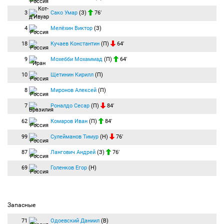
3
Сако Умар
(З)
76′
4
Мелёхин Виктор
(З)
18
Кучаев Константин
(П)
64′
9
Мохебби Мохаммад
(П)
64′
10
Щетинин Кирилл
(П)
8
Миронов Алексей
(П)
7
Роналдо Сесар
(П)
84′
62
Комаров Иван
(П)
84′
99
Сулейманов Тимур
(Н)
76′
87
Лангович Андрей
(З)
76′
69
Голенков Егор
(Н)
Запасные
71
Одоевский Даниил
(В)