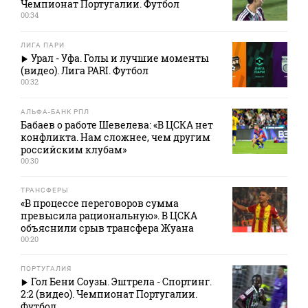
Чемпионат Португалии. Футбол
00:34
ЛИГА ПАРИ
Урал - Уфа. Голы и лучшие моменты
(видео). Лига PARI. Футбол
00:32
АЛЬФА-БАНК РПЛ
Бабаев о работе Шевелева: «В ЦСКА нет
конфликта. Нам сложнее, чем другим
российским клубам»
00:30
ТРАНСФЕРЫ
«В процессе переговоров сумма
превысила рациональную». В ЦСКА
объяснили срыв трансфера Жуана
00:20
ПОРТУГАЛИЯ
Гол Бени Соузы. Эштрела - Спортинг.
2:2 (видео). Чемпионат Португалии.
Футбол