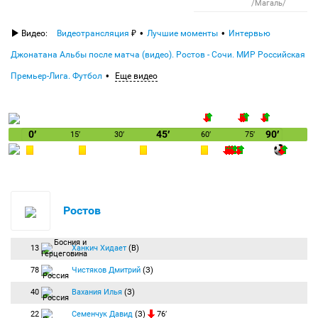
/Магаль/
Видео:
Видеотрансляция
Лучшие моменты
Интервью
Джонатана Альбы после матча (видео). Ростов - Сочи. МИР Российская
Премьер-Лига. Футбол
Еще видео
0′
45′
90′
15′
30′
60′
75′
Ростов
13
Ханкич Хидает
(В)
78
Чистяков Дмитрий
(З)
40
Вахания Илья
(З)
22
Семенчук Давид
(З)
76′