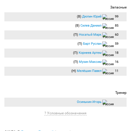
Запасные
(В)
Дюпин Юрий
99
(В)
Силев Даниил
85
(П)
Носатый Марк
60
(П)
Барт Руслан
59
(П)
Корнеев Артем
18
(П)
Мухин Максим
16
(Н)
Мелёшин Павел
11
Тренер
Осинькин Игорь
? Условные обозначения