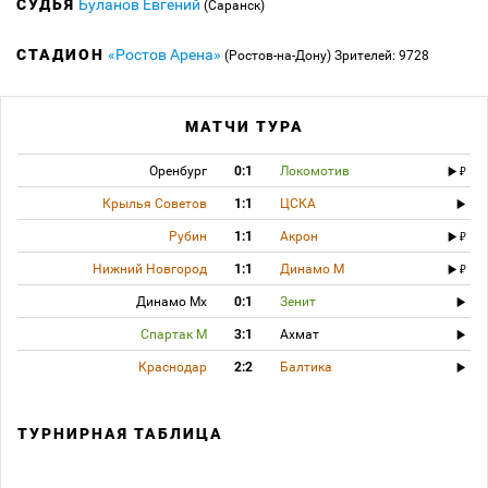
СУДЬЯ
Буланов Евгений
(Саранск)
СТАДИОН
«Ростов Арена»
(Ростов-на-Дону)
Зрителей: 9728
МАТЧИ ТУРА
Оренбург
0:1
Локомотив
Крылья Советов
1:1
ЦСКА
Рубин
1:1
Акрон
Нижний Новгород
1:1
Динамо М
Динамо Мх
0:1
Зенит
Спартак М
3:1
Ахмат
Краснодар
2:2
Балтика
ТУРНИРНАЯ ТАБЛИЦА