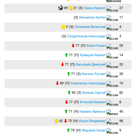
89′
21′ (З)
Заика Кирилл
27
(З)
Макарчук Артём
17
3′ (З)
Литвинов Вячеслав
4
(З)
Солдатенков Александр
3
71′ (П)
Ежов Роман
29
71′ (П)
Кравцов Кирилл
14
71′ (П)
Васильев Дмитрий
20
71′ (З)
Магаль Руслан
28
90′ (П)
Коваленко Александр
19
90′ (З)
Волков Сергей
82
71′ (П)
Игнатов Михаил
8
71′ (Н)
Камано Франсуа
45
42′
75′ (Н)
Ильин Владимир
98
75′ (Н)
Фёдоров Захар
9