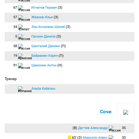
67
Игнатов Герман
(З)
57
Жбанов Илья
(З)
34
Эль-Аскалани Шоеиб
(З)
5
Прохин Данила
(З)
58
Шанталий Даниил
(П)
19
Байрамян Хорен
(П)
91
Шамонин Антон
(Н)
Тренер
Альба Кабельо
Сочи
(В)
Дегтев Александр
35
63′ (З)
Марсело Алвес
33