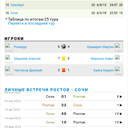
15
Оренбург
25
4/8/13
24-37
20
16
Сочи
25
4/3/18
22-53
15
* Таблица по итогам 25 тура
Перейти в последний тур
ИГРОКИ
6
4
Роналдо
Крамарич Мартин
7
6
Миронов Алексей
Марсело Алвес
2
1
Чистяков Дмитрий
Заика Кирилл
ЛИЧНЫЕ ВСТРЕЧИ РОСТОВ - СОЧИ
08 ноя 2025
Сочи
0:1
Ростов
06 апр 2024
Ростов
2:2
Сочи
T
19 авг 2023
Сочи
4:0
Ростов
T
14 мая 2023
Сочи
1:0
Ростов
T
06 фев 2023