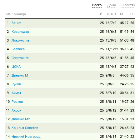
Всего
Дома
В гостях
№
Команда
И
В/Н/П
М
О
1
Зенит
25
16/7/2
45-17
55
2
Краснодар
25
16/6/3
51-19
54
3
Локомотив
25
13/9/3
51-33
48
4
Балтика
25
11/12/2
36-15
45
5
Спартак М
25
13/6/6
41-33
45
6
ЦСКА
25
13/4/8
37-27
43
7
Динамо М
25
9/8/8
44-36
35
8
Рубин
25
9/8/8
24-26
35
9
Ахмат
25
8/7/10
30-34
31
10
Ростов
25
6/8/11
19-27
26
11
Акрон
25
5/8/12
31-44
23
12
Динамо Мх
25
5/8/12
15-31
23
13
Крылья Советов
25
5/8/12
26-45
23
14
Нижний Новгород
25
6/4/15
21-40
22