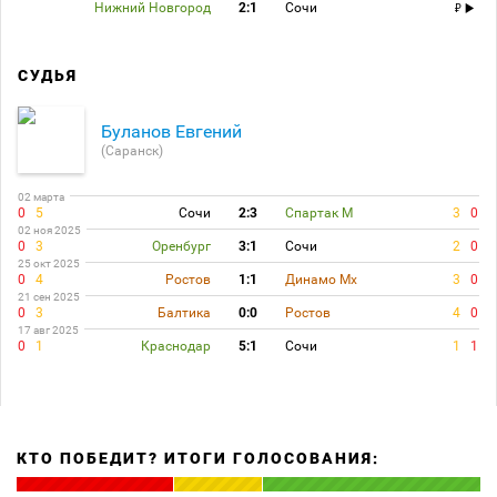
Нижний Новгород
2:1
Сочи
СУДЬЯ
Буланов Евгений
(Саранск)
02 марта
0
5
Сочи
2:3
Спартак М
3
0
02 ноя 2025
0
3
Оренбург
3:1
Сочи
2
0
25 окт 2025
0
4
Ростов
1:1
Динамо Мх
3
0
21 сен 2025
0
3
Балтика
0:0
Ростов
4
0
17 авг 2025
0
1
Краснодар
5:1
Сочи
1
1
КТО ПОБЕДИТ? ИТОГИ ГОЛОСОВАНИЯ: