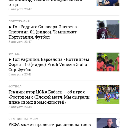
отца
8 августа 23:47
ПОРТУГАЛИЯ
Гол Родриго Саласара. Эштрела -
Спортинг. 0:1 (видео). Чемпионат
Португалии. Футбол
8 августа 23:47
ФУТБОЛ
Гол Рафиньи. Барселона - Ноттингем
Форест. 1:0 (видео). Friuli Venezia Giulia
Cup. Футбол
8 августа 23:41
ФУТБОЛ
Гендиректор ЦСКА Бабаев — об игре с
«Ростовом»: «Плохой матч. Мы сыграли
ниже своих возможностей»
8 августа 23:34
ЧЕМПИОНАТ МИРА
УЕФА может провести расследование в