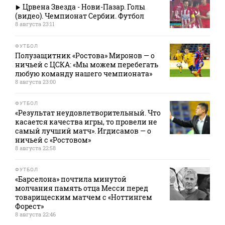
Црвена Звезда - Нови-Пазар. Голы
(видео). Чемпионат Сербии. Футбол
8 августа 23:11
ФУТБОЛ
Полузащитник «Ростова» Миронов — о
ничьей с ЦСКА: «Мы можем перебегать
любую команду нашего чемпионата»
8 августа 23:00
ФУТБОЛ
«Результат неудовлетворительный. Что
касается качества игры, то провели не
самый лучший матч». Игдисамов — о
ничьей с «Ростовом»
8 августа 22:58
ФУТБОЛ
«Барселона» почтила минутой
молчания память отца Месси перед
товарищеским матчем с «Ноттингем
Форест»
8 августа 22:46