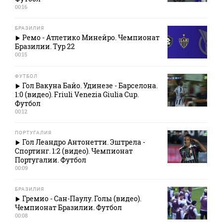
00:16
БРАЗИЛИЯ
Ремо - Атлетико Минейро. Чемпионат
Бразилии. Тур 22
00:15
ФУТБОЛ
Гол Вакуна Байо. Удинезе - Барселона.
1:0 (видео). Friuli Venezia Giulia Cup.
Футбол
00:12
ПОРТУГАЛИЯ
Гол Леандро Антонетти. Эштрела -
Спортинг. 1:2 (видео). Чемпионат
Португалии. Футбол
00:09
БРАЗИЛИЯ
Гремио - Сан-Паулу. Голы (видео).
Чемпионат Бразилии. Футбол
00:08