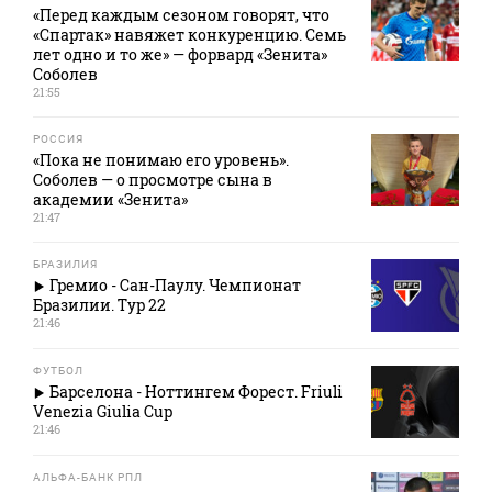
«Перед каждым сезоном говорят, что
«Спартак» навяжет конкуренцию. Семь
лет одно и то же» — форвард «Зенита»
Соболев
21:55
РОССИЯ
«Пока не понимаю его уровень».
Соболев — о просмотре сына в
академии «Зенита»
21:47
БРАЗИЛИЯ
Гремио - Сан-Паулу. Чемпионат
Бразилии. Тур 22
21:46
ФУТБОЛ
Барселона - Ноттингем Форест. Friuli
Venezia Giulia Cup
21:46
АЛЬФА-БАНК РПЛ