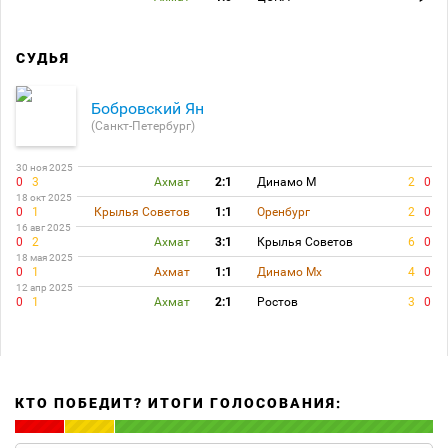
СУДЬЯ
Бобровский Ян
(Санкт-Петербург)
30 ноя 2025
0
3
Ахмат
2:1
Динамо М
2
0
18 окт 2025
0
1
Крылья Советов
1:1
Оренбург
2
0
16 авг 2025
0
2
Ахмат
3:1
Крылья Советов
6
0
18 мая 2025
0
1
Ахмат
1:1
Динамо Мх
4
0
12 апр 2025
0
1
Ахмат
2:1
Ростов
3
0
КТО ПОБЕДИТ? ИТОГИ ГОЛОСОВАНИЯ: