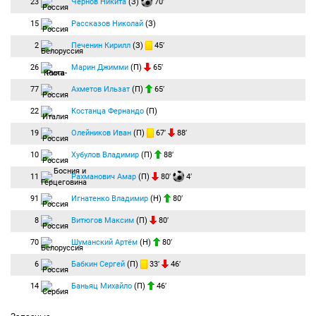
23
Чернов Никита
(З)
70′
15
Рассказов Николай
(З)
2
Печенин Кирилл
(З)
45′
26
Марин Джимми
(П)
65′
77
Ахметов Ильзат
(П)
65′
22
Костанца Фернандо
(П)
19
Олейников Иван
(П)
67′
88′
10
Хубулов Владимир
(П)
88′
11
Рахманович Амар
(П)
80′
4′
91
Игнатенко Владимир
(Н)
80′
8
Витюгов Максим
(П)
80′
70
Шуманский Артём
(Н)
80′
6
Бабкин Сергей
(П)
33′
46′
14
Баньяц Михайло
(П)
46′