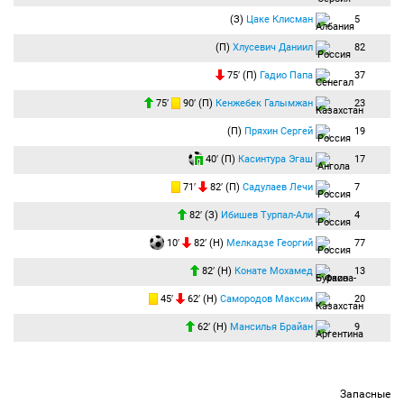
(З)
Цаке Клисман
5
(П)
Хлусевич Даниил
82
75′ (П)
Гадио Папа
37
75′
90′ (П)
Кенжебек Галымжан
23
(П)
Пряхин Сергей
19
40′ (П)
Касинтура Эгаш
17
71′
82′ (П)
Садулаев Лечи
7
82′ (З)
Ибишев Турпал-Али
4
10′
82′ (Н)
Мелкадзе Георгий
77
82′ (Н)
Конате Мохамед
13
45′
62′ (Н)
Самородов Максим
20
62′ (Н)
Мансилья Брайан
9
Запасные