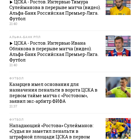
ЦСКА - Ростов. Интервью Тимура
Сулейманова в перерыве матча (видео).
Альфа-Банк Российская Премьер-Лига.
Футбол
21:40
АЛЬФА-БАНК РПЛ
ЦСКА - Ростов. Интервью Ивана
Облякова в перерыве матча (видео).
Альфа-Банк Российская Премьер-Лига.
Футбол
21:40
ФУТБОЛ
Казарцев имел основания для
назначения пенальти в ворота ЦСКА в
первом тайме матча с «Ростовом»,
заявил экс‑арбитр ФИФА
21:37
ФУТБОЛ
Нападающий «Ростова» Сулейманов:
«Судья не заметил пенальти в
штрафной площади ЦСКА в первом