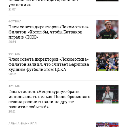
усиления»
21:07
ФУТБОЛ
Член совета директоров «Локомотива»
Филатов: «Хотел бы, чтобы Батраков
играл в «ПСЖ»
20:54
ФУТБОЛ
Член совета директоров «Локомотива»
Филатов заявил, что считает Баринова
худшим футболистом ЦСКА
20:52
ФУТБОЛ
Галактионов: «Нецензурную брань
использовать нельзя. После бронзового
сезона рассчитывали на другое
развитие событий»
20:51
АЛЬФА-БАНК РПЛ