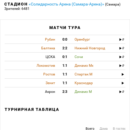
СТАДИОН
«Солидарность Арена (Самара-Арена)»
(Самара)
Зрителей: 6481
МАТЧИ ТУРА
Рубин
0:0
Оренбург
Балтика
2:2
Нижний Новгород
ЦСКА
0:1
Сочи
Локомотив
1:1
Динамо Мх
Ростов
1:1
Спартак М
Зенит
1:1
Краснодар
Акрон
2:3
Динамо М
ТУРНИРНАЯ ТАБЛИЦА
Всего
Дома
В гостях