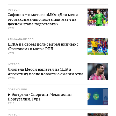
ФУТБОЛ
Сафонов — о матче с «МЮ»: «Для меня
это максимально полезный матч на
данном этапе подготовки»
22:22
АЛЬФА-БАНК РПЛ
ЦСКА на своем поле сыграл вничью с
«Ростовом» в матче РПЛ
22:21
ФУТБОЛ
Лионель Месси вылетел из США в
Аргентину после новости о смерти отца
22:20
ПОРТУГАЛИЯ
Эштрела - Спортинг. Чемпионат
Португалии. Тур 1
22:15
ФУТБОЛ