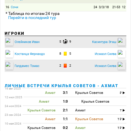
16
Сочи
24
3/3/18
21-53
12
* Таблица по итогам 24 тура
Перейти в последний тур
ИГРОКИ
5
9
Олейников Иван
Касинтура Эгаш
8
5
Костанца Фернандо
Исмаэл Силва
2
2
Галдамес Томас
Исмаэл Силва
ЛИЧНЫЕ ВСТРЕЧИ КРЫЛЬЯ СОВЕТОВ - АХМАТ
16 авг 2025
Ахмат
3:1
Крылья Советов
12 июл 2025
Ахмат
1:0
Крылья Советов
24 ноя 2024
Крылья Советов
2:1
Ахмат
T
23 сен 2024
Ахмат
1:1
Крылья Советов
T
10 мая 2024
Крылья Советов
0:2
Ахмат
T