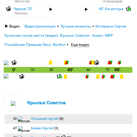
/Витюгов/
/Самородов/
Чернов 70′
40′ Касинтура
/Баньяц/
Видео:
Видеотрансляция
Лучшие моменты
Интервью Сергея
Булатова после матча (видео). Крылья Советов - Ахмат. МИР
Российская Премьер-Лига. Футбол
Еще видео
0′
45′
90′
15′
30′
60′
75′
Крылья Советов
30
Песьяков Сергей
(В)
47
Божин Сергей
(З)