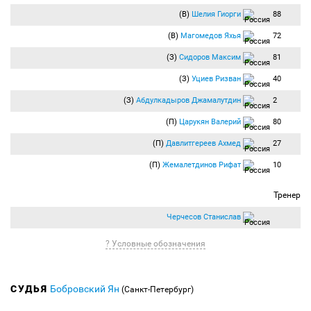
(В)
Шелия Гиорги
88
(В)
Магомедов Яхья
72
(З)
Сидоров Максим
81
(З)
Уциев Ризван
40
(З)
Абдулкадыров Джамалутдин
2
(П)
Царукян Валерий
80
(П)
Давлитгереев Ахмед
27
(П)
Жемалетдинов Рифат
10
Тренер
Черчесов Станислав
? Условные обозначения
СУДЬЯ
Бобровский Ян
(Санкт-Петербург)