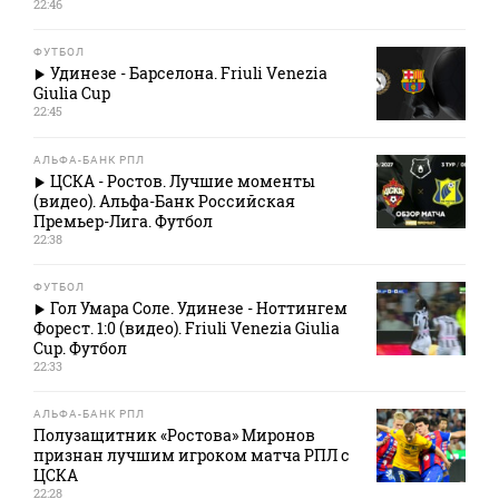
22:46
ФУТБОЛ
Удинезе - Барселона. Friuli Venezia
Giulia Cup
22:45
АЛЬФА-БАНК РПЛ
ЦСКА - Ростов. Лучшие моменты
(видео). Альфа-Банк Российская
Премьер-Лига. Футбол
22:38
ФУТБОЛ
Гол Умара Соле. Удинезе - Ноттингем
Форест. 1:0 (видео). Friuli Venezia Giulia
Cup. Футбол
22:33
АЛЬФА-БАНК РПЛ
Полузащитник «Ростова» Миронов
признан лучшим игроком матча РПЛ с
ЦСКА
22:28