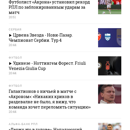
Футболист «Акрона» установил рекорд
РПЛ по заблокированным ударам за
матч
20:51
СЕРБИЯ
Црвена Звезда - Нови-Пазар.
Чемпионат Сербии. Тур 4
20:44
ФУТБОЛ
Удинезе - Ноттингем Форест. Friuli
Venezia Giulia Cup
20:44
ФУТБОЛ
Галактионов о ничьей в матче с
«Акроном»: «Никаких криков в
раздевалке не было, я вижу, что
команда хочет переломить ситуацию»
20:44
АЛЬФА-БАНК РПЛ
«Держу это в голове». Нападающий