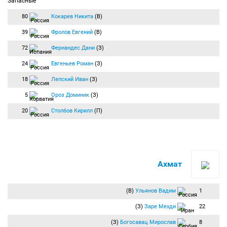
Запасные
80
Кокарев Никита
(В)
39
Фролов Евгений
(В)
72
Фернандес Дани
(З)
24
Евгеньев Роман
(З)
18
Лепский Иван
(З)
5
Ороз Доминик
(З)
20
Столбов Кирилл
(П)
Ахмат
(В)
Ульянов Вадим
1
(З)
Заре Мехди
22
(З)
Богосавац Мирослав
8