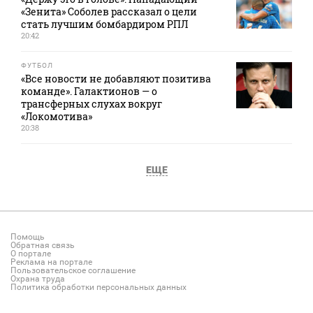
«Зенита» Соболев рассказал о цели
стать лучшим бомбардиром РПЛ
20:42
ФУТБОЛ
«Все новости не добавляют позитива
команде». Галактионов — о
трансферных слухах вокруг
«Локомотива»
20:38
ЕЩЕ
Помощь
Обратная связь
О портале
Реклама на портале
Пользовательское соглашение
Охрана труда
Политика обработки персональных данных