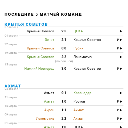
ПОСЛЕДНИЕ 5 МАТЧЕЙ КОМАНД
КРЫЛЬЯ СОВЕТОВ
07 апреля
Крылья Советов
2:5
ЦСКА
04 апреля
Зенит
2:1
Крылья Советов
22 марта
Крылья Советов
0:0
Рубин
19 марта
Крылья Советов
2:2
Локомотив
(по пен. 5:4)
15 марта
Нижний Новгород
3:0
Крылья Советов
АХМАТ
04 апреля
Ахмат
0:1
Краснодар
21 марта
Ахмат
1:0
Ростов
15 марта
Акрон
1:1
Ахмат
09 марта
Локомотив
2:2
Ахмат
01 марта
Ахмат
1:0
ЦСКА