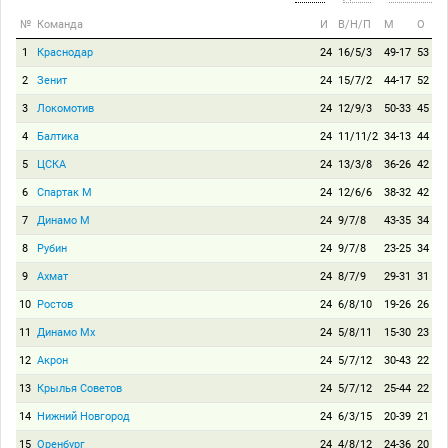
№
Команда
И
В/Н/П
М
О
1
Краснодар
24
16/5/3
49-17
53
2
Зенит
24
15/7/2
44-17
52
3
Локомотив
24
12/9/3
50-33
45
4
Балтика
24
11/11/2
34-13
44
5
ЦСКА
24
13/3/8
36-26
42
6
Спартак М
24
12/6/6
38-32
42
7
Динамо М
24
9/7/8
43-35
34
8
Рубин
24
9/7/8
23-25
34
9
Ахмат
24
8/7/9
29-31
31
10
Ростов
24
6/8/10
19-26
26
11
Динамо Мх
24
5/8/11
15-30
23
12
Акрон
24
5/7/12
30-43
22
13
Крылья Советов
24
5/7/12
25-44
22
14
Нижний Новгород
24
6/3/15
20-39
21
15
Оренбург
24
4/8/12
24-36
20