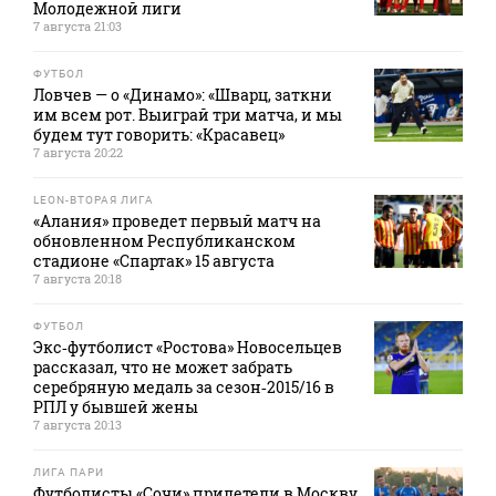
Молодежной лиги
7 августа 21:03
ФУТБОЛ
Ловчев — о «Динамо»: «Шварц, заткни
им всем рот. Выиграй три матча, и мы
будем тут говорить: «Красавец»
7 августа 20:22
LEON-ВТОРАЯ ЛИГА
«Алания» проведет первый матч на
обновленном Республиканском
стадионе «Спартак» 15 августа
7 августа 20:18
ФУТБОЛ
Экс‑футболист «Ростова» Новосельцев
рассказал, что не может забрать
серебряную медаль за сезон‑2015/16 в
РПЛ у бывшей жены
7 августа 20:13
ЛИГА ПАРИ
Футболисты «Сочи» прилетели в Москву