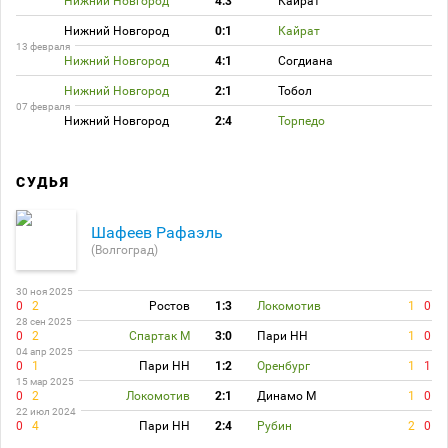
Нижний Новгород
4:3
Кайрат
Нижний Новгород
0:1
Кайрат
13 февраля
Нижний Новгород
4:1
Согдиана
Нижний Новгород
2:1
Тобол
07 февраля
Нижний Новгород
2:4
Торпедо
СУДЬЯ
Шафеев Рафаэль
(Волгоград)
30 ноя 2025
0
2
Ростов
1:3
Локомотив
1
0
28 сен 2025
0
2
Спартак М
3:0
Пари НН
1
0
04 апр 2025
0
1
Пари НН
1:2
Оренбург
1
1
15 мар 2025
0
2
Локомотив
2:1
Динамо М
1
0
22 июл 2024
0
4
Пари НН
2:4
Рубин
2
0