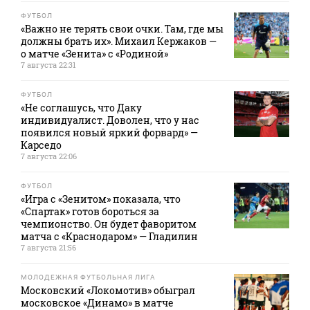
ФУТБОЛ
«Важно не терять свои очки. Там, где мы
должны брать их». Михаил Кержаков —
о матче «Зенита» с «Родиной»
7 августа 22:31
ФУТБОЛ
«Не соглашусь, что Даку
индивидуалист. Доволен, что у нас
появился новый яркий форвард» —
Карседо
7 августа 22:06
ФУТБОЛ
«Игра с «Зенитом» показала, что
«Спартак» готов бороться за
чемпионство. Он будет фаворитом
матча с «Краснодаром» — Гладилин
7 августа 21:56
МОЛОДЕЖНАЯ ФУТБОЛЬНАЯ ЛИГА
Московский «Локомотив» обыграл
московское «Динамо» в матче