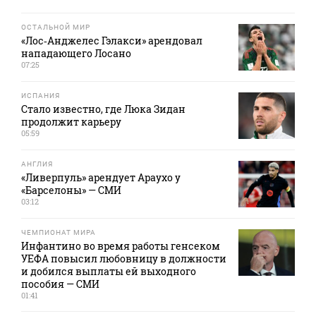
ОСТАЛЬНОЙ МИР
«Лос‑Анджелес Гэлакси» арендовал
нападающего Лосано
07:25
ИСПАНИЯ
Стало известно, где Люка Зидан
продолжит карьеру
05:59
АНГЛИЯ
«Ливерпуль» арендует Араухо у
«Барселоны» — СМИ
03:12
ЧЕМПИОНАТ МИРА
Инфантино во время работы генсеком
УЕФА повысил любовницу в должности
и добился выплаты ей выходного
пособия — СМИ
01:41