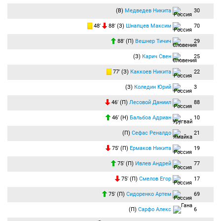
(В)
Медведев Никита
30
48′
88′ (З)
Шнапцев Максим
70
88′ (П)
Вешнер Тичич
29
(З)
Карич Свен
25
77′ (З)
Каккоев Никита
22
(З)
Коледин Юрий
3
46′ (П)
Лесовой Даниил
88
46′ (Н)
Бальбоа Адриан
10
(П)
Сефас Реналдо
21
75′ (П)
Ермаков Никита
19
75′ (П)
Ивлев Андрей
77
75′ (П)
Смелов Егор
17
75′ (П)
Сидоренко Артем
69
(П)
Сарфо Алекс
6