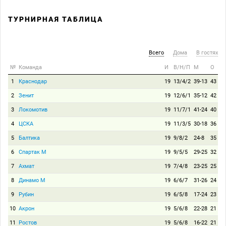
ТУРНИРНАЯ ТАБЛИЦА
Всего
Дома
В гостях
№
Команда
И
В/Н/П
М
О
1
Краснодар
19
13/4/2
39-13
43
2
Зенит
19
12/6/1
35-12
42
3
Локомотив
19
11/7/1
41-24
40
4
ЦСКА
19
11/3/5
30-18
36
5
Балтика
19
9/8/2
24-8
35
6
Спартак М
19
9/5/5
29-25
32
7
Ахмат
19
7/4/8
23-25
25
8
Динамо М
19
6/6/7
31-26
24
9
Рубин
19
6/5/8
17-24
23
10
Акрон
19
5/6/8
22-28
21
11
Ростов
19
5/6/8
16-22
21