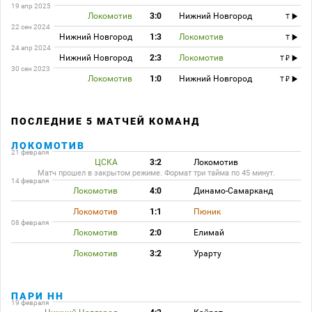
19 апр 2025
Локомотив
3:0
Нижний Новгород
T
22 сен 2024
Нижний Новгород
1:3
Локомотив
T
24 апр 2024
Нижний Новгород
2:3
Локомотив
T
30 сен 2023
Локомотив
1:0
Нижний Новгород
T
ПОСЛЕДНИЕ 5 МАТЧЕЙ КОМАНД
ЛОКОМОТИВ
21 февраля
ЦСКА
3:2
Локомотив
Матч прошел в закрытом режиме. Формат три тайма по 45 минут.
14 февраля
Локомотив
4:0
Динамо-Самарканд
Локомотив
1:1
Пюник
08 февраля
Локомотив
2:0
Елимай
Локомотив
3:2
Урарту
ПАРИ НН
19 февраля