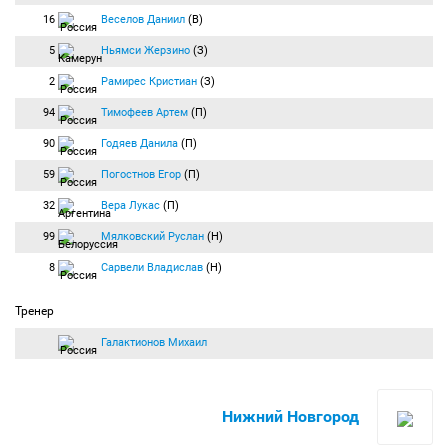
16
Веселов Даниил
(В)
5
Ньямси Жерзино
(З)
2
Рамирес Кристиан
(З)
94
Тимофеев Артем
(П)
90
Годяев Данила
(П)
59
Погостнов Егор
(П)
32
Вера Лукас
(П)
99
Мялковский Руслан
(Н)
8
Сарвели Владислав
(Н)
Тренер
Галактионов Михаил
Нижний Новгород