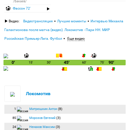
/Бакаев/
Фассон 72′
Видео:
Видеотрансляция
Лучшие моменты
Интервью Михаила
Галактионова после матча (видео). Локомотив - Пари НН. МИР
Российская Премьер-Лига. Футбол
Еще видео
0′
45′
90′
15′
30′
60′
75′
Локомотив
1
Митрюшкин Антон
(В)
85
Морозов Евгений
(З)
24
Ненахов Максим
(З)