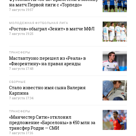
на матч Первой лиги с «Торпедо»
7 августа 19:57
МОЛОДЕЖНАЯ ФУТБОЛЬНАЯ ЛИГА
«Ростов» обыграл «Зенит» в матче МФЛ
7 августа 19:25
ТРАНСФЕРЫ
Мастантуоно перешел из «Реала» в
«Фиорентину» на правах аренды
7 августа 17:48
СБОРНЫЕ
Стало известно имя сына Валерия
Карпина
7 августа 17:34
ТРАНСФЕРЫ
«Манчестер Сити» отклонил
предложение «Барселоны» в €50 млн за
трансфер Родри — СМИ
7 августа 17:16