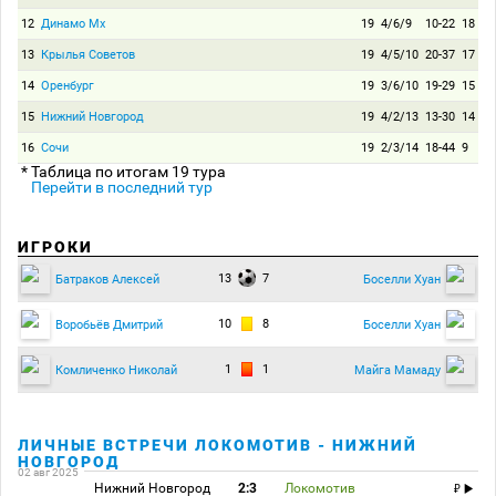
12
Динамо Мх
19
4/6/9
10-22
18
13
Крылья Советов
19
4/5/10
20-37
17
14
Оренбург
19
3/6/10
19-29
15
15
Нижний Новгород
19
4/2/13
13-30
14
16
Сочи
19
2/3/14
18-44
9
* Таблица по итогам 19 тура
Перейти в последний тур
ИГРОКИ
13
7
Батраков Алексей
Боселли Хуан
10
8
Воробьёв Дмитрий
Боселли Хуан
1
1
Комличенко Николай
Майга Мамаду
ЛИЧНЫЕ ВСТРЕЧИ ЛОКОМОТИВ - НИЖНИЙ
НОВГОРОД
02 авг 2025
Нижний Новгород
2:3
Локомотив