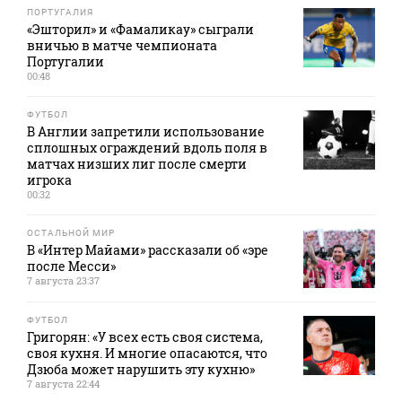
ПОРТУГАЛИЯ
«Эшторил» и «Фамаликау» сыграли
вничью в матче чемпионата
Португалии
00:48
ФУТБОЛ
В Англии запретили использование
сплошных ограждений вдоль поля в
матчах низших лиг после смерти
игрока
00:32
ОСТАЛЬНОЙ МИР
В «Интер Майами» рассказали об «эре
после Месси»
7 августа 23:37
ФУТБОЛ
Григорян: «У всех есть своя система,
своя кухня. И многие опасаются, что
Дзюба может нарушить эту кухню»
7 августа 22:44