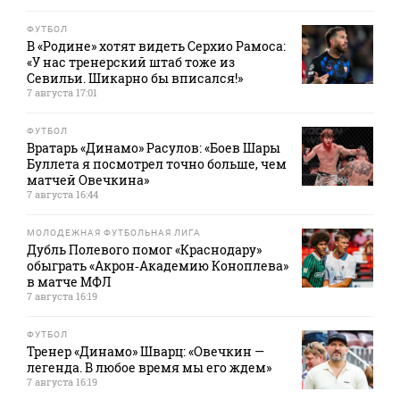
ФУТБОЛ
В «Родине» хотят видеть Серхио Рамоса:
«У нас тренерский штаб тоже из
Севильи. Шикарно бы вписался!»
7 августа 17:01
ФУТБОЛ
Вратарь «Динамо» Расулов: «Боев Шары
Буллета я посмотрел точно больше, чем
матчей Овечкина»
7 августа 16:44
МОЛОДЕЖНАЯ ФУТБОЛЬНАЯ ЛИГА
Дубль Полевого помог «Краснодару»
обыграть «Акрон‑Академию Коноплева»
в матче МФЛ
7 августа 16:19
ФУТБОЛ
Тренер «Динамо» Шварц: «Овечкин —
легенда. В любое время мы его ждем»
7 августа 16:19