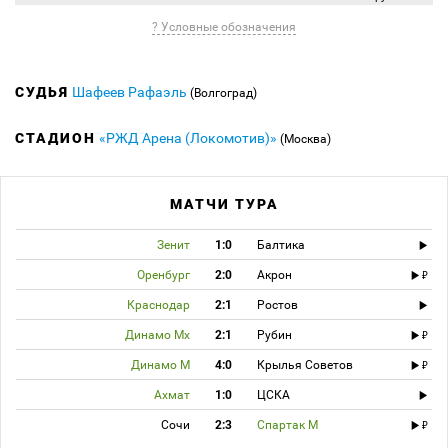
? Условные обозначения
СУДЬЯ
Шафеев Рафаэль
(Волгоград)
СТАДИОН
«РЖД Арена (Локомотив)»
(Москва)
МАТЧИ ТУРА
Зенит
1:0
Балтика
Оренбург
2:0
Акрон
Краснодар
2:1
Ростов
Динамо Мх
2:1
Рубин
Динамо М
4:0
Крылья Советов
Ахмат
1:0
ЦСКА
Сочи
2:3
Спартак М