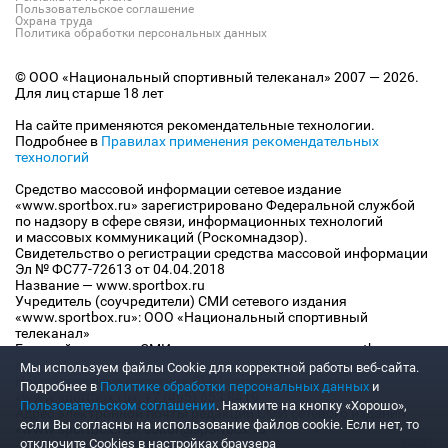
Пользовательское соглашение
Охрана труда
Политика обработки персональных данных
© ООО «Национальный спортивный телеканал» 2007 — 2026.
Для лиц старше 18 лет
На сайте применяются рекомендательные технологии.
Подробнее в
Правилах применения рекомендательных
технологий
Средство массовой информации сетевое издание
«www.sportbox.ru» зарегистрировано Федеральной службой
по надзору в сфере связи, информационных технологий
и массовых коммуникаций (Роскомнадзор).
Свидетельство о регистрации средства массовой информации
Эл № ФС77-72613 от 04.04.2018
Название — www.sportbox.ru
Учредитель (соучредители) СМИ сетевого издания
«www.sportbox.ru»: ООО «Национальный спортивный
телеканал»
Главный редактор СМИ сетевого издания «www.sportbox.ru»:
Конов В.А.
Мы используем файлы Сookie для корректной работы веб-сайта.
Номер телефона редакции СМИ сетевого издания
Подробнее в
Политике обработки персональных данных
и
«www.sportbox.ru»: +7 (495) 653 8419
Пользовательском соглашении
. Нажмите на кнопку «Хорошо»,
Адрес электронной почты редакции СМИ сетевого издания
если Вы согласны на использование файлов cookie. Если нет, то
«www.sportbox.ru»: editor@sportbox.ru
отключите Cookies в настройках браузера