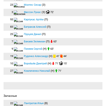
23
Монтес Сесар
(З)
3
Фассон Лукас
(З)
72′
93
Карпукас Артём
(П)
83
Батраков Алексей
(П)
25
Пруцев Данил
(П)
7
Бакаев Зелимхан
(П)
63′
9
Пиняев Сергей
(Н)
63′
19
Руденко Александр
(Н)
41′
44′
10
Воробьёв Дмитрий
(Н)
71′
15′
27
Комличенко Николай
(Н)
71′
Запасные
22
Лантратов Илья
(В)