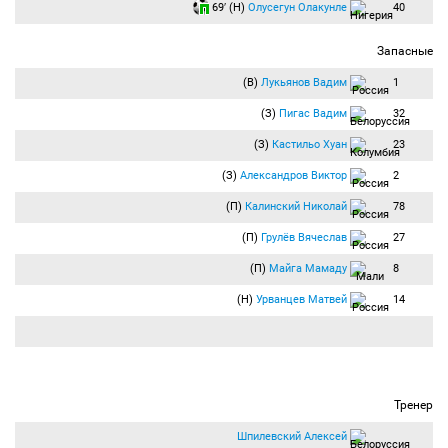
69′ (Н)
Олусегун Олакунле
40
Запасные
(В)
Лукьянов Вадим
1
(З)
Пигас Вадим
32
(З)
Кастильо Хуан
23
(З)
Александров Виктор
2
(П)
Калинский Николай
78
(П)
Грулёв Вячеслав
27
(П)
Майга Мамаду
8
(Н)
Урванцев Матвей
14
Тренер
Шпилевский Алексей