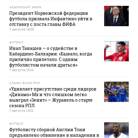
ЧЕМПИОНАТ МИРА
Президент Норвежской федерации
футбола призвала Инфантино уйти в
отставку с поста главы ФИФА
7 августа 14:58
ФУТБОЛ
Инал Танашев — о судействе в
Кабардино‑Балкарии: «Бывало, когда
прилично прилетало. С одним
футболистом начали драться»
7 августа 14:16
АЛЬФА-БАНК РПЛ
«Удивляет присутствие среди лидеров
«Динамо» Мх и что слишком легко
выиграл «Зенит» — Журавель о старте
сезона РПЛ
7 августа 14:01
ФУТБОЛ
Футболисту сборной Англии Тони
предъявлено обвинение в нападении в