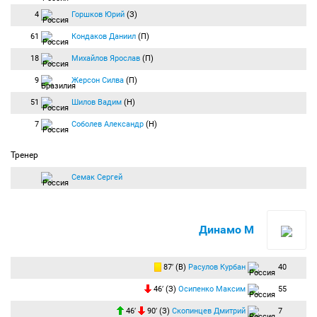
4
Горшков Юрий
(З)
61
Кондаков Даниил
(П)
18
Михайлов Ярослав
(П)
9
Жерсон Силва
(П)
51
Шилов Вадим
(Н)
7
Соболев Александр
(Н)
Тренер
Семак Сергей
Динамо М
87′ (В)
Расулов Курбан
40
46′ (З)
Осипенко Максим
55
46′
90′ (З)
Скопинцев Дмитрий
7