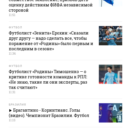
оценку действиям ФИФА независимой
стороной
11:51
ФУТБОЛ
Футболист «Зенита» Ерохин: «Сказали
друг другу — надо сделать все, чтобы
поражение от «Родины» было первым и
последним в сезоне»
11:36
ФУТБОЛ
Футболист «Родины» Тимошенко — о
критике готовности команды к РПЛ:
«Не знаю, такие ли они эксперты, раз
так считают»
11:31
БРАЗИЛИЯ
Брагантино - Коринтианс. Голы
(видео). Чемпионат Бразилии. Футбол
11:15