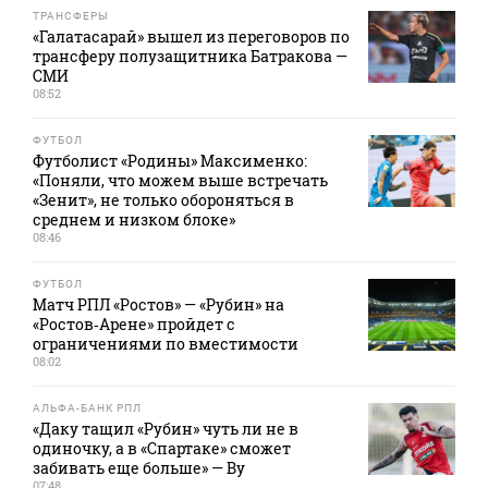
ТРАНСФЕРЫ
«Галатасарай» вышел из переговоров по
трансферу полузащитника Батракова —
СМИ
08:52
ФУТБОЛ
Футболист «Родины» Максименко:
«Поняли, что можем выше встречать
«Зенит», не только обороняться в
среднем и низком блоке»
08:46
ФУТБОЛ
Матч РПЛ «Ростов» — «Рубин» на
«Ростов‑Арене» пройдет с
ограничениями по вместимости
08:02
АЛЬФА-БАНК РПЛ
«Даку тащил «Рубин» чуть ли не в
одиночку, а в «Спартаке» сможет
забивать еще больше» — Ву
07:48