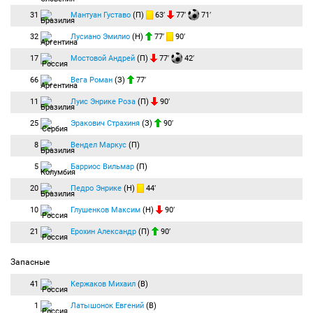
31
Мантуан Густаво
(П)
63′
77′
71′
32
Лусиано Эмилио
(Н)
77′
90′
17
Мостовой Андрей
(П)
77′
42′
66
Вега Роман
(З)
77′
11
Луис Энрике Роза
(П)
90′
25
Эракович Страхиня
(З)
90′
8
Вендел Маркус
(П)
5
Барриос Вильмар
(П)
20
Педро Энрике
(Н)
44′
10
Глушенков Максим
(Н)
90′
21
Ерохин Александр
(П)
90′
Запасные
41
Кержаков Михаил
(В)
1
Латышонок Евгений
(В)