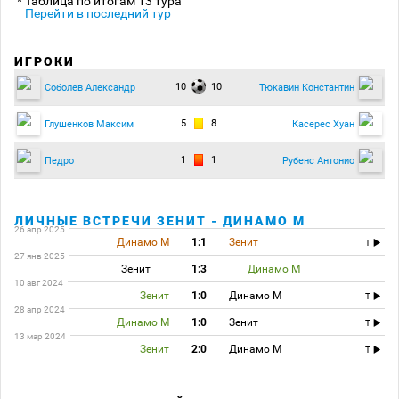
* Таблица по итогам 13 тура
Перейти в последний тур
ИГРОКИ
10
10
Соболев Александр
Тюкавин Константин
5
8
Глушенков Максим
Касерес Хуан
1
1
Педро
Рубенс Антонио
ЛИЧНЫЕ ВСТРЕЧИ ЗЕНИТ - ДИНАМО М
26 апр 2025
Динамо М
1:1
Зенит
T
27 янв 2025
Зенит
1:3
Динамо М
10 авг 2024
Зенит
1:0
Динамо М
T
28 апр 2024
Динамо М
1:0
Зенит
T
13 мар 2024
Зенит
2:0
Динамо М
T