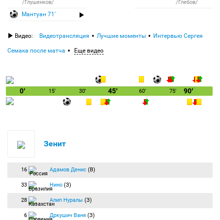
/Глушенков/
/Глебов/
Мантуан 71′
Видео:
Видеотрансляция
Лучшие моменты
Интервью Сергея
Семака после матча
Еще видео
0′
45′
90′
15′
30′
60′
75′
Зенит
16
Адамов Денис
(В)
33
Нино
(З)
28
Алип Нуралы
(З)
6
Дркушич Ваня
(З)