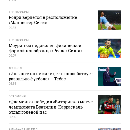
ТРАНСФЕРЫ
Родри вернется в расположение
«Манчестер Сити»
06:49
ТРАНСФЕРЫ
Моуринью недоволен физической
формой новобранца «Реала» Силвы
06:07
ФУТБОЛ
«Инфантино не из тех, кто способствует
развитию футбола» — Тебас
05:56
БРАЗИЛИЯ
«Фламенго» победил «Виторию» в матче
чемпионата Бразилии, Карраскаль
отдал голевой пас
05:02
АЛЬФА-БАНК РПЛ