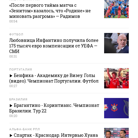
«После первого тайма матча с
«Зенитом» казалось, что «Родине» не
миновать разгрома» — Радимов
00:54
ФУТБОЛ
Любовница Инфантино получила более
175 тысяч евро компенсации от УЕФА —
СМИ
00:31
ПОРТУГАЛИЯ
Бенфика - Академику де Визеу. Голы
(видео). Чемпионат Португалии. Футбол
00:27
БРАЗИЛИЯ
Брагантино - Коринтианс. Чемпионат
Бразилии. Тур 22
00:20
АЛЬФА-БАНК РПЛ
Спартак - Краснодар. Интервью Хуана