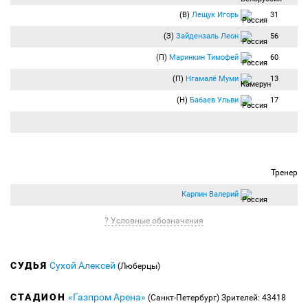
(В)
Лещук Игорь
31
(З)
Зайдензаль Леон
56
(П)
Маринкин Тимофей
60
(П)
Нгамалё Муми
13
(Н)
Бабаев Ульви
17
Тренер
Карпин Валерий
? Условные обозначения
СУДЬЯ
Сухой Алексей
(Люберцы)
СТАДИОН
«Газпром Арена»
(Санкт-Петербург)
Зрителей: 43418