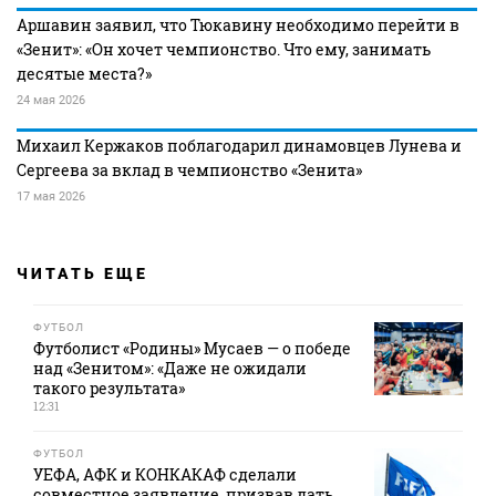
Аршавин заявил, что Тюкавину необходимо перейти в
«Зенит»: «Он хочет чемпионство. Что ему, занимать
десятые места?»
24 мая 2026
Михаил Кержаков поблагодарил динамовцев Лунева и
Сергеева за вклад в чемпионство «Зенита»
17 мая 2026
ЧИТАТЬ ЕЩЕ
ФУТБОЛ
Футболист «Родины» Мусаев — о победе
над «Зенитом»: «Даже не ожидали
такого результата»
12:31
ФУТБОЛ
УЕФА, АФК и КОНКАКАФ сделали
совместное заявление, призвав дать