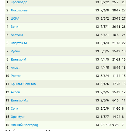
1
Краснодар
13
9/2/2
25-7
29
2
Локомотив
13
7/6/0
30-17
27
3
ЦСКА
13
8/3/2
23-13
27
4
Зенит
13
7/5/1
26-11
26
5
Балтика
13
6/6/1
18-6
24
6
Спартак М
13
6/4/3
21-18
22
7
Рубин
13
5/3/5
15-19
18
8
Динамо М
13
4/4/5
21-21
16
9
Ахмат
13
4/4/5
18-19
16
10
Ростов
13
3/6/4
11-14
15
11
Крылья Советов
13
3/4/6
17-23
13
12
Акрон
13
2/6/5
15-19
12
13
Динамо Мх
13
2/5/6
6-16
11
14
Сочи
13
2/2/9
11-30
8
15
Оренбург
13
1/5/7
14-24
8
16
Нижний Новгород
13
2/1/10
9-23
7