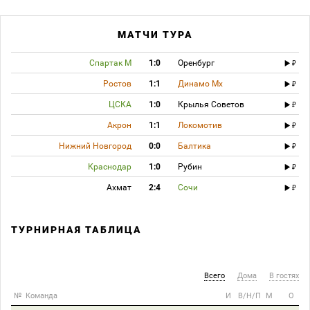
МАТЧИ ТУРА
Спартак М
1:0
Оренбург
Ростов
1:1
Динамо Мх
ЦСКА
1:0
Крылья Советов
Акрон
1:1
Локомотив
Нижний Новгород
0:0
Балтика
Краснодар
1:0
Рубин
Ахмат
2:4
Сочи
ТУРНИРНАЯ ТАБЛИЦА
Всего
Дома
В гостях
№
Команда
И
В/Н/П
М
О