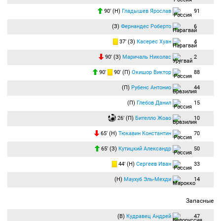
90′ (Н)
Гладышев Ярослав
91
(З)
Фернандес Роберто
6
37′ (З)
Касерес Хуан
4
90′ (З)
Маричаль Николас
2
90′
90′ (П)
Окишор Виктор
88
(П)
Рубенс Антонио
44
(П)
Глебов Данил
15
26′ (П)
Бителло Жоао
10
65′ (Н)
Тюкавин Константин
70
65′ (З)
Кутицкий Александр
50
44′ (Н)
Сергеев Иван
33
(Н)
Маухуб Эль-Мехди
14
Запасные
(В)
Кудравец Андрей
47