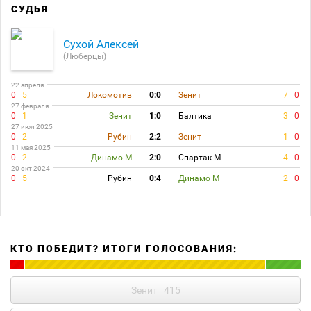
СУДЬЯ
Сухой Алексей
(Люберцы)
22 апреля
0
5
Локомотив
0:0
Зенит
7
0
27 февраля
0
1
Зенит
1:0
Балтика
3
0
27 июл 2025
0
2
Рубин
2:2
Зенит
1
0
11 мая 2025
0
2
Динамо М
2:0
Спартак М
4
0
20 окт 2024
0
5
Рубин
0:4
Динамо М
2
0
КТО ПОБЕДИТ? ИТОГИ ГОЛОСОВАНИЯ:
Зенит
415