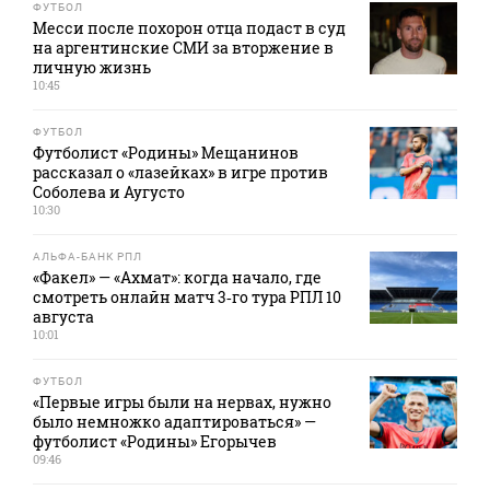
ФУТБОЛ
Месси после похорон отца подаст в суд
на аргентинские СМИ за вторжение в
личную жизнь
10:45
ФУТБОЛ
Футболист «Родины» Мещанинов
рассказал о «лазейках» в игре против
Соболева и Аугусто
10:30
АЛЬФА-БАНК РПЛ
«Факел» — «Ахмат»: когда начало, где
смотреть онлайн матч 3‑го тура РПЛ 10
августа
10:01
ФУТБОЛ
«Первые игры были на нервах, нужно
было немножко адаптироваться» —
футболист «Родины» Егорычев
09:46