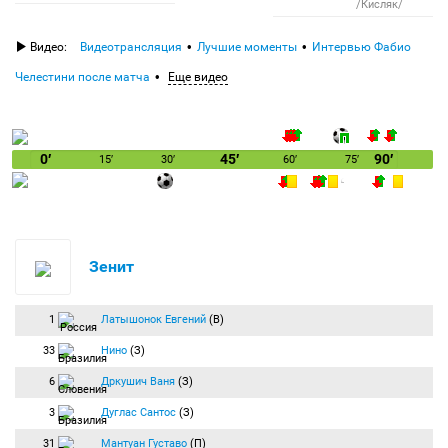
/Кисляк/
Видео:
Видеотрансляция
Лучшие моменты
Интервью Фабио
Челестини после матча
Еще видео
0′
45′
90′
15′
30′
60′
75′
Зенит
1
Латышонок Евгений
(В)
33
Нино
(З)
6
Дркушич Ваня
(З)
3
Дуглас Сантос
(З)
31
Мантуан Густаво
(П)