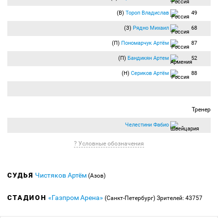
(В)
Тороп Владислав
49
(З)
Рядно Михаил
68
(П)
Пономарчук Артём
87
(П)
Бандикян Артем
52
(Н)
Сериков Артём
88
Тренер
Челестини Фабио
? Условные обозначения
СУДЬЯ
Чистяков Артём
(Азов)
СТАДИОН
«Газпром Арена»
(Санкт-Петербург)
Зрителей: 43757