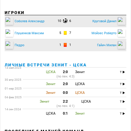
ИГРОКИ
10
6
Соболев Александр
Круговой Данил
5
7
Глушенков Максим
Мойзес Роберто
1
1
Педро
Гайич Милан
ЛИЧНЫЕ ВСТРЕЧИ ЗЕНИТ - ЦСКА
14 мая 2025
ЦСКА
2:0
Зенит
T
(по пен. 4:3)
30 апр 2025
Зенит
2:0
ЦСКА
T
01 мар 2025
Зенит
0:0
ЦСКА
T
04 фев 2025
Зенит
2:2
ЦСКА
T
(по пен. 4:1)
14 сен 2024
ЦСКА
0:1
Зенит
T