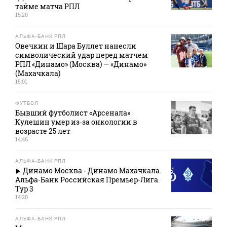
тайме матча РПЛ
15:20
АЛЬФА-БАНК РПЛ
Овечкин и Шара Буллет нанесли
символический удар перед матчем
РПЛ «Динамо» (Москва) — «Динамо»
(Махачкала)
15:01
ФУТБОЛ
Бывший футболист «Арсенала»
Кулешин умер из‑за онкологии в
возрасте 25 лет
14:46
АЛЬФА-БАНК РПЛ
Динамо Москва - Динамо Махачкала.
Альфа-Банк Российская Премьер-Лига.
Тур 3
14:20
АЛЬФА-БАНК РПЛ