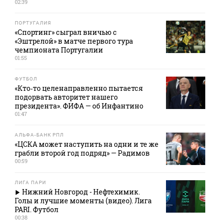
02:39
ПОРТУГАЛИЯ
«Спортинг» сыграл вничью с
«Эштрелой» в матче первого тура
чемпионата Португалии
01:55
ФУТБОЛ
«Кто‑то целенаправленно пытается
подорвать авторитет нашего
президента». ФИФА — об Инфантино
01:47
АЛЬФА-БАНК РПЛ
«ЦСКА может наступить на одни и те же
грабли второй год подряд» — Радимов
00:59
ЛИГА ПАРИ
Нижний Новгород - Нефтехимик.
Голы и лучшие моменты (видео). Лига
PARI. Футбол
00:38