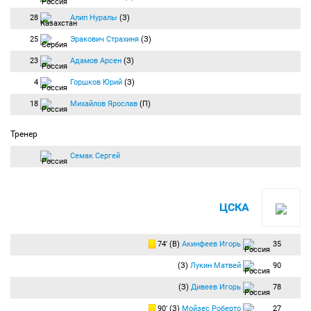
28
Алип Нуралы
(З)
25
Эракович Страхиня
(З)
23
Адамов Арсен
(З)
4
Горшков Юрий
(З)
18
Михайлов Ярослав
(П)
Тренер
Семак Сергей
ЦСКА
74′ (В)
Акинфеев Игорь
35
(З)
Лукин Матвей
90
(З)
Дивеев Игорь
78
90′ (З)
Мойзес Роберто
27