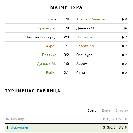
МАТЧИ ТУРА
Ростов
1:4
Крылья Советов
Краснодар
1:0
Динамо М
Нижний Новгород
2:3
Локомотив
Акрон
1:1
Спартак М
Балтика
3:2
Оренбург
Динамо Мх
1:0
Ахмат
Рубин
2:1
Сочи
ТУРНИРНАЯ ТАБЛИЦА
Всего
Дома
В гостях
№
Команда
И
В/Н/П
М
О
1
Локомотив
3
3/0/0
8-3
9