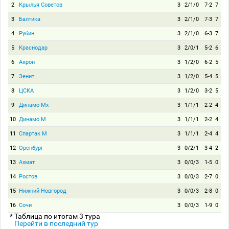
2
Крылья Советов
3
2/1/0
7-2
7
3
Балтика
3
2/1/0
7-3
7
4
Рубин
3
2/1/0
6-3
7
5
Краснодар
3
2/0/1
5-2
6
6
Акрон
3
1/2/0
6-2
5
7
Зенит
3
1/2/0
5-4
5
8
ЦСКА
3
1/2/0
3-2
5
9
Динамо Мх
3
1/1/1
2-2
4
10
Динамо М
3
1/1/1
2-2
4
11
Спартак М
3
1/1/1
2-4
4
12
Оренбург
3
0/2/1
3-4
2
13
Ахмат
3
0/0/3
1-5
0
14
Ростов
3
0/0/3
2-7
0
15
Нижний Новгород
3
0/0/3
2-8
0
16
Сочи
3
0/0/3
1-9
0
* Таблица по итогам 3 тура
Перейти в последний тур