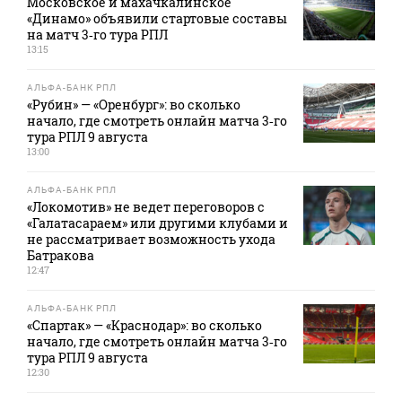
Московское и махачкалинское
«Динамо» объявили стартовые составы
на матч 3‑го тура РПЛ
13:15
АЛЬФА-БАНК РПЛ
«Рубин» — «Оренбург»: во сколько
начало, где смотреть онлайн матча 3‑го
тура РПЛ 9 августа
13:00
АЛЬФА-БАНК РПЛ
«Локомотив» не ведет переговоров с
«Галатасараем» или другими клубами и
не рассматривает возможность ухода
Батракова
12:47
АЛЬФА-БАНК РПЛ
«Спартак» — «Краснодар»: во сколько
начало, где смотреть онлайн матча 3‑го
тура РПЛ 9 августа
12:30