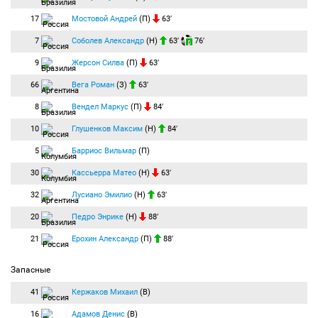
17
Мостовой Андрей
(П)
63′
7
Соболев Александр
(Н)
63′
76′
9
Жерсон Силва
(П)
63′
66
Вега Роман
(З)
63′
8
Вендел Маркус
(П)
84′
10
Глушенков Максим
(Н)
84′
5
Барриос Вильмар
(П)
30
Кассьерра Матео
(Н)
63′
32
Лусиано Эмилио
(Н)
63′
20
Педро Энрике
(Н)
88′
21
Ерохин Александр
(П)
88′
Запасные
41
Кержаков Михаил
(В)
16
Адамов Денис
(В)