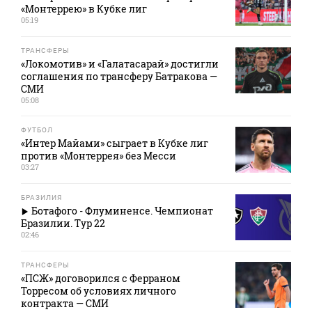
«Монтеррею» в Кубке лиг
05:19
ТРАНСФЕРЫ
«Локомотив» и «Галатасарай» достигли
соглашения по трансферу Батракова —
СМИ
05:08
ФУТБОЛ
«Интер Майами» сыграет в Кубке лиг
против «Монтеррея» без Месси
03:27
БРАЗИЛИЯ
Ботафого - Флуминенсе. Чемпионат
Бразилии. Тур 22
02:46
ТРАНСФЕРЫ
«ПСЖ» договорился с Ферраном
Торресом об условиях личного
контракта — СМИ