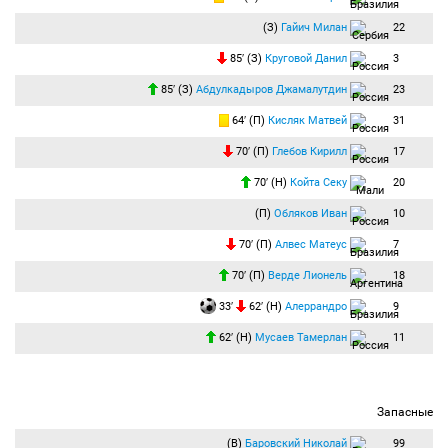
(З)
Гайич Милан
22
85′ (З)
Круговой Данил
3
85′ (З)
Абдулкадыров Джамалутдин
23
64′ (П)
Кисляк Матвей
31
70′ (П)
Глебов Кирилл
17
70′ (Н)
Койта Секу
20
(П)
Обляков Иван
10
70′ (П)
Алвес Матеус
7
70′ (П)
Верде Лионель
18
33′
62′ (Н)
Алеррандро
9
62′ (Н)
Мусаев Тамерлан
11
Запасные
(В)
Баровский Николай
99