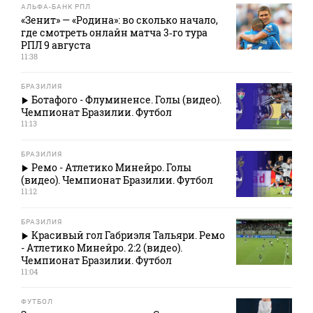
АЛЬФА-БАНК РПЛ
«Зенит» — «Родина»: во сколько начало,
где смотреть онлайн матча 3‑го тура
РПЛ 9 августа
11:38
БРАЗИЛИЯ
Ботафого - Флуминенсе. Голы (видео).
Чемпионат Бразилии. Футбол
11:13
БРАЗИЛИЯ
Ремо - Атлетико Минейро. Голы
(видео). Чемпионат Бразилии. Футбол
11:12
БРАЗИЛИЯ
Красивый гол Габриэля Тальяри. Ремо
- Атлетико Минейро. 2:2 (видео).
Чемпионат Бразилии. Футбол
11:04
ФУТБОЛ