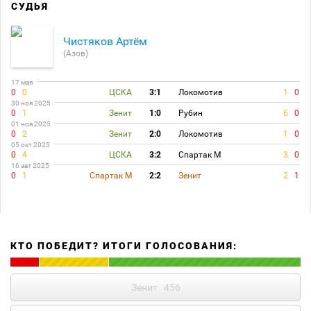
СУДЬЯ
Чистяков Артём
(Азов)
17 мая
0
0
ЦСКА
3:1
Локомотив
1
0
30 ноя 2025
0
1
Зенит
1:0
Рубин
6
0
01 ноя 2025
0
2
Зенит
2:0
Локомотив
1
0
05 окт 2025
0
4
ЦСКА
3:2
Спартак М
3
0
16 авг 2025
0
1
Спартак М
2:2
Зенит
2
1
КТО ПОБЕДИТ? ИТОГИ ГОЛОСОВАНИЯ:
Зенит
456