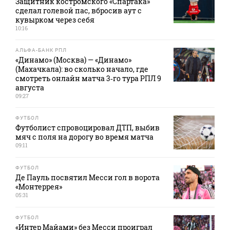
Защитник костромского «Спартака»
сделал голевой пас, вбросив аут с
кувырком через себя
10:16
АЛЬФА-БАНК РПЛ
«Динамо» (Москва) — «Динамо»
(Махачкала): во сколько начало, где
смотреть онлайн матча 3‑го тура РПЛ 9
августа
09:27
ФУТБОЛ
Футболист спровоцировал ДТП, выбив
мяч с поля на дорогу во время матча
09:11
ФУТБОЛ
Де Пауль посвятил Месси гол в ворота
«Монтеррея»
05:31
ФУТБОЛ
«Интер Майами» без Месси проиграл