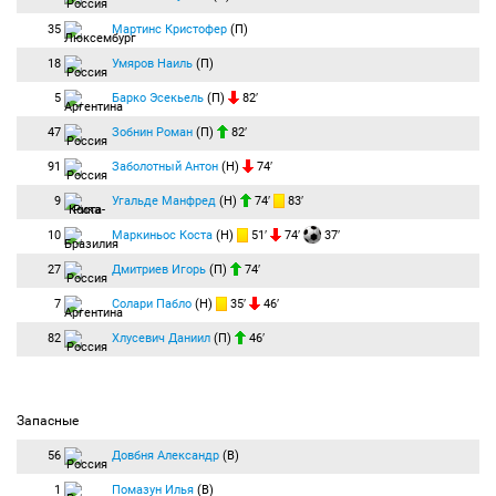
35
Мартинс Кристофер
(П)
18
Умяров Наиль
(П)
5
Барко Эсекьель
(П)
82′
47
Зобнин Роман
(П)
82′
91
Заболотный Антон
(Н)
74′
9
Угальде Манфред
(Н)
74′
83′
10
Маркиньос Коста
(Н)
51′
74′
37′
27
Дмитриев Игорь
(П)
74′
7
Солари Пабло
(Н)
35′
46′
82
Хлусевич Даниил
(П)
46′
Запасные
56
Довбня Александр
(В)
1
Помазун Илья
(В)