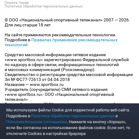
Охрана труда
Политика обработки персональных данных
© ООО «Национальный спортивный телеканал» 2007 — 2026.
Для лиц старше 18 лет
На сайте применяются рекомендательные технологии.
Подробнее в
Правилах применения рекомендательных
технологий
Средство массовой информации сетевое издание
«www.sportbox.ru» зарегистрировано Федеральной службой
по надзору в сфере связи, информационных технологий
и массовых коммуникаций (Роскомнадзор).
Свидетельство о регистрации средства массовой информации
Эл № ФС77-72613 от 04.04.2018
Название — www.sportbox.ru
Учредитель (соучредители) СМИ сетевого издания
«www.sportbox.ru»: ООО «Национальный спортивный
телеканал»
Главный редактор СМИ сетевого издания «www.sportbox.ru»:
Конов В.А.
Мы используем файлы Сookie для корректной работы веб-сайта.
Номер телефона редакции СМИ сетевого издания
Подробнее в
Политике обработки персональных данных
и
«www.sportbox.ru»: +7 (495) 653 8419
Пользовательском соглашении
. Нажмите на кнопку «Хорошо»,
Адрес электронной почты редакции СМИ сетевого издания
если Вы согласны на использование файлов cookie. Если нет, то
«www.sportbox.ru»: editor@sportbox.ru
отключите Cookies в настройках браузера