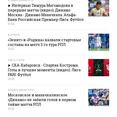
АЛЬФА-БАНК РПЛ
Интервью Тимура Магомедова в
перерыве матча (видео). Динамо
Москва - Динамо Махачкала. Альфа-
Банк Российская Премьер-Лига. Футбол
15:52
ФУТБОЛ
«Зенит» и «Родина» назвали стартовые
составы на матч 3‑го тура РПЛ
15:51
ЛИГА ПАРИ
СКА-Хабаровск - Спартак Кострома.
Голы и лучшие моменты (видео). Лига
PARI. Футбол
15:29
АЛЬФА-БАНК РПЛ
Московское и махачкалинское
«Динамо» не забили голов в первом
тайме матча РПЛ
15:20