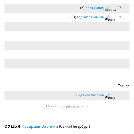
(В)
Волк Давид
27
(П)
Гаджиев Шамиль
53
Тренер
Биджиев Хасанби
? Условные обозначения
СУДЬЯ
Казарцев Василий
(Санкт-Петербург)