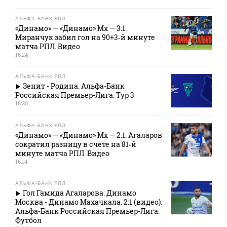
АЛЬФА-БАНК РПЛ
«Динамо» — «Динамо» Мх — 3:1.
Миранчук забил гол на 90+3‑й минуте
матча РПЛ. Видео
16:24
АЛЬФА-БАНК РПЛ
Зенит - Родина. Альфа-Банк
Российская Премьер-Лига. Тур 3
16:20
АЛЬФА-БАНК РПЛ
«Динамо» — «Динамо» Мх — 2:1. Агаларов
сократил разницу в счете на 81‑й
минуте матча РПЛ. Видео
16:14
АЛЬФА-БАНК РПЛ
Гол Гамида Агаларова. Динамо
Москва - Динамо Махачкала. 2:1 (видео).
Альфа-Банк Российская Премьер-Лига.
Футбол