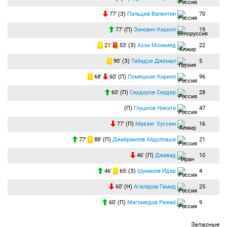
77′ (З)
Пальцев Валентин
70
77′ (П)
Зинович Кирилл
19
21′
53′ (З)
Аззи Мохамед
22
90′ (З)
Табидзе Джемал
5
68′
60′ (П)
Помешкин Кирилл
96
60′ (П)
Сердеров Сердер
28
(П)
Глушков Никита
47
77′ (П)
Мрезиг Хуссем
16
77′
88′ (П)
Джабраилов Абдулпаша
21
46′ (П)
Джавад
10
46′
65′ (З)
Шумахов Идар
4
60′ (Н)
Агаларов Гамид
25
60′ (П)
Магомедов Ражаб
9
Запасные