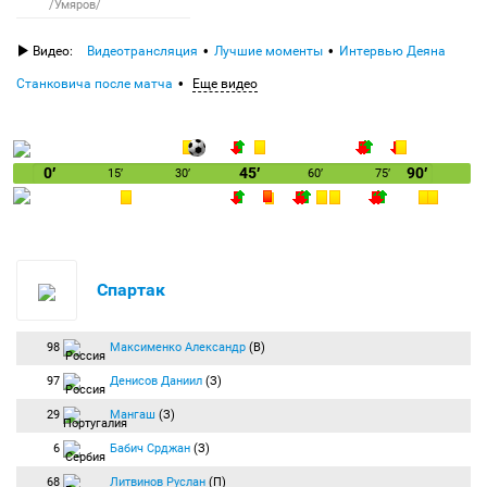
/Умяров/
Видео:
Видеотрансляция
Лучшие моменты
Интервью Деяна
Станковича после матча
Еще видео
0′
45′
90′
15′
30′
60′
75′
Спартак
98
Максименко Александр
(В)
97
Денисов Даниил
(З)
29
Мангаш
(З)
6
Бабич Срджан
(З)
68
Литвинов Руслан
(П)