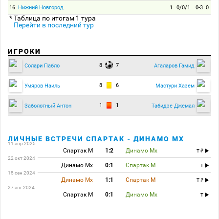
16
Нижний Новгород
1
0/0/1
0-3
0
* Таблица по итогам 1 тура
Перейти в последний тур
ИГРОКИ
8
7
Солари Пабло
Агаларов Гамид
8
6
Умяров Наиль
Мастури Хазем
1
1
Заболотный Антон
Табидзе Джемал
ЛИЧНЫЕ ВСТРЕЧИ СПАРТАК - ДИНАМО МХ
11 апр 2025
Спартак М
1:2
Динамо Мх
T
22 окт 2024
Динамо Мх
0:1
Спартак М
T
15 сен 2024
Динамо Мх
1:1
Спартак М
T
27 авг 2024
Спартак М
0:1
Динамо Мх
T