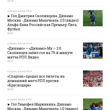
16:14
АЛЬФА-БАНК РПЛ
Гол Дмитрия Скопинцева. Динамо
Москва - Динамо Махачкала. 2:0 (видео).
Альфа-Банк Российская Премьер-Лига.
Футбол
16:11
АЛЬФА-БАНК РПЛ
«Динамо» — «Динамо» Мх — 2:0.
Скопинцев забил гол на 79‑й минуте
матча РПЛ. Видео
16:11
АЛЬФА-БАНК РПЛ
«Спартак» продал все билеты на
домашний матч РПЛ против
«Краснодара»
16:10
АЛЬФА-БАНК РПЛ
Гол Тимофея Маринкина. Динамо
Москва - Динамо Махачкала. 1:0 (видео).