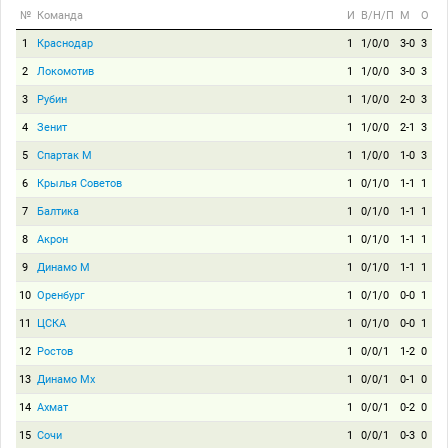
№
Команда
И
В/Н/П
М
О
1
Краснодар
1
1/0/0
3-0
3
2
Локомотив
1
1/0/0
3-0
3
3
Рубин
1
1/0/0
2-0
3
4
Зенит
1
1/0/0
2-1
3
5
Спартак М
1
1/0/0
1-0
3
6
Крылья Советов
1
0/1/0
1-1
1
7
Балтика
1
0/1/0
1-1
1
8
Акрон
1
0/1/0
1-1
1
9
Динамо М
1
0/1/0
1-1
1
10
Оренбург
1
0/1/0
0-0
1
11
ЦСКА
1
0/1/0
0-0
1
12
Ростов
1
0/0/1
1-2
0
13
Динамо Мх
1
0/0/1
0-1
0
14
Ахмат
1
0/0/1
0-2
0
15
Сочи
1
0/0/1
0-3
0