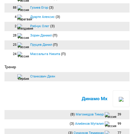
88
Гузиев Егор
(З)
4
Дуарте Алексис
(З)
2
Рябчук Олег
(З)
28
Зорин Даниил
(П)
25
Пруцев Данил
(П)
24
Массалыга Никита
(П)
Тренер
Станкович Деян
Динамо Мх
(В)
Магомедов Тимур
39
(З)
Алибеков Муталип
99
(З)
Сундуков Темиркан
77