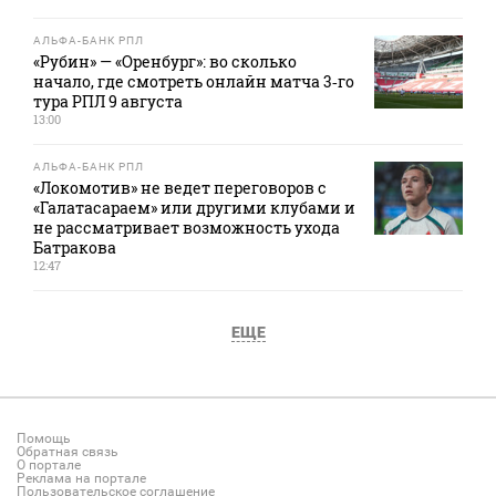
АЛЬФА-БАНК РПЛ
«Рубин» — «Оренбург»: во сколько
начало, где смотреть онлайн матча 3‑го
тура РПЛ 9 августа
13:00
АЛЬФА-БАНК РПЛ
«Локомотив» не ведет переговоров с
«Галатасараем» или другими клубами и
не рассматривает возможность ухода
Батракова
12:47
ЕЩЕ
Помощь
Обратная связь
О портале
Реклама на портале
Пользовательское соглашение