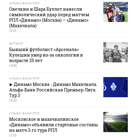
АЛЬФА-БАНК РПЛ
Овечкин и Шара Буллет нанесли
символический удар перед матчем
РПЛ «Динамо» (Москва) — «Динамо»
(Махачкала)
15:01
ФУТБОЛ
Бывший футболист «Арсенала»
Кулешин умер из‑за онкологии в
возрасте 25 лет
14:46
АЛЬФА-БАНК РПЛ
Динамо Москва - Динамо Махачкала.
Альфа-Банк Российская Премьер-Лига.
Тур 3
14:20
АЛЬФА-БАНК РПЛ
Московское и махачкалинское
«Динамо» объявили стартовые составы
на матч 3‑го тура РПЛ
13:15