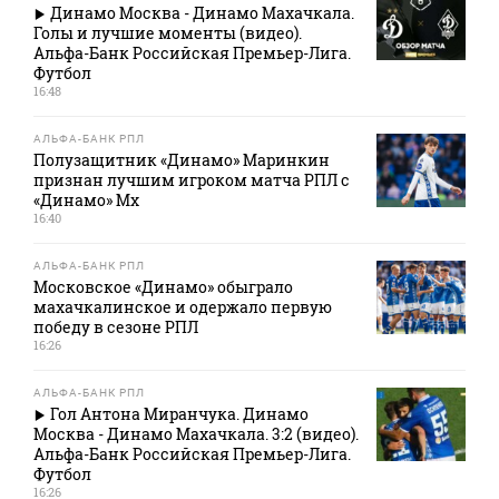
Динамо Москва - Динамо Махачкала.
Голы и лучшие моменты (видео).
Альфа-Банк Российская Премьер-Лига.
Футбол
16:48
АЛЬФА-БАНК РПЛ
Полузащитник «Динамо» Маринкин
признан лучшим игроком матча РПЛ с
«Динамо» Мх
16:40
АЛЬФА-БАНК РПЛ
Московское «Динамо» обыграло
махачкалинское и одержало первую
победу в сезоне РПЛ
16:26
АЛЬФА-БАНК РПЛ
Гол Антона Миранчука. Динамо
Москва - Динамо Махачкала. 3:2 (видео).
Альфа-Банк Российская Премьер-Лига.
Футбол
16:26