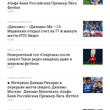
Альфа-Банк Российская Премьер-Лига.
Футбол
16:09
АЛЬФА-БАНК РПЛ
«Динамо» — «Динамо» Мх — 1:0.
Маринкин открыл счет на 77‑й минуте
матча РПЛ. Видео
16:08
ЛИГА ПАРИ
Невероятный гол «Спартака» после
сальто! Такое редко увидишь даже в
мировом футболе
15:59
АЛЬФА-БАНК РПЛ
Интервью Давида Рикардо в
перерыве матча (видео). Динамо
Москва - Динамо Махачкала. Альфа-
Банк Российская Премьер-Лига. Футбол
15:53