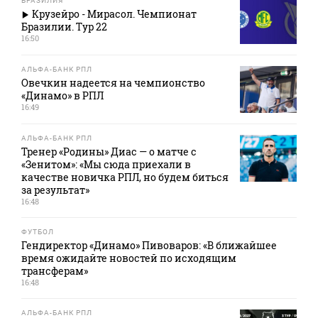
БРАЗИЛИЯ
Крузейро - Мирасол. Чемпионат
Бразилии. Тур 22
16:50
АЛЬФА-БАНК РПЛ
Овечкин надеется на чемпионство
«Динамо» в РПЛ
16:49
АЛЬФА-БАНК РПЛ
Тренер «Родины» Диас — о матче с
«Зенитом»: «Мы сюда приехали в
качестве новичка РПЛ, но будем биться
за результат»
16:48
ФУТБОЛ
Гендиректор «Динамо» Пивоваров: «В ближайшее
время ожидайте новостей по исходящим
трансферам»
16:48
АЛЬФА-БАНК РПЛ