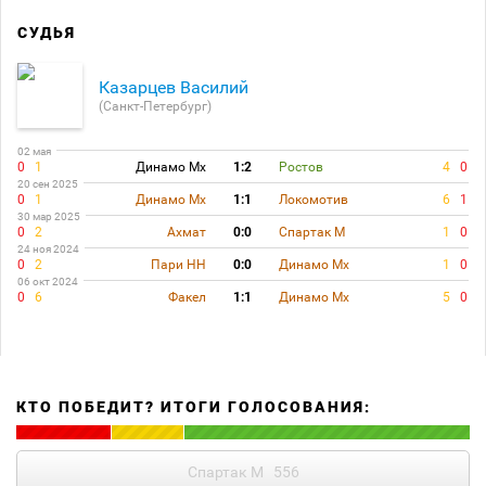
СУДЬЯ
Казарцев Василий
(Санкт-Петербург)
02 мая
0
1
Динамо Мх
1:2
Ростов
4
0
20 сен 2025
0
1
Динамо Мх
1:1
Локомотив
6
1
30 мар 2025
0
2
Ахмат
0:0
Спартак М
1
0
24 ноя 2024
0
2
Пари НН
0:0
Динамо Мх
1
0
06 окт 2024
0
6
Факел
1:1
Динамо Мх
5
0
КТО ПОБЕДИТ? ИТОГИ ГОЛОСОВАНИЯ:
Спартак М
556