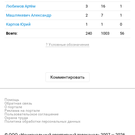
Любимов Артём
3
16
1
Машлякевич Александр
2
7
1
Карпов Юрий
1
1
0
Всего:
240
1003
56
? Условные обозначения
Комментировать
Помощь
Обратная связь
О портале
Реклама на портале
Пользовательское соглашение
Охрана труда
Политика обработки персональных данных
© ООО «Национальный спортивный телеканал» 2007 — 2026.