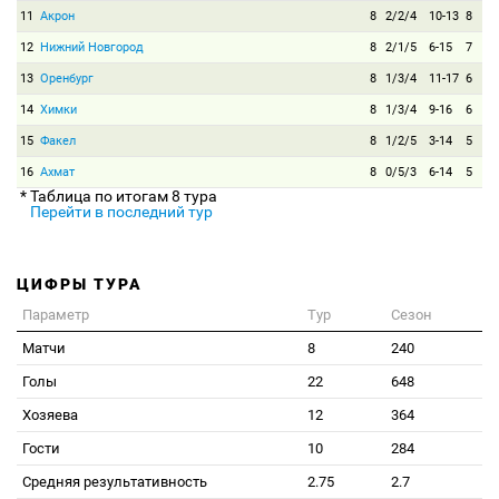
11
Акрон
8
2/2/4
10-13
8
12
Нижний Новгород
8
2/1/5
6-15
7
13
Оренбург
8
1/3/4
11-17
6
14
Химки
8
1/3/4
9-16
6
15
Факел
8
1/2/5
3-14
5
16
Ахмат
8
0/5/3
6-14
5
* Таблица по итогам 8 тура
Перейти в последний тур
ЦИФРЫ ТУРА
Параметр
Тур
Сезон
Матчи
8
240
Голы
22
648
Хозяева
12
364
Гости
10
284
Средняя результативность
2.75
2.7