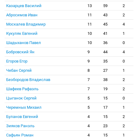
Казарцев Василий
13
59
2
Абросимов Иван
11
43
2
Москалев Владимир
11
45
4
Кукуляк Евгений
10
41
1
Шадыханов Павел
10
36
0
Бобровский Ян
9
44
4
Егоров Егор
9
35
0
Чебан Сергей
8
27
1
Безбородов Владислав
7
38
2
Шафеев Рафаэль
7
19
2
Цыганок Сергей
5
15
0
Черемных Михаил
5
17
1
Буланов Евгений
4
15
2
Зияков Ранэль
4
23
2
Сафьян Роман
4
15
1