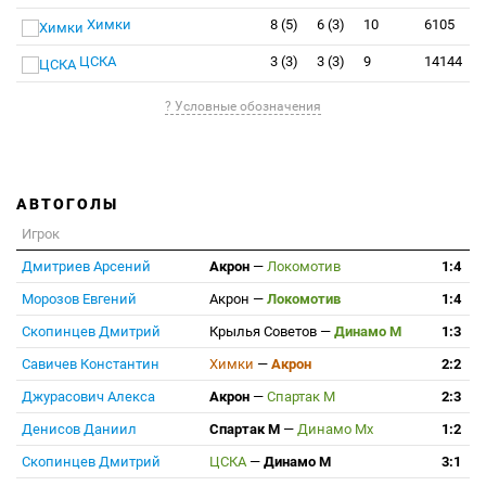
Химки
8 (5)
6 (3)
10
6105
ЦСКА
3 (3)
3 (3)
9
14144
? Условные обозначения
АВТОГОЛЫ
Игрок
Дмитриев Арсений
Акрон
—
Локомотив
1:4
Морозов Евгений
Акрон
—
Локомотив
1:4
Скопинцев Дмитрий
Крылья Советов
—
Динамо М
1:3
Савичев Константин
Химки
—
Акрон
2:2
Джурасович Алекса
Акрон
—
Спартак М
2:3
Денисов Даниил
Спартак М
—
Динамо Мх
1:2
Скопинцев Дмитрий
ЦСКА
—
Динамо М
3:1