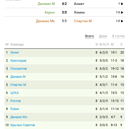
Динамо М
4:2
Ахмат
T
Акрон
3:0
Химки
T
Динамо Мх
1:1
Спартак М
T
Всего
Дома
В гостях
№
Команда
И
В/Н/П
М
О
1
Зенит
8
6/2/0
19-1
20
2
Краснодар
8
5/3/0
11-3
18
3
Локомотив
8
6/0/2
19-12
18
4
Динамо М
8
5/1/2
15-8
16
5
Спартак М
8
4/3/1
11-4
15
6
ЦСКА
8
4/1/3
15-5
13
7
Ростов
8
3/2/3
13-15
11
8
Рубин
8
3/1/4
11-14
10
9
Динамо Мх
8
2/3/3
4-7
9
10
Крылья Советов
8
3/0/5
8-13
9