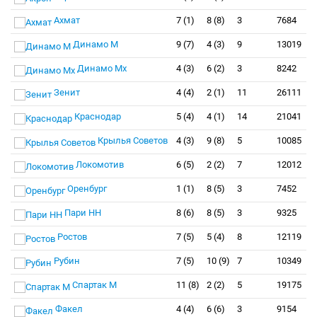
Ахмат
7 (1)
8 (8)
3
7684
Динамо М
9 (7)
4 (3)
9
13019
Динамо Мх
4 (3)
6 (2)
3
8242
Зенит
4 (4)
2 (1)
11
26111
Краснодар
5 (4)
4 (1)
14
21041
Крылья Советов
4 (3)
9 (8)
5
10085
Локомотив
6 (5)
2 (2)
7
12012
Оренбург
1 (1)
8 (5)
3
7452
Пари НН
8 (6)
8 (5)
3
9325
Ростов
7 (5)
5 (4)
8
12119
Рубин
7 (5)
10 (9)
7
10349
Спартак М
11 (8)
2 (2)
5
19175
Факел
4 (4)
6 (6)
3
9154