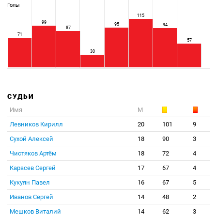
Голы
115
99
95
94
87
71
57
30
СУДЬИ
Имя
М
Левников Кирилл
20
101
9
Сухой Алексей
18
90
3
Чистяков Артём
18
72
4
Карасев Сергей
17
67
4
Кукуян Павел
16
67
5
Иванов Сергей
14
48
2
Мешков Виталий
14
62
3