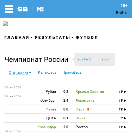
Войти
ГЛАВНАЯ
РЕЗУЛЬТАТЫ
ФУТБОЛ
Чемпионат России
2024-25
Тур 8
Статистика
Календарь
Трансферы
13 сен 2024
Рубин
0:2
Крылья Советов
T
14 сен 2024
Оренбург
2:4
Локомотив
T
Факел
0:0
Пари НН
T
ЦСКА
0:1
Зенит
T
Краснодар
2:0
Ростов
T
15 сен 2024