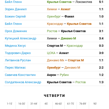
Бейл Гленн
Крылья Советов
—
Локомотив
5:1
Зорин Даниил
Химки
—
Ахмат
1:1
Божин Сергей
Оренбург
—
Факел
1:0
Бейл Гленн
Краснодар
—
Крылья Советов
1:1
Ороз Доминик
Ростов
—
Крылья Советов
3:1
Кутицкий Александр
Химки
—
Динамо М
3:4
Медина Хесус
Спартак М
—
Краснодар
0:3
Тодорович Дарко
ЦСКА
—
Ахмат
3:0
Литвинов Руслан
Динамо Мх
—
Спартак М
1:1
Перес Матиас
Оренбург
—
Динамо М
2:2
Савичев Константин
Акрон
—
Рубин
1:2
Солдатенков Александр
Крылья Советов
—
Ростов
1:3
ЧЕТВЕРТИ
1-15'
16-30'
31-44'
45'
46-60'
61-75'
76-89'
90'