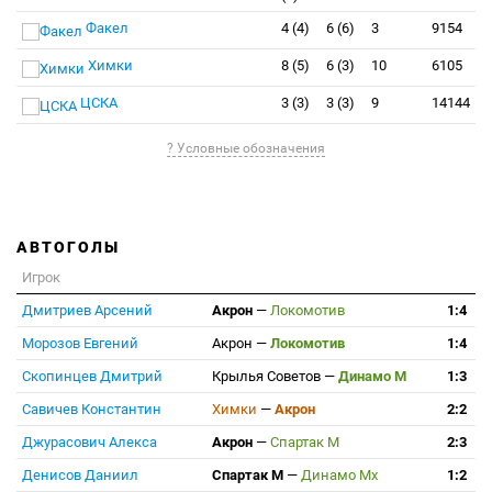
Факел
4 (4)
6 (6)
3
9154
Химки
8 (5)
6 (3)
10
6105
ЦСКА
3 (3)
3 (3)
9
14144
? Условные обозначения
АВТОГОЛЫ
Игрок
Дмитриев Арсений
Акрон
—
Локомотив
1:4
Морозов Евгений
Акрон
—
Локомотив
1:4
Скопинцев Дмитрий
Крылья Советов
—
Динамо М
1:3
Савичев Константин
Химки
—
Акрон
2:2
Джурасович Алекса
Акрон
—
Спартак М
2:3
Денисов Даниил
Спартак М
—
Динамо Мх
1:2