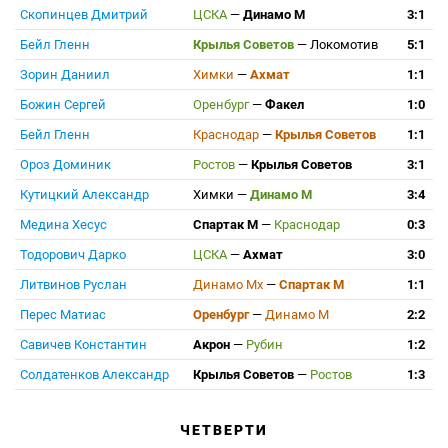
Скопинцев Дмитрий
ЦСКА
—
Динамо М
3:1
Бейл Гленн
Крылья Советов
—
Локомотив
5:1
Зорин Даниил
Химки
—
Ахмат
1:1
Божин Сергей
Оренбург
—
Факел
1:0
Бейл Гленн
Краснодар
—
Крылья Советов
1:1
Ороз Доминик
Ростов
—
Крылья Советов
3:1
Кутицкий Александр
Химки
—
Динамо М
3:4
Медина Хесус
Спартак М
—
Краснодар
0:3
Тодорович Дарко
ЦСКА
—
Ахмат
3:0
Литвинов Руслан
Динамо Мх
—
Спартак М
1:1
Перес Матиас
Оренбург
—
Динамо М
2:2
Савичев Константин
Акрон
—
Рубин
1:2
Солдатенков Александр
Крылья Советов
—
Ростов
1:3
ЧЕТВЕРТИ