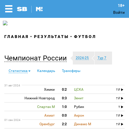
Войти
ГЛАВНАЯ
РЕЗУЛЬТАТЫ
ФУТБОЛ
Чемпионат России
2024-25
Тур 7
Статистика
Календарь
Трансферы
31 авг 2024
Химки
0:2
ЦСКА
T
Нижний Новгород
0:3
Зенит
T
Спартак М
1:0
Рубин
T
Ахмат
0:0
Акрон
T
01 сен 2024
Оренбург
2:2
Динамо М
T