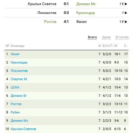
Крылья Советов
0:1
Динамо Мх
T
Локомотив
0:3
Краснодар
T
Ростов
4:1
Факел
T
Всего
Дома
В гостях
№
Команда
И
В/Н/П
М
О
1
Зенит
7
5/2/0
18-1
17
2
Краснодар
7
4/3/0
9-3
15
3
Локомотив
7
5/0/2
15-10
15
4
Спартак М
7
4/2/1
10-3
14
5
ЦСКА
7
4/1/2
15-4
13
6
Динамо М
7
4/1/2
11-6
13
7
Ростов
7
3/2/2
13-13
11
8
Рубин
7
3/1/3
11-12
10
9
Динамо Мх
7
2/2/3
3-6
8
10
Крылья Советов
7
2/0/5
6-13
6