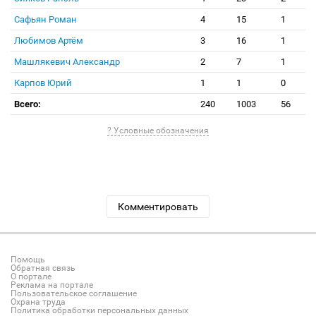
Сафьян Роман
4
15
1
Любимов Артём
3
16
1
Машлякевич Александр
2
7
1
Карпов Юрий
1
1
0
Всего:
240
1003
56
? Условные обозначения
Комментировать
Помощь
Обратная связь
О портале
Реклама на портале
Пользовательское соглашение
Охрана труда
Политика обработки персональных данных