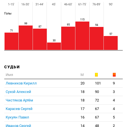
1-15'
16-30'
31-44'
45'
46-60'
61-75'
76-89'
90'
Голы
115
99
95
94
87
71
57
30
СУДЬИ
Имя
М
Левников Кирилл
20
101
9
Сухой Алексей
18
90
3
Чистяков Артём
18
72
4
Карасев Сергей
17
67
4
Кукуян Павел
16
67
5
Иванов Сергей
14
48
2