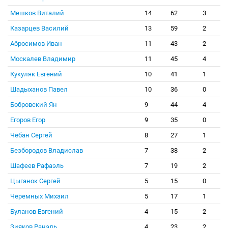
Мешков Виталий
14
62
3
Казарцев Василий
13
59
2
Абросимов Иван
11
43
2
Москалев Владимир
11
45
4
Кукуляк Евгений
10
41
1
Шадыханов Павел
10
36
0
Бобровский Ян
9
44
4
Егоров Егор
9
35
0
Чебан Сергей
8
27
1
Безбородов Владислав
7
38
2
Шафеев Рафаэль
7
19
2
Цыганок Сергей
5
15
0
Черемных Михаил
5
17
1
Буланов Евгений
4
15
2
Зияков Ранэль
4
23
2