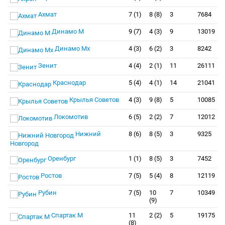
Ахмат
7 (1)
8 (8)
3
7684
Динамо М
9 (7)
4 (3)
9
13019
Динамо Мх
4 (3)
6 (2)
3
8242
Зенит
4 (4)
2 (1)
11
26111
Краснодар
5 (4)
4 (1)
14
21041
Крылья Советов
4 (3)
9 (8)
5
10085
Локомотив
6 (5)
2 (2)
7
12012
Нижний
8 (6)
8 (5)
3
9325
Новгород
Оренбург
1 (1)
8 (5)
3
7452
Ростов
7 (5)
5 (4)
8
12119
Рубин
7 (5)
10
7
10349
(9)
Спартак М
11
2 (2)
5
19175
(8)