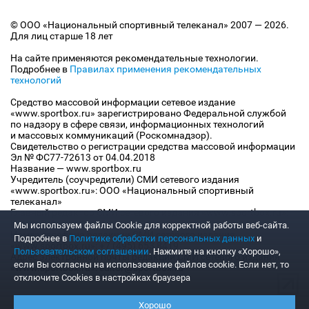
© ООО «Национальный спортивный телеканал» 2007 — 2026.
Для лиц старше 18 лет
На сайте применяются рекомендательные технологии.
Подробнее в
Правилах применения рекомендательных
технологий
Средство массовой информации сетевое издание
«www.sportbox.ru» зарегистрировано Федеральной службой
по надзору в сфере связи, информационных технологий
и массовых коммуникаций (Роскомнадзор).
Свидетельство о регистрации средства массовой информации
Эл № ФС77-72613 от 04.04.2018
Название — www.sportbox.ru
Учредитель (соучредители) СМИ сетевого издания
«www.sportbox.ru»: ООО «Национальный спортивный
телеканал»
Главный редактор СМИ сетевого издания «www.sportbox.ru»:
Конов В.А.
Мы используем файлы Сookie для корректной работы веб-сайта.
Номер телефона редакции СМИ сетевого издания
Подробнее в
Политике обработки персональных данных
и
«www.sportbox.ru»: +7 (495) 653 8419
Пользовательском соглашении
. Нажмите на кнопку «Хорошо»,
Адрес электронной почты редакции СМИ сетевого издания
если Вы согласны на использование файлов cookie. Если нет, то
«www.sportbox.ru»: editor@sportbox.ru
отключите Cookies в настройках браузера
Хорошо