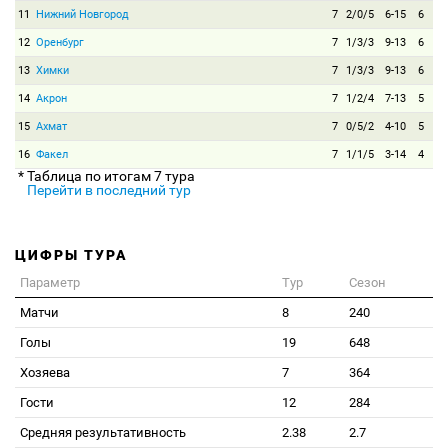
11
Нижний Новгород
7
2/0/5
6-15
6
12
Оренбург
7
1/3/3
9-13
6
13
Химки
7
1/3/3
9-13
6
14
Акрон
7
1/2/4
7-13
5
15
Ахмат
7
0/5/2
4-10
5
16
Факел
7
1/1/5
3-14
4
* Таблица по итогам 7 тура
Перейти в последний тур
ЦИФРЫ ТУРА
Параметр
Тур
Сезон
Матчи
8
240
Голы
19
648
Хозяева
7
364
Гости
12
284
Средняя результативность
2.38
2.7