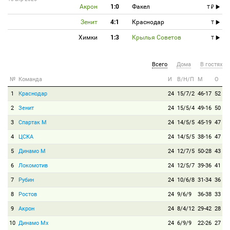
Акрон
1:0
Факел
T
Зенит
4:1
Краснодар
T
Химки
1:3
Крылья Советов
T
Всего
Дома
В гостях
№
Команда
И
В/Н/П
М
О
1
Краснодар
24
15/7/2
46-17
52
2
Зенит
24
15/5/4
49-16
50
3
Спартак М
24
14/5/5
45-19
47
4
ЦСКА
24
14/5/5
38-16
47
5
Динамо М
24
12/7/5
50-28
43
6
Локомотив
24
12/5/7
39-36
41
7
Рубин
24
10/6/8
31-34
36
8
Ростов
24
9/6/9
36-38
33
9
Акрон
24
8/4/12
29-42
28
10
Динамо Мх
24
6/9/9
22-26
27