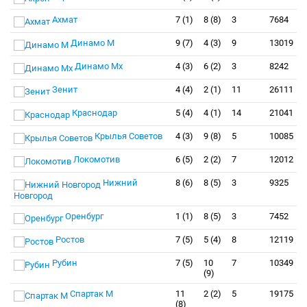
Ахмат
7 (1)
8 (8)
3
7684
Динамо М
9 (7)
4 (3)
9
13019
Динамо Мх
4 (3)
6 (2)
3
8242
Зенит
4 (4)
2 (1)
11
26111
Краснодар
5 (4)
4 (1)
14
21041
Крылья Советов
4 (3)
9 (8)
5
10085
Локомотив
6 (5)
2 (2)
7
12012
Нижний
8 (6)
8 (5)
3
9325
Новгород
Оренбург
1 (1)
8 (5)
3
7452
Ростов
7 (5)
5 (4)
8
12119
Рубин
7 (5)
10
7
10349
(9)
Спартак М
11
2 (2)
5
19175
(8)