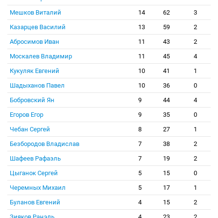
Мешков Виталий
14
62
3
Казарцев Василий
13
59
2
Абросимов Иван
11
43
2
Москалев Владимир
11
45
4
Кукуляк Евгений
10
41
1
Шадыханов Павел
10
36
0
Бобровский Ян
9
44
4
Егоров Егор
9
35
0
Чебан Сергей
8
27
1
Безбородов Владислав
7
38
2
Шафеев Рафаэль
7
19
2
Цыганок Сергей
5
15
0
Черемных Михаил
5
17
1
Буланов Евгений
4
15
2
Зияков Ранэль
4
23
2