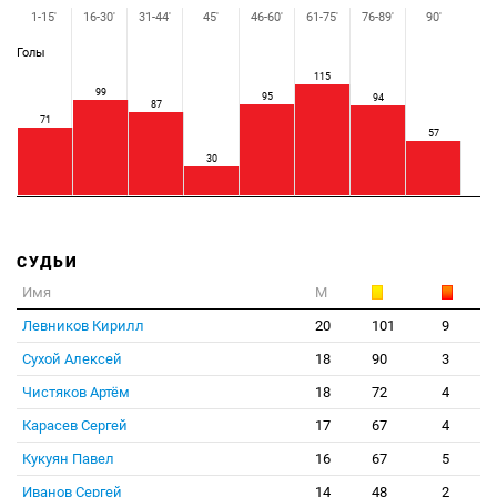
1-15'
16-30'
31-44'
45'
46-60'
61-75'
76-89'
90'
Голы
115
99
95
94
87
71
57
30
СУДЬИ
Имя
М
Левников Кирилл
20
101
9
Сухой Алексей
18
90
3
Чистяков Артём
18
72
4
Карасев Сергей
17
67
4
Кукуян Павел
16
67
5
Иванов Сергей
14
48
2