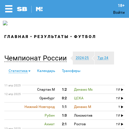
Войти
ГЛАВНАЯ
РЕЗУЛЬТАТЫ
ФУТБОЛ
Чемпионат России
2024-25
Тур 24
Статистика
Календарь
Трансферы
11 апр 2025
Спартак М
1:2
Динамо Мх
T
12 апр 2025
Оренбург
0:2
ЦСКА
T
Нижний Новгород
1:1
Динамо М
T
Рубин
1:0
Локомотив
T
Ахмат
2:1
Ростов
T
13 апр 2025