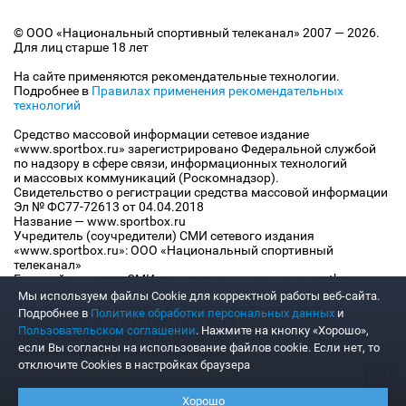
© ООО «Национальный спортивный телеканал» 2007 — 2026.
Для лиц старше 18 лет
На сайте применяются рекомендательные технологии.
Подробнее в
Правилах применения рекомендательных
технологий
Средство массовой информации сетевое издание
«www.sportbox.ru» зарегистрировано Федеральной службой
по надзору в сфере связи, информационных технологий
и массовых коммуникаций (Роскомнадзор).
Свидетельство о регистрации средства массовой информации
Эл № ФС77-72613 от 04.04.2018
Название — www.sportbox.ru
Учредитель (соучредители) СМИ сетевого издания
«www.sportbox.ru»: ООО «Национальный спортивный
телеканал»
Главный редактор СМИ сетевого издания «www.sportbox.ru»:
Конов В.А.
Мы используем файлы Сookie для корректной работы веб-сайта.
Номер телефона редакции СМИ сетевого издания
Подробнее в
Политике обработки персональных данных
и
«www.sportbox.ru»: +7 (495) 653 8419
Пользовательском соглашении
. Нажмите на кнопку «Хорошо»,
Адрес электронной почты редакции СМИ сетевого издания
если Вы согласны на использование файлов cookie. Если нет, то
«www.sportbox.ru»: editor@sportbox.ru
отключите Cookies в настройках браузера
Хорошо