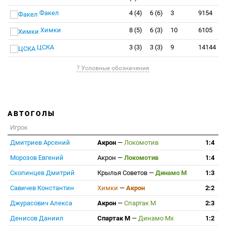
Факел
4 (4)
6 (6)
3
9154
Химки
8 (5)
6 (3)
10
6105
ЦСКА
3 (3)
3 (3)
9
14144
? Условные обозначения
АВТОГОЛЫ
Игрок
Дмитриев Арсений
Акрон
—
Локомотив
1:4
Морозов Евгений
Акрон
—
Локомотив
1:4
Скопинцев Дмитрий
Крылья Советов
—
Динамо М
1:3
Савичев Константин
Химки
—
Акрон
2:2
Джурасович Алекса
Акрон
—
Спартак М
2:3
Денисов Даниил
Спартак М
—
Динамо Мх
1:2