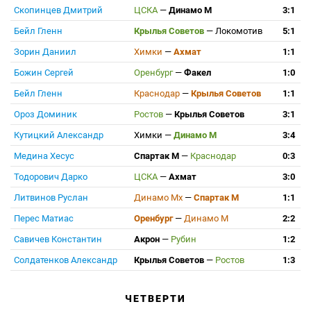
Скопинцев Дмитрий
ЦСКА
—
Динамо М
3:1
Бейл Гленн
Крылья Советов
—
Локомотив
5:1
Зорин Даниил
Химки
—
Ахмат
1:1
Божин Сергей
Оренбург
—
Факел
1:0
Бейл Гленн
Краснодар
—
Крылья Советов
1:1
Ороз Доминик
Ростов
—
Крылья Советов
3:1
Кутицкий Александр
Химки
—
Динамо М
3:4
Медина Хесус
Спартак М
—
Краснодар
0:3
Тодорович Дарко
ЦСКА
—
Ахмат
3:0
Литвинов Руслан
Динамо Мх
—
Спартак М
1:1
Перес Матиас
Оренбург
—
Динамо М
2:2
Савичев Константин
Акрон
—
Рубин
1:2
Солдатенков Александр
Крылья Советов
—
Ростов
1:3
ЧЕТВЕРТИ