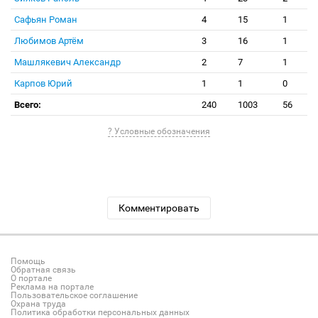
Сафьян Роман
4
15
1
Любимов Артём
3
16
1
Машлякевич Александр
2
7
1
Карпов Юрий
1
1
0
Всего:
240
1003
56
? Условные обозначения
Комментировать
Помощь
Обратная связь
О портале
Реклама на портале
Пользовательское соглашение
Охрана труда
Политика обработки персональных данных