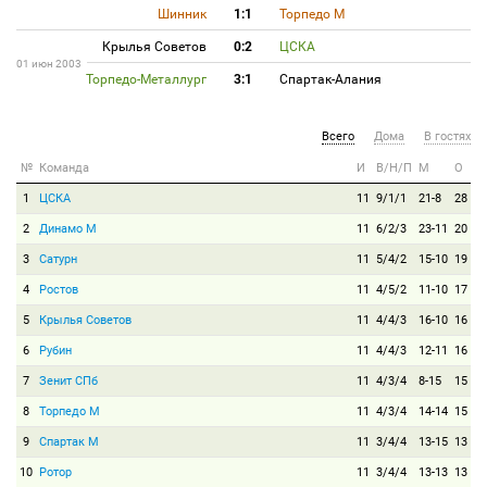
Шинник
1:1
Торпедо М
Крылья Советов
0:2
ЦСКА
01 июн 2003
Торпедо-Металлург
3:1
Спартак-Алания
Всего
Дома
В гостях
№
Команда
И
В/Н/П
М
О
1
ЦСКА
11
9/1/1
21-8
28
2
Динамо М
11
6/2/3
23-11
20
3
Сатурн
11
5/4/2
15-10
19
4
Ростов
11
4/5/2
11-10
17
5
Крылья Советов
11
4/4/3
16-10
16
6
Рубин
11
4/4/3
12-11
16
7
Зенит СПб
11
4/3/4
8-15
15
8
Торпедо М
11
4/3/4
14-14
15
9
Спартак М
11
3/4/4
13-15
13
10
Ротор
11
3/4/4
13-13
13