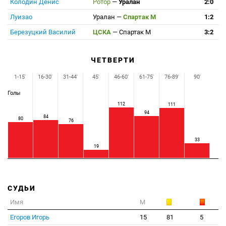
Колодин Денис
Ротор
—
Уралан
2:0
Луизао
Уралан
—
Спартак М
1:2
Березуцкий Василий
ЦСКА
—
Спартак М
3:2
ЧЕТВЕРТИ
1-15'
16-30'
31-44'
45'
46-60'
61-75'
76-89'
90'
Голы
112
111
94
84
80
76
33
19
СУДЬИ
Имя
М
Егоров Игорь
15
81
5