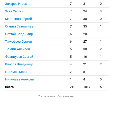
Захаров Игорь
7
31
0
Зуев Сергей
7
24
3
Мартынов Сергей
7
30
0
Сухина Станислав
7
35
1
Петтай Владимир
6
20
1
Тимофеев Сергей
6
27
1
Тюмин Алексей
6
30
2
Французов Сергей
5
16
1
Власов Владимир
4
21
2
Галимов Марат
2
8
1
Николаев Алексей
1
4
0
Всего:
240
1017
50
? Условные обозначения