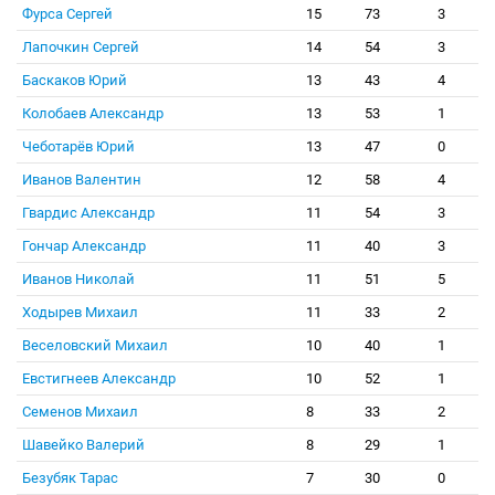
Фурса Сергей
15
73
3
Лапочкин Сергей
14
54
3
Баскаков Юрий
13
43
4
Колобаев Александр
13
53
1
Чеботарёв Юрий
13
47
0
Иванов Валентин
12
58
4
Гвардис Александр
11
54
3
Гончар Александр
11
40
3
Иванов Николай
11
51
5
Ходырев Михаил
11
33
2
Веселовский Михаил
10
40
1
Евстигнеев Александр
10
52
1
Семенов Михаил
8
33
2
Шавейко Валерий
8
29
1
Безубяк Тарас
7
30
0