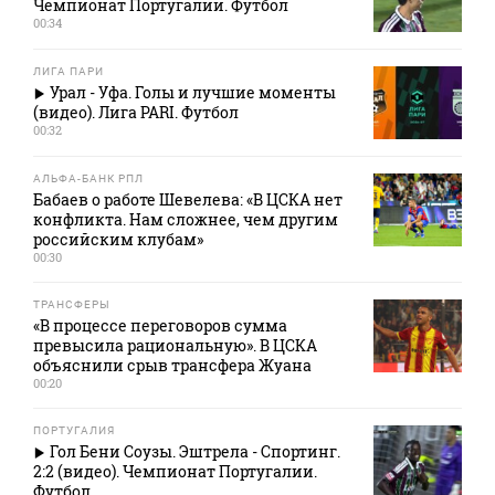
Чемпионат Португалии. Футбол
00:34
ЛИГА ПАРИ
Урал - Уфа. Голы и лучшие моменты
(видео). Лига PARI. Футбол
00:32
АЛЬФА-БАНК РПЛ
Бабаев о работе Шевелева: «В ЦСКА нет
конфликта. Нам сложнее, чем другим
российским клубам»
00:30
ТРАНСФЕРЫ
«В процессе переговоров сумма
превысила рациональную». В ЦСКА
объяснили срыв трансфера Жуана
00:20
ПОРТУГАЛИЯ
Гол Бени Соузы. Эштрела - Спортинг.
2:2 (видео). Чемпионат Португалии.
Футбол