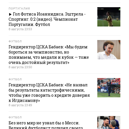
ПОРТУГАЛИЯ
Гол Фотиса Иоаннидиса. Эштрела -
Спортинг. 0:2 (видео). Чемпионат
Португалии. Футбол
8 августа 23:53
ФУТБОЛ
Гендиректор ЦСКА Бабаев: «Мы будем
бороться за чемпионство, но
понимаем, что медали и кубок — тоже
очень достойный результат»
8 августа 23:50
ФУТБОЛ
Гендиректор ЦСКА Бабаев: «Не назвал
бы результаты катастрофическими,
чтобы уже говорить о кредите доверия
к Игдисамову»
8 августа 23:49
ФУТБОЛ
Без него мир не узнал бы о Месси.
Великий футболист потерял своего