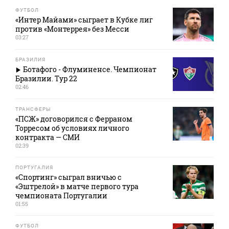
ФУТБОЛ
«Интер Майами» сыграет в Кубке лиг
против «Монтеррея» без Месси
03:27
БРАЗИЛИЯ
Ботафого - Флуминенсе. Чемпионат
Бразилии. Тур 22
02:46
ТРАНСФЕРЫ
«ПСЖ» договорился с Ферраном
Торресом об условиях личного
контракта — СМИ
02:39
ПОРТУГАЛИЯ
«Спортинг» сыграл вничью с
«Эштрелой» в матче первого тура
чемпионата Португалии
01:55
ФУТБОЛ