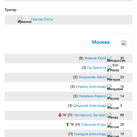
Тренер
Галстян Погос
Москва
(В)
Жевнов Юрий
30
(З)
Гур Дакоста
33
(З)
Окоронкво Айзек
23
(З)
Епуряну Александр
15
(З)
Набабкин Кирилл
14
(З)
Шешуков Александр
3
76′ (П)
Чеснаускис Эдгарас
88
76′ (Н)
Стрелков Игорь
29
(П)
Самедов Александр
19