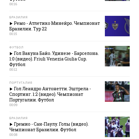
00:16
БРАЗИЛИЯ
Ремо - Атлетико Минейро. Чемпионат
Бразилии. Тур 22
00:15
ФУТБОЛ
Гол Вакуна Байо. Удинезе - Барселона.
1:0 (видео). Friuli Venezia Giulia Cup.
Футбол
00:12
ПОРТУГАЛИЯ
Гол Леандро Антонетти. Эштрела -
Спортинг. 1:2 (видео). Чемпионат
Португалии. Футбол
00:09
БРАЗИЛИЯ
Гремио - Сан-Паулу. Голы (видео).
Чемпионат Бразилии. Футбол
00:08