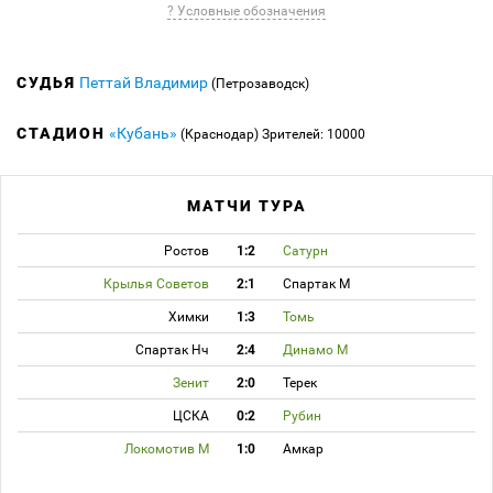
? Условные обозначения
СУДЬЯ
Петтай Владимир
(Петрозаводск)
СТАДИОН
«Кубань»
(Краснодар)
Зрителей: 10000
МАТЧИ ТУРА
Ростов
1:2
Сатурн
Крылья Советов
2:1
Спартак М
Химки
1:3
Томь
Спартак Нч
2:4
Динамо М
Зенит
2:0
Терек
ЦСКА
0:2
Рубин
Локомотив М
1:0
Амкар