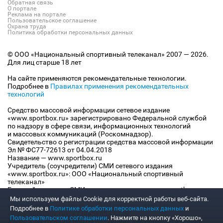
Обратная связь
О портале
Реклама на портале
Пользовательское соглашение
Охрана труда
Политика обработки персональных данных
© ООО «Национальный спортивный телеканал» 2007 — 2026.
Для лиц старше 18 лет
На сайте применяются рекомендательные технологии.
Подробнее в
Правилах применения рекомендательных
технологий
Средство массовой информации сетевое издание
«www.sportbox.ru» зарегистрировано Федеральной службой
по надзору в сфере связи, информационных технологий
и массовых коммуникаций (Роскомнадзор).
Свидетельство о регистрации средства массовой информации
Эл № ФС77-72613 от 04.04.2018
Название — www.sportbox.ru
Учредитель (соучредители) СМИ сетевого издания
«www.sportbox.ru»: ООО «Национальный спортивный
телеканал»
Главный редактор СМИ сетевого издания «www.sportbox.ru»:
Конов В.А.
Мы используем файлы Сookie для корректной работы веб-сайта.
Номер телефона редакции СМИ сетевого издания
Подробнее в
Политике обработки персональных данных
и
«www.sportbox.ru»: +7 (495) 653 8419
Пользовательском соглашении
. Нажмите на кнопку «Хорошо»,
Адрес электронной почты редакции СМИ сетевого издания