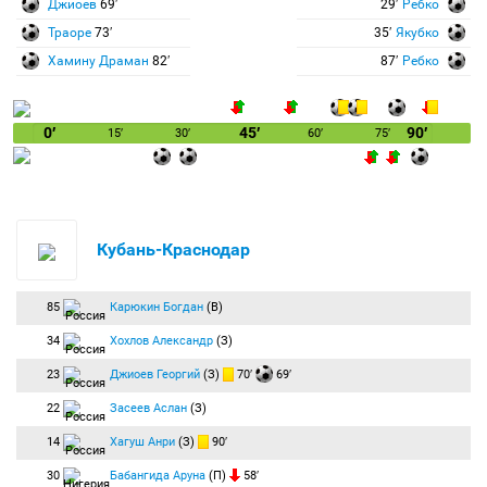
Джиоев
69′
29′
Ребко
Траоре
73′
35′
Якубко
Хамину Драман
82′
87′
Ребко
0′
45′
90′
15′
30′
60′
75′
Кубань-Краснодар
85
Карюкин Богдан
(В)
34
Хохлов Александр
(З)
23
Джиоев Георгий
(З)
70′
69′
22
Засеев Аслан
(З)
14
Хагуш Анри
(З)
90′
30
Бабангида Аруна
(П)
58′