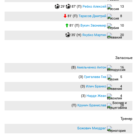
29′
87′ (П)
Ребко Алексей
13
81′ (П)
Тарасов Дмитрий
8
81′ (П)
Вукич Звонимир
10
35′ (Н)
Якубко Мартин
20
Запасные
(В)
Амельченко Антон
16
(З)
Григалава Гиа
5
(З)
Илич Бранко
4
(З)
Нарде Жеан
4
(П)
Крунич Бранислав
28
Тренер
Божович Миодраг