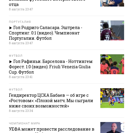
отца
8 августа 23:47
ПОРТУГАЛИЯ
Гол Родриго Саласара. Эштрела -
Спортинг. 0:1 (видео). Чемпионат
Португалии. Футбол
8 августа 23:47
ФУТБОЛ
Гол Рафиньи. Барселона - Ноттингем
Форест. 1:0 (видео). Friuli Venezia Giulia
Cup. Футбол
8 августа 23:41
ФУТБОЛ
Гендиректор ЦСКА Бабаев — об игре с
«Ростовом»: «Плохой матч. Мы сыграли
ниже своих возможностей»
8 августа 23:34
ЧЕМПИОНАТ МИРА
УЕФА может провести расследование в