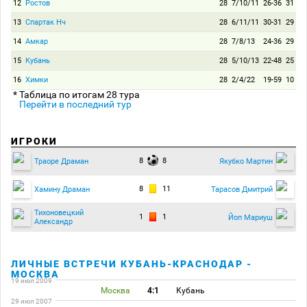
12
Ростов
28
7/10/11
26-36
31
13
Спартак Нч
28
6/11/11
30-31
29
14
Амкар
28
7/8/13
24-36
29
15
Кубань
28
5/10/13
22-48
25
16
Химки
28
2/4/22
19-59
10
* Таблица по итогам 28 тура
Перейти в последний тур
ИГРОКИ
8
8
Траоре Драман
Якубко Мартин
8
11
Хамину Драман
Тарасов Дмитрий
Тихоновецкий
1
1
Йоп Мариуш
Александр
ЛИЧНЫЕ ВСТРЕЧИ КУБАНЬ-КРАСНОДАР -
МОСКВА
19 июл 2009
Москва
4:1
Кубань
29 июл 2007