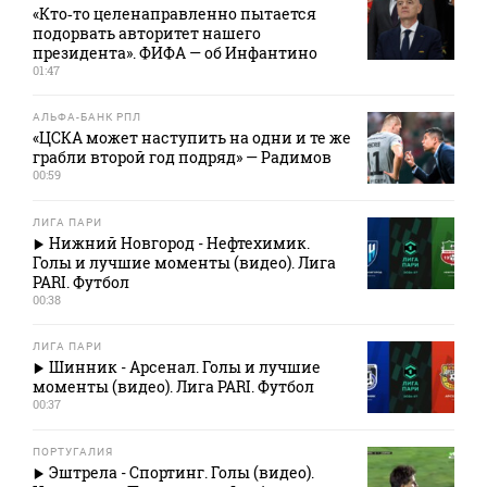
«Кто‑то целенаправленно пытается
подорвать авторитет нашего
президента». ФИФА — об Инфантино
01:47
АЛЬФА-БАНК РПЛ
«ЦСКА может наступить на одни и те же
грабли второй год подряд» — Радимов
00:59
ЛИГА ПАРИ
Нижний Новгород - Нефтехимик.
Голы и лучшие моменты (видео). Лига
PARI. Футбол
00:38
ЛИГА ПАРИ
Шинник - Арсенал. Голы и лучшие
моменты (видео). Лига PARI. Футбол
00:37
ПОРТУГАЛИЯ
Эштрела - Спортинг. Голы (видео).