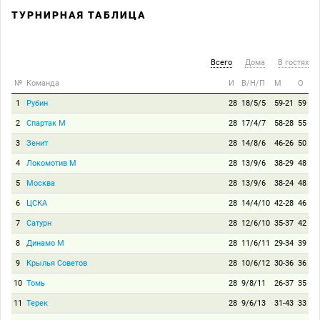
ТУРНИРНАЯ ТАБЛИЦА
Всего
Дома
В гостях
№
Команда
И
В/Н/П
М
О
1
Рубин
28
18/5/5
59-21
59
2
Спартак М
28
17/4/7
58-28
55
3
Зенит
28
14/8/6
46-26
50
4
Локомотив М
28
13/9/6
38-29
48
5
Москва
28
13/9/6
38-24
48
6
ЦСКА
28
14/4/10
42-28
46
7
Сатурн
28
12/6/10
35-37
42
8
Динамо М
28
11/6/11
29-34
39
9
Крылья Советов
28
10/6/12
30-36
36
10
Томь
28
9/8/11
26-37
35
11
Терек
28
9/6/13
31-43
33