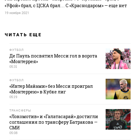
«Уфой» брал, с ЦСКА брал… С «Краснодаром» — еще нет
19 ноября 2021
ЧИТАТЬ ЕЩЕ
ФУТБОЛ
Де Пауль посвятил Месси гол в ворота
«Монтеррея»
05:31
ФУТБОЛ
«Интер Майами» без Месси проиграл
«Монтеррею» в Кубке лиг
05:19
ТРАНСФЕРЫ
«Локомотив» и «Галатасарай» достигли
соглашения по трансферу Батракова —
СМИ
05:08