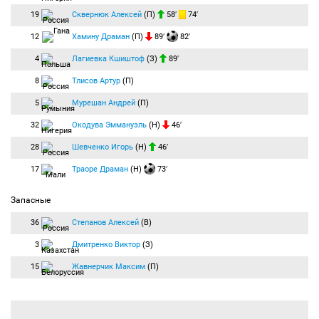
19
Сквернюк Алексей
(П)
58′
74′
12
Хамину Драман
(П)
89′
82′
4
Лагиевка Кшиштоф
(З)
89′
8
Тлисов Артур
(П)
5
Мурешан Андрей
(П)
32
Окодува Эммануэль
(Н)
46′
28
Шевченко Игорь
(Н)
46′
17
Траоре Драман
(Н)
73′
Запасные
36
Степанов Алексей
(В)
3
Дмитренко Виктор
(З)
15
Жавнерчик Максим
(П)