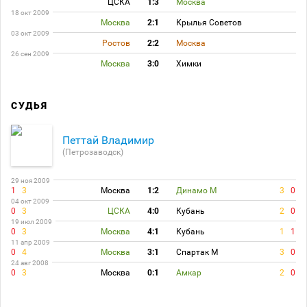
ЦСКА
1:3
Москва
18 окт 2009
Москва
2:1
Крылья Советов
03 окт 2009
Ростов
2:2
Москва
26 сен 2009
Москва
3:0
Химки
СУДЬЯ
Петтай Владимир
(Петрозаводск)
29 ноя 2009
1
3
Москва
1:2
Динамо М
3
0
04 окт 2009
0
3
ЦСКА
4:0
Кубань
2
0
19 июл 2009
0
3
Москва
4:1
Кубань
1
1
11 апр 2009
0
4
Москва
3:1
Спартак М
3
0
24 авг 2008
0
3
Москва
0:1
Амкар
2
0