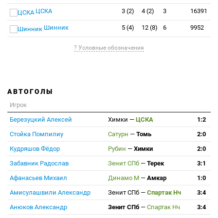
ЦСКА
3 (2)
4 (2)
3
16391
Шинник
5 (4)
12 (8)
6
9952
? Условные обозначения
АВТОГОЛЫ
Игрок
Березуцкий Алексей
Химки
—
ЦСКА
1:2
Стойка Помпилиу
Сатурн
—
Томь
2:0
Кудряшов Фёдор
Рубин
—
Химки
2:0
Забавник Радослав
Зенит СПб
—
Терек
3:1
Афанасьев Михаил
Динамо М
—
Амкар
1:0
Амисулашвили Александр
Зенит СПб
—
Спартак Нч
3:4
Анюков Александр
Зенит СПб
—
Спартак Нч
3:4