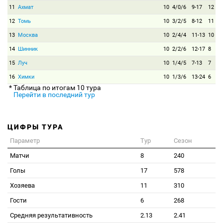
11
Ахмат
10
4/0/6
9-17
12
12
Томь
10
3/2/5
8-12
11
13
Москва
10
2/4/4
11-13
10
14
Шинник
10
2/2/6
12-17
8
15
Луч
10
1/4/5
7-13
7
16
Химки
10
1/3/6
13-24
6
* Таблица по итогам 10 тура
Перейти в последний тур
ЦИФРЫ ТУРА
Параметр
Тур
Сезон
Матчи
8
240
Голы
17
578
Хозяева
11
310
Гости
6
268
Средняя результативность
2.13
2.41