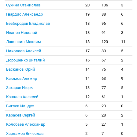
Сухина Станислав
20
106
3
Гвардис Александр
19
88
6
Безбородов Владислав
18
96
6
Иванов Николай
18
91
3
Лаюшкин Максим
18
123
11
Николаев Алексей
17
80
5
Дорошенко Виталий
16
67
2
Баскаков Юрий
14
76
4
Каюмов Альмир
14
63
9
Захаров Игорь
13
77
5
Ковалёв Алексей
12
61
1
Биглов Ильдус
6
23
0
Карасев Сергей
6
28
2
Колобаев Александр
5
27
1
Харламов Вячеслав
2
7
0