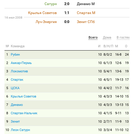
Сатурн
2:0
Динамо М
Крылья Советов
1:1
Спартак М
16 июл 2008
Луч-Энергия
0:0
Зенит СПб
Всего
Дома
В гостях
№
Команда
И
В/Н/П
М
О
1
Рубин
10
8/0/2
16-8
24
2
Амкар-Пермь
10
6/1/3
12-6
19
3
Локомотив
10
5/4/1
13-6
19
4
Спартак
10
4/5/1
19-13
17
5
ЦСКА
10
4/4/2
11-7
16
6
Крылья Советов
10
4/3/3
14-10
15
7
Динамо
10
4/3/3
13-13
15
8
Спартак-Нальчик
10
4/1/5
9-11
13
9
Зенит
10
2/7/1
11-9
13
10
Леон Сатурн
10
3/3/4
11-10
12