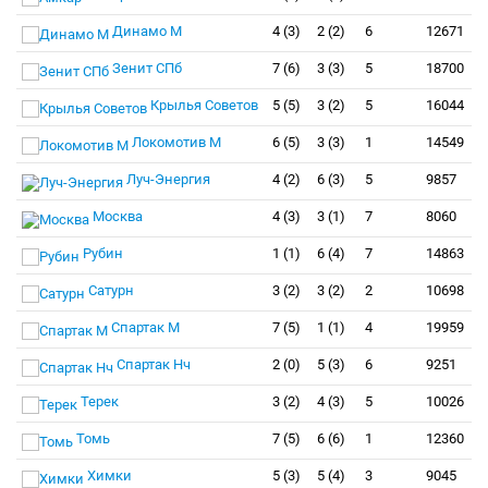
Динамо М
4 (3)
2 (2)
6
12671
Зенит СПб
7 (6)
3 (3)
5
18700
Крылья Советов
5 (5)
3 (2)
5
16044
Локомотив М
6 (5)
3 (3)
1
14549
Луч-Энергия
4 (2)
6 (3)
5
9857
Москва
4 (3)
3 (1)
7
8060
Рубин
1 (1)
6 (4)
7
14863
Сатурн
3 (2)
3 (2)
2
10698
Спартак М
7 (5)
1 (1)
4
19959
Спартак Нч
2 (0)
5 (3)
6
9251
Терек
3 (2)
4 (3)
5
10026
Томь
7 (5)
6 (6)
1
12360
Химки
5 (3)
5 (4)
3
9045