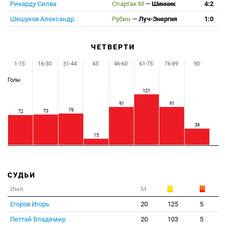
Рикарду Силва
Спартак М
—
Шинник
4:2
Шешуков Александр
Рубин
—
Луч-Энергия
1:0
ЧЕТВЕРТИ
1-15'
16-30'
31-44'
45'
46-60'
61-75'
76-89'
90'
Голы
121
91
91
76
73
72
39
15
СУДЬИ
Имя
М
Егоров Игорь
20
125
5
Петтай Владимир
20
103
5