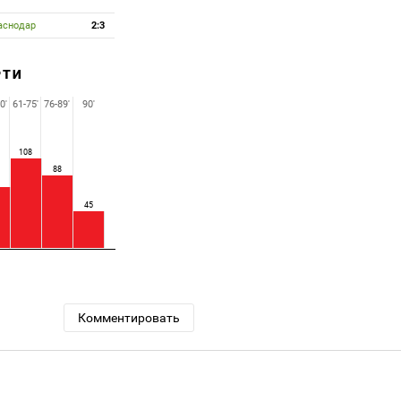
аснодар
2:3
РТИ
0'
61-75'
76-89'
90'
108
88
45
Комментировать