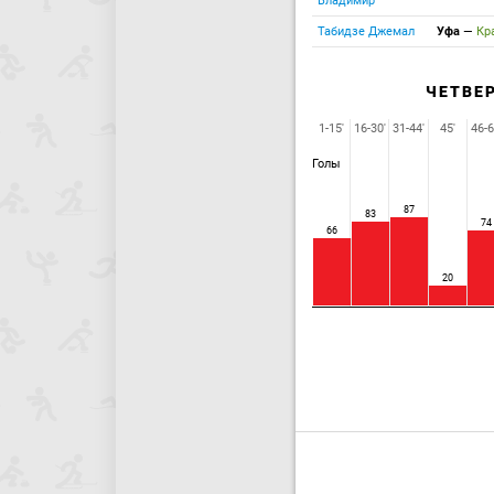
Владимир
Табидзе Джемал
Уфа
—
Кр
ЧЕТВЕ
1-15'
16-30'
31-44'
45'
46-6
Голы
87
83
74
66
20