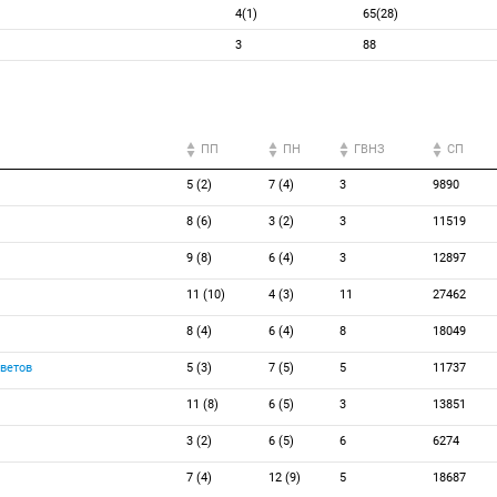
4(1)
65(28)
3
88
ПП
ПН
ГВНЗ
СП
5 (2)
7 (4)
3
9890
8 (6)
3 (2)
3
11519
9 (8)
6 (4)
3
12897
11 (10)
4 (3)
11
27462
8 (4)
6 (4)
8
18049
ветов
5 (3)
7 (5)
5
11737
11 (8)
6 (5)
3
13851
3 (2)
6 (5)
6
6274
7 (4)
12 (9)
5
18687