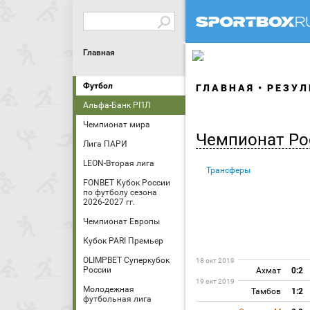
Главная
Футбол
ГЛАВНАЯ
РЕЗУЛ
Альфа-Банк РПЛ
Чемпионат мира
Чемпионат Ро
Лига ПАРИ
LEON-Вторая лига
Трансферы
FONBET Кубок России
по футболу сезона
2026-2027 гг.
Чемпионат Европы
Кубок PARI Премьер
OLIMPBET Суперкубок
18 окт 2019
России
Ахмат
0:2
19 окт 2019
Молодежная
Тамбов
1:2
футбольная лига