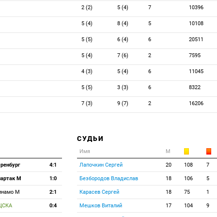
2 (2)
5 (4)
7
10396
5 (4)
8 (4)
5
10108
5 (5)
6 (4)
6
20511
5 (4)
7 (6)
2
7595
4 (3)
5 (4)
6
11045
5 (5)
3 (3)
6
8322
7 (3)
9 (7)
2
16206
СУДЬИ
Имя
М
ренбург
4:1
Лапочкин Сергей
20
108
7
партак М
1:0
Безбородов Владислав
18
106
5
инамо М
2:1
Карасев Сергей
18
75
1
ЦСКА
0:4
Мешков Виталий
17
104
9