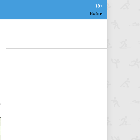
Войти
х
9
9
7