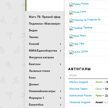
Рубин
Сочи
Матч ТВ. Прямой эфир
Спартак М
Подписка «Максимум»
Тамбов
Видео
Урал
Теннис
Уфа
Хоккей
MMA/Единоборства
ЦСКА
Фигурное катание
Биатлон
АВТОГОЛЫ
Лыжные гонки
Игрок
Бокс
Малых Андрей
Зенит
—
О
Допинг
Маслов Павел
Сочи
—
С
Олимпийские игры
Емельянов Роман
Урал
—
Д
Формула-1
Семенов Андрей
Ахмат
—
Баскетбол