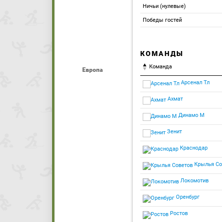
Ничьи (нулевые)
Победы гостей
КОМАНДЫ
Команда
Европа
Арсенал Тл
Ахмат
Динамо М
Зенит
Краснодар
Крылья Со
Локомотив
Оренбург
Ростов