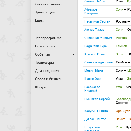
Сантос Пабло
Урал
—
Ру
Легкая атлетика
Абрамов
Сочи
—
Р
Трансляции
Владимир
Еще...
Песьяков Сергей
Ростов
—
Аюпов Тимур
Сочи
—
О
Телепрограмма
Осипенко Максим
Ростов
—
Результаты
Радакович Урош
Тамбов
События
Кутепов Илья
Зенит
—
С
Трансферы
Ойеволе Адессойе
Тамбов
Дни рождения
Мевля Миха
Сочи
—
Ц
Спорт и бизнес
Шатов Олег
Урал
—
Зе
Форум
Рассказов
Уфа
—
Сп
Николай
Рыжиков Сергей
Краснод
Советов
Калугин Никита
Оренбург
Дуглас Сантос
Зенит
—
Полуяхтов
Уфа
—
Кр