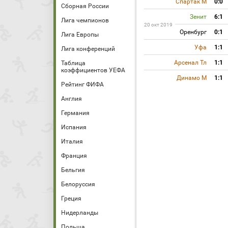
Спартак М
0:0
Сборная России
Зенит
6:1
Лига чемпионов
20 окт 2019
Оренбург
0:1
Лига Европы
Уфа
1:1
Лига конференций
Арсенал Тл
1:1
Таблица
коэффициентов УЕФА
Динамо М
1:1
Рейтинг ФИФА
Англия
Германия
Испания
Италия
Франция
Бельгия
Белоруссия
Греция
Нидерланды
Польша