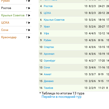
Рубин
T
4
Ростов
13
8/2/3
24-21
2
Ростов
T
5
ЦСКА
13
8/2/3
20-12
2
Крылья Советов
T
6
Крылья Советов
13
5/2/6
18-16
1
ЦСКА
T
7
Урал
13
5/2/6
20-27
1
Сочи
T
8
Уфа
13
4/4/5
12-12
1
Краснодар
T
9
Рубин
13
4/3/6
8-16
1
10
Спартак
13
4/3/6
13-15
1
11
Арсенал
13
4/3/6
15-19
1
12
Оренбург
13
4/2/7
17-20
1
13
Сочи
13
3/4/6
11-16
1
14
Ахмат
13
3/3/7
8-19
1
15
Динамо
13
2/5/6
9-15
1
16
Тамбов
13
2/2/9
11-21
8
* Таблица по итогам 13 тура
Перейти в последний тур