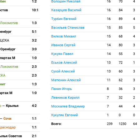
бин
1:2
Волошин Николай
16
70
4
остов
10:1
Казарцев Василий
16
84
3
Турбин Евгений
16
89
4
Локомотив
1:3
Васильев Станислав
15
85
5
ренбург
5:1
Вилков Михаил
15
68
4
ЦСКА
3:2
Иванов Сергей
14
80
3
—
Оренбург
3:0
Кукуян Павел
14
55
3
партак М
1:0
Еськов Алексей
13
72
1
—
Локомотив
2:3
Сухой Алексей
13
60
3
СКА
2:3
Матюнин Алексей
11
62
3
нит
1:3
Панин Игорь
8
36
3
артак М
1:0
Левников Кирилл
7
32
2
ар
—
Крылья
4:2
Москалев Владимир
7
44
4
Кукуляк Евгений
1
0
0
—
Сочи
1:1
Всего:
239
1230
64
Краснодар
1:1
ылья Советов
2:1