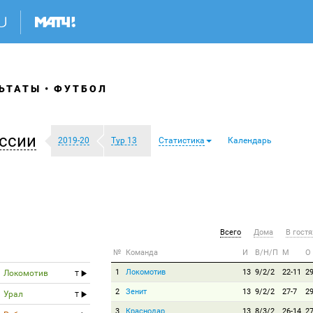
ЬТАТЫ
ФУТБОЛ
ссии
2019-20
Тур 13
Статистика
Календарь
Всего
Дома
В гостя
№
Команда
И
В/Н/П
М
О
1
Локомотив
13
9/2/2
22-11
2
Локомотив
T
2
Зенит
13
9/2/2
27-7
2
Урал
T
3
Краснодар
13
8/3/2
26-14
2