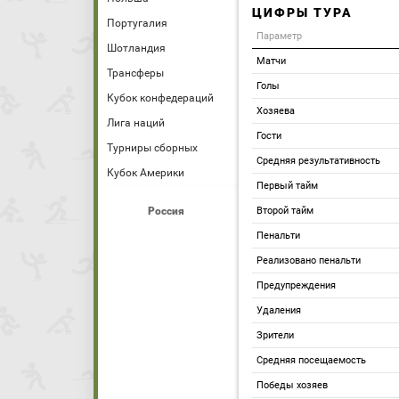
ЦИФРЫ ТУРА
Португалия
Параметр
Шотландия
Матчи
Трансферы
Голы
Кубок конфедераций
Хозяева
Лига наций
Гости
Турниры сборных
Средняя результативность
Кубок Америки
Первый тайм
Россия
Второй тайм
Пенальти
Реализовано пенальти
Предупреждения
Удаления
Зрители
Средняя посещаемость
Победы хозяев